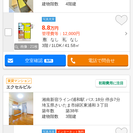
建物階数
4階建
写真充実
8.8
万円
管理費等：12,000円
敷
なし
礼
なし
3階
1LDK
41.58㎡
画像 : 21枚
空室確認
電話で問合せ
無料
賃貸マンション
初期費用に注目
エクセルビル
湘南新宿ライン/浦和駅 バス:18分:停歩7分
埼玉県さいたま市緑区東浦和３丁目
築年数
築38年
建物階数
3階建
写真充実
インターネット無料