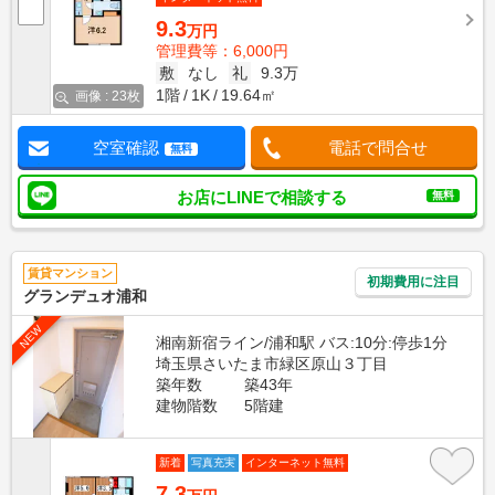
9.3
万円
管理費等：6,000円
敷
なし
礼
9.3万
1階
1K
19.64㎡
画像 : 23枚
空室確認
電話で問合せ
無料
お店にLINEで相談する
無料
賃貸マンション
初期費用に注目
グランデュオ浦和
NEW
湘南新宿ライン/浦和駅 バス:10分:停歩1分
埼玉県さいたま市緑区原山３丁目
築年数
築43年
建物階数
5階建
新着
写真充実
インターネット無料
7.3