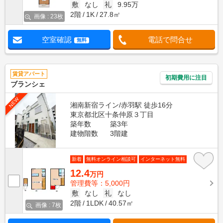
敷
なし
礼
9.95万
2階
1K
27.8㎡
画像 : 23枚
空室確認
電話で問合せ
無料
賃貸アパート
初期費用に注目
ブランシェ
NEW
湘南新宿ライン/赤羽駅 徒歩16分
東京都北区十条仲原３丁目
築年数
築3年
建物階数
3階建
新着
無料オンライン相談可
インターネット無料
12.4
万円
管理費等：5,000円
敷
なし
礼
なし
2階
1LDK
40.57㎡
画像 : 7枚