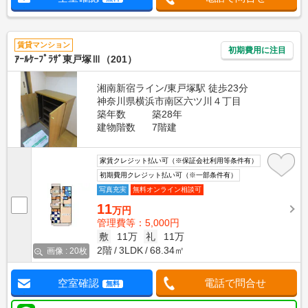
賃貸マンション
初期費用に注目
ｱｰﾙｹｰﾌﾟﾗｻﾞ東戸塚Ⅲ（201）
湘南新宿ライン/東戸塚駅 徒歩23分
神奈川県横浜市南区六ツ川４丁目
築年数
築28年
建物階数
7階建
家賃クレジット払い可（※保証会社利用等条件有）
初期費用クレジット払い可（※一部条件有）
写真充実
無料オンライン相談可
11
万円
管理費等：5,000円
敷
11万
礼
11万
2階
3LDK
68.34㎡
画像 : 20枚
空室確認
電話で問合せ
無料