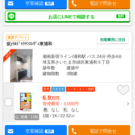
空室確認
電話で問合せ
無料
お店にLINEで相談する
無料
賃貸アパート
初期費用に注目
仮)ｲﾙﾄﾞｩﾗﾏﾝｴﾚｳﾞｪ東浦和
NEW
湘南新宿ライン/浦和駅 バス:24分:停歩4分
埼玉県さいたま市緑区東浦和５丁目
築年数
建築中
建物階数
3階建
新着
写真充実
インターネット無料
6.9
万円
管理費等：3,000円
敷
なし
礼
なし
1階
1K
22.52㎡
画像 : 14枚
空室確認
電話で問合せ
無料