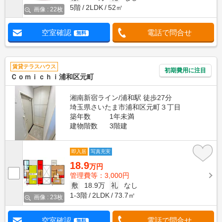
5階
2LDK
52㎡
画像 : 22枚
空室確認
電話で問合せ
無料
賃貸テラスハウス
初期費用に注目
Ｃｏｍｉｃｈｉ浦和区元町
湘南新宿ライン/浦和駅 徒歩27分
埼玉県さいたま市浦和区元町３丁目
築年数
1年未満
建物階数
3階建
即入居
写真充実
18.9
万円
管理費等：3,000円
敷
18.9万
礼
なし
1-3階
2LDK
73.7㎡
画像 : 23枚
空室確認
電話で問合せ
無料