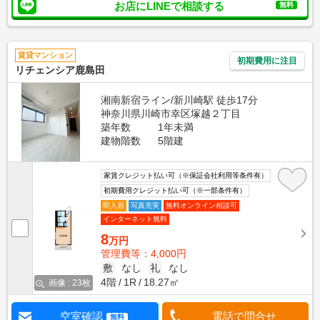
お店にLINEで相談する
無料
賃貸マンション
初期費用に注目
リチェンシア鹿島田
湘南新宿ライン/新川崎駅 徒歩17分
神奈川県川崎市幸区塚越２丁目
築年数
1年未満
建物階数
5階建
家賃クレジット払い可（※保証会社利用等条件有）
初期費用クレジット払い可（※一部条件有）
即入居
写真充実
無料オンライン相談可
インターネット無料
8
万円
管理費等：4,000円
敷
なし
礼
なし
4階
1R
18.27㎡
画像 : 23枚
空室確認
電話で問合せ
無料