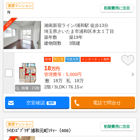
賃貸マンション
初期費用に注目
Ｎ
NEW
湘南新宿ライン/浦和駅 徒歩13分
埼玉県さいたま市浦和区本太１丁目
築年数
築19年
建物階数
3階建
新着
即入居
写真充実
インターネット無料
18
万円
管理費等：5,000円
敷
18万
礼
18万
2階
3LDK
76.15㎡
画像 : 23枚
空室確認
電話で問合せ
無料
賃貸マンション
初期費用に注目
ﾗｲｵﾝｽﾞﾌﾟﾗｻﾞ浦和元町ｼﾃｨｰ（406）