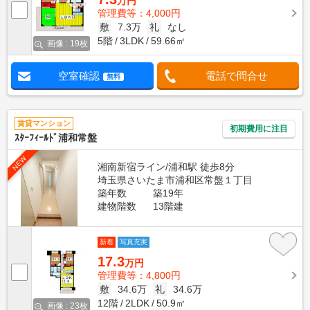
万円
管理費等：4,000円
敷
7.3万
礼
なし
5階
3LDK
59.66㎡
画像 : 19枚
空室確認
電話で問合せ
無料
賃貸マンション
初期費用に注目
ｽﾀｰﾌｨｰﾙﾄﾞ浦和常盤
NEW
湘南新宿ライン/浦和駅 徒歩8分
埼玉県さいたま市浦和区常盤１丁目
築年数
築19年
建物階数
13階建
新着
写真充実
17.3
万円
管理費等：4,800円
敷
34.6万
礼
34.6万
12階
2LDK
50.9㎡
画像 : 23枚