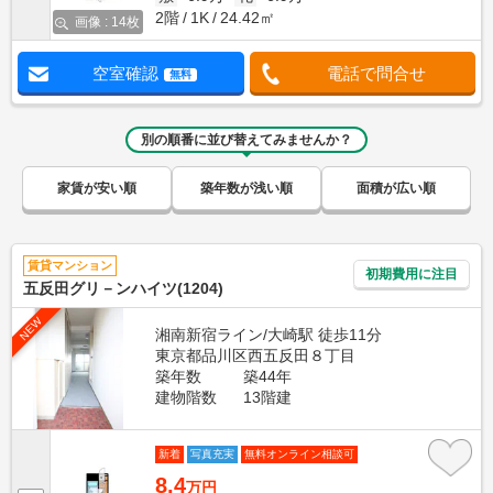
2階
1K
24.42㎡
画像 : 14枚
空室確認
電話で問合せ
無料
別の順番に並び替えてみませんか？
家賃が安い順
築年数が浅い順
面積が広い順
賃貸マンション
初期費用に注目
五反田グリ－ンハイツ(1204)
NEW
湘南新宿ライン/大崎駅 徒歩11分
東京都品川区西五反田８丁目
築年数
築44年
建物階数
13階建
新着
写真充実
無料オンライン相談可
8.4
万円