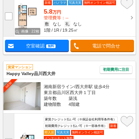
新着
パノラマ
写真充実
無料オンライン相談可
5.8
万円
管理費等：--
敷
なし
礼
なし
1階
1R
19.25㎡
画像 : 22枚
空室確認
電話で問合せ
無料
賃貸マンション
初期費用に注目
Happy Valley品川西大井
NEW
湘南新宿ライン/西大井駅 徒歩4分
東京都品川区西大井１丁目
築年数
築浅
建物階数
4階建
家賃クレジット払い可（※保証会社利用等条件有）
初期費用クレジット払い可（※一部条件有）
新着
即入居
写真充実
無料オンライン相談可
インターネット無料