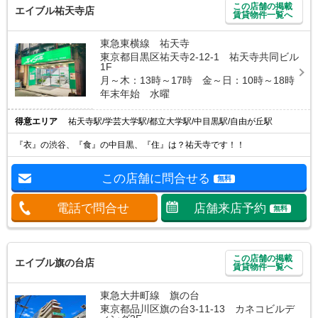
この店舗の掲載
エイブル祐天寺店
賃貸物件一覧へ
東急東横線 祐天寺
東京都目黒区祐天寺2-12-1 祐天寺共同ビル
1F
月～木：13時～17時 金～日：10時～18時
年末年始 水曜
得意エリア
祐天寺駅/学芸大学駅/都立大学駅/中目黒駅/自由が丘駅
『衣』の渋谷、『食』の中目黒、『住』は？祐天寺です！！
この店舗に問合せる
無料
電話で問合せ
店舗来店予約
無料
この店舗の掲載
エイブル旗の台店
賃貸物件一覧へ
東急大井町線 旗の台
東京都品川区旗の台3-11-13 カネコビルデ