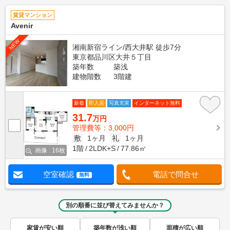
賃貸マンション
Avenir
NEW
湘南新宿ライン/西大井駅 徒歩7分
東京都品川区大井５丁目
築年数
築浅
建物階数
3階建
新着
即入居
写真充実
インターネット無料
31.7
万円
管理費等：3,000円
敷
1ヶ月
礼
1ヶ月
1階
2LDK+S
77.86㎡
画像 : 16枚
空室確認
電話で問合せ
無料
別の順番に並び替えてみませんか？
家賃が安い順
築年数が浅い順
面積が広い順