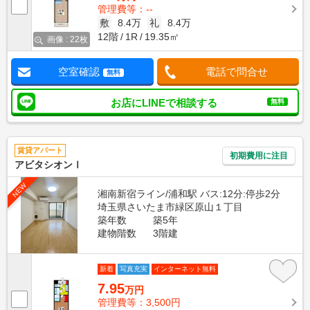
管理費等：--
敷
8.4万
礼
8.4万
12階
1R
19.35㎡
画像 : 22枚
空室確認
電話で問合せ
無料
お店にLINEで相談する
無料
賃貸アパート
初期費用に注目
アビタシオンⅠ
NEW
湘南新宿ライン/浦和駅 バス:12分:停歩2分
埼玉県さいたま市緑区原山１丁目
築年数
築5年
建物階数
3階建
新着
写真充実
インターネット無料
7.95
万円
管理費等：3,500円