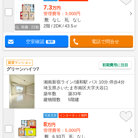
7.3
万円
管理費等：3,000円
敷
なし
礼
なし
2階
2DK
43.5㎡
画像 : 22枚
空室確認
電話で問合せ
無料
賃貸マンション
初期費用に注目
グリーンハイツ7
湘南新宿ライン/浦和駅 バス:10分:停歩4分
埼玉県さいたま市南区大字大谷口
築年数
築33年
建物階数
5階建
写真充実
インターネット無料
8
万円
管理費等：5,000円
敷
6.93万
礼
なし