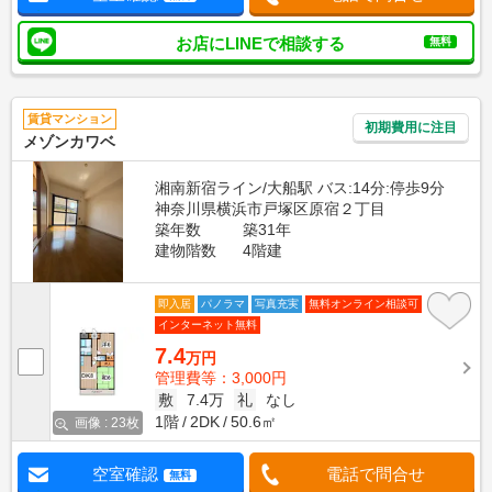
お店にLINEで相談する
無料
賃貸マンション
初期費用に注目
メゾンカワベ
湘南新宿ライン/大船駅 バス:14分:停歩9分
神奈川県横浜市戸塚区原宿２丁目
築年数
築31年
建物階数
4階建
即入居
パノラマ
写真充実
無料オンライン相談可
インターネット無料
7.4
万円
管理費等：3,000円
敷
7.4万
礼
なし
1階
2DK
50.6㎡
画像 : 23枚
空室確認
電話で問合せ
無料