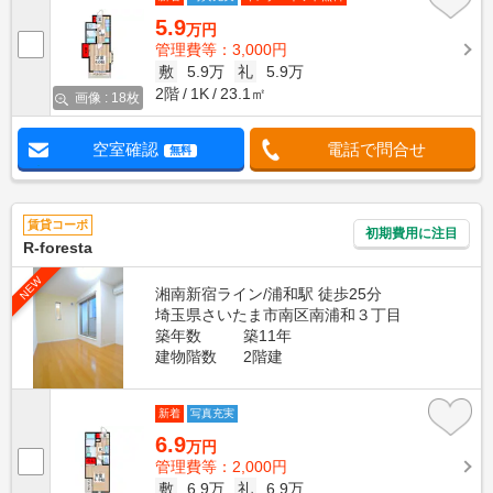
5.9
万円
管理費等：3,000円
敷
5.9万
礼
5.9万
2階
1K
23.1㎡
画像 : 18枚
空室確認
電話で問合せ
無料
賃貸コーポ
初期費用に注目
R‐foresta
NEW
湘南新宿ライン/浦和駅 徒歩25分
埼玉県さいたま市南区南浦和３丁目
築年数
築11年
建物階数
2階建
新着
写真充実
6.9
万円
管理費等：2,000円
敷
6.9万
礼
6.9万