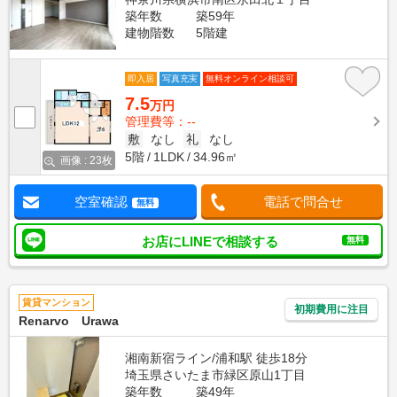
築年数
築59年
建物階数
5階建
即入居
写真充実
無料オンライン相談可
7.5
万円
管理費等：--
敷
なし
礼
なし
5階
1LDK
34.96㎡
画像 : 23枚
空室確認
電話で問合せ
無料
お店にLINEで相談する
無料
賃貸マンション
初期費用に注目
Renarvo Urawa
湘南新宿ライン/浦和駅 徒歩18分
埼玉県さいたま市緑区原山1丁目
築年数
築49年