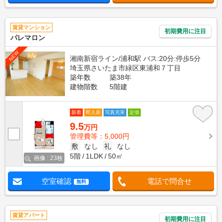
賃貸マンション
初期費用に注目
パレマロン
NEW
湘南新宿ライン/浦和駅 バス:20分:停歩5分
埼玉県さいたま市緑区東浦和７丁目
築年数
築38年
建物階数
5階建
新着
即入居
写真充実
定借
9.5
万円
管理費等：5,000円
敷
なし
礼
なし
5階
1LDK
50㎡
画像 : 23枚
空室確認
電話で問合せ
無料
賃貸アパート
初期費用に注目