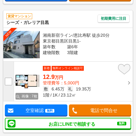
賃貸マンション
初期費用に注目
シーズ・ガレリア目黒
NEW
湘南新宿ライン/恵比寿駅 徒歩20分
東京都目黒区目黒1-
築年数
築6年
建物階数
3階建
新着
無料オンライン相談可
12.9
万円
管理費等：5,000円
敷
6.45万
礼
19.35万
1階
1K
23.12㎡
画像 : 7枚
空室確認
電話で問合せ
無料
お店にLINEで相談する
無料