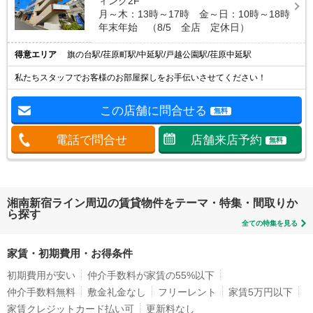
ィング2F
月～木：13時～17時 金～日：10時～18時
年末年始 （8/5 全店 定休日）
得意エリア
旗の台駅/荏原町駅/中延駅/戸越公園駅/荏原中延駅
私たちスタッフでお客様のお部屋探しをお手伝いさせてください！
この店舗に問合せる
無料
電話で問合せ
店舗来店予約
無料
湘南新宿ライン周辺の賃貸物件をテーマ・特集・間取りか
ら探す
全ての特集を見る
家賃・初期費用・お得条件
初期費用が安い
仲介手数料が家賃の55%以下
仲介手数料無料
敷金礼金なし
フリーレント
家賃5万円以下
家賃クレジットカード払い可
更新料なし