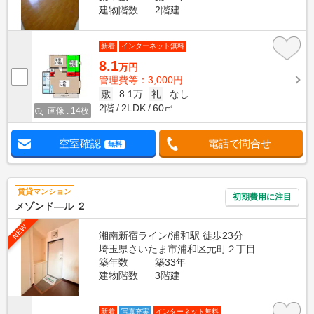
建物階数
2階建
新着
インターネット無料
8.1
万円
管理費等：3,000円
敷
8.1万
礼
なし
2階
2LDK
60㎡
画像 : 14枚
空室確認
電話で問合せ
無料
賃貸マンション
初期費用に注目
メゾンド―ル ２
NEW
湘南新宿ライン/浦和駅 徒歩23分
埼玉県さいたま市浦和区元町２丁目
築年数
築33年
建物階数
3階建
新着
写真充実
インターネット無料