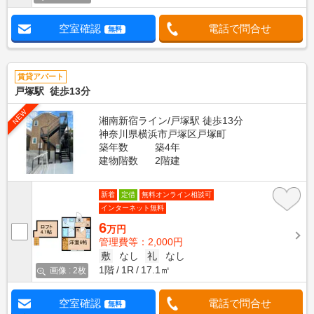
空室確認
電話で問合せ
無料
賃貸アパート
戸塚駅 徒歩13分
NEW
湘南新宿ライン/戸塚駅 徒歩13分
神奈川県横浜市戸塚区戸塚町
築年数
築4年
建物階数
2階建
新着
定借
無料オンライン相談可
インターネット無料
6
万円
管理費等：2,000円
敷
なし
礼
なし
1階
1R
17.1㎡
画像 : 2枚
空室確認
電話で問合せ
無料