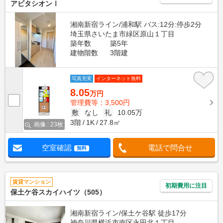
アビタシオンⅠ
湘南新宿ライン/浦和駅 バス:12分:停歩2分
埼玉県さいたま市緑区原山１丁目
築年数
築5年
建物階数
3階建
写真充実
インターネット無料
8.05
万円
管理費等：3,500円
敷
なし
礼
10.05万
3階
1K
27.8㎡
画像 : 23枚
空室確認
電話で問合せ
無料
賃貸マンション
初期費用に注目
保土ケ谷スカイハイツ（505）
湘南新宿ライン/保土ケ谷駅 徒歩17分
神奈川県横浜市南区永田北１丁目