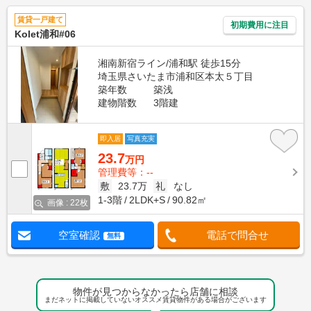
賃貸一戸建て
初期費用に注目
Kolet浦和#06
湘南新宿ライン/浦和駅 徒歩15分
埼玉県さいたま市浦和区本太５丁目
築年数
築浅
建物階数
3階建
即入居
写真充実
23.7
万円
管理費等：--
敷
23.7万
礼
なし
1-3階
2LDK+S
90.82㎡
画像 : 22枚
空室確認
電話で問合せ
無料
物件が見つからなかったら店舗に相談
まだネットに掲載していないオススメ賃貸物件がある場合がございます