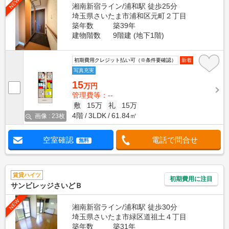
NEW
湘南新宿ライン/浦和駅 徒歩25分
埼玉県さいたま市浦和区元町２丁目
築年数
築39年
建物階数
9階建 (地下1階)
初期費用クレジット払い可（※条件要確認）
新着
写真充実
15
万円
管理費等：--
敷
15万
礼
15万
4階
3LDK
61.84㎡
画像 : 23枚
空室確認
電話で問合せ
無料
賃貸ハイツ
初期費用に注目
サンビレッジさいどＢ
NEW
湘南新宿ライン/浦和駅 徒歩30分
埼玉県さいたま市緑区道祖土４丁目
築年数
築31年