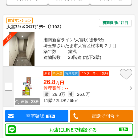
賃貸マンション
初期費用に注目
大宮ｽｶｲ＆ｽｸｴｱｻﾞﾀﾜｰ（1103）
NEW
湘南新宿ライン/大宮駅 徒歩5分
埼玉県さいたま市大宮区桜木町２丁目
築年数
築浅
建物階数
28階建 (地下2階)
新着
即入居
写真充実
インターネット無料
26.8
万円
管理費等：--
敷
26.8万
礼
26.8万
11階
2LDK
65㎡
画像 : 23枚
空室確認
電話で問合せ
無料
お店にLINEで相談する
無料