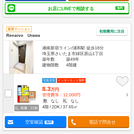
お店にLINEで相談する
無料
賃貸マンション
初期費用に注目
Renarvo Urawa
湘南新宿ライン/浦和駅 徒歩18分
埼玉県さいたま市緑区原山1丁目
築年数
築49年
建物階数
4階建
写真充実
インターネット無料
8.3
万円
管理費等：12,000円
敷
なし
礼
なし
4階
2DK
37.65㎡
画像 : 22枚
空室確認
電話で問合せ
無料