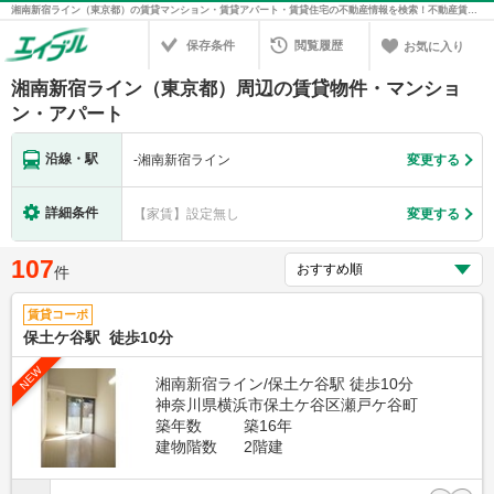
湘南新宿ライン（東京都）の賃貸マンション・賃貸アパート・賃貸住宅の不動産情報を検索！不動産賃貸の物件探しは、お部屋探しのエイブル
保存条件
閲覧履歴
お気に入り
湘南新宿ライン（東京都）周辺の賃貸物件・マンショ
ン・アパート
沿線・駅
-
湘南新宿ライン
変更する
詳細条件
【家賃】設定無し
変更する
107
件
賃貸コーポ
保土ケ谷駅 徒歩10分
NEW
湘南新宿ライン/保土ケ谷駅 徒歩10分
神奈川県横浜市保土ケ谷区瀬戸ケ谷町
築年数
築16年
建物階数
2階建