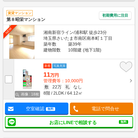
賃貸マンション
初期費用に注目
第８昭栄マンション
NEW
湘南新宿ライン/浦和駅 徒歩23分
埼玉県さいたま市南区南本町１丁目
築年数
築39年
建物階数
10階建 (地下1階)
新着
写真充実
11
万円
管理費等：10,000円
敷
22万
礼
なし
8階
2LDK
64.12㎡
画像 : 18枚
空室確認
電話で問合せ
無料
お店にLINEで相談する
無料