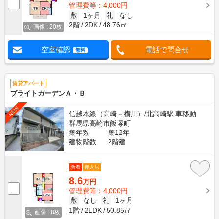
管理費等：4,000円
敷
1ヶ月
礼
なし
2階
2DK
48.76㎡
画像 : 20枚
空室確認
電話で問合せ
無料
賃貸アパート
ブライトガーデンＡ・Ｂ
NEW
信越本線（高崎－横川）/北高崎駅 車移動
群馬県高崎市飯塚町
築年数
築12年
建物階数
2階建
新着
即入居
8.6
万円
管理費等：4,000円
敷
なし
礼
1ヶ月
1階
2LDK
50.85㎡
画像 : 8枚