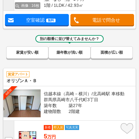
1階
1LDK
42.93㎡
画像 : 16枚
空室確認
電話で問合せ
無料
別の順番に並び替えてみませんか？
家賃が安い順
築年数が浅い順
面積が広い順
賃貸アパート
オリゾンＡ・Ｂ
NEW
信越本線（高崎－横川）/北高崎駅 車移動
群馬県高崎市八千代町3丁目
築年数
築27年
建物階数
2階建
新着
即入居
写真充実
5
万円