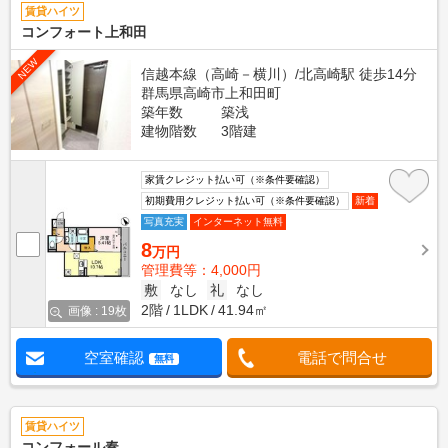
賃貸ハイツ
コンフォート上和田
NEW
信越本線（高崎－横川）/北高崎駅 徒歩14分
群馬県高崎市上和田町
築年数
築浅
建物階数
3階建
家賃クレジット払い可（※条件要確認）
初期費用クレジット払い可（※条件要確認）
新着
写真充実
インターネット無料
8
万円
管理費等：4,000円
敷
なし
礼
なし
2階
1LDK
41.94㎡
画像 : 19枚
空室確認
電話で問合せ
無料
賃貸ハイツ
コンフォール奏