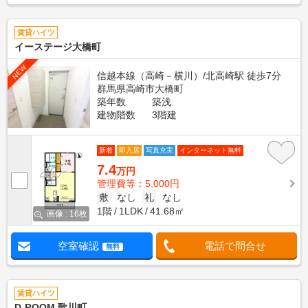
賃貸ハイツ
イーステージ大橋町
NEW
信越本線（高崎－横川）/北高崎駅 徒歩7分
群馬県高崎市大橋町
築年数
築浅
建物階数
3階建
新着
即入居
写真充実
インターネット無料
7.4
万円
管理費等：5,000円
敷
なし
礼
なし
1階
1LDK
41.68㎡
画像 : 16枚
空室確認
電話で問合せ
無料
賃貸ハイツ
D-ROOM 歌川町