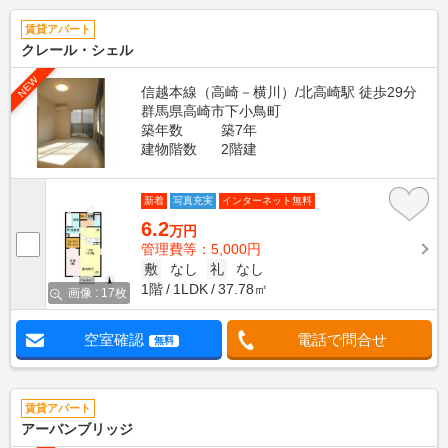
賃貸アパート
クレール・シェル
NEW
信越本線（高崎－横川）/北高崎駅 徒歩29分
群馬県高崎市下小鳥町
築年数
築7年
建物階数
2階建
新着
写真充実
インターネット無料
6.2
万円
管理費等：5,000円
敷
なし
礼
なし
1階
1LDK
37.78㎡
画像 : 17枚
空室確認
電話で問合せ
無料
賃貸アパート
アーバンブリッジ