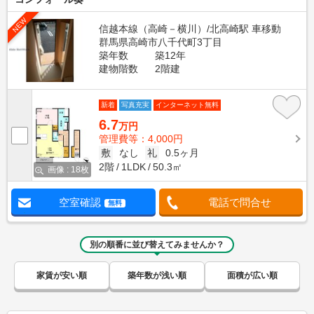
NEW
信越本線（高崎－横川）/北高崎駅 車移動
群馬県高崎市八千代町3丁目
築年数
築12年
建物階数
2階建
新着
写真充実
インターネット無料
6.7
万円
管理費等：4,000円
敷
なし
礼
0.5ヶ月
2階
1LDK
50.3㎡
画像 : 18枚
空室確認
電話で問合せ
無料
別の順番に並び替えてみませんか？
家賃が安い順
築年数が浅い順
面積が広い順