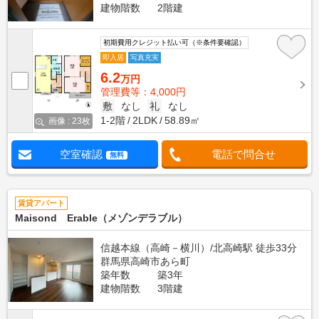
建物階数
2階建
初期費用クレジット払い可（※条件要確認）
即入居
写真充実
6.2
万円
管理費等：4,000円
敷
なし
礼
なし
1-2階
2LDK
58.89㎡
画像 : 23枚
空室確認
電話で問合せ
無料
賃貸アパート
Maisond Erable（メゾンデラブル）
信越本線（高崎－横川）/北高崎駅 徒歩33分
群馬県高崎市あら町
築年数
築3年
建物階数
3階建