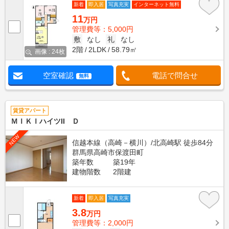
新着
即入居
写真充実
インターネット無料
11
万円
管理費等：5,000円
敷
なし
礼
なし
2階
2LDK
58.79㎡
画像 : 24枚
空室確認
電話で問合せ
無料
賃貸アパート
ＭＩＫＩハイツII Ｄ
NEW
信越本線（高崎－横川）/北高崎駅 徒歩84分
群馬県高崎市保渡田町
築年数
築19年
建物階数
2階建
新着
即入居
写真充実
3.8
万円
管理費等：2,000円