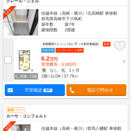
クレール・シェル
NEW
信越本線（高崎－横川）/北高崎駅 車移動
群馬県高崎市下小鳥町
築年数
築7年
建物階数
2階建
初期費用クレジット払い可（※条件要確認）
新着
写真充実
インターネット無料
6.2
万円
管理費等：5,000円
敷
なし
礼
1ヶ月
1階
1LDK
37.78㎡
画像 : 23枚
空室確認
電話で問合せ
無料
賃貸ハイツ
カーサ・コンフォルト
NEW
信越本線（高崎－横川）/群馬八幡駅 車移動