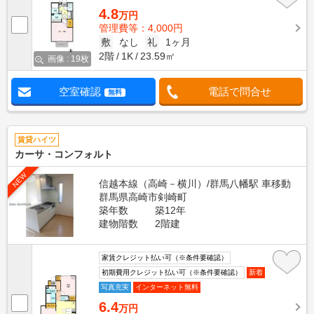
4.8
万円
管理費等：4,000円
敷
なし
礼
1ヶ月
2階
1K
23.59㎡
画像 : 19枚
空室確認
電話で問合せ
無料
賃貸ハイツ
カーサ・コンフォルト
NEW
信越本線（高崎－横川）/群馬八幡駅 車移動
群馬県高崎市剣崎町
築年数
築12年
建物階数
2階建
家賃クレジット払い可（※条件要確認）
初期費用クレジット払い可（※条件要確認）
新着
写真充実
インターネット無料
6.4
万円