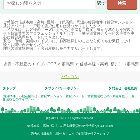
駅で
ご希望の信越本線（高崎−横川）（群馬県）周辺の賃貸物件（賃貸マンション・
賃貸アパート・一戸建て賃貸住宅）は見つかりましたか？
エイブルは、お客様のニーズにあったお部屋をご提案し豊かな暮らしを実現さ
せる賃貸業界のプロフェッショナルとして、不動産賃貸仲介サービス事業を中
心に賃貸業界をリードしてきました。
安心・信頼・実績のエイブルに、お部屋探しのことなら何でもお気軽にご相
談・お問い合わせください。
理想の賃貸物件探し・お部屋探しを全力でサポートします。
賃貸・不動産のエイブルTOP
>
群馬県
>
信越本線（高崎−横川）（群馬県
パソコン
トップ
プライバシーポリシー
問合せ・会社概要
賃貸物件・不動産情報は、賃貸マンション・賃貸アパート・賃貸住宅などの不動産を扱う、お
部屋探しのエイブルへ
(C) ABLE INC. All rights reserved.
信越本線（高崎−横川）の不動産賃貸の物件情報ならCHINTAI
過去の掲載物件も探せる！エイブル賃貸物件アーカイブ