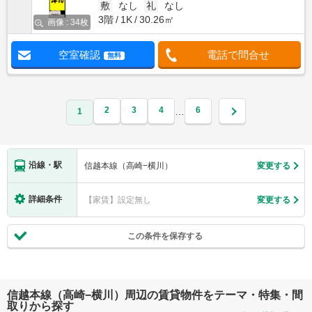
敷
なし
礼
なし
3階
1K
30.26㎡
画像 : 34枚
空室確認
電話で問合せ
無料
2
3
4
6
…
1
沿線・駅
信越本線（高崎−横川）
変更する
詳細条件
【家賃】設定無し
変更する
この条件を保存する
信越本線（高崎−横川）周辺の賃貸物件をテーマ・特集・間
取りから探す