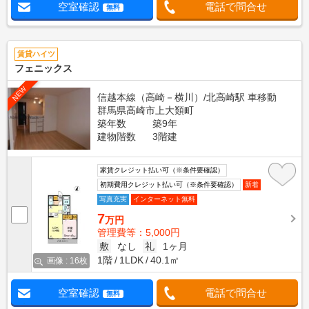
空室確認
電話で問合せ
無料
賃貸ハイツ
フェニックス
NEW
信越本線（高崎－横川）/北高崎駅 車移動
群馬県高崎市上大類町
築年数
築9年
建物階数
3階建
家賃クレジット払い可（※条件要確認）
初期費用クレジット払い可（※条件要確認）
新着
写真充実
インターネット無料
7
万円
管理費等：5,000円
敷
なし
礼
1ヶ月
1階
1LDK
40.1㎡
画像 : 16枚
空室確認
電話で問合せ
無料