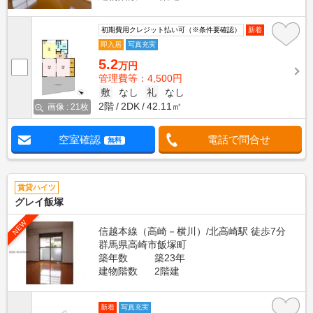
初期費用クレジット払い可（※条件要確認）
新着
即入居
写真充実
5.2
万円
管理費等：4,500円
敷
なし
礼
なし
2階
2DK
42.11㎡
画像 : 21枚
空室確認
電話で問合せ
無料
賃貸ハイツ
グレイ飯塚
NEW
信越本線（高崎－横川）/北高崎駅 徒歩7分
群馬県高崎市飯塚町
築年数
築23年
建物階数
2階建
新着
写真充実