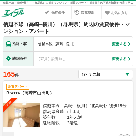
信越本線（高崎−横川）（群馬県）の賃貸マンション・賃貸アパート・賃貸住宅の不動産情報を検索！不動産賃貸の物件探しは、お部屋探しのエイブル
保存条件
閲覧履歴
お気に入り
信越本線（高崎−横川）（群馬県）周辺の賃貸物件・マ
ンション・アパート
沿線・駅
-
信越本線（高崎−横川）
変更する
詳細条件
【家賃】設定無し
変更する
165
件
賃貸アパート
Brezza（高崎市山田町）
NEW
信越本線（高崎－横川）/北高崎駅 徒歩19分
群馬県高崎市山田町
築年数
1年未満
建物階数
3階建