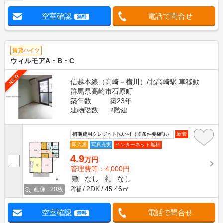
空室確認
電話で問合せ
無料
賃貸ハイツ
ウィルモアA・B・C
NEW
信越本線（高崎－横川）/北高崎駅 車移動
群馬県高崎市石原町
築年数
築23年
建物階数
2階建
初期費用クレジット払い可（※条件要確認）
新着
即入居
写真充実
インターネット無料
4.9
万円
管理費等：4,000円
敷
なし
礼
なし
2階
2DK
45.46㎡
画像 : 20枚
空室確認
電話で問合せ
無料