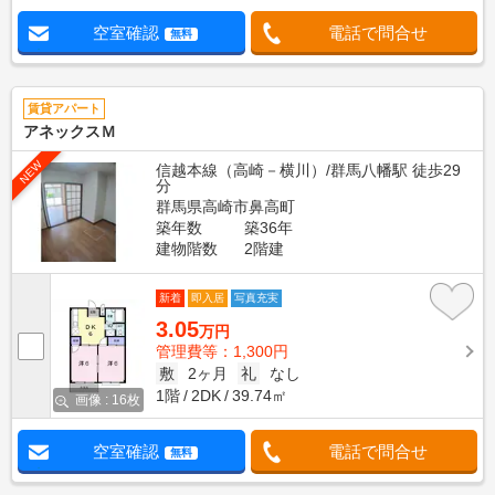
空室確認
電話で問合せ
無料
賃貸アパート
アネックスＭ
NEW
信越本線（高崎－横川）/群馬八幡駅 徒歩29
分
群馬県高崎市鼻高町
築年数
築36年
建物階数
2階建
新着
即入居
写真充実
3.05
万円
管理費等：1,300円
敷
2ヶ月
礼
なし
1階
2DK
39.74㎡
画像 : 16枚
空室確認
電話で問合せ
無料