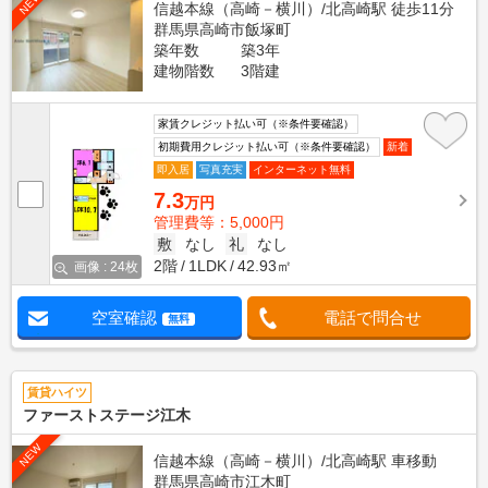
NEW
信越本線（高崎－横川）/北高崎駅 徒歩11分
群馬県高崎市飯塚町
築年数
築3年
建物階数
3階建
家賃クレジット払い可（※条件要確認）
初期費用クレジット払い可（※条件要確認）
新着
即入居
写真充実
インターネット無料
7.3
万円
管理費等：5,000円
敷
なし
礼
なし
2階
1LDK
42.93㎡
画像 : 24枚
空室確認
電話で問合せ
無料
賃貸ハイツ
ファーストステージ江木
NEW
信越本線（高崎－横川）/北高崎駅 車移動
群馬県高崎市江木町