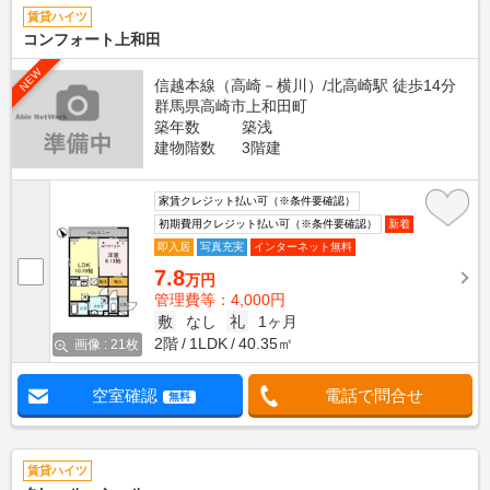
賃貸ハイツ
コンフォート上和田
NEW
信越本線（高崎－横川）/北高崎駅 徒歩14分
群馬県高崎市上和田町
築年数
築浅
建物階数
3階建
家賃クレジット払い可（※条件要確認）
初期費用クレジット払い可（※条件要確認）
新着
即入居
写真充実
インターネット無料
7.8
万円
管理費等：4,000円
敷
なし
礼
1ヶ月
2階
1LDK
40.35㎡
画像 : 21枚
空室確認
電話で問合せ
無料
賃貸ハイツ