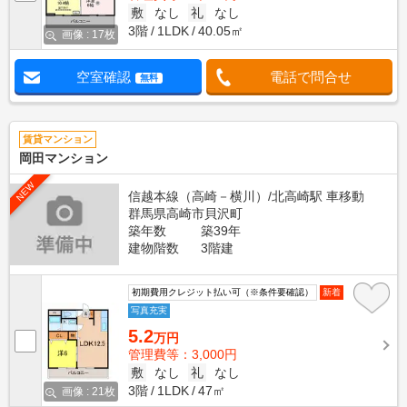
敷
なし
礼
なし
3階
1LDK
40.05㎡
画像 : 17枚
空室確認
電話で問合せ
無料
賃貸マンション
岡田マンション
NEW
信越本線（高崎－横川）/北高崎駅 車移動
群馬県高崎市貝沢町
築年数
築39年
建物階数
3階建
初期費用クレジット払い可（※条件要確認）
新着
写真充実
5.2
万円
管理費等：3,000円
敷
なし
礼
なし
3階
1LDK
47㎡
画像 : 21枚