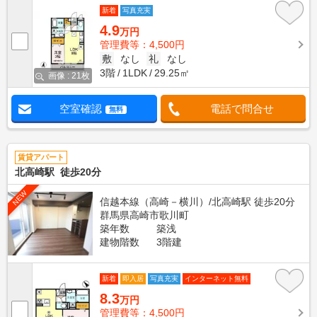
新着
写真充実
4.9
万円
管理費等：4,500円
敷
なし
礼
なし
3階
1LDK
29.25㎡
画像 : 21枚
空室確認
電話で問合せ
無料
賃貸アパート
北高崎駅 徒歩20分
NEW
信越本線（高崎－横川）/北高崎駅 徒歩20分
群馬県高崎市歌川町
築年数
築浅
建物階数
3階建
新着
即入居
写真充実
インターネット無料
8.3
万円
管理費等：4,500円