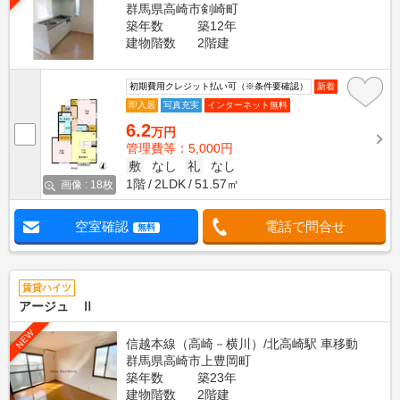
群馬県高崎市剣崎町
築年数
築12年
建物階数
2階建
初期費用クレジット払い可（※条件要確認）
新着
即入居
写真充実
インターネット無料
6.2
万円
管理費等：5,000円
敷
なし
礼
なし
1階
2LDK
51.57㎡
画像 : 18枚
空室確認
電話で問合せ
無料
賃貸ハイツ
アージュ Ⅱ
NEW
信越本線（高崎－横川）/北高崎駅 車移動
群馬県高崎市上豊岡町
築年数
築23年
建物階数
2階建