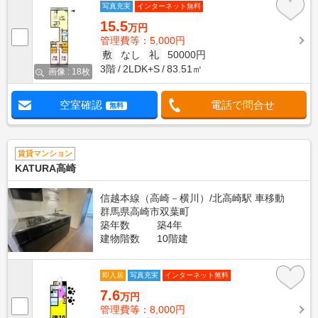
写真充実
インターネット無料
15.5
万円
管理費等：5,000円
敷
なし
礼
50000円
3階
2LDK+S
83.51㎡
画像 : 18枚
空室確認
電話で問合せ
無料
賃貸マンション
KATURA高崎
信越本線（高崎－横川）/北高崎駅 車移動
群馬県高崎市双葉町
築年数
築4年
建物階数
10階建
即入居
写真充実
インターネット無料
7.6
万円
管理費等：8,000円