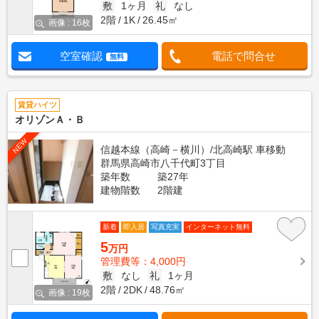
敷
1ヶ月
礼
なし
2階
1K
26.45㎡
画像 : 16枚
空室確認
電話で問合せ
無料
賃貸ハイツ
オリゾンＡ・Ｂ
NEW
信越本線（高崎－横川）/北高崎駅 車移動
群馬県高崎市八千代町3丁目
築年数
築27年
建物階数
2階建
新着
即入居
写真充実
インターネット無料
5
万円
管理費等：4,000円
敷
なし
礼
1ヶ月
2階
2DK
48.76㎡
画像 : 19枚