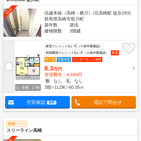
NEW
信越本線（高崎－横川）/北高崎駅 徒歩18分
群馬県高崎市歌川町
築年数
築浅
建物階数
3階建
家賃クレジット払い可（※条件要確認）
初期費用クレジット払い可（※条件要確認）
新着
即入居
写真充実
インターネット無料
8.3
万円
管理費等：4,500円
敷
なし
礼
なし
3階
1LDK
40.05㎡
画像 : 17枚
空室確認
電話で問合せ
無料
賃貸ハイツ
スリーライン高崎