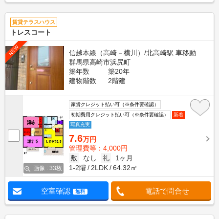
賃貸テラスハウス
トレスコート
NEW
信越本線（高崎－横川）/北高崎駅 車移動
群馬県高崎市浜尻町
築年数
築20年
建物階数
2階建
家賃クレジット払い可（※条件要確認）
初期費用クレジット払い可（※条件要確認）
新着
写真充実
7.6
万円
管理費等：4,000円
敷
なし
礼
1ヶ月
1-2階
2LDK
64.32㎡
画像 : 33枚
空室確認
電話で問合せ
無料