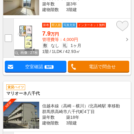
築年数
築3年
建物階数
3階建
新着
即入居
写真充実
インターネット無料
7.9
万円
管理費等：4,000円
敷
なし
礼
1ヶ月
1階
1LDK
42.93㎡
画像 : 27枚
空室確認
電話で問合せ
無料
賃貸ハイツ
マリオーネ八千代
NEW
信越本線（高崎－横川）/北高崎駅 車移動
群馬県高崎市八千代町4丁目
築年数
築18年
建物階数
3階建