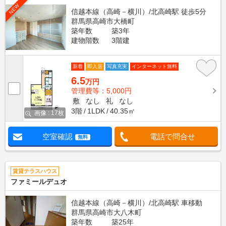
NEW
信越本線（高崎－横川）/北高崎駅 徒歩5分
群馬県高崎市大橋町
築年数
築3年
建物階数
3階建
新着
即入居
写真充実
インターネット無料
6.5
万円
管理費等：5,000円
敷
なし
礼
なし
3階
1LDK
40.35㎡
画像 : 17枚
空室確認
電話で問合せ
無料
賃貸テラスハウス
ファミールデュオ
信越本線（高崎－横川）/北高崎駅 車移動
群馬県高崎市大八木町
築年数
築25年