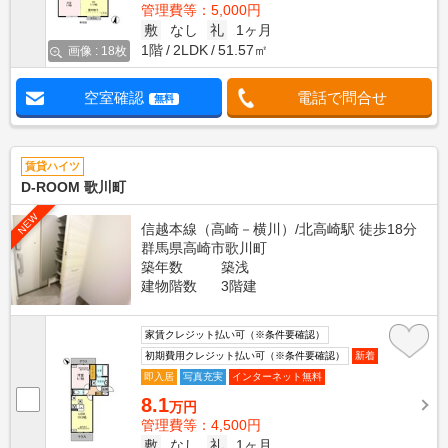
管理費等：5,000円
敷
なし
礼
1ヶ月
1階
2LDK
51.57㎡
画像 : 18枚
空室確認
電話で問合せ
無料
賃貸ハイツ
D-ROOM 歌川町
NEW
信越本線（高崎－横川）/北高崎駅 徒歩18分
群馬県高崎市歌川町
築年数
築浅
建物階数
3階建
家賃クレジット払い可（※条件要確認）
初期費用クレジット払い可（※条件要確認）
新着
即入居
写真充実
インターネット無料
8.1
万円
管理費等：4,500円
敷
なし
礼
1ヶ月