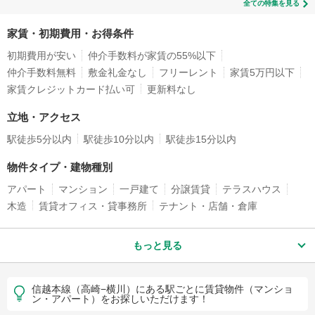
全ての特集を見る
家賃・初期費用・お得条件
初期費用が安い
仲介手数料が家賃の55%以下
仲介手数料無料
敷金礼金なし
フリーレント
家賃5万円以下
家賃クレジットカード払い可
更新料なし
立地・アクセス
駅徒歩5分以内
駅徒歩10分以内
駅徒歩15分以内
物件タイプ・建物種別
アパート
マンション
一戸建て
分譲賃貸
テラスハウス
木造
賃貸オフィス・貸事務所
テナント・店舗・倉庫
もっと見る
信越本線（高崎−横川）にある駅ごとに賃貸物件（マンショ
ン・アパート）をお探しいただけます！