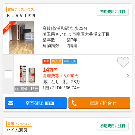
賃貸テラスハウス
初期費用に注目
ＫＬＡＶＩＥＲ
NEW
高崎線/浦和駅 徒歩23分
埼玉県さいたま市南区大谷場２丁目
築年数
築7年
建物階数
2階建
新着
即入居
写真充実
14
万円
管理費等：5,000円
敷
なし
礼
28万
1階
2LDK
66.74㎡
画像 : 16枚
空室確認
電話で問合せ
無料
賃貸マンション
初期費用に注目
ハイム奈良