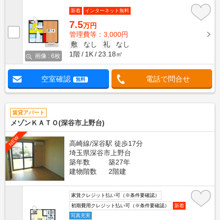
新着
インターネット無料
7.5
万円
管理費等：3,000円
敷
なし
礼
なし
1階
1K
23.18㎡
画像 : 6枚
空室確認
電話で問合せ
無料
賃貸アパート
メゾンＫＡＴＯ(深谷市上野台)
NEW
高崎線/深谷駅 徒歩17分
埼玉県深谷市上野台
築年数
築27年
建物階数
2階建
家賃クレジット払い可（※条件要確認）
初期費用クレジット払い可（※条件要確認）
新着
写真充実