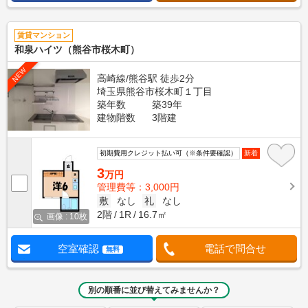
賃貸マンション
和泉ハイツ（熊谷市桜木町）
NEW
高崎線/熊谷駅 徒歩2分
埼玉県熊谷市桜木町１丁目
築年数
築39年
建物階数
3階建
初期費用クレジット払い可（※条件要確認）
新着
3
万円
管理費等：3,000円
敷
なし
礼
なし
2階
1R
16.7㎡
画像 : 10枚
空室確認
電話で問合せ
無料
別の順番に並び替えてみませんか？