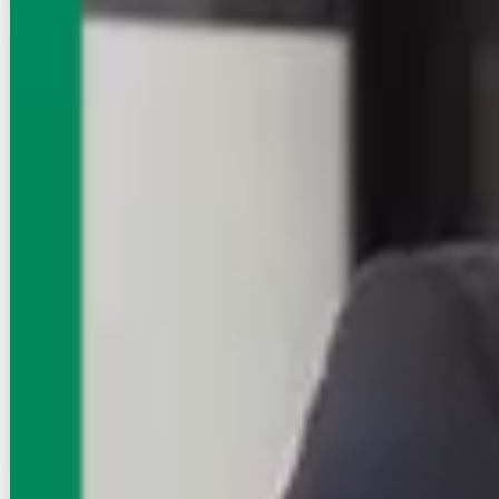
賃貸ハイツ
カーサ・プリメーラ
NEW
高崎線/高崎駅 車移動
群馬県高崎市貝沢町
築年数
築8年
建物階数
3階建
家賃クレジット払い可（※条件要確認）
初期費用クレジット払い可（※条件要確認）
新着
写真充実
インターネット無料
8.3
万円
管理費等：5,000円
敷
なし
礼
1ヶ月
2階
1LDK
44.6㎡
画像 : 22枚
空室確認
電話で問合せ
無料