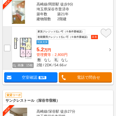
NEW
高崎線/岡部駅 徒歩9分
埼玉県深谷市普済寺
築年数
築21年
建物階数
2階建
家賃クレジット払い可（※条件要確認）
初期費用クレジット払い可（※条件要確認）
新着
写真充実
5.2
万円
管理費等：2,800円
敷
なし
礼
なし
2階
2DK
54.66㎡
画像 : 15枚
空室確認
電話で問合せ
無料
賃貸コーポ
サンクレストール（深谷市宿根）
NEW
高崎線/深谷駅 徒歩27分