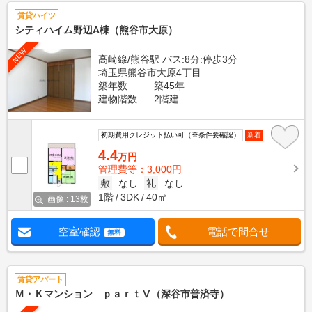
賃貸ハイツ
シティハイム野辺A棟（熊谷市大原）
NEW
高崎線/熊谷駅 バス:8分:停歩3分
埼玉県熊谷市大原4丁目
築年数
築45年
建物階数
2階建
初期費用クレジット払い可（※条件要確認）
新着
4.4
万円
管理費等：3,000円
敷
なし
礼
なし
1階
3DK
40㎡
画像 : 13枚
空室確認
電話で問合せ
無料
賃貸アパート
Ｍ・Ｋマンション ｐａｒｔⅤ（深谷市普済寺）