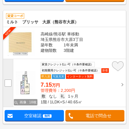
賃貸コーポ
ミルト ブリッサ 大原（熊谷市大原）
NEW
高崎線/熊谷駅 車移動
埼玉県熊谷市大原3丁目
築年数
1年未満
建物階数
3階建
家賃クレジット払い可（※条件要確認）
初期費用クレジット払い可（※条件要確認）
新着
即入居
写真充実
インターネット無料
7.15
万円
管理費等：2,200円
敷
なし
礼
1ヶ月
1階
1LDK+S
40.65㎡
画像 : 18枚
空室確認
電話で問合せ
無料