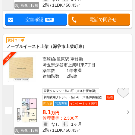
2階
1LDK
50.43㎡
画像 : 18枚
空室確認
電話で問合せ
無料
賃貸コーポ
ノーブルイースト上柴（深谷市上柴町東）
NEW
高崎線/籠原駅 車移動
埼玉県深谷市上柴町東7丁目
築年数
1年未満
建物階数
2階建
家賃クレジット払い可（※条件要確認）
初期費用クレジット払い可（※条件要確認）
新着
即入居
写真充実
インターネット無料
8.1
万円
管理費等：2,300円
敷
なし
礼
1ヶ月
2階
1LDK
50.43㎡
画像 : 18枚