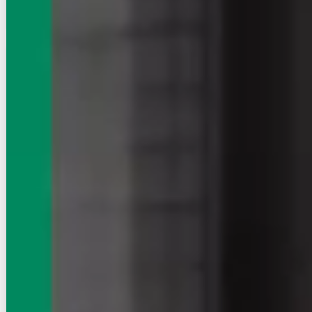
空室確認
電話で問合せ
無料
賃貸ハイツ
コンフォート下小鳥
NEW
高崎線/高崎駅 車移動
群馬県高崎市下小鳥町
築年数
築3年
建物階数
3階建
家賃クレジット払い可（※条件要確認）
初期費用クレジット払い可（※条件要確認）
新着
即入居
写真充実
インターネット無料
6.6
万円
管理費等：4,000円
敷
なし
礼
なし
2階
1LDK
40.35㎡
画像 : 27枚
空室確認
電話で問合せ
無料