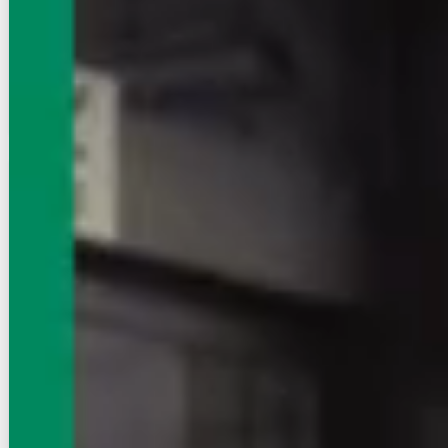
1階
2K
32㎡
画像 : 21枚
空室確認
電話で問合せ
無料
お店にLINEで相談する
無料
賃貸ハイツ
初期費用に注目
グリーンハイツあかね
NEW
高崎線/鴻巣駅 徒歩17分
埼玉県鴻巣市宮地５丁目
築年数
築34年
建物階数
2階建
新着
即入居
写真充実
6
万円
管理費等：--
敷
6万
礼
6.6万
2階
2K
32㎡
画像 : 16枚