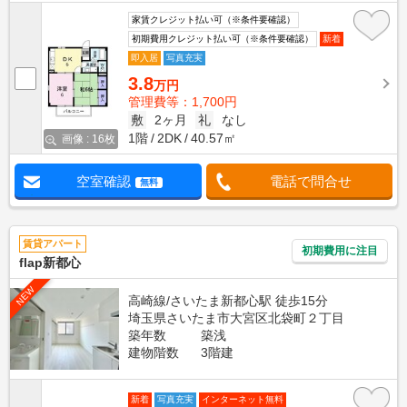
家賃クレジット払い可（※条件要確認）
初期費用クレジット払い可（※条件要確認）
新着
即入居
写真充実
3.8
万円
管理費等：1,700円
敷
2ヶ月
礼
なし
1階
2DK
40.57㎡
画像 : 16枚
空室確認
電話で問合せ
無料
賃貸アパート
初期費用に注目
flap新都心
NEW
高崎線/さいたま新都心駅 徒歩15分
埼玉県さいたま市大宮区北袋町２丁目
築年数
築浅
建物階数
3階建
新着
写真充実
インターネット無料