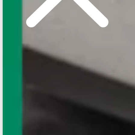
3
万円
管理費等：2,000円
敷
なし
礼
なし
3階
1K
21.48㎡
画像 : 24枚
空室確認
電話で問合せ
無料
賃貸ハイツ
初期費用に注目
グリーンハイツあかね
NEW
高崎線/鴻巣駅 徒歩17分
埼玉県鴻巣市宮地５丁目
築年数
築34年
建物階数
2階建
新着
即入居
写真充実
6
万円
管理費等：--
敷
6万
礼
6.6万