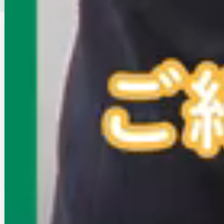
（マンション・アパート）を探す
この店舗の掲載
エイブル大宮西口店
賃貸物件一覧へ
埼京線・川越線 大宮
埼玉県さいたま市大宮区桜木町2-4-9 榎本ビ
ル1F
10:00～18:00
夏季休業（8/12.8/13）
得意エリア
大宮駅/宮原駅/日進駅/西大宮駅/指扇駅
埼玉エイブルは埼玉に特化した地域密着企業です！
この店舗に問合せる
無料
電話で問合せ
店舗来店予約
無料
この店舗の掲載
エイブル上尾店
賃貸物件一覧へ