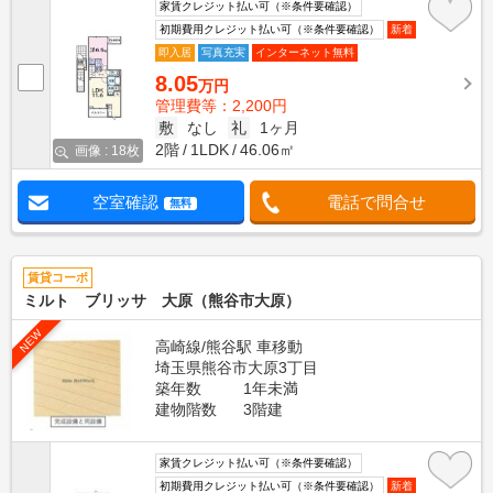
家賃クレジット払い可（※条件要確認）
初期費用クレジット払い可（※条件要確認）
新着
即入居
写真充実
インターネット無料
8.05
万円
管理費等：2,200円
敷
なし
礼
1ヶ月
2階
1LDK
46.06㎡
画像 : 18枚
空室確認
電話で問合せ
無料
賃貸コーポ
ミルト ブリッサ 大原（熊谷市大原）
NEW
高崎線/熊谷駅 車移動
埼玉県熊谷市大原3丁目
築年数
1年未満
建物階数
3階建
家賃クレジット払い可（※条件要確認）
初期費用クレジット払い可（※条件要確認）
新着