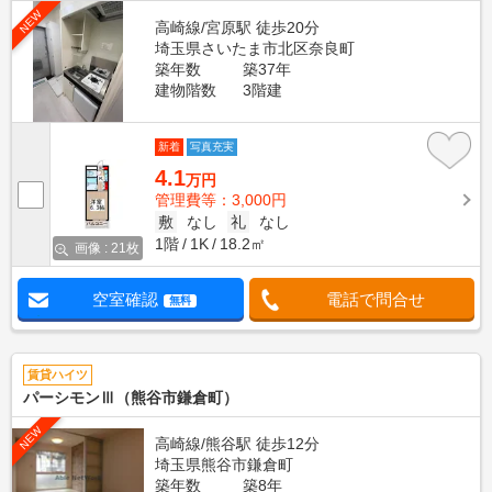
NEW
高崎線/宮原駅 徒歩20分
埼玉県さいたま市北区奈良町
築年数
築37年
建物階数
3階建
新着
写真充実
4.1
万円
管理費等：3,000円
敷
なし
礼
なし
1階
1K
18.2㎡
画像 : 21枚
空室確認
電話で問合せ
無料
賃貸ハイツ
パーシモンⅢ（熊谷市鎌倉町）
NEW
高崎線/熊谷駅 徒歩12分
埼玉県熊谷市鎌倉町
築年数
築8年