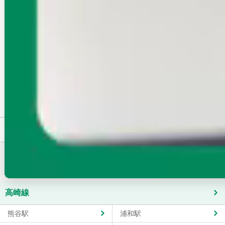
仲介手数料無料
敷金礼金なし
フリーレント
家賃5万円以下
家賃クレジットカード払い可
更新料なし
立地・アクセス
駅徒歩5分以内
駅徒歩10分以内
駅徒歩15分以内
物件タイプ・建物種別
アパート
マンション
一戸建て
分譲賃貸
テラスハウス
木造
賃貸オフィス・貸事務所
テナント・店舗・倉庫
もっと見る
高崎線にある駅ごとに賃貸物件（マンション・アパート）を
お探しいただけます！
高崎線
熊谷駅
浦和駅