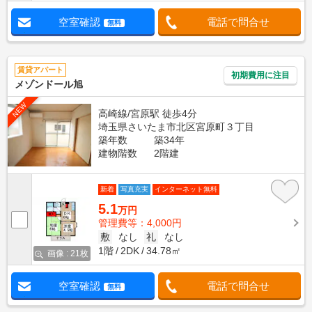
空室確認
電話で問合せ
無料
賃貸アパート
初期費用に注目
メゾンドール旭
NEW
高崎線/宮原駅 徒歩4分
埼玉県さいたま市北区宮原町３丁目
築年数
築34年
建物階数
2階建
新着
写真充実
インターネット無料
5.1
万円
管理費等：4,000円
敷
なし
礼
なし
1階
2DK
34.78㎡
画像 : 21枚
空室確認
電話で問合せ
無料