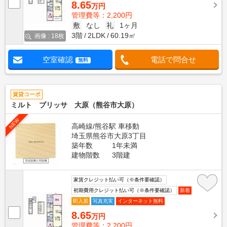
8.65
万円
管理費等：2,200円
敷
なし
礼
1ヶ月
3階
2LDK
60.19㎡
画像 : 18枚
空室確認
電話で問合せ
無料
賃貸コーポ
ミルト ブリッサ 大原（熊谷市大原）
NEW
高崎線/熊谷駅 車移動
埼玉県熊谷市大原3丁目
築年数
1年未満
建物階数
3階建
家賃クレジット払い可（※条件要確認）
初期費用クレジット払い可（※条件要確認）
新着
即入居
写真充実
インターネット無料
8.65
万円
管理費等：2,200円