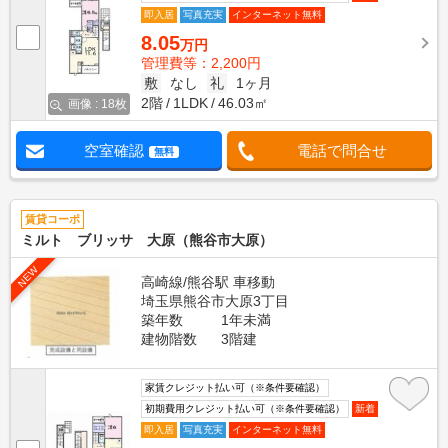
即入居
写真充実
インターネット無料
8.05
万円
管理費等：2,200円
敷
なし
礼
1ヶ月
2階
1LDK
46.03㎡
画像 : 18枚
空室確認
電話で問合せ
無料
賃貸コーポ
ミルト ブリッサ 大原（熊谷市大原）
NEW
高崎線/熊谷駅 車移動
埼玉県熊谷市大原3丁目
築年数
1年未満
建物階数
3階建
家賃クレジット払い可（※条件要確認）
初期費用クレジット払い可（※条件要確認）
新着
即入居
写真充実
インターネット無料