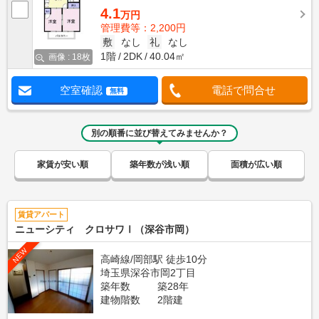
4.1
万円
管理費等：2,200円
敷
なし
礼
なし
1階
2DK
40.04㎡
画像 : 18枚
空室確認
電話で問合せ
無料
別の順番に並び替えてみませんか？
家賃が安い順
築年数が浅い順
面積が広い順
賃貸アパート
ニューシティ クロサワⅠ（深谷市岡）
NEW
高崎線/岡部駅 徒歩10分
埼玉県深谷市岡2丁目
築年数
築28年
建物階数
2階建