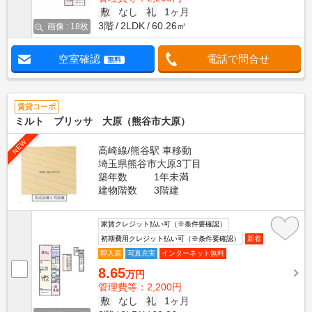
敷
なし
礼
1ヶ月
3階
2LDK
60.26㎡
画像 : 18枚
空室確認
電話で問合せ
無料
賃貸コーポ
ミルト ブリッサ 大原（熊谷市大原）
NEW
高崎線/熊谷駅 車移動
埼玉県熊谷市大原3丁目
築年数
1年未満
建物階数
3階建
家賃クレジット払い可（※条件要確認）
初期費用クレジット払い可（※条件要確認）
新着
即入居
写真充実
インターネット無料
8.65
万円
管理費等：2,200円
敷
なし
礼
1ヶ月