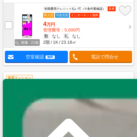
初期費用クレジット払い可（※条件要確認）
新着
即入居
写真充実
インターネット無料
4
万円
管理費等：5,000円
敷
なし
礼
なし
2階
1K
23.18㎡
画像 : 21枚
空室確認
電話で問合せ
無料
賃貸マンション
スカイウィング大里Ａ・Ｂ（熊谷市下恩田）
NEW
高崎線/熊谷駅 バス:13分:停歩5分
埼玉県熊谷市下恩田
築年数
築31年
建物階数
3階建
初期費用クレジット払い可（※条件要確認）
新着
即入居
写真充実