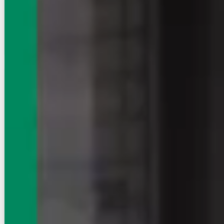
空室確認
電話で問合せ
無料
お店にLINEで相談する
無料
賃貸ハイツ
初期費用に注目
カターラヴィレッジⅠ
NEW
高崎線/宮原駅 徒歩10分
埼玉県さいたま市北区宮原町４丁目
築年数
築33年
建物階数
3階建
新着
即入居
写真充実
7
万円
管理費等：2,000円
敷
7万
礼
なし
3階
3DK
53㎡
画像 : 21枚