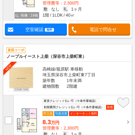
管理費等：2,300円
敷
なし
礼
1ヶ月
1階
1LDK
40㎡
画像 : 18枚
空室確認
電話で問合せ
無料
賃貸コーポ
ノーブルイースト上柴（深谷市上柴町東）
NEW
高崎線/籠原駅 車移動
埼玉県深谷市上柴町東7丁目
築年数
1年未満
建物階数
2階建
家賃クレジット払い可（※条件要確認）
初期費用クレジット払い可（※条件要確認）
新着
即入居
写真充実
インターネット無料
8.3
万円
管理費等：2,300円
敷
なし
礼
1ヶ月