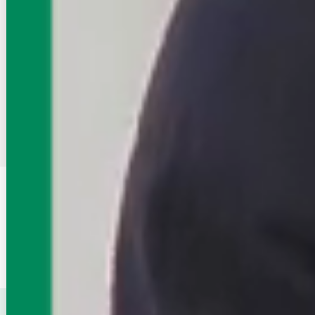
物件が見つからなかったら店舗に相談
まだネットに掲載していないオススメ賃貸物件がある場合がございます
エイブル店舗でお部屋探しの相談をする
2
3
4
68
…
1
沿線・駅
高崎線
変更する
詳細条件
【家賃】設定無し
変更する
この条件を保存する
高崎線（群馬県）
周辺が得意なエイブル店舗で賃貸物件