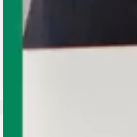
高崎線 上尾
埼玉県上尾市谷津2-1-50-35 上尾駅前会館
3F
10:00～18:00
夏季休業（8/12.8/13）
得意エリア
上尾駅/北上尾駅/桶川駅/北本駅/鴻巣駅
埼玉エイブルは埼玉に特化した地域密着企業です！
この店舗に問合せる
無料
電話で問合せ
店舗来店予約
無料
高崎線周辺の賃貸物件をテーマ・特集・間取りから探す
全ての特集を見る
家賃・初期費用・お得条件
初期費用が安い
仲介手数料が家賃の55%以下