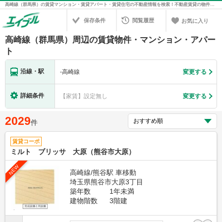
高崎線（群馬県）の賃貸マンション・賃貸アパート・賃貸住宅の不動産情報を検索！不動産賃貸の物件探しは、お部屋探しのエイブル
保存条件
閲覧履歴
お気に入り
高崎線（群馬県）周辺の賃貸物件・マンション・アパー
ト
沿線・駅
-
高崎線
変更する
詳細条件
【家賃】設定無し
変更する
2029
件
賃貸コーポ
ミルト ブリッサ 大原（熊谷市大原）
NEW
高崎線/熊谷駅 車移動
埼玉県熊谷市大原3丁目
築年数
1年未満
建物階数
3階建