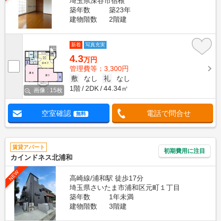
埼玉県深谷市宿根
築年数
築23年
建物階数
2階建
新着
写真充実
4.3
万円
管理費等：3,300円
敷
なし
礼
なし
1階
2DK
44.34㎡
画像 : 15枚
空室確認
電話で問合せ
無料
賃貸アパート
初期費用に注目
カインドネス北浦和
NEW
高崎線/浦和駅 徒歩17分
埼玉県さいたま市浦和区元町１丁目
築年数
1年未満
建物階数
3階建