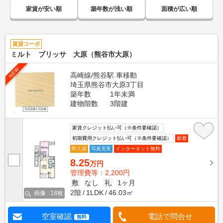
家賃が安い順
築年数が浅い順
面積が広い順
賃貸コーポ
ミルト ブリッサ 大原（熊谷市大原）
NEW
高崎線/熊谷駅 車移動
埼玉県熊谷市大原3丁目
築年数
1年未満
建物階数
3階建
家賃クレジット払い可（※条件要確認）
初期費用クレジット払い可（※条件要確認）
新着
即入居
写真充実
インターネット無料
8.25
万円
管理費等：2,200円
敷
なし
礼
1ヶ月
2階
1LDK
46.03㎡
画像 : 18枚
空室確認
電話で問合せ
無料