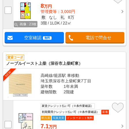
8
万円
管理費等：3,000円
敷
なし
礼
8万
3階
1LDK
22㎡
画像 : 23枚
空室確認
電話で問合せ
無料
賃貸コーポ
ノーブルイースト上柴（深谷市上柴町東）
NEW
高崎線/籠原駅 車移動
埼玉県深谷市上柴町東7丁目
築年数
1年未満
建物階数
2階建
家賃クレジット払い可（※条件要確認）
初期費用クレジット払い可（※条件要確認）
新着
即入居
写真充実
インターネット無料
7.1
万円