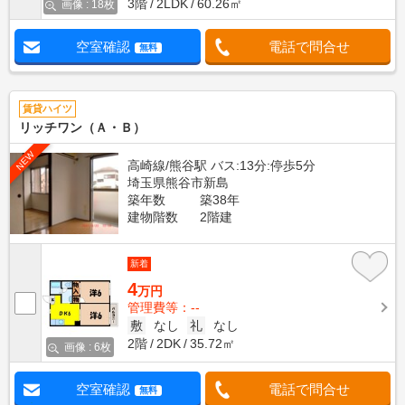
3階
2LDK
60.26㎡
画像 : 18枚
空室確認
電話で問合せ
無料
賃貸ハイツ
リッチワン（Ａ・Ｂ）
NEW
高崎線/熊谷駅 バス:13分:停歩5分
埼玉県熊谷市新島
築年数
築38年
建物階数
2階建
新着
4
万円
管理費等：--
敷
なし
礼
なし
2階
2DK
35.72㎡
画像 : 6枚
空室確認
電話で問合せ
無料