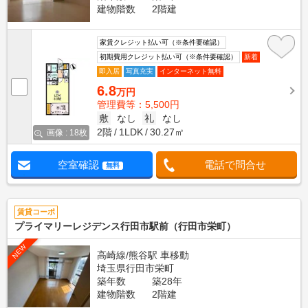
建物階数
2階建
家賃クレジット払い可（※条件要確認）
初期費用クレジット払い可（※条件要確認）
新着
即入居
写真充実
インターネット無料
6.8
万円
管理費等：5,500円
敷
なし
礼
なし
2階
1LDK
30.27㎡
画像 : 18枚
空室確認
電話で問合せ
無料
賃貸コーポ
プライマリーレジデンス行田市駅前（行田市栄町）
NEW
高崎線/熊谷駅 車移動
埼玉県行田市栄町
築年数
築28年
建物階数
2階建