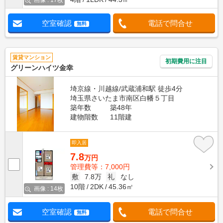
画像 : 17枚
空室確認
電話で問合せ
無料
賃貸マンション
初期費用に注目
グリーンハイツ金幸
埼京線・川越線/武蔵浦和駅 徒歩4分
埼玉県さいたま市南区白幡５丁目
築年数
築48年
建物階数
11階建
即入居
7.8
万円
管理費等：7,000円
敷
7.8万
礼
なし
10階
2DK
45.36㎡
画像 : 14枚
空室確認
電話で問合せ
無料