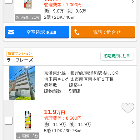
管理費等：1,000円
敷
9.6万
礼
9.6万
2階
2DK
40㎡
画像 : 21枚
空室確認
電話で問合せ
無料
賃貸マンション
初期費用に注目
ラ フレーズ
京浜東北線・根岸線/南浦和駅 徒歩3分
埼玉県さいたま市南区南本町１丁目
築年数
建築中
建物階数
5階建
11.9
万円
管理費等：8,500円
敷
11.9万
礼
11.9万
5階
1DK
30.76㎡
画像 : 3枚