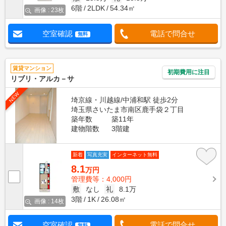
6階
2LDK
54.34㎡
画像 : 23枚
空室確認
電話で問合せ
無料
賃貸マンション
初期費用に注目
リブリ・アルカ－サ
NEW
埼京線・川越線/中浦和駅 徒歩2分
埼玉県さいたま市南区鹿手袋２丁目
築年数
築11年
建物階数
3階建
新着
写真充実
インターネット無料
8.1
万円
管理費等：4,000円
敷
なし
礼
8.1万
3階
1K
26.08㎡
画像 : 14枚
空室確認
電話で問合せ
無料