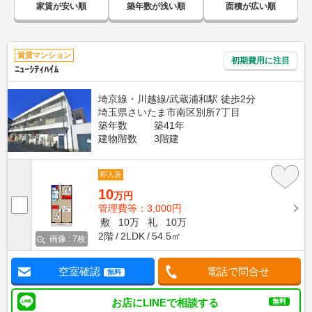
家賃が安い順
築年数が浅い順
面積が広い順
賃貸マンション
初期費用に注目
ﾆｭｰｼﾃｨﾊｲﾑ
埼京線・川越線/武蔵浦和駅 徒歩2分
埼玉県さいたま市南区別所7丁目
築年数
築41年
建物階数
3階建
即入居
10
万円
管理費等：3,000円
敷
10万
礼
10万
2階
2LDK
54.5㎡
画像 : 7枚
空室確認
電話で問合せ
無料
お店にLINEで相談する
無料