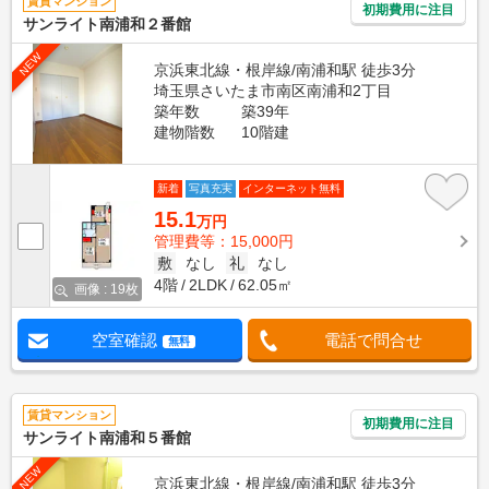
賃貸マンション
初期費用に注目
サンライト南浦和２番館
NEW
京浜東北線・根岸線/南浦和駅 徒歩3分
埼玉県さいたま市南区南浦和2丁目
築年数
築39年
建物階数
10階建
新着
写真充実
インターネット無料
15.1
万円
管理費等：15,000円
敷
なし
礼
なし
4階
2LDK
62.05㎡
画像 : 19枚
空室確認
電話で問合せ
無料
賃貸マンション
初期費用に注目
サンライト南浦和５番館
NEW
京浜東北線・根岸線/南浦和駅 徒歩3分