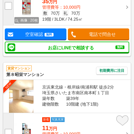
35
万円
管理費等：10,000円
敷
70万
礼
70万
19階
3LDK
74.25㎡
画像 : 20枚
空室確認
電話で問合せ
無料
お店にLINEで相談する
無料
賃貸マンション
初期費用に注目
第８昭栄マンション
NEW
京浜東北線・根岸線/南浦和駅 徒歩2分
埼玉県さいたま市南区南本町１丁目
築年数
築39年
建物階数
10階建 (地下1階)
新着
写真充実
11
万円