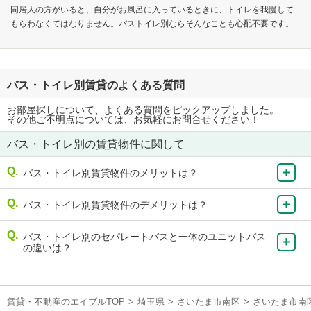
同居人の方がいると、自分がお風呂に入っているときに、トイレを我慢して
もらわなくてはなりません。バストイレ別ならそんなことも心配不要です。
バス・トイレ別賃貸のよくある質問
お部屋探しについて、よくある質問をピックアップしました。
その他ご不明点については、お気軽にお問合せください！
バス・トイレ別の賃貸物件に関して
バス・トイレ別賃貸物件のメリットは？
バス・トイレ別賃貸物件のデメリットは？
バス・トイレ別のセパレートバスと一体のユニットバス
の違いは？
賃貸・不動産のエイブルTOP
>
埼玉県
>
さいたま市南区
>
さいたま市南