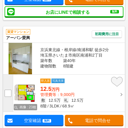
お店にLINEで相談する
無料
賃貸マンション
初期費用に注目
アーバン愛興
京浜東北線・根岸線/南浦和駅 徒歩2分
埼玉県さいたま市南区南浦和2丁目
築年数
築40年
建物階数
8階建
即入居
写真充実
12.5
万円
管理費等：9,000円
敷
12.5万
礼
12.5万
8階
3LDK
68.9㎡
画像 : 23枚
空室確認
電話で問合せ
無料