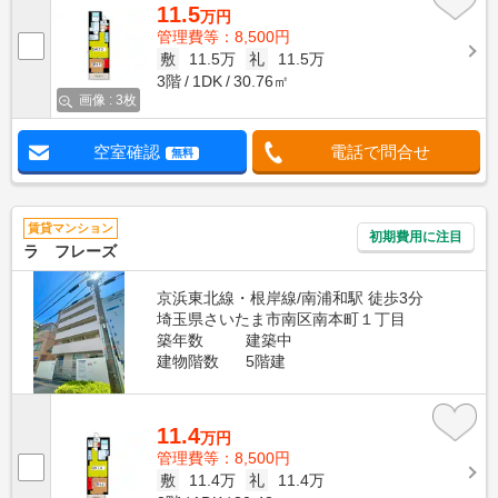
11.5
万円
管理費等：8,500円
敷
11.5万
礼
11.5万
3階
1DK
30.76㎡
画像 : 3枚
空室確認
電話で問合せ
無料
賃貸マンション
初期費用に注目
ラ フレーズ
京浜東北線・根岸線/南浦和駅 徒歩3分
埼玉県さいたま市南区南本町１丁目
築年数
建築中
建物階数
5階建
11.4
万円
管理費等：8,500円
敷
11.4万
礼
11.4万