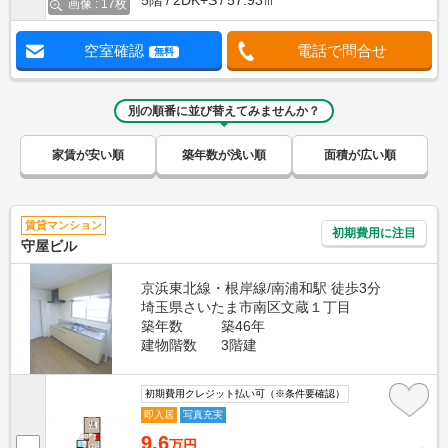
5階
2DK+S
57.93㎡
画像 : 17枚
空室確認
電話で問合せ
無料
別の順番に並び替えてみませんか？
家賃が安い順
築年数が浅い順
面積が広い順
賃貸マンション
初期費用に注目
守屋ビル
京浜東北線・根岸線/南浦和駅 徒歩3分
埼玉県さいたま市南区文蔵１丁目
築年数
築46年
建物階数
3階建
初期費用クレジット払い可（※条件要確認）
即入居
写真充実
9.6
万円