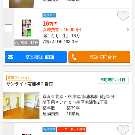
写真充実
16
万円
管理費等：15,000円
敷
なし
礼
16万
7階
4LDK
68.3㎡
画像 : 17枚
空室確認
電話で問合せ
無料
賃貸マンション
初期費用に注目
サンライト南浦和２番館
京浜東北線・根岸線/南浦和駅 徒歩3分
埼玉県さいたま市南区南浦和2丁目
築年数
築39年
建物階数
10階建
写真充実
インターネット無料