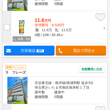
建物階数
5階建
11.6
万円
管理費等：8,500円
敷
11.6万
礼
11.6万
4階
1DK
30.48㎡
画像 : 3枚
空室確認
電話で問合せ
無料
賃貸マンション
初期費用に注目
ラ フレーズ
京浜東北線・根岸線/南浦和駅 徒歩3分
埼玉県さいたま市南区南本町１丁目
築年数
建築中
建物階数
5階建