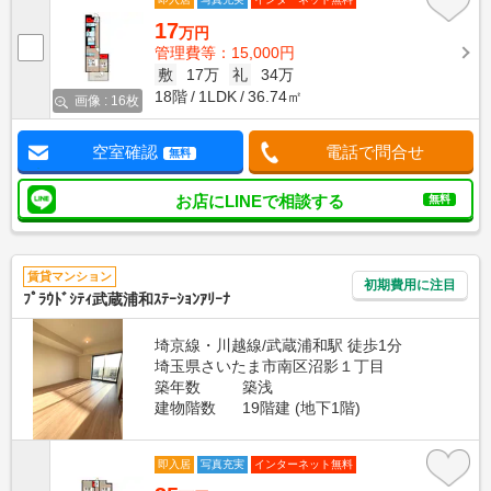
17
万円
管理費等：15,000円
敷
17万
礼
34万
18階
1LDK
36.74㎡
画像 : 16枚
空室確認
電話で問合せ
無料
お店にLINEで相談する
無料
賃貸マンション
初期費用に注目
ﾌﾟﾗｳﾄﾞｼﾃｨ武蔵浦和ｽﾃｰｼｮﾝｱﾘｰﾅ
埼京線・川越線/武蔵浦和駅 徒歩1分
埼玉県さいたま市南区沼影１丁目
築年数
築浅
建物階数
19階建 (地下1階)
即入居
写真充実
インターネット無料