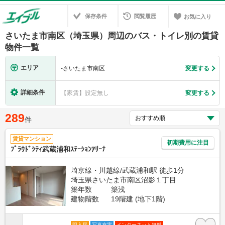
保存条件
閲覧履歴
お気に入り
さいたま市南区（埼玉県）周辺のバス・トイレ別の賃貸
物件一覧
エリア
-
さいたま市南区
変更する
詳細条件
【家賃】設定無し
変更する
289
件
賃貸マンション
初期費用に注目
ﾌﾟﾗｳﾄﾞｼﾃｨ武蔵浦和ｽﾃｰｼｮﾝｱﾘｰﾅ
埼京線・川越線/武蔵浦和駅 徒歩1分
埼玉県さいたま市南区沼影１丁目
築年数
築浅
建物階数
19階建 (地下1階)
即入居
写真充実
インターネット無料