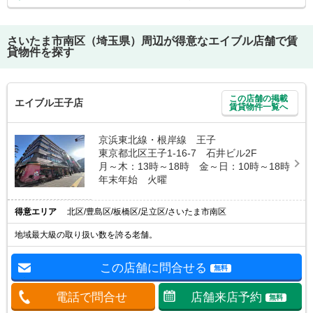
さいたま市南区（埼玉県）
周辺が得意なエイブル店舗で賃
貸物件を探す
この店舗の掲載
エイブル王子店
賃貸物件一覧へ
京浜東北線・根岸線 王子
東京都北区王子1-16-7 石井ビル2F
月～木：13時～18時 金～日：10時～18時
年末年始 火曜
得意エリア
北区/豊島区/板橋区/足立区/さいたま市南区
地域最大級の取り扱い数を誇る老舗。
この店舗に問合せる
無料
電話で問合せ
店舗来店予約
無料