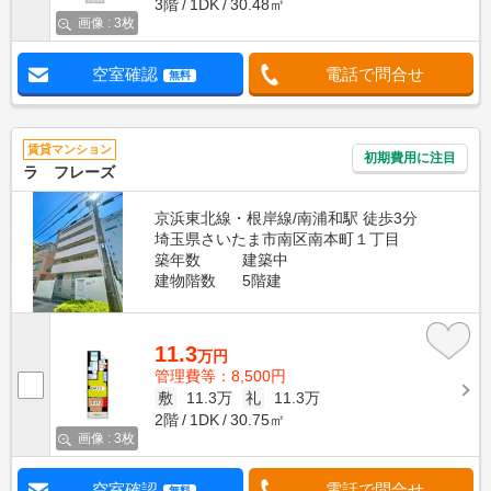
3階
1DK
30.48㎡
画像 : 3枚
空室確認
電話で問合せ
無料
賃貸マンション
初期費用に注目
ラ フレーズ
京浜東北線・根岸線/南浦和駅 徒歩3分
埼玉県さいたま市南区南本町１丁目
築年数
建築中
建物階数
5階建
11.3
万円
管理費等：8,500円
敷
11.3万
礼
11.3万
2階
1DK
30.75㎡
画像 : 3枚
空室確認
電話で問合せ
無料