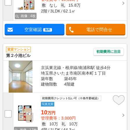
敷
なし
礼
15.8万
2階
3LDK
62.1㎡
画像 : 4枚
空室確認
電話で問合せ
無料
賃貸マンション
初期費用に注目
第２小池ビル
京浜東北線・根岸線/南浦和駅 徒歩4分
埼玉県さいたま市南区南本町１丁目
築年数
築45年
建物階数
4階建
初期費用クレジット払い可（※条件要確認）
写真充実
10
万円
管理費等：3,000円
敷
10万
礼
10万
4階
1LDK
44.3㎡