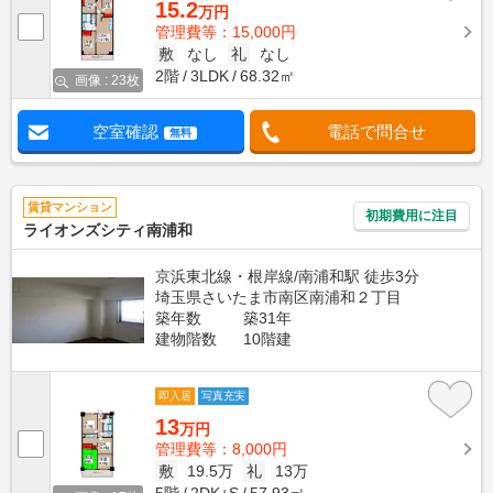
15.2
万円
管理費等：15,000円
敷
なし
礼
なし
2階
3LDK
68.32㎡
画像 : 23枚
空室確認
電話で問合せ
無料
賃貸マンション
初期費用に注目
ライオンズシティ南浦和
京浜東北線・根岸線/南浦和駅 徒歩3分
埼玉県さいたま市南区南浦和２丁目
築年数
築31年
建物階数
10階建
即入居
写真充実
13
万円
管理費等：8,000円
敷
19.5万
礼
13万