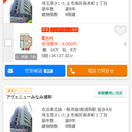
埼玉県さいたま市南区南本町１丁目
築年数
築8年
建物階数
9階建
新着
インターネット無料
8
万円
管理費等：8,000円
敷
16万
礼
8万
5階
1K
27.32㎡
画像 : 5枚
空室確認
電話で問合せ
無料
賃貸マンション
初期費用に注目
アヴェニューみなみ浦和
京浜東北線・根岸線/南浦和駅 徒歩4分
埼玉県さいたま市南区南本町１丁目
築年数
築8年
建物階数
9階建