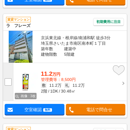
賃貸マンション
初期費用に注目
ラ フレーズ
京浜東北線・根岸線/南浦和駅 徒歩3分
埼玉県さいたま市南区南本町１丁目
築年数
建築中
建物階数
5階建
11.2
万円
管理費等：8,500円
敷
11.2万
礼
11.2万
2階
1DK
30.48㎡
画像 : 3枚
空室確認
電話で問合せ
無料
賃貸マンション