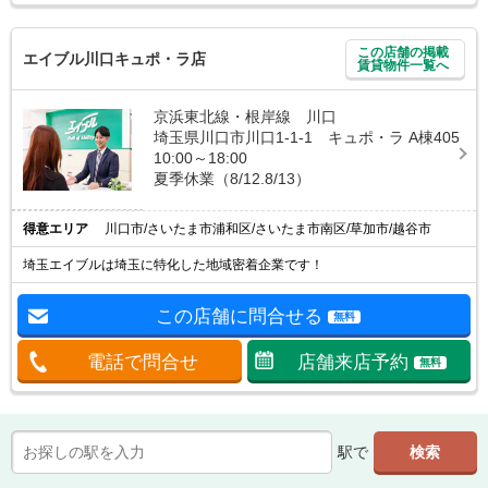
この店舗の掲載
エイブル川口キュポ・ラ店
賃貸物件一覧へ
京浜東北線・根岸線 川口
埼玉県川口市川口1-1-1 キュポ・ラ A棟405
10:00～18:00
夏季休業（8/12.8/13）
得意エリア
川口市/さいたま市浦和区/さいたま市南区/草加市/越谷市
埼玉エイブルは埼玉に特化した地域密着企業です！
この店舗に問合せる
無料
電話で問合せ
店舗来店予約
無料
駅で