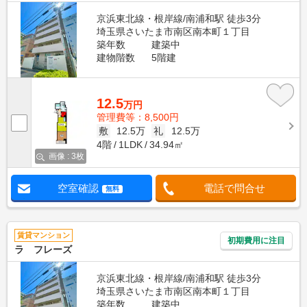
京浜東北線・根岸線/南浦和駅 徒歩3分
埼玉県さいたま市南区南本町１丁目
築年数
建築中
建物階数
5階建
12.5
万円
管理費等：8,500円
敷
12.5万
礼
12.5万
4階
1LDK
34.94㎡
画像 : 3枚
空室確認
電話で問合せ
無料
賃貸マンション
初期費用に注目
ラ フレーズ
京浜東北線・根岸線/南浦和駅 徒歩3分
埼玉県さいたま市南区南本町１丁目
築年数
建築中