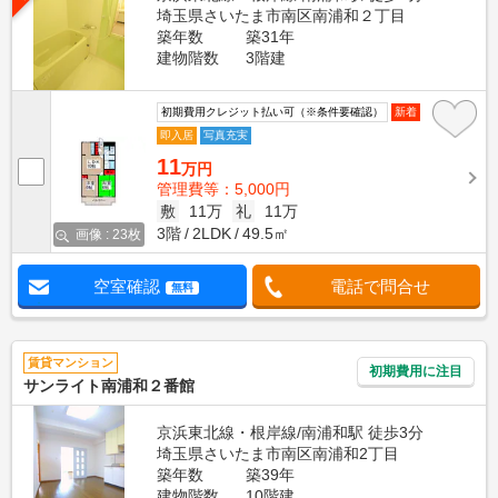
埼玉県さいたま市南区南浦和２丁目
築年数
築31年
建物階数
3階建
初期費用クレジット払い可（※条件要確認）
新着
即入居
写真充実
11
万円
管理費等：5,000円
敷
11万
礼
11万
3階
2LDK
49.5㎡
画像 : 23枚
空室確認
電話で問合せ
無料
賃貸マンション
初期費用に注目
サンライト南浦和２番館
京浜東北線・根岸線/南浦和駅 徒歩3分
埼玉県さいたま市南区南浦和2丁目
築年数
築39年
建物階数
10階建