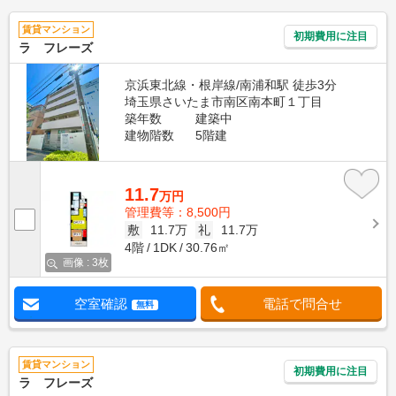
賃貸マンション
初期費用に注目
ラ フレーズ
京浜東北線・根岸線/南浦和駅 徒歩3分
埼玉県さいたま市南区南本町１丁目
築年数
建築中
建物階数
5階建
11.7
万円
管理費等：8,500円
敷
11.7万
礼
11.7万
4階
1DK
30.76㎡
画像 : 3枚
空室確認
電話で問合せ
無料
賃貸マンション
初期費用に注目
ラ フレーズ