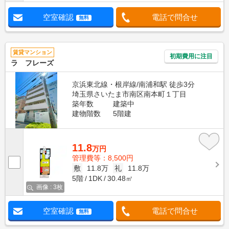
空室確認
電話で問合せ
無料
賃貸マンション
初期費用に注目
ラ フレーズ
京浜東北線・根岸線/南浦和駅 徒歩3分
埼玉県さいたま市南区南本町１丁目
築年数
建築中
建物階数
5階建
11.8
万円
管理費等：8,500円
敷
11.8万
礼
11.8万
5階
1DK
30.48㎡
画像 : 3枚
空室確認
電話で問合せ
無料