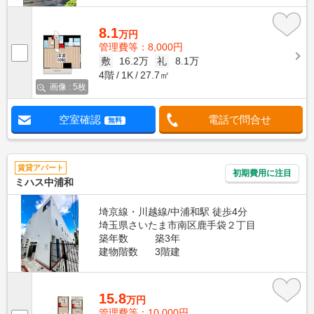
8.1
万円
管理費等：8,000円
敷
16.2万
礼
8.1万
4階
1K
27.7㎡
画像 : 5枚
空室確認
電話で問合せ
無料
賃貸アパート
初期費用に注目
ミハス中浦和
埼京線・川越線/中浦和駅 徒歩4分
埼玉県さいたま市南区鹿手袋２丁目
築年数
築3年
建物階数
3階建
15.8
万円
管理費等：10,000円