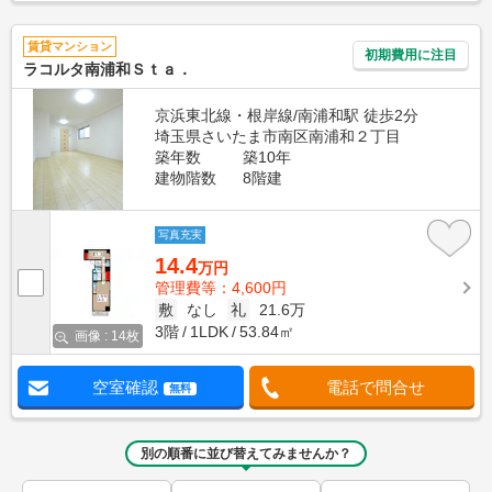
賃貸マンション
初期費用に注目
ラコルタ南浦和Ｓｔａ．
京浜東北線・根岸線/南浦和駅 徒歩2分
埼玉県さいたま市南区南浦和２丁目
築年数
築10年
建物階数
8階建
写真充実
14.4
万円
管理費等：4,600円
敷
なし
礼
21.6万
3階
1LDK
53.84㎡
画像 : 14枚
空室確認
電話で問合せ
無料
別の順番に並び替えてみませんか？