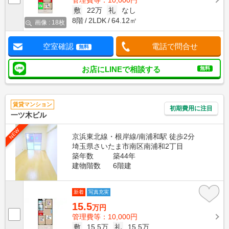
管理費等：10,000円
敷
22万
礼
なし
8階
2LDK
64.12㎡
画像 : 18枚
空室確認
電話で問合せ
無料
お店にLINEで相談する
無料
賃貸マンション
初期費用に注目
一ツ木ビル
NEW
京浜東北線・根岸線/南浦和駅 徒歩2分
埼玉県さいたま市南区南浦和2丁目
築年数
築44年
建物階数
6階建
新着
写真充実
15.5
万円
管理費等：10,000円
敷
15.5万
礼
15.5万