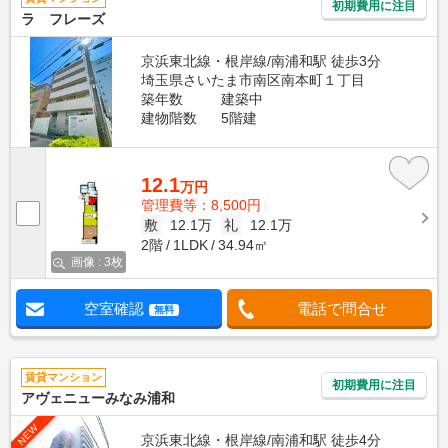
初期費用に注目
ラ フレーズ
京浜東北線・根岸線/南浦和駅 徒歩3分
埼玉県さいたま市南区南本町１丁目
築年数
建築中
建物階数
5階建
12.1
万円
管理費等：8,500円
敷
12.1万
礼
12.1万
2階
1LDK
34.94㎡
画像 : 3枚
空室確認
電話で問合せ
無料
賃貸マンション
初期費用に注目
アヴェニューみなみ浦和
NEW
京浜東北線・根岸線/南浦和駅 徒歩4分