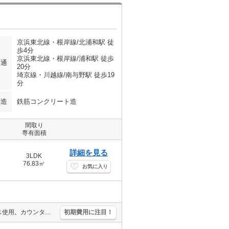
京浜東北線・根岸線/北浦和駅 徒
歩4分
京浜東北線・根岸線/浦和駅 徒歩
交通
20分
埼京線・川越線/南与野駅 徒歩19
分
構造
鉄筋コンクリート造
間取り
専有面積
詳細を見る
3LDK
76.83㎡
お気に入り
定期借家契約です。安心のオートロック。宅配ボックスあり。都市ガス使用。カウンター式システムキッチン。浴室乾燥機付。2面バルコニー。ウォークインクローゼット付き。シャワー付独立洗面台。分譲賃貸。角部屋。
初期費用に注目！