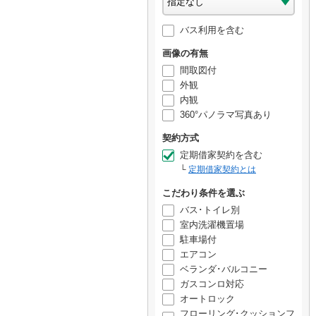
バス利用を含む
画像の有無
間取図付
外観
内観
360°パノラマ写真あり
契約方式
定期借家契約を含む
定期借家契約とは
こだわり条件を選ぶ
バス･トイレ別
室内洗濯機置場
駐車場付
エアコン
ベランダ･バルコニー
ガスコンロ対応
オートロック
フローリング･クッションフ