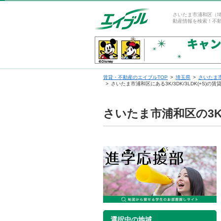
さいたま市浦和区（埼玉
動産情報を検索！不
賃貸・不動産のエイブルTOP
埼玉県
さいたま
さいたま市浦和区にある3K/3DK/3LDK(+S)
さいたま市浦和区の3K/
選択中の地域