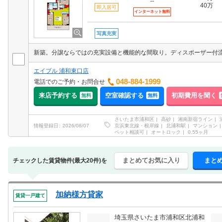
--
40万
即入居可
インターネット無料
写真充実
エイブル 浦和東口店
048-884-1999
電話でのご予約・お問合せ
来店予約する
空室確認する
初期費用を聞く
無料
無料
さいたま市浦和区
高砂
湘南新宿ライン
京浜東北線・根岸線
北浦和駅
マンション
情報登録日
2026/08/07
ペット相談可
オートロック
0.55ヶ月
まとめてお気に入り
まと
チェックした賃貸物件(最大20件)を
加納様方貸家
賃貸一戸建て
埼玉県さいたま市浦和区北浦和