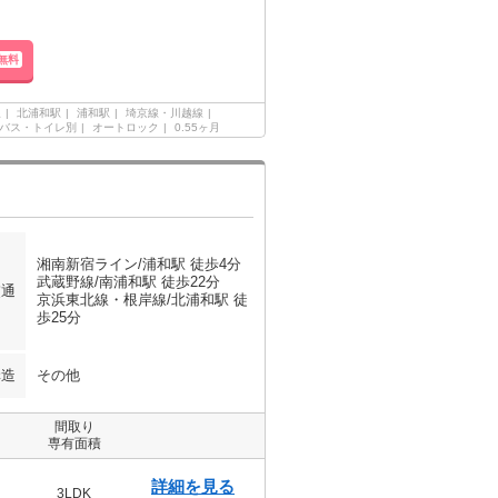
無料
線
北浦和駅
浦和駅
埼京線・川越線
バス・トイレ別
オートロック
0.55ヶ月
湘南新宿ライン/浦和駅 徒歩4分
武蔵野線/南浦和駅 徒歩22分
交通
京浜東北線・根岸線/北浦和駅 徒
歩25分
構造
その他
間取り
専有面積
詳細を見る
3LDK