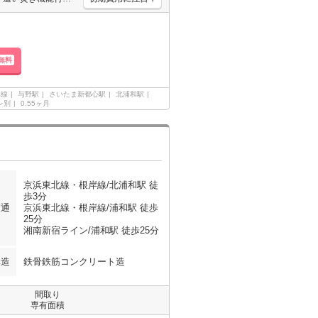
無料
岸線
与野駅
さいたま新都心駅
北浦和駅
レ別
0.55ヶ月
京浜東北線・根岸線/北浦和駅 徒
歩3分
交通
京浜東北線・根岸線/浦和駅 徒歩
25分
湘南新宿ライン/浦和駅 徒歩25分
構造
鉄骨鉄筋コンクリート造
間取り
専有面積