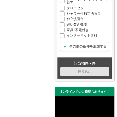
ロア
クローゼット
シャワー付独立洗面台
独立洗面台
追い焚き機能
家具･家電付き
インターネット無料
その他の条件を追加する
-
該当物件
件
絞り込む
オンラインでのご相談も承ります！