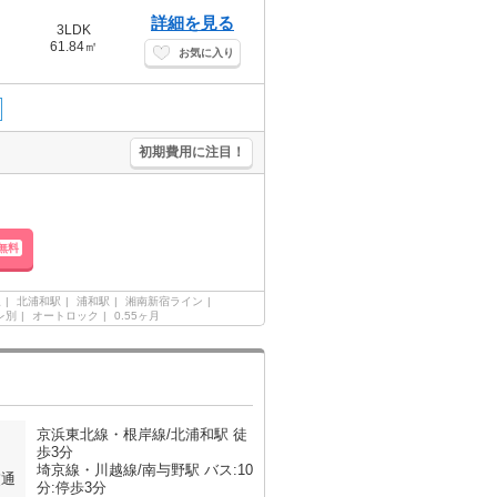
詳細を見る
3LDK
61.84㎡
お気に入り
初期費用に注目！
無料
線
北浦和駅
浦和駅
湘南新宿ライン
レ別
オートロック
0.55ヶ月
京浜東北線・根岸線/北浦和駅 徒
歩3分
埼京線・川越線/南与野駅 バス:10
交通
分:停歩3分