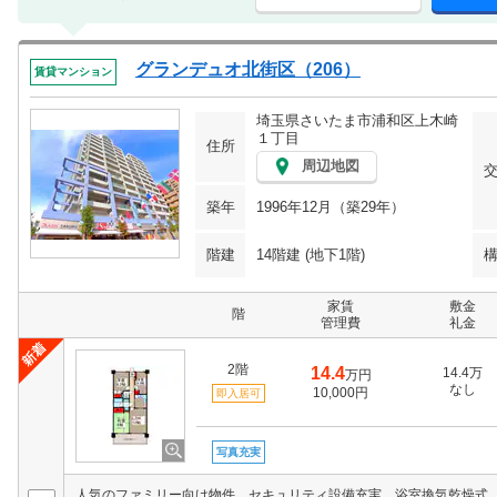
グランデュオ北街区（206）
賃貸マンション
埼玉県さいたま市浦和区上木崎
１丁目
住所
周辺地図
築年
1996年12月（築29年）
階建
14階建 (地下1階)
家賃
敷金
階
管理費
礼金
2階
14.4
14.4万
万円
なし
10,000円
即入居可
写真充実