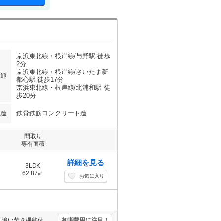
京浜東北線・根岸線/与野駅 徒歩
2分
京浜東北線・根岸線/さいたま新
交通
都心駅 徒歩17分
京浜東北線・根岸線/北浦和駅 徒
歩20分
構造
鉄骨鉄筋コンクリート造
間取り
専有面積
詳細を見る
3LDK
62.87㎡
お気に入り
人気のファミリー向け物件。セキュリティ設備充実。浴室換気乾燥式。追い焚き機能付きバス。ピアノ相談可。南向きで日当り良好。便利な宅配BOX。退去時清掃費82,988円。
初期費用に注目！