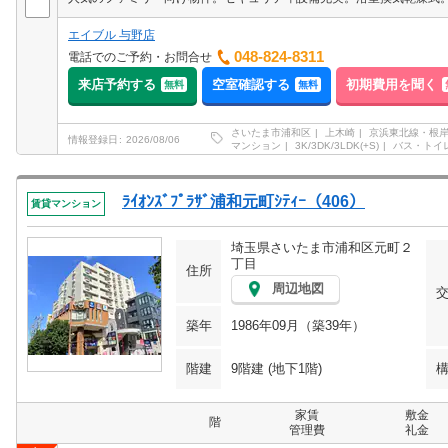
エイブル 与野店
048-824-8311
電話でのご予約・お問合せ
来店予約する
空室確認する
初期費用を聞く
無料
無料
さいたま市浦和区
上木崎
京浜東北線・根
情報登録日
2026/08/06
マンション
3K/3DK/3LDK(+S)
バス・トイ
ﾗｲｵﾝｽﾞﾌﾟﾗｻﾞ浦和元町ｼﾃｨｰ（406）
賃貸マンション
埼玉県さいたま市浦和区元町２
丁目
住所
周辺地図
築年
1986年09月（築39年）
階建
9階建 (地下1階)
家賃
敷金
階
管理費
礼金