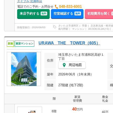
エイブル 北浦和店
048-833-6001
電話でのご予約・お問合せ
来店予約する
空室確認する
初期費用を聞く
無料
無料
さいたま市浦和区
常盤
京浜東北線・根岸
情報登録日
2026/08/03
南与野駅
マンション
3K/3DK/3LDK(+S)
URAWA THE TOWER（605）
新築
賃貸マンション
埼玉県さいたま市浦和区高砂１
丁目
住所
周辺地図
築年
2026年06月（1年未満）
階建
27階建 (地下2階)
家賃
敷金
階
管理費
礼金
40
万円
6階
40万