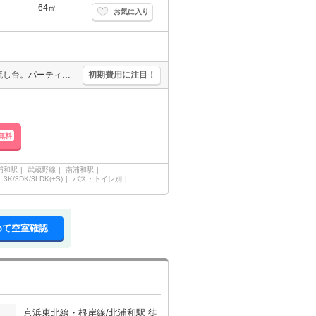
64㎡
お気に入り
新築。分譲ならではの充実設備と機能的な間取り。ディスポーザー付流し台。パーティールーム有。周辺には充実の生活環境。内見予約受付中。ペット応相談。浦和駅から徒歩4分。当店の専属募集物件。
初期費用に注目！
無料
浦和駅
武蔵野線
南浦和駅
3K/3DK/3LDK(+S)
バス・トイレ別
めて空室確認
京浜東北線・根岸線/北浦和駅 徒