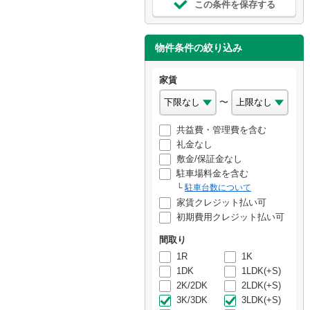
この条件を保存する
物件条件の絞り込み
家賃
〜
共益費・管理費を含む
礼金なし
敷金/保証金なし
駐車場料金を含む
駐車台数について
家賃クレジット払い可
初期費用クレジット払い可
間取り
1R
1K
1DK
1LDK(+S)
2K/2DK
2LDK(+S)
3K/3DK
3LDK(+S)