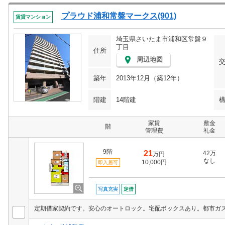
プラウド浦和常盤マークス(901)
賃貸マンション
埼玉県さいたま市浦和区常盤９
丁目
住所
周辺地図
築年
2013年12月（築12年）
階建
14階建
家賃
敷金
階
管理費
礼金
9階
21
42万
万円
なし
10,000円
即入居可
写真充実
定借