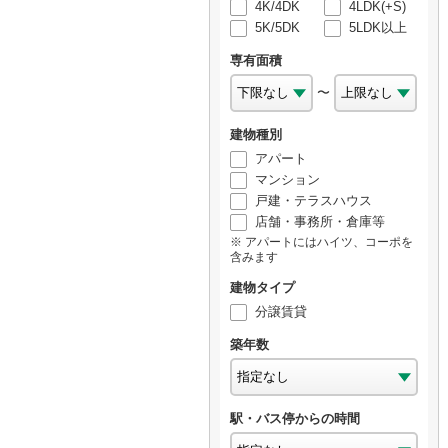
4K/4DK
4LDK(+S)
5K/5DK
5LDK以上
専有面積
〜
建物種別
アパート
マンション
戸建・テラスハウス
店舗・事務所・倉庫等
アパートにはハイツ、コーポを
含みます
建物タイプ
分譲賃貸
築年数
駅・バス停からの時間