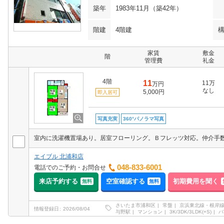
築年
1983年11月（築42年）
階建
4階建
家賃
敷金
階
管理費
礼金
4階
11
11万
万円
なし
5,000円
即入居可
写真充実
360°パノラマ写真
室内に洗濯機置場あり。居室フローリング。Ｂフレッツ対応。仲介手数
エイブル 北浦和店
048-833-6001
電話でのご予約・お問合せ
来店予約する
空室確認する
初期費用を聞く
無料
無料
さいたま市浦和区
常盤
京浜東北線・根岸
情報登録日
2026/08/04
与野駅
マンション
3K/3DK/3LDK(+S)
バ