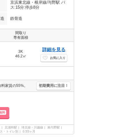
京浜東北線・根岸線/与野駅 バ
ス:15分:停歩8分
構造
鉄骨造
間取り
専有面積
詳細を見る
3K
46.2㎡
お気に入り
料家賃の55%。
初期費用に注目！
無料
線
北浦和駅
埼京線・川越線
南与野駅
ス・トイレ別
0.55ヶ月