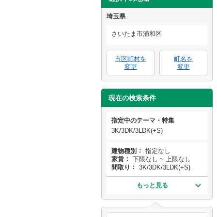
埼玉県
さいたま市浦和区
市区町村を
町名を
変更
変更
現在の検索条件
指定中のテーマ・特集
3K/3DK/3LDK(+S)
建物種別
指定なし
家賃
下限なし ~ 上限なし
間取り
3K/3DK/3LDK(+S)
もっと見る