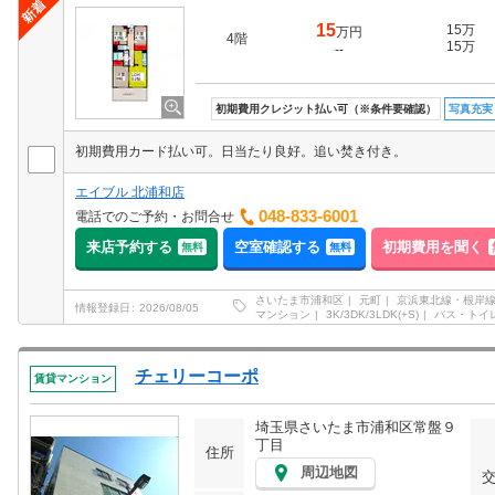
15
15万
万円
4階
15万
--
初期費用クレジット払い可（※条件要確認）
写真充実
初期費用カード払い可。日当たり良好。追い焚き付き。
エイブル 北浦和店
048-833-6001
電話でのご予約・お問合せ
来店予約する
空室確認する
初期費用を聞く
無料
無料
さいたま市浦和区
元町
京浜東北線・根岸
情報登録日
2026/08/05
マンション
3K/3DK/3LDK(+S)
バス・トイ
チェリーコーポ
賃貸マンション
埼玉県さいたま市浦和区常盤９
丁目
住所
周辺地図