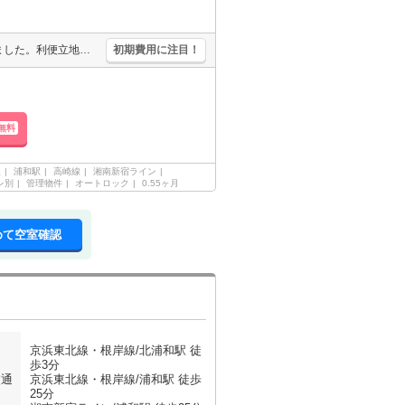
ディスポーザー付流し台。ミストサウナ機能付浴室。久しぶりに空きました。利便立地で新生活スタート。自社管理物件。すぐ内見できます。店長イチオシ。当店の専属募集物件。インターネットWi-Fi無料。
初期費用に注目！
無料
線
浦和駅
高崎線
湘南新宿ライン
レ別
管理物件
オートロック
0.55ヶ月
めて空室確認
京浜東北線・根岸線/北浦和駅 徒
歩3分
交通
京浜東北線・根岸線/浦和駅 徒歩
25分