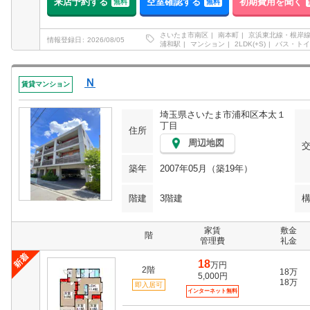
来店予約する
空室確認する
初期費用を聞く
無料
無料
さいたま市南区
南本町
京浜東北線・根岸
情報登録日
2026/08/05
浦和駅
マンション
2LDK(+S)
バス・トイ
Ｎ
賃貸マンション
埼玉県さいたま市浦和区本太１
丁目
住所
周辺地図
築年
2007年05月（築19年）
階建
3階建
家賃
敷金
階
管理費
礼金
18
万円
2階
18万
5,000円
18万
即入居可
インターネット無料