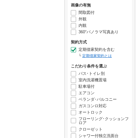
画像の有無
間取図付
外観
内観
360°パノラマ写真あり
契約方式
定期借家契約を含む
定期借家契約とは
こだわり条件を選ぶ
バス･トイレ別
室内洗濯機置場
駐車場付
エアコン
ベランダ･バルコニー
ガスコンロ対応
オートロック
フローリング･クッションフ
ロア
クローゼット
シャワー付独立洗面台