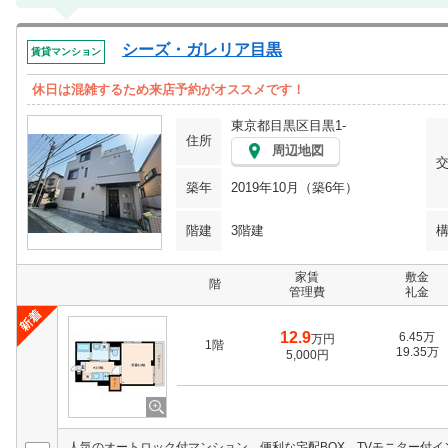
シーズ・ガレリア目黒
賃貸マンション
休日は混雑するため来店予約がオススメです！
東京都目黒区目黒1-
住所
周辺地図
築年
2019年10月（築6年）
階建
3階建
家賃
敷金
階
管理費
礼金
12.9
6.45万
万円
1階
19.35万
5,000円