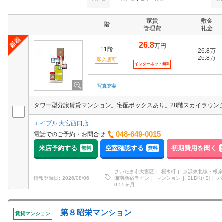
家賃
敷金
階
管理費
礼金
26.8
万円
11階
26.8万
--
26.8万
即入居可
インターネット無料
写真充実
エイブル 大宮西口店
048-649-0015
電話でのご予約・お問合せ
来店予約する
空室確認する
初期費用を聞く
無料
無料
さいたま市大宮区
桜木町
京浜東北線・根
湘南新宿ライン
マンション
2LDK(+S)
バ
情報登録日
2026/08/06
0.55ヶ月
第８昭栄マンション
賃貸マンション