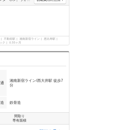
不動前駅
湘南新宿ライン
恵比寿駅
ック
0.55ヶ月
湘南新宿ライン/西大井駅 徒歩7
交通
分
構造
鉄骨造
間取り
専有面積