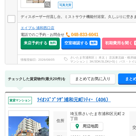
写真充実
エイブル 浦和西口店
048-833-6041
電話でのご予約・お問合せ
来店予約する
空室確認する
初期費用を聞く
無料
無料
さいたま市浦和区
本太
京浜東北線・根岸
情報登録日
2026/08/05
マンション
3K/3DK/3LDK(+S)
バス・トイ
まとめてお気に入り
まと
チェックした賃貸物件(最大20件)を
ﾗｲｵﾝｽﾞﾌﾟﾗｻﾞ浦和元町ｼﾃｨｰ（406）
賃貸マンション
埼玉県さいたま市浦和区元町２
丁目
住所
周辺地図