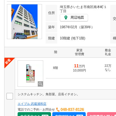
埼玉県さいたま市南区南本町１
丁目
住所
周辺地図
築年
1987年02月（築39年）
階建
10階建 (地下1階)
家賃
敷金
階
管理費
礼金
11
22万
万円
8階
なし
10,000円
システムキッチン。角部屋。店長イチオシ。
エイブル 武蔵浦和店
048-837-8126
電話でのご予約・お問合せ