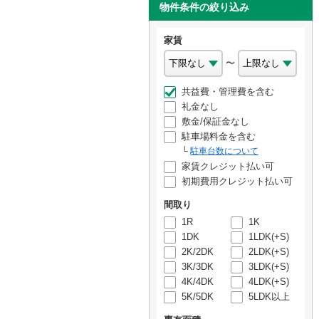
物件条件の絞り込み
家賃
〜
共益費・管理費を含む
礼金なし
敷金/保証金なし
駐車場料金を含む
駐車台数について
家賃クレジット払い可
初期費用クレジット払い可
間取り
1R
1K
1DK
1LDK(+S)
2K/2DK
2LDK(+S)
3K/3DK
3LDK(+S)
4K/4DK
4LDK(+S)
5K/5DK
5LDK以上