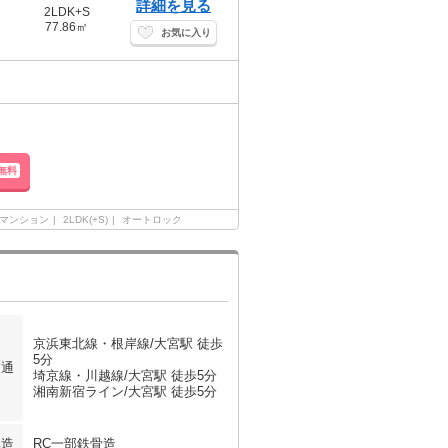
詳細を見る
2LDK+S
77.86㎡
お気に入り
無料
マンション
2LDK(+S)
オートロック
京浜東北線・根岸線/大宮駅 徒歩
5分
交通
埼京線・川越線/大宮駅 徒歩5分
湘南新宿ライン/大宮駅 徒歩5分
構造
RC一部鉄骨造