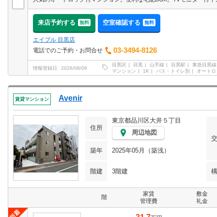
来店予約する
空室確認する
無料
無料
エイブル 目黒店
03-3494-8126
電話でのご予約・お問合せ
目黒区
目黒
山手線
目黒駅
東急目黒線
情報登録日
2026/08/06
マンション
1K
バス・トイレ別
オートロ
Avenir
賃貸マンション
東京都品川区大井５丁目
住所
周辺地図
築年
2025年05月（築浅）
階建
3階建
家賃
敷金
階
管理費
礼金