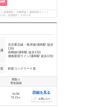
無料
線
南浦和駅
武蔵野線
湘南新宿ライン
レ別
管理物件
0.55ヶ月
京浜東北線・根岸線/浦和駅 徒歩
13分
交通
高崎線/浦和駅 徒歩13分
湘南新宿ライン/浦和駅 徒歩13分
構造
鉄筋コンクリート造
間取り
専有面積
詳細を見る
3LDK
76.15㎡
お気に入り