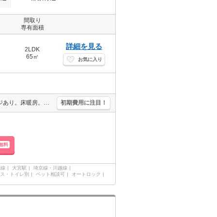
間取り
専有面積
詳細を見る
2LDK
65㎡
お気に入り
タワー型分譲賃貸マンション。宅配ボックスあり。28階スカイラウンジあり。床暖房。浴室乾燥機付。ディスポーザー付き。店長のお薦め物件。
初期費用に注目！
無料
岸線
大宮駅
埼京線・川越線
ス・トイレ別
ペット相談可
オートロック