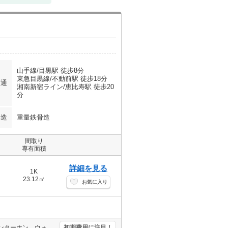
山手線/目黒駅 徒歩8分
東急目黒線/不動前駅 徒歩18分
交通
湘南新宿ライン/恵比寿駅 徒歩20
分
構造
重量鉄骨造
間取り
専有面積
詳細を見る
1K
23.12㎡
お気に入り
人気のオートロック付マンション。便利な宅配BOX。TVモニター付インターホン。ウォークインクローゼット付き。追い焚き機能付きバス。独立洗面台。バス・トイレ別。浴室乾燥機付。室内物干しあり。角部屋。
初期費用に注目！