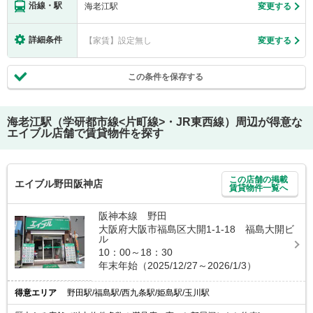
沿線・駅
海老江駅
変更する
詳細条件
【家賃】設定無し
変更する
この条件を保存する
海老江駅（学研都市線<片町線>・JR東西線）
周辺が得意な
エイブル店舗で賃貸物件を探す
この店舗の掲載
エイブル野田阪神店
賃貸物件一覧へ
阪神本線 野田
大阪府大阪市福島区大開1-1-18 福島大開ビ
ル
10：00～18：30
年末年始（2025/12/27～2026/1/3）
得意エリア
野田駅/福島駅/西九条駅/姫島駅/玉川駅