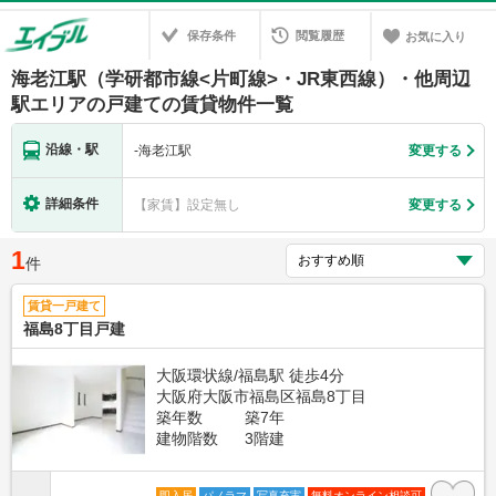
保存条件
閲覧履歴
お気に入り
海老江駅（学研都市線<片町線>・JR東西線）・他周辺
駅エリアの戸建ての賃貸物件一覧
沿線・駅
-
海老江駅
変更する
詳細条件
【家賃】設定無し
変更する
1
件
賃貸一戸建て
福島8丁目戸建
大阪環状線/福島駅 徒歩4分
大阪府大阪市福島区福島8丁目
築年数
築7年
建物階数
3階建
即入居
パノラマ
写真充実
無料オンライン相談可