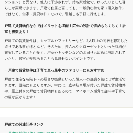
ンション）と異なり、他人に干渉されず、持ち家感覚で、ゆったりとした暮
らしが実現できます。戸建て住居と言っても、一般的な持ち家（購入物件）
ではなく、借家（賃貸物件）なので、引越しも手軽に行えます。
戸建て賃貸物件ならではメリットを堪能！広めの設計で収納もらくらく！居
室も複数あり！
戸建ての賃貸物件は、カップルやファミリーなど、2人以上の同居を想定した
造りである事がほとんど。そのため、押入れやクローゼットといった収納が
充実していることが多く、浴室やキッチンなどの水回りも広めに設計されて
いたり、居室が複数あることも見逃せないポイントです。
一戸建て賃貸物件は子育て真っ最中のファミリーにもおすすめ
戸建て住宅なら階下への騒音や振動といった隣人への迷惑を気にせず生活で
きます。設備にもよりますが、中には、庭や駐車場が付いた戸建て賃貸物件
や、屋上付きの戸建て賃貸物件もあるので、マイホーム感覚で趣味や子育て
の幅が広がります！
戸建ての関連記事リンク