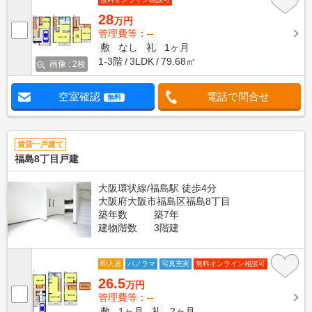
28
万円
管理費等：--
敷
なし
礼
1ヶ月
1-3階
3LDK
79.68㎡
画像 : 2枚
空室確認
電話で問合せ
無料
賃貸一戸建て
福島8丁目戸建
大阪環状線/福島駅 徒歩4分
大阪府大阪市福島区福島8丁目
築年数
築7年
建物階数
3階建
即入居
パノラマ
写真充実
無料オンライン相談可
26.5
万円
管理費等：--
敷
1ヶ月
礼
2ヶ月