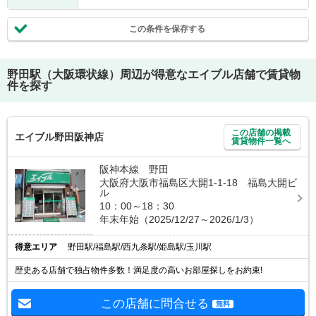
この条件を保存する
野田駅（大阪環状線）
周辺が得意なエイブル店舗で賃貸物
件を探す
この店舗の掲載
エイブル野田阪神店
賃貸物件一覧へ
阪神本線 野田
大阪府大阪市福島区大開1-1-18 福島大開ビ
ル
10：00～18：30
年末年始（2025/12/27～2026/1/3）
得意エリア
野田駅/福島駅/西九条駅/姫島駅/玉川駅
歴史ある店舗で独占物件多数！満足度の高いお部屋探しをお約束!
この店舗に問合せる
無料