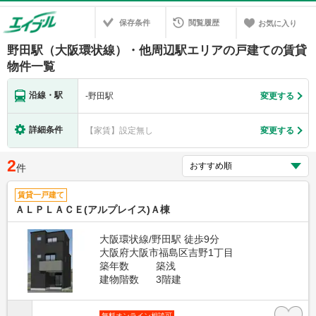
保存条件
閲覧履歴
お気に入り
野田駅（大阪環状線）・他周辺駅エリアの戸建ての賃貸
物件一覧
沿線・駅
-
野田駅
変更する
詳細条件
【家賃】設定無し
変更する
2
件
賃貸一戸建て
ＡＬＰＬＡＣＥ(アルプレイス)Ａ棟
大阪環状線/野田駅 徒歩9分
大阪府大阪市福島区吉野1丁目
築年数
築浅
建物階数
3階建
無料オンライン相談可