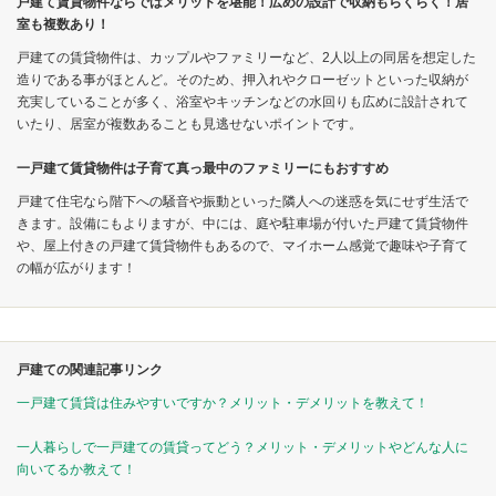
戸建て賃貸物件ならではメリットを堪能！広めの設計で収納もらくらく！居
室も複数あり！
戸建ての賃貸物件は、カップルやファミリーなど、2人以上の同居を想定した
造りである事がほとんど。そのため、押入れやクローゼットといった収納が
充実していることが多く、浴室やキッチンなどの水回りも広めに設計されて
いたり、居室が複数あることも見逃せないポイントです。
一戸建て賃貸物件は子育て真っ最中のファミリーにもおすすめ
戸建て住宅なら階下への騒音や振動といった隣人への迷惑を気にせず生活で
きます。設備にもよりますが、中には、庭や駐車場が付いた戸建て賃貸物件
や、屋上付きの戸建て賃貸物件もあるので、マイホーム感覚で趣味や子育て
の幅が広がります！
戸建ての関連記事リンク
一戸建て賃貸は住みやすいですか？メリット・デメリットを教えて！
一人暮らしで一戸建ての賃貸ってどう？メリット・デメリットやどんな人に
向いてるか教えて！