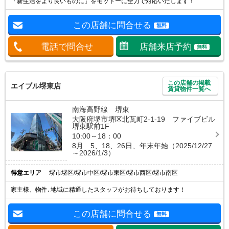
「新生活をより良いものに」をモットーに全力で対応いたします！
この店舗に問合せる
無料
電話で問合せ
店舗来店予約
無料
この店舗の掲載
エイブル堺東店
賃貸物件一覧へ
南海高野線 堺東
大阪府堺市堺区北瓦町2-1-19 ファイブビル
堺東駅前1F
10:00～18：00
8月 5、18、26日、年末年始（2025/12/27
～2026/1/3）
得意エリア
堺市堺区/堺市中区/堺市東区/堺市西区/堺市南区
家主様、物件､地域に精通したスタッフがお待ちしております！
この店舗に問合せる
無料