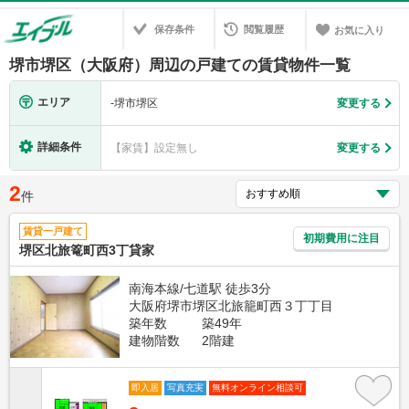
保存条件
閲覧履歴
お気に入り
堺市堺区（大阪府）周辺の戸建ての賃貸物件一覧
エリア
-
堺市堺区
変更する
詳細条件
【家賃】設定無し
変更する
2
件
賃貸一戸建て
初期費用に注目
堺区北旅篭町西3丁貸家
南海本線/七道駅 徒歩3分
大阪府堺市堺区北旅籠町西３丁丁目
築年数
築49年
建物階数
2階建
即入居
写真充実
無料オンライン相談可