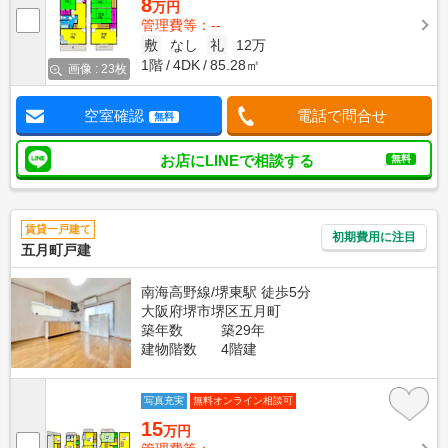
8
万円
管理費等：--
敷
なし
礼
12万
1階
4DK
85.28㎡
画像 : 23枚
空室確認
電話で問合せ
無料
お店にLINEで相談する
無料
賃貸一戸建て
初期費用に注目
五月町戸建
南海高野線/堺東駅 徒歩5分
大阪府堺市堺区五月町
築年数
築29年
建物階数
4階建
写真充実
無料オンライン相談可
15
万円