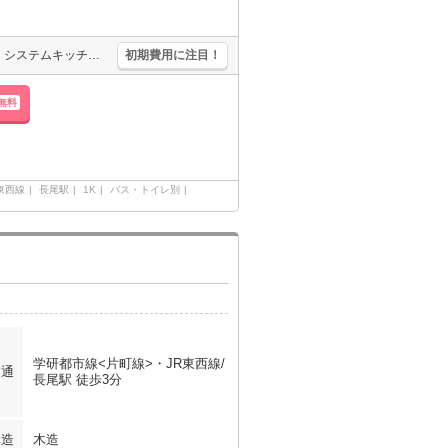
光インターネット無料使い放題。快適設備がいっぱい。オートロック。システムキッチンで料理もバッチリ!。TVモニターホンで安心生活を!。こんなお部屋に住んでお友達に自慢しちゃいましょう。オンライン対応可。
初期費用に注目！
無料
東西線
長尾駅
1K
バス・トイレ別
学研都市線<片町線>・JR東西線/
交通
長尾駅 徒歩3分
構造
木造