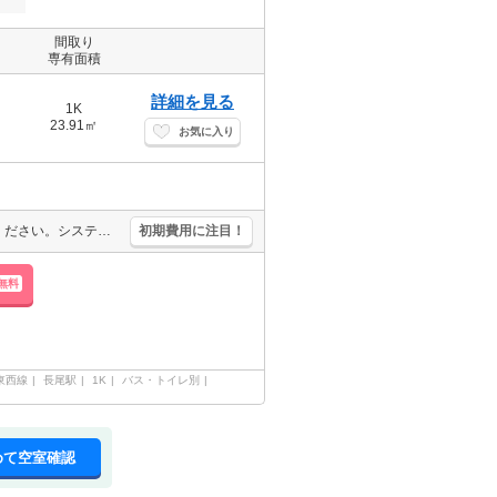
間取り
専有面積
詳細を見る
1K
23.91㎡
お気に入り
光インターネット無料使い放題。快適設備がいっぱい。ぜひお問合せください。システムキッチンをお好みの方に。
初期費用に注目！
無料
東西線
長尾駅
1K
バス・トイレ別
めて空室確認