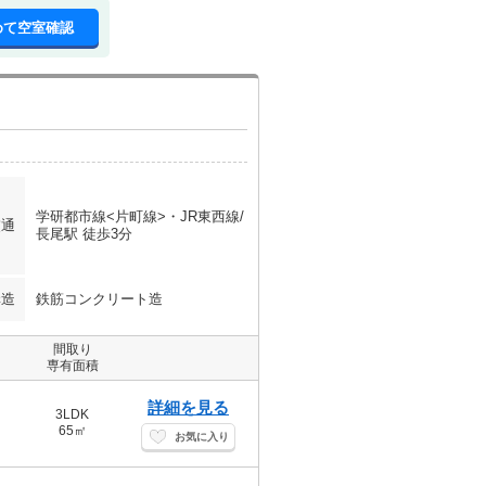
めて空室確認
学研都市線<片町線>・JR東西線/
交通
長尾駅 徒歩3分
構造
鉄筋コンクリート造
間取り
専有面積
詳細を見る
3LDK
65㎡
お気に入り