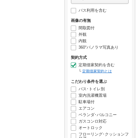
バス利用を含む
画像の有無
間取図付
外観
内観
360°パノラマ写真あり
契約方式
定期借家契約を含む
定期借家契約とは
こだわり条件を選ぶ
バス･トイレ別
室内洗濯機置場
駐車場付
エアコン
ベランダ･バルコニー
ガスコンロ対応
オートロック
フローリング･クッションフ