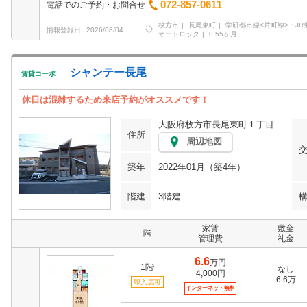
072-857-0611
電話でのご予約・お問合せ
枚方市
長尾東町
学研都市線<片町線>・JR
情報登録日
2026/08/04
オートロック
0.55ヶ月
シャンテー長尾
賃貸コーポ
休日は混雑するため来店予約がオススメです！
大阪府枚方市長尾東町１丁目
住所
周辺地図
築年
2022年01月（築4年）
階建
3階建
家賃
敷金
階
管理費
礼金
6.6
万円
1階
なし
4,000円
6.6万
即入居可
インターネット無料