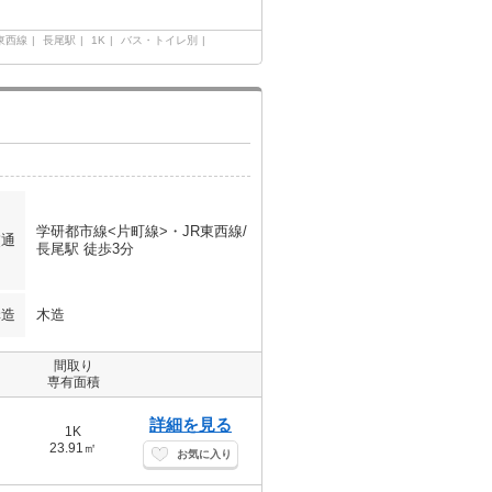
東西線
長尾駅
1K
バス・トイレ別
学研都市線<片町線>・JR東西線/
交通
長尾駅 徒歩3分
構造
木造
間取り
専有面積
詳細を見る
1K
23.91㎡
お気に入り