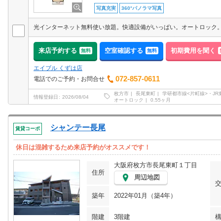
写真充実
360°パノラマ写真
来店予約する
空室確認する
初期費用を聞く
無料
無料
エイブル くずは店
072-857-0611
電話でのご予約・お問合せ
枚方市
長尾東町
学研都市線<片町線>・JR
情報登録日
2026/08/04
オートロック
0.55ヶ月
シャンテー長尾
賃貸コーポ
休日は混雑するため来店予約がオススメです！
大阪府枚方市長尾東町１丁目
住所
周辺地図
築年
2022年01月（築4年）
階建
3階建