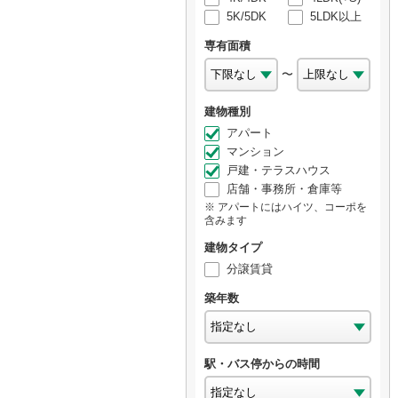
5K/5DK
5LDK以上
専有面積
〜
建物種別
アパート
マンション
戸建・テラスハウス
店舗・事務所・倉庫等
アパートにはハイツ、コーポを
含みます
建物タイプ
分譲賃貸
築年数
駅・バス停からの時間