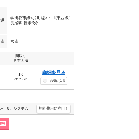
学研都市線<片町線>・JR東西線/
交通
長尾駅 徒歩3分
構造
木造
間取り
専有面積
詳細を見る
1K
28.52㎡
お気に入り
駅近くでラクラク便利。角部屋。インターネット無料。TVインターホン付き。システムキッチン。温水洗浄便座付き。独立洗面台が便利。設備充実で快適な1人暮らしを満喫。オンライン対応可。オススメ物件。
初期費用に注目！
無料