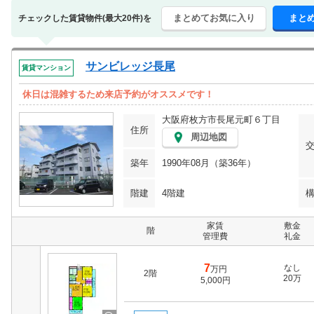
まとめてお気に入り
まと
チェックした賃貸物件(最大20件)を
サンビレッジ長尾
賃貸マンション
休日は混雑するため来店予約がオススメです！
大阪府枚方市長尾元町６丁目
住所
周辺地図
築年
1990年08月（築36年）
階建
4階建
家賃
敷金
階
管理費
礼金
7
なし
万円
2階
20万
5,000円