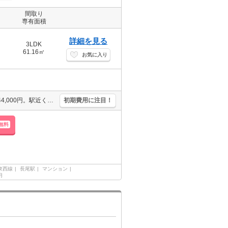
間取り
専有面積
詳細を見る
3LDK
61.16㎡
お気に入り
追焚給湯。TVインターホン付き。最上階。要火災保険。退去時清掃費44,000円。駅近くでラクラク便利。オンライン対応可。ぜひお問い合わせください!。システムキッチンをお好みの方に。
初期費用に注目！
無料
東西線
長尾駅
マンション
月