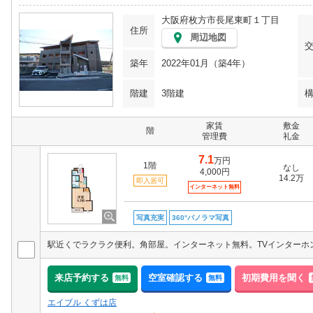
大阪府枚方市長尾東町１丁目
住所
周辺地図
築年
2022年01月（築4年）
階建
3階建
家賃
敷金
階
管理費
礼金
7.1
万円
1階
なし
4,000円
14.2万
即入居可
インターネット無料
写真充実
360°パノラマ写真
来店予約する
空室確認する
初期費用を聞く
無料
無料
エイブル くずは店