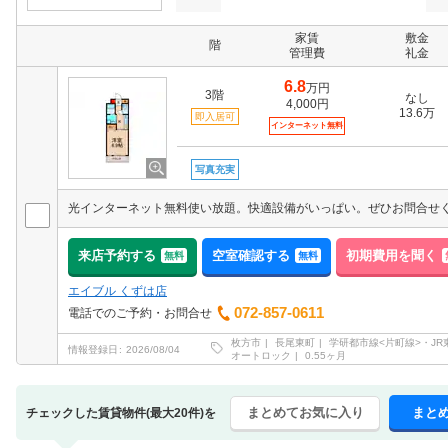
家賃
敷金
階
管理費
礼金
6.8
万円
3階
なし
4,000円
13.6万
即入居可
インターネット無料
写真充実
来店予約する
空室確認する
初期費用を聞く
無料
無料
エイブル くずは店
072-857-0611
電話でのご予約・お問合せ
枚方市
長尾東町
学研都市線<片町線>・JR
情報登録日
2026/08/04
オートロック
0.55ヶ月
まとめてお気に入り
まと
チェックした賃貸物件(最大20件)を