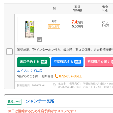
家賃
敷金
階
管理費
礼金
4階
7.4
なし
万円
7.4万
5,000円
即入居可
来店予約する
空室確認する
初期費用を聞く
無料
無料
エイブル くずは店
072-857-0611
電話でのご予約・お問合せ
枚方市
長尾元町
学研都市線<片町線>・JR
情報登録日
2026/08/04
3K/3DK/3LDK(+S)
バス・トイレ別
0.55ヶ
シャンテー長尾
賃貸コーポ
休日は混雑するため来店予約がオススメです！