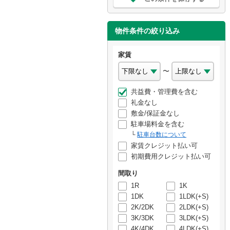
物件条件の絞り込み
家賃
〜
共益費・管理費を含む
礼金なし
敷金/保証金なし
駐車場料金を含む
駐車台数について
家賃クレジット払い可
初期費用クレジット払い可
間取り
1R
1K
1DK
1LDK(+S)
2K/2DK
2LDK(+S)
3K/3DK
3LDK(+S)
4K/4DK
4LDK(+S)