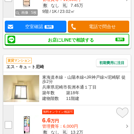
敷
なし
礼
7.45万
9階
1K
23.02㎡
画像 : 5枚
空室確認
電話で問合せ
無料
お店にLINEで相談する
無料
賃貸マンション
初期費用に注目
エス・キュ－ト尼崎
東海道本線・山陽本線<JR神戸線>/尼崎駅 徒
歩2分
兵庫県尼崎市長洲本通１丁目
築年数
築18年
建物階数
11階建
無料オンライン相談可
6.6
万円
管理費等：6,000円
敷
なし
礼
13.2万