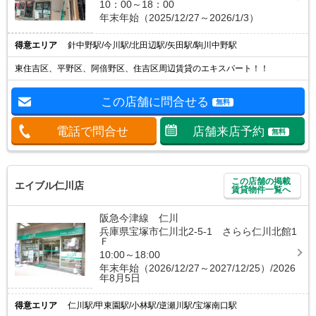
10：00～18：00
年末年始（2025/12/27～2026/1/3）
得意エリア
針中野駅/今川駅/北田辺駅/矢田駅/駒川中野駅
東住吉区、平野区、阿倍野区、住吉区周辺賃貸のエキスパート！！
この店舗に問合せる
無料
電話で問合せ
店舗来店予約
無料
この店舗の掲載
エイブル仁川店
賃貸物件一覧へ
阪急今津線 仁川
兵庫県宝塚市仁川北2-5-1 さらら仁川北館1
Ｆ
10:00～18:00
年末年始（2026/12/27～2027/12/25）/2026
年8月5日
得意エリア
仁川駅/甲東園駅/小林駅/逆瀬川駅/宝塚南口駅