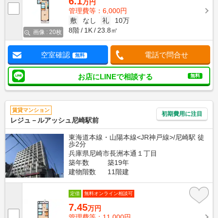
6.1
万円
管理費等：6,000円
敷
なし
礼
10万
8階
1K
23.8㎡
画像 : 20枚
空室確認
電話で問合せ
無料
お店にLINEで相談する
無料
賃貸マンション
初期費用に注目
レジュ－ルアッシュ尼崎駅前
東海道本線・山陽本線<JR神戸線>/尼崎駅 徒
歩2分
兵庫県尼崎市長洲本通１丁目
築年数
築19年
建物階数
11階建
定借
無料オンライン相談可
7.45
万円
管理費等：11,000円