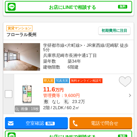
お店にLINEで相談する
無料
賃貸マンション
初期費用に注目
フローラル長州
学研都市線<片町線>・JR東西線/尼崎駅 徒歩
5分
兵庫県尼崎市長洲中通1丁目
築年数
築34年
建物階数
6階建
即入居
写真充実
無料オンライン相談可
11.6
万円
管理費等：9,600円
敷
なし
礼
23.2万
2階
2LDK
60.2㎡
画像 : 19枚
空室確認
電話で問合せ
無料
お店にLINEで相談する
無料