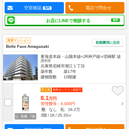
空室確認
電話で問合せ
無料
お店にLINEで相談する
無料
賃貸マンション
初期費用に注目
Belle Face Amagasaki
東海道本線・山陽本線<JR神戸線>/尼崎駅 徒
歩6分
兵庫県尼崎市潮江１丁目
築年数
築17年
建物階数
10階建
即入居
無料オンライン相談可
8.1
万円
管理費等：6,000円
敷
なし
礼
16.2万
3階
1K
25.33㎡
画像 : 7枚