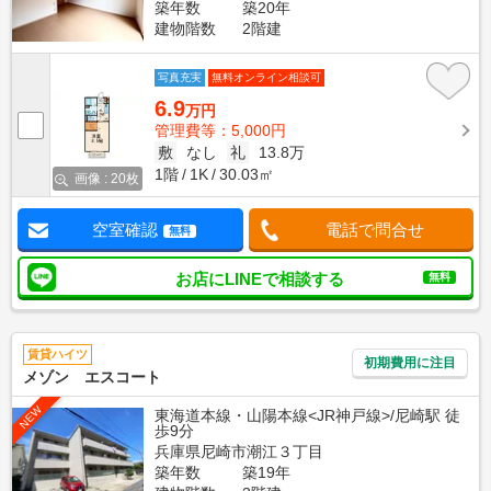
築年数
築20年
建物階数
2階建
写真充実
無料オンライン相談可
6.9
万円
管理費等：5,000円
敷
なし
礼
13.8万
1階
1K
30.03㎡
画像 : 20枚
空室確認
電話で問合せ
無料
お店にLINEで相談する
無料
賃貸ハイツ
初期費用に注目
メゾン エスコート
NEW
東海道本線・山陽本線<JR神戸線>/尼崎駅 徒
歩9分
兵庫県尼崎市潮江３丁目
築年数
築19年