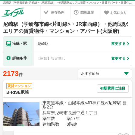
尼崎駅（学研都市線<片町線>・JR東西線）・他周辺駅エリアの賃貸マンション・賃貸アパート・賃貸住宅の不動産情報を検索！不動産賃貸の物件探しは、お部屋探しのエイブル
保存条件
閲覧履歴
お気に入り
尼崎駅（学研都市線<片町線>・JR東西線）・他周辺駅
エリアの賃貸物件・マンション・アパート(大阪府)
沿線・駅
-
尼崎駅
変更する
詳細条件
【家賃】設定無し
変更する
2173
件
賃貸マンション
初期費用に注目
B-RISE尼崎
東海道本線・山陽本線<JR神戸線>/尼崎駅 徒
歩2分
兵庫県尼崎市長洲中通１丁目
築年数
築17年
建物階数
8階建