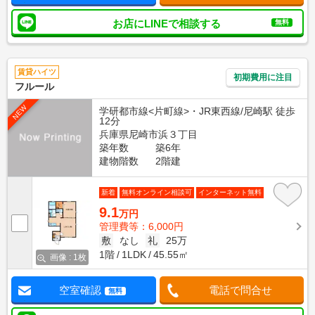
お店にLINEで相談する
無料
賃貸ハイツ
初期費用に注目
フルール
NEW
学研都市線<片町線>・JR東西線/尼崎駅 徒歩
12分
兵庫県尼崎市浜３丁目
築年数
築6年
建物階数
2階建
新着
無料オンライン相談可
インターネット無料
9.1
万円
管理費等：6,000円
敷
なし
礼
25万
1階
1LDK
45.55㎡
画像 : 1枚
空室確認
電話で問合せ
無料