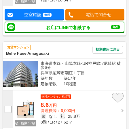
画像 : 7枚
空室確認
電話で問合せ
無料
お店にLINEで相談する
無料
賃貸マンション
初期費用に注目
Belle Face Amagasaki
東海道本線・山陽本線<JR神戸線>/尼崎駅 徒
歩6分
兵庫県尼崎市潮江１丁目
築年数
築17年
建物階数
10階建
無料オンライン相談可
8.6
万円
管理費等：6,000円
敷
なし
礼
25.8万
8階
1R
27.62㎡
画像 : 7枚