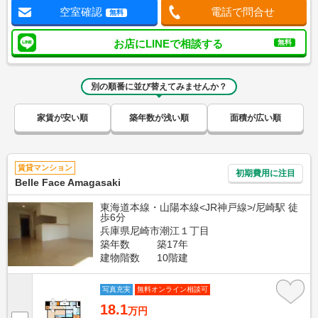
空室確認
電話で問合せ
無料
お店にLINEで相談する
無料
別の順番に並び替えてみませんか？
家賃が安い順
築年数が浅い順
面積が広い順
賃貸マンション
初期費用に注目
Belle Face Amagasaki
東海道本線・山陽本線<JR神戸線>/尼崎駅 徒
歩6分
兵庫県尼崎市潮江１丁目
築年数
築17年
建物階数
10階建
写真充実
無料オンライン相談可
18.1
万円