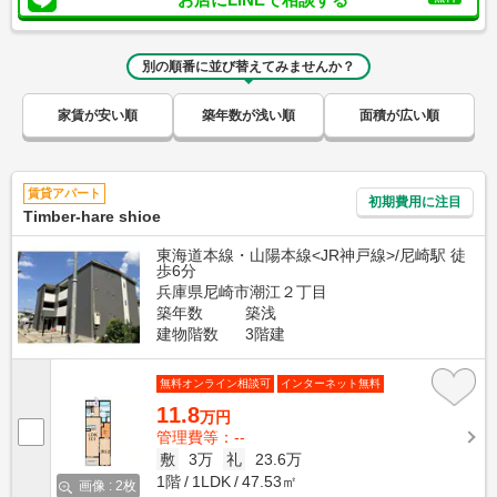
別の順番に並び替えてみませんか？
家賃が安い順
築年数が浅い順
面積が広い順
賃貸アパート
初期費用に注目
Timber-hare shioe
東海道本線・山陽本線<JR神戸線>/尼崎駅 徒
歩6分
兵庫県尼崎市潮江２丁目
築年数
築浅
建物階数
3階建
無料オンライン相談可
インターネット無料
11.8
万円
管理費等：--
敷
3万
礼
23.6万
1階
1LDK
47.53㎡
画像 : 2枚