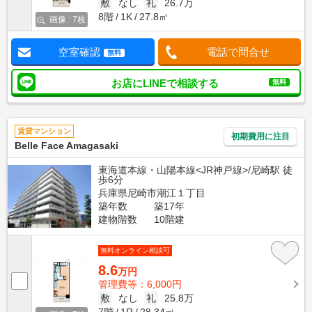
敷
なし
礼
26.7万
8階
1K
27.8㎡
画像 : 7枚
空室確認
電話で問合せ
無料
お店にLINEで相談する
無料
賃貸マンション
初期費用に注目
Belle Face Amagasaki
東海道本線・山陽本線<JR神戸線>/尼崎駅 徒
歩6分
兵庫県尼崎市潮江１丁目
築年数
築17年
建物階数
10階建
無料オンライン相談可
8.6
万円
管理費等：6,000円
敷
なし
礼
25.8万
7階
1R
28.34㎡