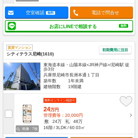
空室確認
電話で問合せ
無料
お店にLINEで相談する
無料
賃貸マンション
初期費用に注目
シティテラス尼崎(1610)
東海道本線・山陽本線<JR神戸線>/尼崎駅 徒
歩3分
兵庫県尼崎市長洲本通１丁目
築年数
1年未満
建物階数
19階建
無料オンライン相談可
24
万円
管理費等：20,000円
敷
24万
礼
48万
16階
3LDK
60.03㎡
画像 : 7枚