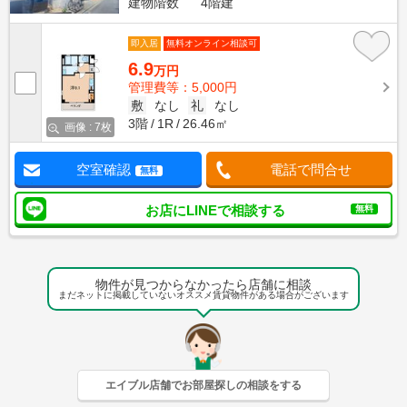
建物階数
4階建
即入居
無料オンライン相談可
6.9
万円
管理費等：5,000円
敷
なし
礼
なし
3階
1R
26.46㎡
画像 : 7枚
空室確認
電話で問合せ
無料
お店にLINEで相談する
無料
物件が見つからなかったら店舗に相談
まだネットに掲載していないオススメ賃貸物件がある場合がございます
エイブル店舗でお部屋探しの相談をする