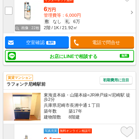
インターネット無料
6
万円
管理費等：6,000円
敷
なし
礼
6万
2階
1K
21.92㎡
画像 : 22枚
空室確認
電話で問合せ
無料
お店にLINEで相談する
無料
賃貸マンション
初期費用に注目
ラフォンテ尼崎駅前
東海道本線・山陽本線<JR神戸線>/尼崎駅 徒
歩2分
兵庫県尼崎市長洲中通１丁目
築年数
築17年
建物階数
8階建
写真充実
無料オンライン相談可