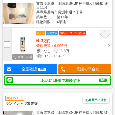
東海道本線・山陽本線<JR神戸線>/尼崎駅 徒
歩11分
兵庫県尼崎市長洲中通２丁目
築年数
築17年
建物階数
4階建
即入居
写真充実
無料オンライン相談可
6.3
万円
管理費等：9,000円
敷
なし
礼
6.3万
1階
1K
27.94㎡
画像 : 22枚
空室確認
電話で問合せ
無料
お店にLINEで相談する
無料
賃貸アパート
初期費用に注目
ランドレ－ヴ常光寺
東海道本線・山陽本線<JR神戸線>/尼崎駅 徒