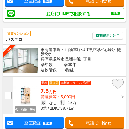
空室確認
電話で問合せ
無料
お店にLINEで相談する
無料
賃貸マンション
初期費用に注目
パステロ
NEW
東海道本線・山陽本線<JR神戸線>/尼崎駅 徒
歩6分
兵庫県尼崎市長洲中通1丁目
築年数
築30年
建物階数
3階建
新着
即入居
無料オンライン相談可
7.5
万円
管理費等：5,000円
敷
なし
礼
15万
3階
2DK
38.71㎡
画像 : 6枚
空室確認
電話で問合せ
無料