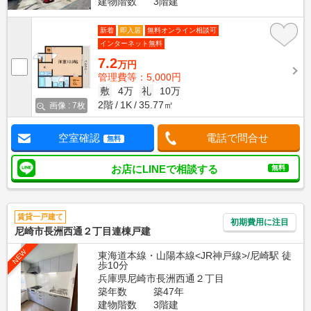
建物階数
3階建
新着
即入居
無料オンライン相談可
インターネット無料
7.2
万円
管理費等：5,000円
敷
4万
礼
10万
2階
1K
35.77㎡
画像 : 7枚
空室確認
電話で問合せ
無料
お店にLINEで相談する
無料
賃貸一戸建て
初期費用に注目
尼崎市長洲西通２丁目連棟戸建
NEW
東海道本線・山陽本線<JR神戸線>/尼崎駅 徒
歩10分
兵庫県尼崎市長洲西通２丁目
築年数
築47年
建物階数
3階建