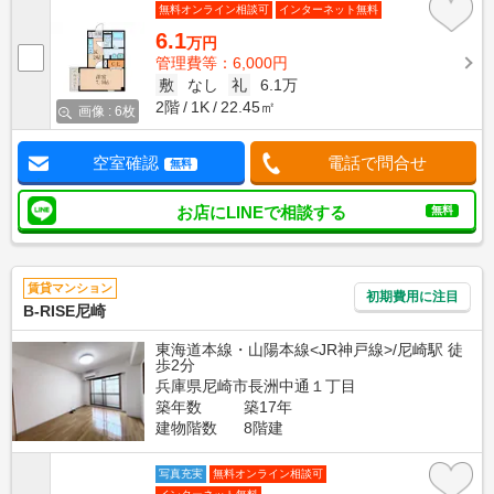
無料オンライン相談可
インターネット無料
6.1
万円
管理費等：6,000円
敷
なし
礼
6.1万
2階
1K
22.45㎡
画像 : 6枚
空室確認
電話で問合せ
無料
お店にLINEで相談する
無料
賃貸マンション
初期費用に注目
B-RISE尼崎
東海道本線・山陽本線<JR神戸線>/尼崎駅 徒
歩2分
兵庫県尼崎市長洲中通１丁目
築年数
築17年
建物階数
8階建
写真充実
無料オンライン相談可