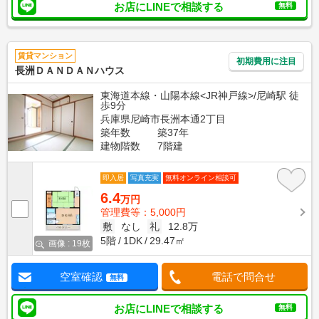
お店にLINEで相談する
無料
賃貸マンション
初期費用に注目
長洲ＤＡＮＤＡＮハウス
東海道本線・山陽本線<JR神戸線>/尼崎駅 徒
歩9分
兵庫県尼崎市長洲本通2丁目
築年数
築37年
建物階数
7階建
即入居
写真充実
無料オンライン相談可
6.4
万円
管理費等：5,000円
敷
なし
礼
12.8万
5階
1DK
29.47㎡
画像 : 19枚
空室確認
電話で問合せ
無料
お店にLINEで相談する
無料