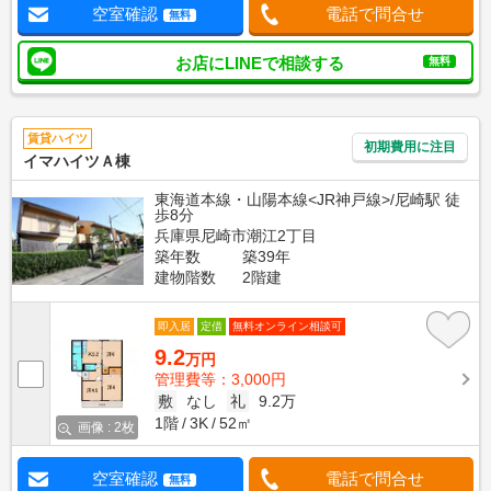
空室確認
電話で問合せ
無料
お店にLINEで相談する
無料
賃貸ハイツ
初期費用に注目
イマハイツＡ棟
東海道本線・山陽本線<JR神戸線>/尼崎駅 徒
歩8分
兵庫県尼崎市潮江2丁目
築年数
築39年
建物階数
2階建
即入居
定借
無料オンライン相談可
9.2
万円
管理費等：3,000円
敷
なし
礼
9.2万
1階
3K
52㎡
画像 : 2枚
空室確認
電話で問合せ
無料