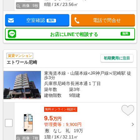
8階
1K
23.56㎡
画像 : 9枚
空室確認
電話で問合せ
無料
お店にLINEで相談する
無料
賃貸マンション
初期費用に注目
エトワール尼崎
東海道本線・山陽本線<JR神戸線>/尼崎駅 徒
歩3分
兵庫県尼崎市長洲本通１丁目
築年数
築3年
建物階数
9階建
無料オンライン相談可
9.5
万円
管理費等：9,900円
敷
なし
礼
19万
1階
1K
32.11㎡
画像 : 7枚