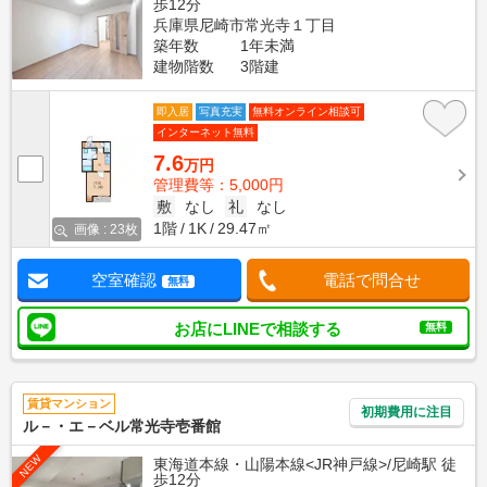
歩12分
兵庫県尼崎市常光寺１丁目
築年数
1年未満
建物階数
3階建
即入居
写真充実
無料オンライン相談可
インターネット無料
7.6
万円
管理費等：5,000円
敷
なし
礼
なし
1階
1K
29.47㎡
画像 : 23枚
空室確認
電話で問合せ
無料
お店にLINEで相談する
無料
賃貸マンション
初期費用に注目
ル－・エ－ベル常光寺壱番館
NEW
東海道本線・山陽本線<JR神戸線>/尼崎駅 徒
歩12分