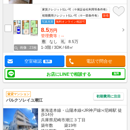
家賃クレジット払い可（※保証会社利用等条件有）
初期費用クレジット払い可（※一部条件有）
新着
写真充実
無料オンライン相談可
8.5
万円
管理費等：--
敷
なし
礼
8.5万
1-3階
3DK
68㎡
画像 : 23枚
空室確認
電話で問合せ
無料
お店にLINEで相談する
無料
賃貸マンション
初期費用に注目
パルクソレイユ潮江
東海道本線・山陽本線<JR神戸線>/尼崎駅 徒
歩14分
兵庫県尼崎市潮江３丁目
築年数
築19年