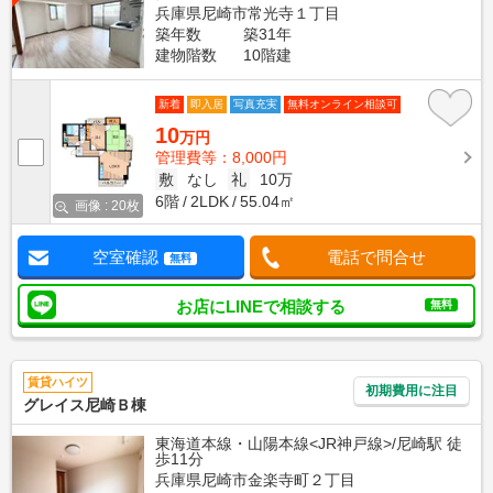
兵庫県尼崎市常光寺１丁目
築年数
築31年
建物階数
10階建
新着
即入居
写真充実
無料オンライン相談可
10
万円
管理費等：8,000円
敷
なし
礼
10万
6階
2LDK
55.04㎡
画像 : 20枚
空室確認
電話で問合せ
無料
お店にLINEで相談する
無料
賃貸ハイツ
初期費用に注目
グレイス尼崎Ｂ棟
東海道本線・山陽本線<JR神戸線>/尼崎駅 徒
歩11分
兵庫県尼崎市金楽寺町２丁目