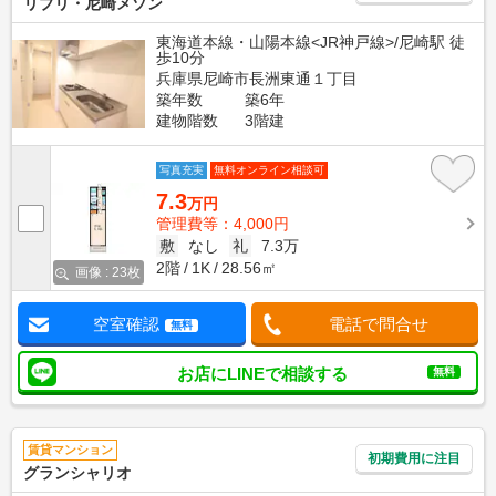
リブリ・尼崎メゾン
東海道本線・山陽本線<JR神戸線>/尼崎駅 徒
歩10分
兵庫県尼崎市長洲東通１丁目
築年数
築6年
建物階数
3階建
写真充実
無料オンライン相談可
7.3
万円
管理費等：4,000円
敷
なし
礼
7.3万
2階
1K
28.56㎡
画像 : 23枚
空室確認
電話で問合せ
無料
お店にLINEで相談する
無料
賃貸マンション
初期費用に注目
グランシャリオ