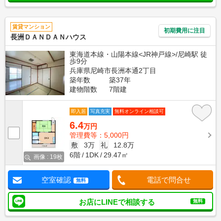
賃貸マンション
初期費用に注目
長洲ＤＡＮＤＡＮハウス
東海道本線・山陽本線<JR神戸線>/尼崎駅 徒
歩9分
兵庫県尼崎市長洲本通2丁目
築年数
築37年
建物階数
7階建
即入居
写真充実
無料オンライン相談可
6.4
万円
管理費等：5,000円
敷
3万
礼
12.8万
6階
1DK
29.47㎡
画像 : 19枚
空室確認
電話で問合せ
無料
お店にLINEで相談する
無料