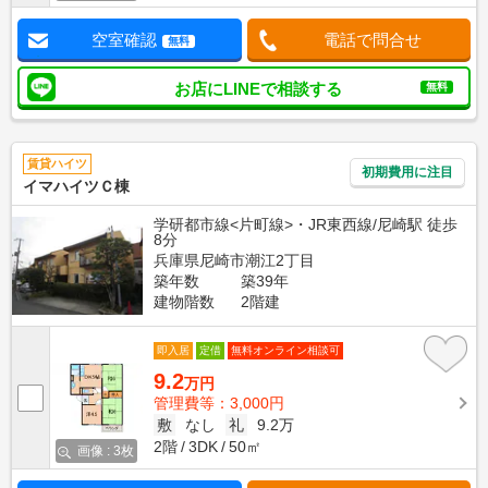
空室確認
電話で問合せ
無料
お店にLINEで相談する
無料
賃貸ハイツ
初期費用に注目
イマハイツＣ棟
学研都市線<片町線>・JR東西線/尼崎駅 徒歩
8分
兵庫県尼崎市潮江2丁目
築年数
築39年
建物階数
2階建
即入居
定借
無料オンライン相談可
9.2
万円
管理費等：3,000円
敷
なし
礼
9.2万
2階
3DK
50㎡
画像 : 3枚