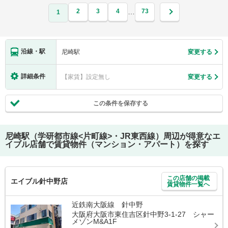
2
3
4
73
…
1
沿線・駅
尼崎駅
変更する
詳細条件
【家賃】設定無し
変更する
この条件を保存する
尼崎駅（学研都市線<片町線>・JR東西線）
周辺が得意なエ
イブル店舗で賃貸物件（マンション・アパート）を探す
この店舗の掲載
エイブル針中野店
賃貸物件一覧へ
近鉄南大阪線 針中野
大阪府大阪市東住吉区針中野3-1-27 シャー
メゾンM&A1F