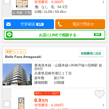
管理費等：8,000円
敷
なし
礼
54.3万
10階
1LDK
59.46㎡
画像 : 17枚
空室確認
電話で問合せ
無料
お店にLINEで相談する
無料
賃貸マンション
初期費用に注目
Belle Face Amagasaki
東海道本線・山陽本線<JR神戸線>/尼崎駅 徒
歩6分
兵庫県尼崎市潮江１丁目
築年数
築17年
建物階数
10階建
無料オンライン相談可
8.9
万円
管理費等：6,000円