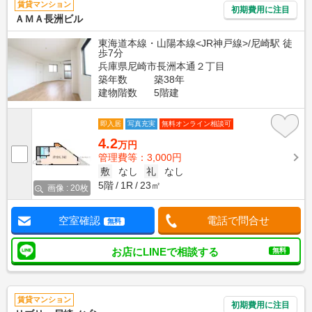
賃貸マンション
初期費用に注目
ＡＭＡ長洲ビル
東海道本線・山陽本線<JR神戸線>/尼崎駅 徒
歩7分
兵庫県尼崎市長洲本通２丁目
築年数
築38年
建物階数
5階建
即入居
写真充実
無料オンライン相談可
4.2
万円
管理費等：3,000円
敷
なし
礼
なし
5階
1R
23㎡
画像 : 20枚
空室確認
電話で問合せ
無料
お店にLINEで相談する
無料
賃貸マンション
初期費用に注目