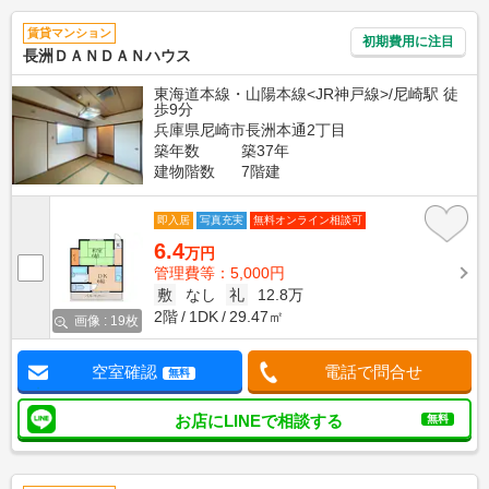
賃貸マンション
初期費用に注目
長洲ＤＡＮＤＡＮハウス
東海道本線・山陽本線<JR神戸線>/尼崎駅 徒
歩9分
兵庫県尼崎市長洲本通2丁目
築年数
築37年
建物階数
7階建
即入居
写真充実
無料オンライン相談可
6.4
万円
管理費等：5,000円
敷
なし
礼
12.8万
2階
1DK
29.47㎡
画像 : 19枚
空室確認
電話で問合せ
無料
お店にLINEで相談する
無料