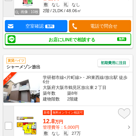
敷
なし
礼
なし
2階
2LDK
48.06㎡
画像 : 10枚
空室確認
電話で問合せ
無料
お店にLINEで相談する
無料
賃貸ハイツ
初期費用に注目
シャーメゾン放出
NEW
学研都市線<片町線>・JR東西線/放出駅 徒歩
6分
大阪府大阪市鶴見区放出東２丁目
築年数
築8年
建物階数
2階建
新着
無料オンライン相談可
12.8
万円
管理費等：5,000円
敷
なし
礼
27万