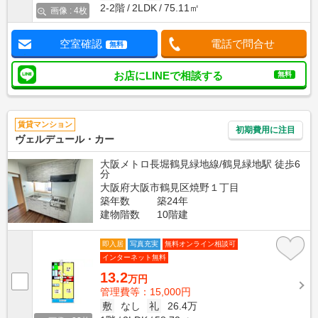
2-2階
2LDK
75.11㎡
画像 : 4枚
空室確認
電話で問合せ
無料
お店にLINEで相談する
無料
賃貸マンション
初期費用に注目
ヴェルデュール・カー
大阪メトロ長堀鶴見緑地線/鶴見緑地駅 徒歩6
分
大阪府大阪市鶴見区焼野１丁目
築年数
築24年
建物階数
10階建
即入居
写真充実
無料オンライン相談可
インターネット無料
13.2
万円
管理費等：15,000円
敷
なし
礼
26.4万