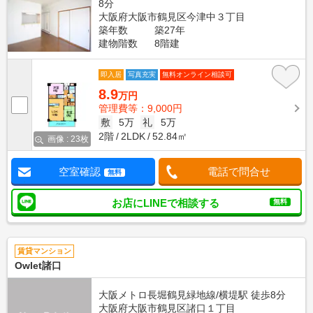
8分
大阪府大阪市鶴見区今津中３丁目
築年数
築27年
建物階数
8階建
即入居
写真充実
無料オンライン相談可
8.9
万円
管理費等：9,000円
敷
5万
礼
5万
2階
2LDK
52.84㎡
画像 : 23枚
空室確認
電話で問合せ
無料
お店にLINEで相談する
無料
賃貸マンション
Owlet諸口
大阪メトロ長堀鶴見緑地線/横堤駅 徒歩8分
大阪府大阪市鶴見区諸口１丁目