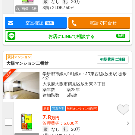
敷
なし
礼
20万
3階
2LDK
50㎡
画像 : 4枚
空室確認
電話で問合せ
無料
お店にLINEで相談する
無料
賃貸マンション
初期費用に注目
大橋マンション二番館
NEW
学研都市線<片町線>・JR東西線/放出駅 徒歩
4分
大阪府大阪市鶴見区放出東３丁目
築年数
築28年
建物階数
5階建
新着
写真充実
無料オンライン相談可
7.8
万円
管理費等：5,000円
敷
なし
礼
20万