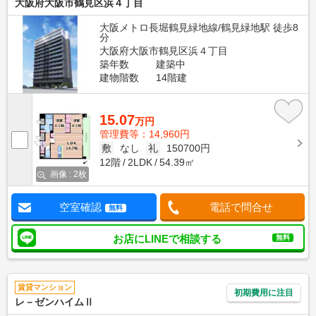
大阪府大阪市鶴見区浜４丁目
大阪メトロ長堀鶴見緑地線/鶴見緑地駅 徒歩8
分
大阪府大阪市鶴見区浜４丁目
築年数
建築中
建物階数
14階建
15.07
万円
管理費等：14,960円
敷
なし
礼
150700円
12階
2LDK
54.39㎡
画像 : 2枚
空室確認
電話で問合せ
無料
お店にLINEで相談する
無料
賃貸マンション
初期費用に注目
レ－ゼンハイムⅡ