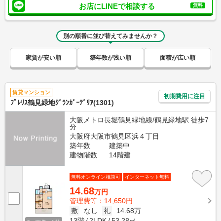
お店にLINEで相談する
無料
別の順番に並び替えてみませんか？
家賃が安い順
築年数が浅い順
面積が広い順
賃貸マンション
初期費用に注目
ﾌﾟﾚﾘｽ鶴見緑地ｸﾞﾗﾝｶﾞｰﾃﾞﾘｱ(1301)
大阪メトロ長堀鶴見緑地線/鶴見緑地駅 徒歩7
分
大阪府大阪市鶴見区浜４丁目
築年数
建築中
建物階数
14階建
無料オンライン相談可
インターネット無料
14.68
万円
管理費等：14,650円
敷
なし
礼
14.68万
13階
2LDK
53.28㎡