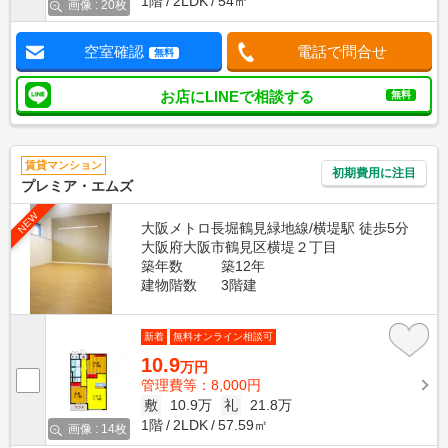
1階
2LDK
54㎡
画像 : 20枚
空室確認
電話で問合せ
無料
お店にLINEで相談する
無料
賃貸マンション
初期費用に注目
プレミア・エムズ
NEW
大阪メトロ長堀鶴見緑地線/横堤駅 徒歩5分
大阪府大阪市鶴見区横堤２丁目
築年数
築12年
建物階数
3階建
新着
無料オンライン相談可
10.9
万円
管理費等：8,000円
敷
10.9万
礼
21.8万
1階
2LDK
57.59㎡
画像 : 14枚