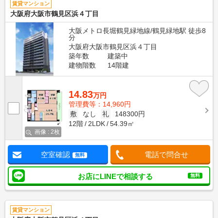
賃貸マンション
大阪府大阪市鶴見区浜４丁目
大阪メトロ長堀鶴見緑地線/鶴見緑地駅 徒歩8
分
大阪府大阪市鶴見区浜４丁目
築年数
建築中
建物階数
14階建
14.83
万円
管理費等：14,960円
敷
なし
礼
148300円
12階
2LDK
54.39㎡
画像 : 2枚
空室確認
電話で問合せ
無料
お店にLINEで相談する
無料
賃貸マンション