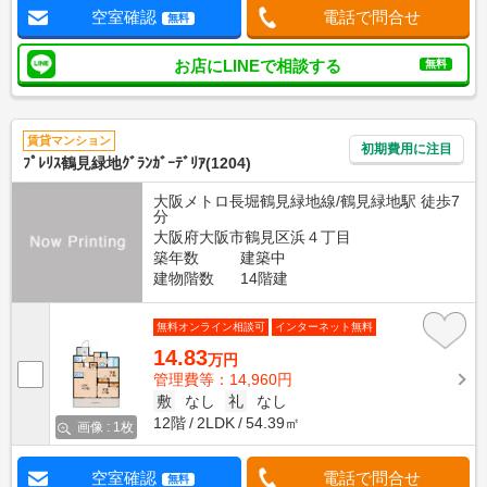
空室確認
電話で問合せ
無料
お店にLINEで相談する
無料
賃貸マンション
初期費用に注目
ﾌﾟﾚﾘｽ鶴見緑地ｸﾞﾗﾝｶﾞｰﾃﾞﾘｱ(1204)
大阪メトロ長堀鶴見緑地線/鶴見緑地駅 徒歩7
分
大阪府大阪市鶴見区浜４丁目
築年数
建築中
建物階数
14階建
無料オンライン相談可
インターネット無料
14.83
万円
管理費等：14,960円
敷
なし
礼
なし
12階
2LDK
54.39㎡
画像 : 1枚
空室確認
電話で問合せ
無料