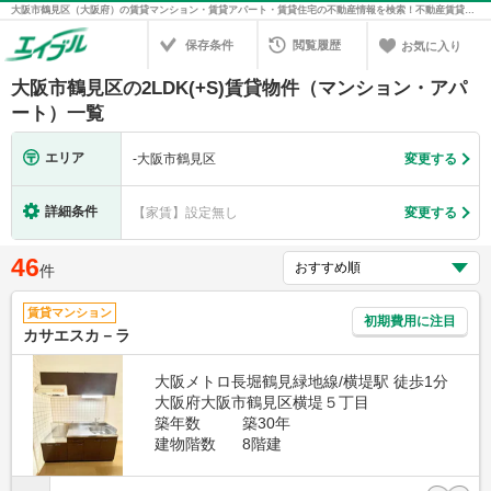
大阪市鶴見区（大阪府）の賃貸マンション・賃貸アパート・賃貸住宅の不動産情報を検索！不動産賃貸の物件探しは、お部屋探しのエイブル
保存条件
閲覧履歴
お気に入り
大阪市鶴見区の2LDK(+S)賃貸物件（マンション・アパ
ート）一覧
エリア
-
大阪市鶴見区
変更する
詳細条件
【家賃】設定無し
変更する
46
件
賃貸マンション
初期費用に注目
カサエスカ－ラ
大阪メトロ長堀鶴見緑地線/横堤駅 徒歩1分
大阪府大阪市鶴見区横堤５丁目
築年数
築30年
建物階数
8階建