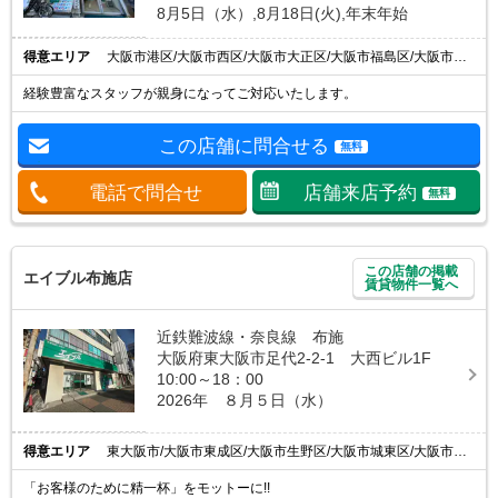
8月5日（水）,8月18日(火),年末年始
得意エリア
大阪市港区/大阪市西区/大阪市大正区/大阪市福島区/大阪市此花区
経験豊富なスタッフが親身になってご対応いたします。
この店舗に問合せる
無料
電話で問合せ
店舗来店予約
無料
この店舗の掲載
エイブル布施店
賃貸物件一覧へ
近鉄難波線・奈良線 布施
大阪府東大阪市足代2-2-1 大西ビル1F
10:00～18：00
2026年 ８月５日（水）
得意エリア
東大阪市/大阪市東成区/大阪市生野区/大阪市城東区/大阪市平野区
「お客様のために精一杯」をモットーに!!