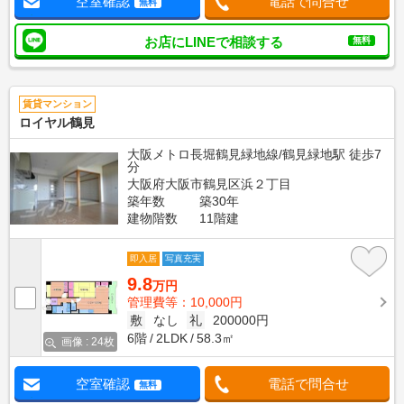
空室確認
電話で問合せ
無料
お店にLINEで相談する
無料
賃貸マンション
ロイヤル鶴見
大阪メトロ長堀鶴見緑地線/鶴見緑地駅 徒歩7
分
大阪府大阪市鶴見区浜２丁目
築年数
築30年
建物階数
11階建
即入居
写真充実
9.8
万円
管理費等：10,000円
敷
なし
礼
200000円
6階
2LDK
58.3㎡
画像 : 24枚
空室確認
電話で問合せ
無料