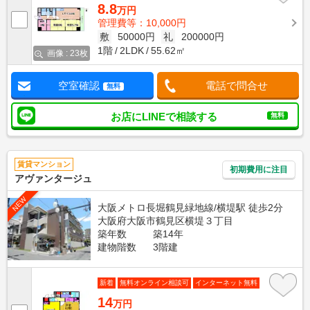
8.8
万円
管理費等：10,000円
敷
50000円
礼
200000円
1階
2LDK
55.62㎡
画像 : 23枚
空室確認
電話で問合せ
無料
お店にLINEで相談する
無料
賃貸マンション
初期費用に注目
アヴァンタージュ
NEW
大阪メトロ長堀鶴見緑地線/横堤駅 徒歩2分
大阪府大阪市鶴見区横堤３丁目
築年数
築14年
建物階数
3階建
新着
無料オンライン相談可
インターネット無料
14
万円