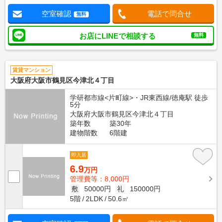
空室確認
電話で問合せ
無料
お店にLINEで相談する
無料
賃貸マンション
大阪府大阪市鶴見区今津北４丁目
学研都市線<片町線>・JR東西線/徳庵駅 徒歩
5分
大阪府大阪市鶴見区今津北４丁目
築年数
築30年
建物階数
6階建
即入居
6.9
万円
管理費等：8,000円
敷
50000円
礼
150000円
5階
2LDK
50.6㎡