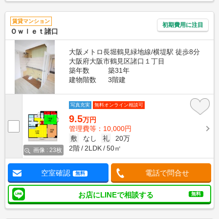
賃貸マンション
初期費用に注目
Ｏｗｌｅｔ諸口
大阪メトロ長堀鶴見緑地線/横堤駅 徒歩8分
大阪府大阪市鶴見区諸口１丁目
築年数
築31年
建物階数
3階建
写真充実
無料オンライン相談可
9.5
万円
管理費等：10,000円
敷
なし
礼
20万
2階
2LDK
50㎡
画像 : 23枚
空室確認
電話で問合せ
無料
お店にLINEで相談する
無料