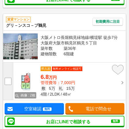
賃貸マンション
初期費用に注目
グリ－ンスコ－プ鶴見
大阪メトロ長堀鶴見緑地線/横堤駅 徒歩7分
大阪府大阪市鶴見区鶴見５丁目
築年数
築36年
建物階数
6階建
即入居
無料オンライン相談可
6.8
万円
管理費等：7,000円
敷
5万
礼
15万
4階
2LDK
48㎡
画像 : 2枚
空室確認
電話で問合せ
無料
お店にLINEで相談する
無料