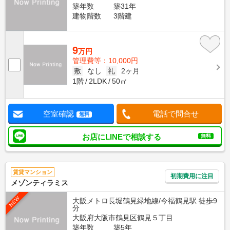
築年数
築31年
建物階数
3階建
9
万円
管理費等：10,000円
敷
なし
礼
2ヶ月
1階
2LDK
50㎡
空室確認
電話で問合せ
無料
お店にLINEで相談する
無料
賃貸マンション
初期費用に注目
メゾンティラミス
NEW
大阪メトロ長堀鶴見緑地線/今福鶴見駅 徒歩9
分
大阪府大阪市鶴見区鶴見５丁目
築年数
築5年