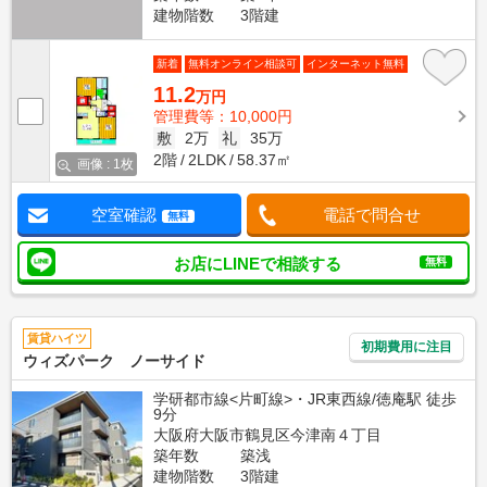
建物階数
3階建
新着
無料オンライン相談可
インターネット無料
11.2
万円
管理費等：10,000円
敷
2万
礼
35万
2階
2LDK
58.37㎡
画像 : 1枚
空室確認
電話で問合せ
無料
お店にLINEで相談する
無料
賃貸ハイツ
初期費用に注目
ウィズパーク ノーサイド
学研都市線<片町線>・JR東西線/徳庵駅 徒歩
9分
大阪府大阪市鶴見区今津南４丁目
築年数
築浅
建物階数
3階建