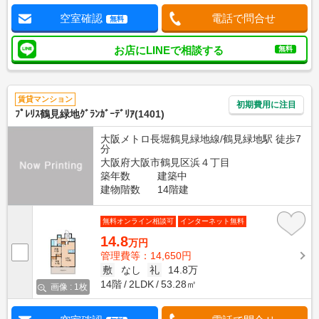
空室確認
電話で問合せ
無料
お店にLINEで相談する
無料
賃貸マンション
初期費用に注目
ﾌﾟﾚﾘｽ鶴見緑地ｸﾞﾗﾝｶﾞｰﾃﾞﾘｱ(1401)
大阪メトロ長堀鶴見緑地線/鶴見緑地駅 徒歩7
分
大阪府大阪市鶴見区浜４丁目
築年数
建築中
建物階数
14階建
無料オンライン相談可
インターネット無料
14.8
万円
管理費等：14,650円
敷
なし
礼
14.8万
14階
2LDK
53.28㎡
画像 : 1枚