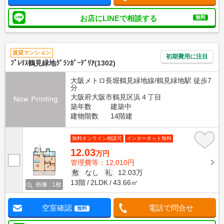
お店にLINEで相談する
無料
賃貸マンション
初期費用に注目
ﾌﾟﾚﾘｽ鶴見緑地ｸﾞﾗﾝｶﾞｰﾃﾞﾘｱ(1302)
大阪メトロ長堀鶴見緑地線/鶴見緑地駅 徒歩7
分
大阪府大阪市鶴見区浜４丁目
築年数
建築中
建物階数
14階建
無料オンライン相談可
インターネット無料
12.03
万円
管理費等：12,010円
敷
なし
礼
12.03万
13階
2LDK
43.66㎡
画像 : 1枚
空室確認
電話で問合せ
無料