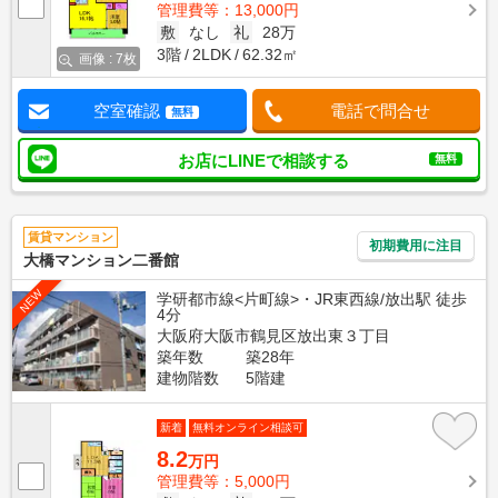
管理費等：13,000円
敷
なし
礼
28万
3階
2LDK
62.32㎡
画像 : 7枚
空室確認
電話で問合せ
無料
お店にLINEで相談する
無料
賃貸マンション
初期費用に注目
大橋マンション二番館
NEW
学研都市線<片町線>・JR東西線/放出駅 徒歩
4分
大阪府大阪市鶴見区放出東３丁目
築年数
築28年
建物階数
5階建
新着
無料オンライン相談可
8.2
万円
管理費等：5,000円