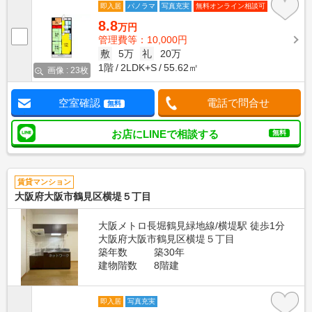
即入居
パノラマ
写真充実
無料オンライン相談可
8.8
万円
管理費等：10,000円
敷
5万
礼
20万
1階
2LDK+S
55.62㎡
画像 : 23枚
空室確認
電話で問合せ
無料
お店にLINEで相談する
無料
賃貸マンション
大阪府大阪市鶴見区横堤５丁目
大阪メトロ長堀鶴見緑地線/横堤駅 徒歩1分
大阪府大阪市鶴見区横堤５丁目
築年数
築30年
建物階数
8階建
即入居
写真充実