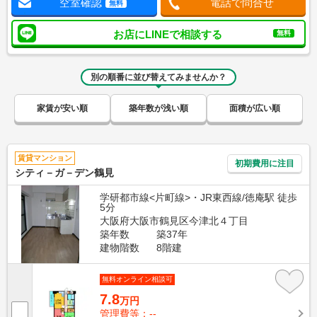
空室確認
電話で問合せ
無料
お店にLINEで相談する
無料
別の順番に並び替えてみませんか？
家賃が安い順
築年数が浅い順
面積が広い順
賃貸マンション
初期費用に注目
シティ－ガ－デン鶴見
学研都市線<片町線>・JR東西線/徳庵駅 徒歩
5分
大阪府大阪市鶴見区今津北４丁目
築年数
築37年
建物階数
8階建
無料オンライン相談可
7.8
万円
管理費等：--