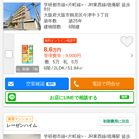
学研都市線<片町線>・JR東西線/徳庵駅 徒歩
8分
大阪府大阪市鶴見区今津中３丁目
築年数
築25年
建物階数
6階建
無料オンライン相談可
8.6
万円
管理費等：9,000円
敷
5万
礼
5万
6階
2LDK
51.84㎡
画像 : 7枚
空室確認
電話で問合せ
無料
お店にLINEで相談する
無料
賃貸マンション
初期費用に注目
レーゼンハイム
学研都市線<片町線>・JR東西線/徳庵駅 徒歩