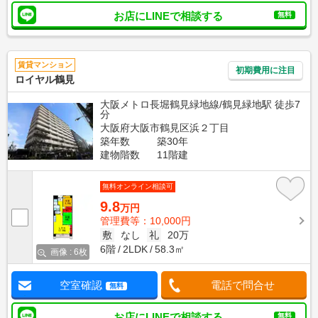
お店にLINEで相談する
無料
賃貸マンション
初期費用に注目
ロイヤル鶴見
大阪メトロ長堀鶴見緑地線/鶴見緑地駅 徒歩7
分
大阪府大阪市鶴見区浜２丁目
築年数
築30年
建物階数
11階建
無料オンライン相談可
9.8
万円
管理費等：10,000円
敷
なし
礼
20万
6階
2LDK
58.3㎡
画像 : 6枚
空室確認
電話で問合せ
無料
お店にLINEで相談する
無料