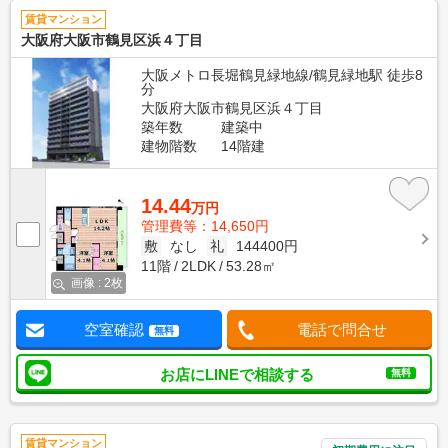
賃貸マンション
大阪府大阪市鶴見区浜４丁目
大阪メトロ長堀鶴見緑地線/鶴見緑地駅 徒歩8
分
大阪府大阪市鶴見区浜４丁目
築年数
建築中
建物階数
14階建
14.44
万円
管理費等：14,650円
敷
なし
礼
144400円
11階
2LDK
53.28㎡
画像 : 2枚
空室確認
電話で問合せ
無料
お店にLINEで相談する
無料
賃貸マンション