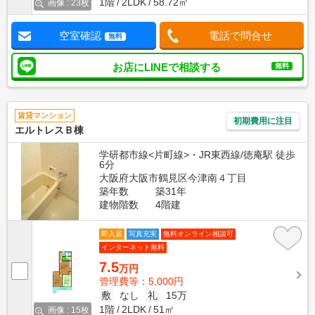
1階
2LDK
58.72㎡
画像 : 23枚
空室確認
電話で問合せ
無料
お店にLINEで相談する
無料
賃貸マンション
初期費用に注目
エルトレスＢ棟
学研都市線<片町線>・JR東西線/徳庵駅 徒歩
6分
大阪府大阪市鶴見区今津南４丁目
築年数
築31年
建物階数
4階建
即入居
写真充実
無料オンライン相談可
インターネット無料
7.5
万円
管理費等：5,000円
敷
なし
礼
15万
1階
2LDK
51㎡
画像 : 15枚