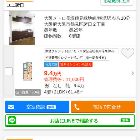
初期費用に注目
ユニ諸口
大阪メトロ長堀鶴見緑地線/横堤駅 徒歩10分
大阪府大阪市鶴見区諸口２丁目
築年数
築29年
建物階数
6階建
家賃クレジット払い可（※保証会社利用等条件有）
初期費用クレジット払い可（※一部条件有）
写真充実
無料オンライン相談可
9.4
万円
管理費等：11,000円
敷
なし
礼
9.4万
4階
2LDK
61.48㎡
画像 : 23枚
空室確認
電話で問合せ
無料
お店にLINEで相談する
無料