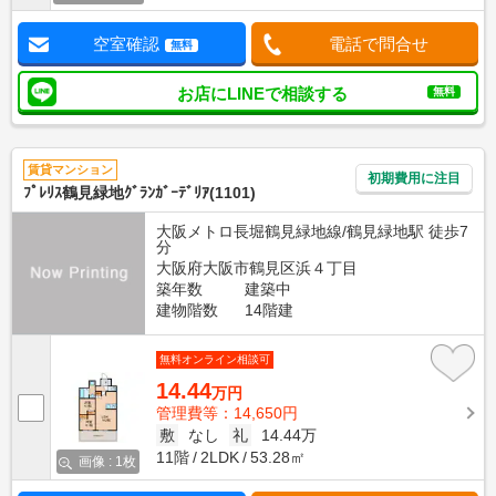
空室確認
電話で問合せ
無料
お店にLINEで相談する
無料
賃貸マンション
初期費用に注目
ﾌﾟﾚﾘｽ鶴見緑地ｸﾞﾗﾝｶﾞｰﾃﾞﾘｱ(1101)
大阪メトロ長堀鶴見緑地線/鶴見緑地駅 徒歩7
分
大阪府大阪市鶴見区浜４丁目
築年数
建築中
建物階数
14階建
無料オンライン相談可
14.44
万円
管理費等：14,650円
敷
なし
礼
14.44万
11階
2LDK
53.28㎡
画像 : 1枚