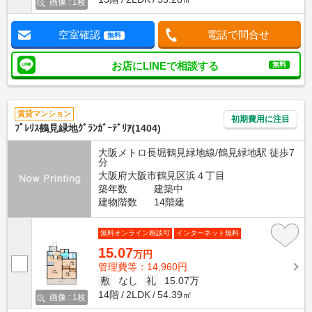
画像 : 1枚
空室確認
電話で問合せ
無料
お店にLINEで相談する
無料
賃貸マンション
初期費用に注目
ﾌﾟﾚﾘｽ鶴見緑地ｸﾞﾗﾝｶﾞｰﾃﾞﾘｱ(1404)
大阪メトロ長堀鶴見緑地線/鶴見緑地駅 徒歩7
分
大阪府大阪市鶴見区浜４丁目
築年数
建築中
建物階数
14階建
無料オンライン相談可
インターネット無料
15.07
万円
管理費等：14,960円
敷
なし
礼
15.07万
14階
2LDK
54.39㎡
画像 : 1枚