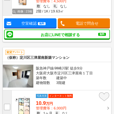
管理費等：4,500円
敷
なし
礼
なし
2階
1K
19.63㎡
画像 : 23枚
空室確認
電話で問合せ
無料
お店にLINEで相談する
無料
賃貸アパート
（仮称）淀川区三津屋南新築マンション
阪急神戸線/神崎川駅 徒歩9分
大阪府大阪市淀川区三津屋南１丁目
築年数
建築中
建物階数
3階建
写真充実
インターネット無料
10.9
万円
管理費等：6,000円
敷
1ヶ月
礼
なし