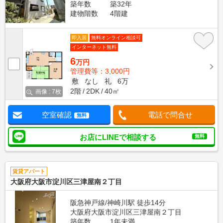
築年数
築32年
建物階数
4階建
即入居
無料オンライン相談可
インターネット無料
6
万円
管理費等：3,000円
敷
なし
礼
6万
2階
2DK
40㎡
画像 : 7枚
空室確認
電話で問合せ
無料
お店にLINEで相談する
無料
賃貸アパート
大阪府大阪市淀川区三津屋南２丁目
阪急神戸線/神崎川駅 徒歩14分
大阪府大阪市淀川区三津屋南２丁目
築年数
1年未満