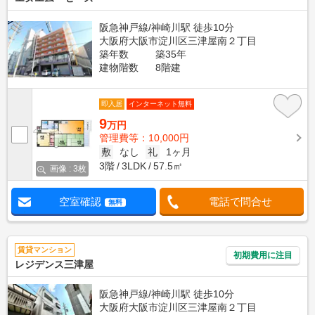
阪急神戸線/神崎川駅 徒歩10分
大阪府大阪市淀川区三津屋南２丁目
築年数
築35年
建物階数
8階建
即入居
インターネット無料
9
万円
管理費等：10,000円
敷
なし
礼
1ヶ月
3階
3LDK
57.5㎡
画像 : 3枚
空室確認
電話で問合せ
無料
賃貸マンション
初期費用に注目
レジデンス三津屋
阪急神戸線/神崎川駅 徒歩10分
大阪府大阪市淀川区三津屋南２丁目