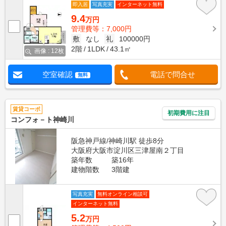
即入居
写真充実
インターネット無料
9.4
万円
管理費等：7,000円
敷
なし
礼
100000円
2階
1LDK
43.1㎡
画像 : 12枚
空室確認
電話で問合せ
無料
賃貸コーポ
初期費用に注目
コンフォ－ト神崎川
阪急神戸線/神崎川駅 徒歩8分
大阪府大阪市淀川区三津屋南２丁目
築年数
築16年
建物階数
3階建
写真充実
無料オンライン相談可
インターネット無料
5.2
万円