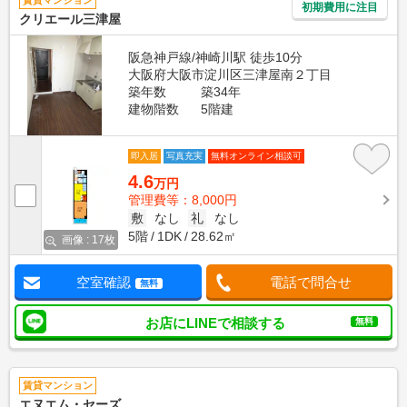
賃貸マンション
初期費用に注目
クリエール三津屋
阪急神戸線/神崎川駅 徒歩10分
大阪府大阪市淀川区三津屋南２丁目
築年数
築34年
建物階数
5階建
即入居
写真充実
無料オンライン相談可
4.6
万円
管理費等：8,000円
敷
なし
礼
なし
5階
1DK
28.62㎡
画像 : 17枚
空室確認
電話で問合せ
無料
お店にLINEで相談する
無料
賃貸マンション
エヌエム・セーズ