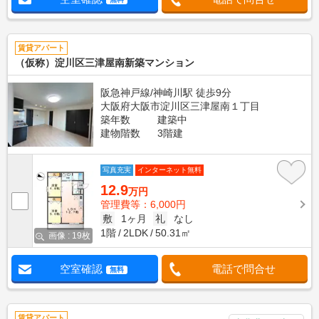
賃貸アパート
（仮称）淀川区三津屋南新築マンション
阪急神戸線/神崎川駅 徒歩9分
大阪府大阪市淀川区三津屋南１丁目
築年数
建築中
建物階数
3階建
写真充実
インターネット無料
12.9
万円
管理費等：6,000円
敷
1ヶ月
礼
なし
1階
2LDK
50.31㎡
画像 : 19枚
空室確認
電話で問合せ
無料
賃貸アパート