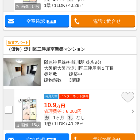
1階
1LDK
40.28㎡
画像 : 14枚
空室確認
電話で問合せ
無料
賃貸アパート
（仮称）淀川区三津屋南新築マンション
阪急神戸線/神崎川駅 徒歩9分
大阪府大阪市淀川区三津屋南１丁目
築年数
建築中
建物階数
3階建
写真充実
インターネット無料
10.9
万円
管理費等：6,000円
敷
1ヶ月
礼
なし
1階
1LDK
40.28㎡
画像 : 15枚
空室確認
電話で問合せ
無料