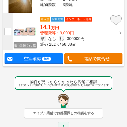
建物階数
3階建
即入居
写真充実
インターネット無料
14.1
万円
管理費等：9,000円
敷
なし
礼
300000円
3階
2LDK
58.38㎡
画像 : 23枚
空室確認
電話で問合せ
無料
物件が見つからなかったら店舗に相談
まだネットに掲載していないオススメ賃貸物件がある場合がございます
エイブル店舗でお部屋探しの相談をする
1