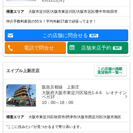
得意エリア
大阪市淀川区/大阪市東淀川区/大阪市北区/豊中市/吹田市
仲介手数料家賃の55％！平均年齢27歳で頑張ってます！
この店舗に問合せる
無料
電話で問合せ
店舗来店予約
無料
この店舗の掲載
エイブル上新庄店
賃貸物件一覧へ
阪急京都線 上新庄
大阪府大阪市東淀川区瑞光1-4-6 レオナイン
ベガ1F
10：00～18：00
得意エリア
大阪市東淀川区/吹田市/摂津市/大阪市西淀川区/大阪市旭区
”ここに住みたい”が見つかるまで寄り添います。