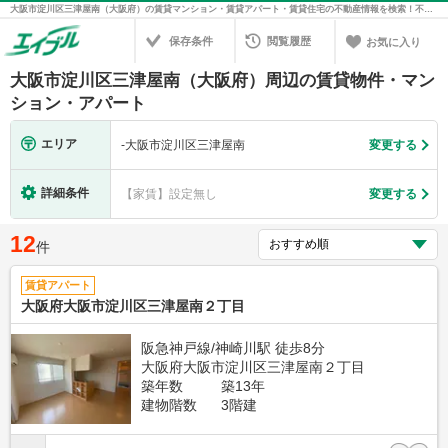
大阪市淀川区三津屋南（大阪府）の賃貸マンション・賃貸アパート・賃貸住宅の不動産情報を検索！不動産賃貸の物件探しは、お部屋探しのエイブル
保存条件
閲覧履歴
お気に入り
大阪市淀川区三津屋南（大阪府）周辺の賃貸物件・マン
ション・アパート
エリア
-
大阪市淀川区三津屋南
変更する
詳細条件
【家賃】設定無し
変更する
12
件
賃貸アパート
大阪府大阪市淀川区三津屋南２丁目
阪急神戸線/神崎川駅 徒歩8分
大阪府大阪市淀川区三津屋南２丁目
築年数
築13年
建物階数
3階建