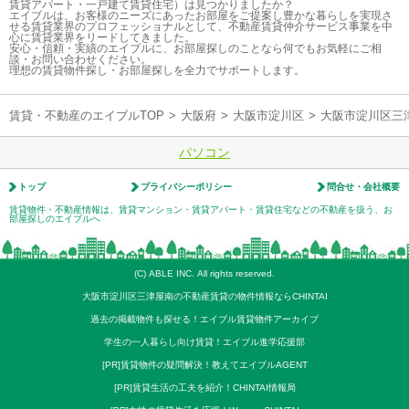
賃貸アパート・一戸建て賃貸住宅）は見つかりましたか？
エイブルは、お客様のニーズにあったお部屋をご提案し豊かな暮らしを実現さ
せる賃貸業界のプロフェッショナルとして、不動産賃貸仲介サービス事業を中
心に賃貸業界をリードしてきました。
安心・信頼・実績のエイブルに、お部屋探しのことなら何でもお気軽にご相
談・お問い合わせください。
理想の賃貸物件探し・お部屋探しを全力でサポートします。
賃貸・不動産のエイブルTOP
>
大阪府
>
大阪市淀川区
>
大阪市淀川区三
パソコン
トップ
プライバシーポリシー
問合せ・会社概要
賃貸物件・不動産情報は、賃貸マンション・賃貸アパート・賃貸住宅などの不動産を扱う、お
部屋探しのエイブルへ
(C) ABLE INC. All rights reserved.
大阪市淀川区三津屋南の不動産賃貸の物件情報ならCHINTAI
過去の掲載物件も探せる！エイブル賃貸物件アーカイブ
学生の一人暮らし向け賃貸！エイブル進学応援部
[PR]賃貸物件の疑問解決！教えてエイブルAGENT
[PR]賃貸生活の工夫を紹介！CHINTAI情報局