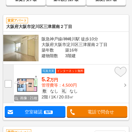
賃貸アパート
大阪府大阪市淀川区三津屋南２丁目
阪急神戸線/神崎川駅 徒歩10分
大阪府大阪市淀川区三津屋南２丁目
築年数
築16年
建物階数
3階建
写真充実
インターネット無料
5.2
万円
管理費等：4,500円
敷
なし
礼
なし
2階
1K
20.03㎡
画像 : 21枚
空室確認
電話で問合せ
無料