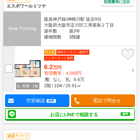
初期費用に注目
エスポワールミツヤ
阪急神戸線/神崎川駅 徒歩9分
大阪府大阪市淀川区三津屋南２丁目
築年数
築3年
建物階数
3階建
即入居
無料オンライン相談可
インターネット無料
6.2
万円
管理費等：4,000円
敷
なし
礼
6.6万
2階
1DK
25.01㎡
画像 : 1枚
空室確認
電話で問合せ
無料
お店にLINEで相談する
無料
賃貸アパート