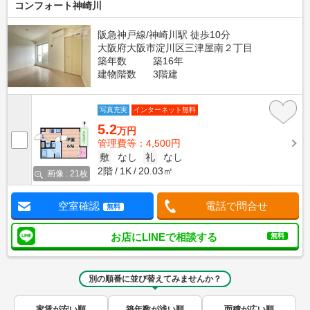
コンフォート神崎川
阪急神戸線/神崎川駅 徒歩10分
大阪府大阪市淀川区三津屋南２丁目
築年数
築16年
建物階数
3階建
写真充実
インターネット無料
5.2
万円
管理費等：4,500円
敷
なし
礼
なし
2階
1K
20.03㎡
画像 : 21枚
空室確認
電話で問合せ
無料
お店にLINEで相談する
無料
別の順番に並び替えてみませんか？
家賃が安い順
築年数が浅い順
面積が広い順