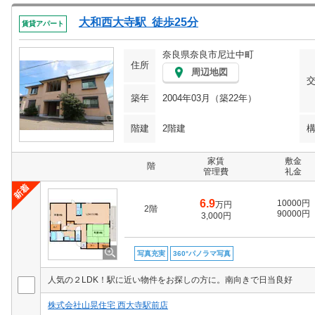
大和西大寺駅 徒歩25分
賃貸アパート
奈良県奈良市尼辻中町
住所
周辺地図
築年
2004年03月（築22年）
階建
2階建
家賃
敷金
階
管理費
礼金
6.9
10000円
万円
2階
90000円
3,000円
写真充実
360°パノラマ写真
人気の２LDK！駅に近い物件をお探しの方に。南向きで日当良好
株式会社山晃住宅 西大寺駅前店