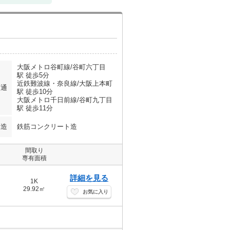
大阪メトロ谷町線/谷町六丁目
駅 徒歩5分
近鉄難波線・奈良線/大阪上本町
交通
駅 徒歩10分
大阪メトロ千日前線/谷町九丁目
駅 徒歩11分
構造
鉄筋コンクリート造
間取り
専有面積
詳細を見る
1K
29.92㎡
お気に入り