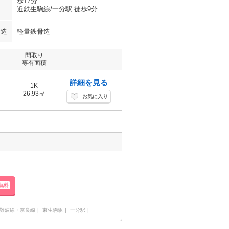
歩17分
近鉄生駒線/一分駅 徒歩9分
構造
軽量鉄骨造
間取り
専有面積
詳細を見る
1K
26.93㎡
お気に入り
無料
難波線・奈良線
東生駒駅
一分駅