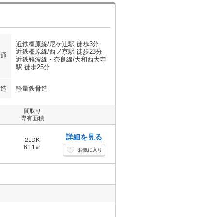
近鉄橿原線/尼ケ辻駅 徒歩3分
近鉄橿原線/西ノ京駅 徒歩23分
交通
近鉄難波線・奈良線/大和西大寺
駅 徒歩25分
構造
軽量鉄骨造
間取り
専有面積
詳細を見る
2LDK
61.1㎡
お気に入り