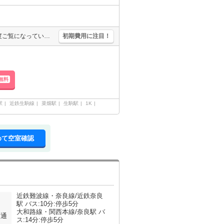
家具家電付！人気のレオパレス物件！ 初めての一人暮しにもぜひ一度ご覧になっていただきたいお部屋です。家電が揃っているのですぐにでも新生活を始められるのも嬉しいポイントですね。東生駒駅まで徒歩圏内です。
初期費用に注目！
無料
駅
近鉄生駒線
菜畑駅
生駒駅
1K
めて空室確認
近鉄難波線・奈良線/近鉄奈良
駅 バス:10分:停歩5分
大和路線・関西本線/奈良駅 バ
交通
ス:14分:停歩5分