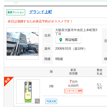
グランド上町
賃貸マンション
休日は混雑するため来店予約がオススメです！
大阪府大阪市中央区上本町西3
丁目
住所
周辺地図
築年
2008年03月（築18年）
階建
9階建
家賃
敷金
階
管理費
礼金
7
万円
なし
6,000円
2階
9万
インターネット無料
写真充実