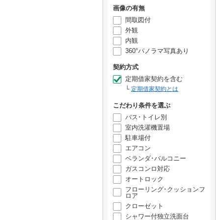
画像の有無
間取図付
外観
内観
360°パノラマ写真あり
契約方式
定期借家契約を含む
定期借家契約とは
こだわり条件を選ぶ
バス･トイレ別
室内洗濯機置場
駐車場付
エアコン
ベランダ･バルコニー
ガスコンロ対応
オートロック
フローリング･クッションフ
ロア
クローゼット
シャワー付独立洗面台