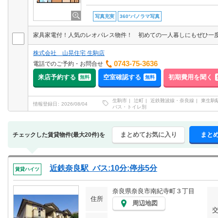
写真充実
360°パノラマ写真
株式会社 山晃住宅 生駒店
0743-75-3636
電話でのご予約・お問合せ
来店予約する
空室確認する
初期費用を聞く
無料
無料
生駒市
辻町
近鉄難波線・奈良線
東生駒
情報登録日
2026/08/04
バス・トイレ別
まとめてお気に入り
まと
チェックした賃貸物件(最大20件)を
近鉄奈良駅 バス:10分:停歩5分
賃貸ハイツ
奈良県奈良市南紀寺町３丁目
住所
周辺地図