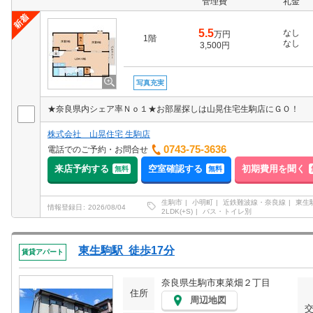
管理費
礼金
5.5
なし
万円
1階
なし
3,500円
写真充実
★奈良県内シェア率Ｎｏ１★お部屋探しは山晃住宅生駒店にＧＯ！
株式会社 山晃住宅 生駒店
0743-75-3636
電話でのご予約・お問合せ
来店予約する
空室確認する
初期費用を聞く
無料
無料
生駒市
小明町
近鉄難波線・奈良線
東生
情報登録日
2026/08/04
2LDK(+S)
バス・トイレ別
東生駒駅 徒歩17分
賃貸アパート
奈良県生駒市東菜畑２丁目
住所
周辺地図