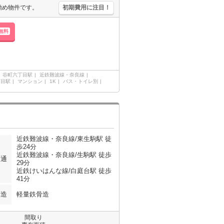
勧め物件です。
初期費用に注目！
無料
谷町六丁目駅
近鉄難波線・奈良線
丁目駅
マンション
1K
バス・トイレ別
近鉄難波線・奈良線/東生駒駅 徒
歩24分
近鉄難波線・奈良線/生駒駅 徒歩
交通
29分
近鉄けいはんな線/白庭台駅 徒歩
41分
構造
軽量鉄骨造
間取り