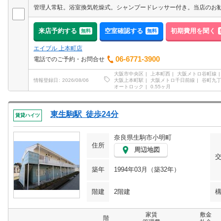
管理人常駐。浴室換気乾燥式。シャンプードレッサー付き。当店のお
来店予約する
空室確認する
初期費用を聞く
無料
無料
エイブル 上本町店
06-6771-3900
電話でのご予約・お問合せ
大阪市中央区
上本町西
大阪メトロ谷町線
大阪上本町駅
大阪メトロ千日前線
谷町九
情報登録日
2026/08/06
オートロック
0.55ヶ月
東生駒駅 徒歩24分
賃貸ハイツ
奈良県生駒市小明町
住所
周辺地図
築年
1994年03月（築32年）
階建
2階建
家賃
敷金
階