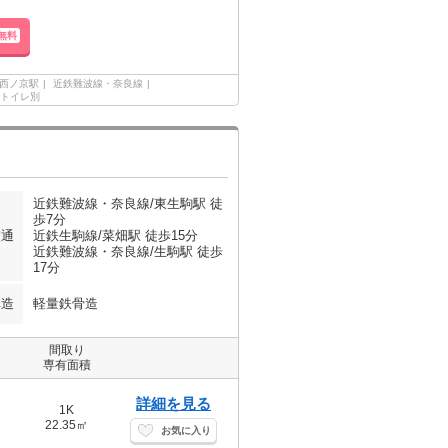
無料
西ノ京駅
近鉄難波線・奈良線
トイレ別
近鉄難波線・奈良線/東生駒駅 徒
歩7分
交通
近鉄生駒線/菜畑駅 徒歩15分
近鉄難波線・奈良線/生駒駅 徒歩
17分
構造
軽量鉄骨造
間取り
専有面積
詳細を見る
1K
22.35㎡
お気に入り