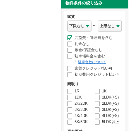
物件条件の絞り込み
家賃
〜
共益費・管理費を含む
礼金なし
敷金/保証金なし
駐車場料金を含む
駐車台数について
家賃クレジット払い可
初期費用クレジット払い可
間取り
1R
1K
1DK
1LDK(+S)
2K/2DK
2LDK(+S)
3K/3DK
3LDK(+S)
4K/4DK
4LDK(+S)
5K/5DK
5LDK以上