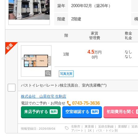
築年
2000年02月（築26年）
階建
2階建
家賃
敷金
階
管理費
礼金
4.5
なし
万円
1階
なし
0円
写真充実
バストイレセパレート♪独立洗面台、室内洗濯機(^^)
株式会社 山晃住宅 生駒店
0743-75-3636
電話でのご予約・お問合せ
来店予約する
空室確認する
初期費用を聞く
無料
無料
生駒市
東菜畑
近鉄生駒線
菜畑駅
近鉄
情報登録日
2026/08/04
アパート
1K
バス・トイレ別