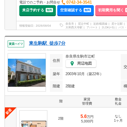
0742-34-3541
電話でのご予約・お問合せ
来店予約する
空室確認する
初期費用を聞く
無料
無料
奈良市
尼辻中町
近鉄橿原線
尼ケ辻駅
情報登録日
2026/08/04
大和西大寺駅
アパート
2LDK(+S)
バス・
東生駒駅 徒歩7分
賃貸ハイツ
奈良県生駒市辻町
住所
周辺地図
築年
2003年10月（築22年）
階建
2階建
家賃
敷金
階
管理費
礼金
5.6
なし
万円
2階
1ヶ月
5,000円