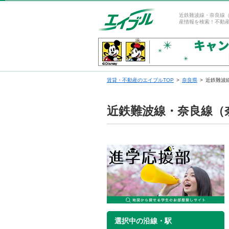
近鉄難波線・奈良線
産情報を検索！不動
賃貸・不動産のエイブルTOP
奈良県
近鉄難波
近鉄難波線・奈良線（
選択中の沿線・駅