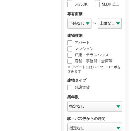
5K/5DK
5LDK以上
専有面積
〜
建物種別
アパート
マンション
戸建・テラスハウス
店舗・事務所・倉庫等
アパートにはハイツ、コーポを
含みます
建物タイプ
分譲賃貸
築年数
駅・バス停からの時間