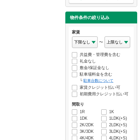
物件条件の絞り込み
家賃
〜
共益費・管理費を含む
礼金なし
敷金/保証金なし
駐車場料金を含む
駐車台数について
家賃クレジット払い可
初期費用クレジット払い可
間取り
1R
1K
1DK
1LDK(+S)
2K/2DK
2LDK(+S)
3K/3DK
3LDK(+S)
4K/4DK
4LDK(+S)