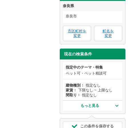
奈良県
奈良市
市区町村を
町名を
変更
変更
現在の検索条件
指定中のテーマ・特集
ペット可・ペット相談可
建物種別
指定なし
家賃
下限なし ~ 上限なし
間取り
指定なし
もっと見る
この条件を保存する