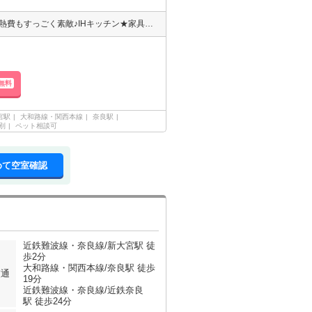
☆ペット飼育可能☆オートロック付きの駅近マンション♪オール電化光熱費もすっごく素敵♪IHキッチン★家具家電もうれしい設備満載♪すぐに住めちゃう♪眺望も素敵ですね♪買い物便利な立地もおすすめ♪ぜひご覧になってくださいませね(^^♪新大宮駅前素敵な立地☆彡徒歩2分♪通勤通学も便利ですね☆独立洗面化粧台もエアコンも完備☆彡
無料
宮駅
大和路線・関西本線
奈良駅
別
ペット相談可
めて空室確認
近鉄難波線・奈良線/新大宮駅 徒
歩2分
大和路線・関西本線/奈良駅 徒歩
交通
19分
近鉄難波線・奈良線/近鉄奈良
駅 徒歩24分