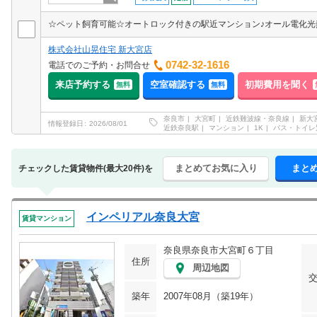
株式会社山晃住宅 新大宮店
0742-32-1616
電話でのご予約・お問合せ
来店予約する
空室確認する
初期費用を聞く
無料
無料
奈良市
大宮町
近鉄難波線・奈良線
新大
情報登録日
2026/08/01
近鉄奈良駅
マンション
1K
バス・トイレ
まとめてお気に入り
まと
チェックした賃貸物件(最大20件)を
インペリアル奈良大宮
賃貸マンション
奈良県奈良市大宮町６丁目
住所
周辺地図
築年
2007年08月（築19年）