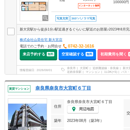
2階
100000円
インターネット無料
写真充実
360°パノラマ写真
株式会社山晃住宅 新大宮店
0742-32-1616
電話でのご予約・お問合せ
来店予約する
空室確認する
初期費用を聞く
無料
無料
奈良市
大宮町
近鉄難波線・奈良線
新大
情報登録日
2026/08/01
近鉄奈良駅
マンション
1LDK(+S)
バス・
奈良県奈良市大宮町６丁目
賃貸マンション
奈良県奈良市大宮町６丁目
住所
周辺地図
築年
2023年08月（築3年）