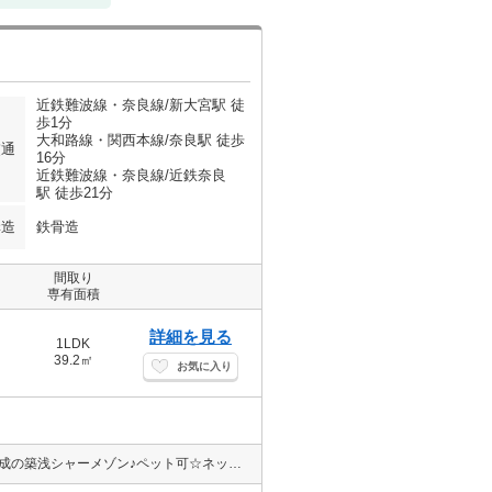
近鉄難波線・奈良線/新大宮駅 徒
歩1分
大和路線・関西本線/奈良駅 徒歩
交通
16分
近鉄難波線・奈良線/近鉄奈良
駅 徒歩21分
構造
鉄骨造
間取り
専有面積
詳細を見る
1LDK
39.2㎡
お気に入り
新大宮駅から徒歩1分♪駅近過ぎるぐらいに駅近のお部屋♪2023年8月完成の築浅シャーメゾン♪ペット可☆ネット無料☆都市ガス仕様☆宅配ボックスあり☆エントランスには防犯効果の高いオートロックを完備、防犯カメラ、TVモニターホン、カードキー完備で安心♪追い焚き機能☆浴室乾燥機☆エアコン☆3口ガスコンロなど設備充実のお部屋♪