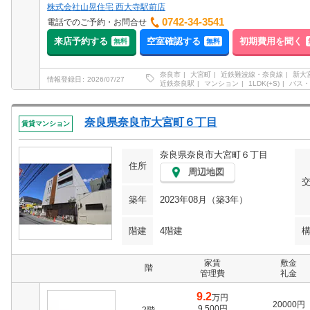
株式会社山晃住宅 西大寺駅前店
0742-34-3541
電話でのご予約・お問合せ
来店予約する
空室確認する
初期費用を聞く
無料
無料
奈良市
大宮町
近鉄難波線・奈良線
新大
情報登録日
2026/07/27
近鉄奈良駅
マンション
1LDK(+S)
バス・
奈良県奈良市大宮町６丁目
賃貸マンション
奈良県奈良市大宮町６丁目
住所
周辺地図
築年
2023年08月（築3年）
階建
4階建
家賃
敷金
階
管理費
礼金
9.2
万円
20000円
9,500円