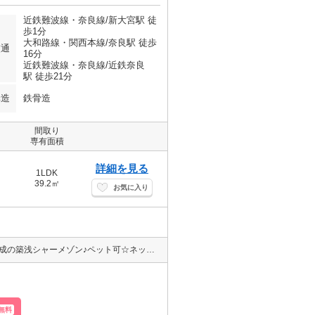
近鉄難波線・奈良線/新大宮駅 徒
歩1分
大和路線・関西本線/奈良駅 徒歩
交通
16分
近鉄難波線・奈良線/近鉄奈良
駅 徒歩21分
構造
鉄骨造
間取り
専有面積
詳細を見る
1LDK
39.2㎡
お気に入り
新大宮駅から徒歩1分♪駅近過ぎるぐらいに駅近のお部屋♪2023年8月完成の築浅シャーメゾン♪ペット可☆ネット無料☆都市ガス仕様☆宅配ボックスあり☆エントランスには防犯効果の高いオートロックを完備、防犯カメラ、TVモニターホン、カードキー完備で安心♪追い焚き機能☆浴室乾燥機☆エアコン☆3口ガスコンロなど設備充実のお部屋♪
無料