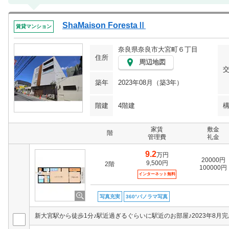
ShaMaison ForestaⅡ
賃貸マンション
奈良県奈良市大宮町６丁目
住所
周辺地図
築年
2023年08月（築3年）
階建
4階建
家賃
敷金
階
管理費
礼金
9.2
万円
20000円
9,500円
2階
100000円
インターネット無料
写真充実
360°パノラマ写真