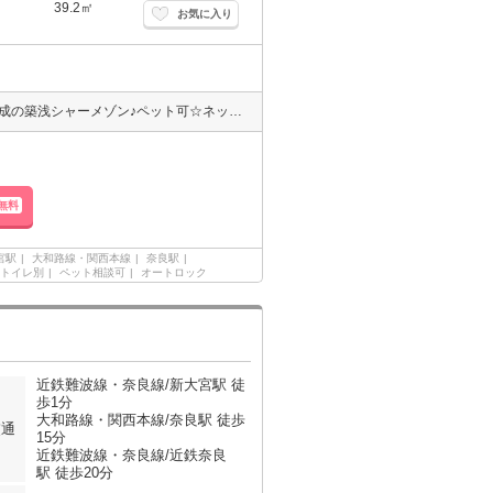
39.2㎡
お気に入り
新大宮駅から徒歩1分♪駅近過ぎるぐらいに駅近のお部屋♪2023年8月完成の築浅シャーメゾン♪ペット可☆ネット無料☆都市ガス仕様☆宅配ボックスあり☆エントランスには防犯効果の高いオートロックを完備、防犯カメラ、TVモニターホン、カードキー完備で安心♪追い焚き機能☆浴室乾燥機☆エアコン☆3口ガスコンロなど設備充実のお部屋♪
無料
宮駅
大和路線・関西本線
奈良駅
トイレ別
ペット相談可
オートロック
近鉄難波線・奈良線/新大宮駅 徒
歩1分
大和路線・関西本線/奈良駅 徒歩
交通
15分
近鉄難波線・奈良線/近鉄奈良
駅 徒歩20分