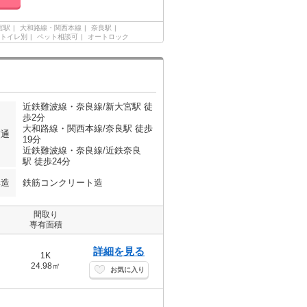
宮駅
大和路線・関西本線
奈良駅
トイレ別
ペット相談可
オートロック
近鉄難波線・奈良線/新大宮駅 徒
歩2分
大和路線・関西本線/奈良駅 徒歩
交通
19分
近鉄難波線・奈良線/近鉄奈良
駅 徒歩24分
構造
鉄筋コンクリート造
間取り
専有面積
詳細を見る
1K
24.98㎡
お気に入り