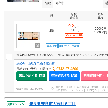
階建
4階建
家賃
敷金
階
管理費
礼金
9.2
万円
20000円
9,500円
2階
100000円
インターネット無料
写真充実
360°パノラマ写真
株式会社山晃住宅 奈良駅前店
0742-27-4500
電話でのご予約・お問合せ
来店予約する
空室確認する
初期費用を聞く
無料
無料
奈良市
大宮町
近鉄難波線・奈良線
新大
情報登録日
2026/08/02
近鉄奈良駅
マンション
1LDK(+S)
バス・
奈良県奈良市大宮町６丁目
賃貸マンション