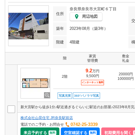
奈良県奈良市大宮町６丁目
住所
周辺地図
築年
2023年08月（築3年）
階建
4階建
家賃
敷金
階
管理費
礼金
9.2
万円
20000円
9,500円
2階
100000円
インターネット無料
写真充実
360°パノラマ写真
株式会社山晃住宅 JR奈良駅前店
0742-25-3339
電話でのご予約・お問合せ
来店予約する
空室確認する
初期費用を聞く
無料
無料