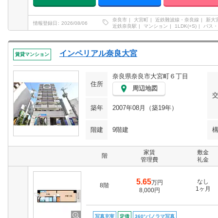
奈良市
大宮町
近鉄難波線・奈良線
新大
情報登録日
2026/08/06
近鉄奈良駅
マンション
1LDK(+S)
バス・
インペリアル奈良大宮
賃貸マンション
奈良県奈良市大宮町６丁目
住所
周辺地図
築年
2007年08月（築19年）
階建
9階建
家賃
敷金
階
管理費
礼金
5.65
なし
万円
8階
1ヶ月
8,000円
写真充実
定借
360°パノラマ写真