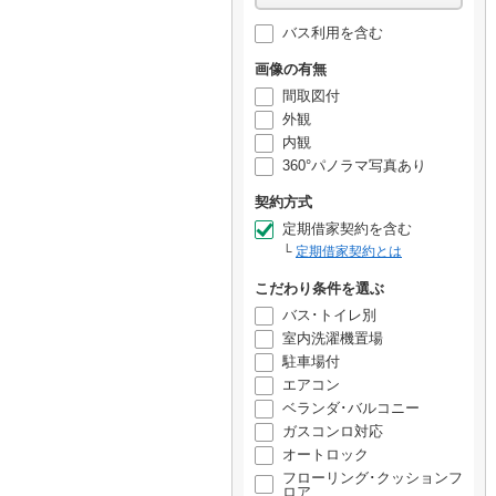
バス利用を含む
画像の有無
間取図付
外観
内観
360°パノラマ写真あり
契約方式
定期借家契約を含む
定期借家契約とは
こだわり条件を選ぶ
バス･トイレ別
室内洗濯機置場
駐車場付
エアコン
ベランダ･バルコニー
ガスコンロ対応
オートロック
フローリング･クッションフ
ロア