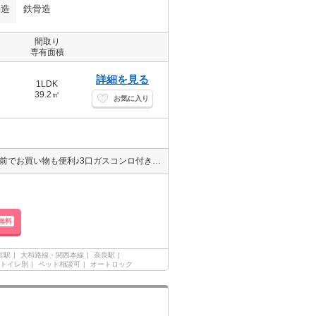
構造
鉄骨造
間取り
専有面積
詳細を見る
1LDK
39.2㎡
お気に入り
☆室内小型犬もしくは猫2匹まで飼育可能です☆セブンイレブンが目の前でお買い物も便利♪3口ガスコンロ付きシステムキッチン♪インターネット無料♪太陽光パネル付きで売電され口座に振り込まれるのでかなり素敵♪
無料
宮駅
大和路線・関西本線
奈良駅
トイレ別
ペット相談可
オートロック