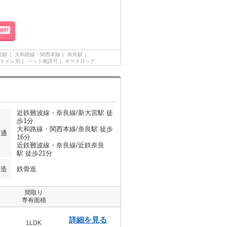
無料
宮駅
大和路線・関西本線
奈良駅
トイレ別
ペット相談可
オートロック
近鉄難波線・奈良線/新大宮駅 徒
歩1分
大和路線・関西本線/奈良駅 徒歩
交通
16分
近鉄難波線・奈良線/近鉄奈良
駅 徒歩21分
構造
鉄骨造
間取り
専有面積
詳細を見る
1LDK