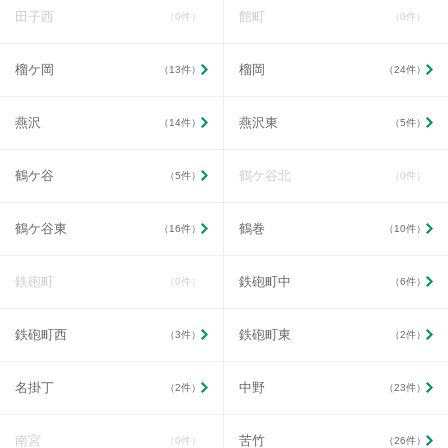
田子西
館町
（0件）
（0件）
榴ケ岡
榴岡
（13件）
（24件）
燕沢
燕沢東
（14件）
（5件）
鶴ケ谷
鶴ケ谷北
（5件）
（0件）
鶴ケ谷東
鶴巻
（16件）
（10件）
鉄砲町
鉄砲町中
（0件）
（6件）
鉄砲町西
鉄砲町東
（3件）
（2件）
名掛丁
中野
（2件）
（23件）
南宮
苦竹
（0件）
（26件）