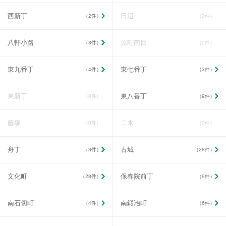
西新丁
日辺
（2件）
（0件）
八軒小路
原町南目
（3件）
（0件）
東九番丁
東七番丁
（4件）
（3件）
東新丁
東八番丁
（0件）
（9件）
藤塚
二木
（0件）
（0件）
舟丁
古城
（3件）
（28件）
文化町
保春院前丁
（28件）
（9件）
南石切町
南鍛冶町
（4件）
（6件）