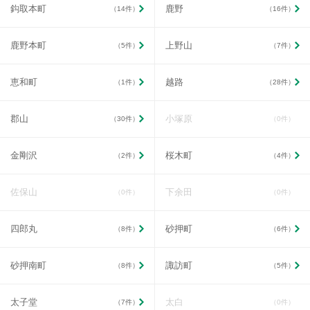
鈎取本町
鹿野
（14件）
（16件）
鹿野本町
上野山
（5件）
（7件）
恵和町
越路
（1件）
（28件）
郡山
小塚原
（30件）
（0件）
金剛沢
桜木町
（2件）
（4件）
佐保山
下余田
（0件）
（0件）
四郎丸
砂押町
（8件）
（6件）
砂押南町
諏訪町
（8件）
（5件）
太子堂
太白
（7件）
（0件）