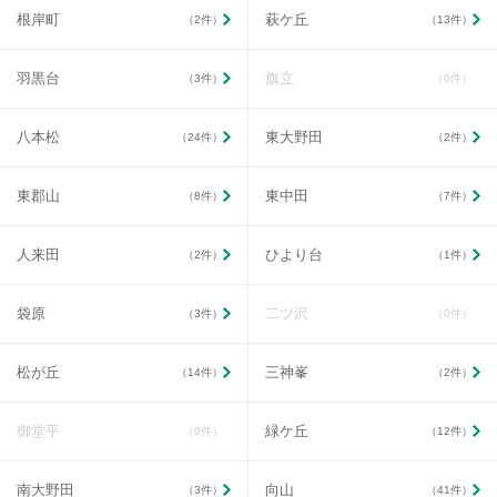
根岸町
萩ケ丘
（2件）
（13件）
羽黒台
旗立
（3件）
（0件）
八本松
東大野田
（24件）
（2件）
東郡山
東中田
（8件）
（7件）
人来田
ひより台
（2件）
（1件）
袋原
二ツ沢
（3件）
（0件）
松が丘
三神峯
（14件）
（2件）
御堂平
緑ケ丘
（0件）
（12件）
南大野田
向山
（3件）
（41件）