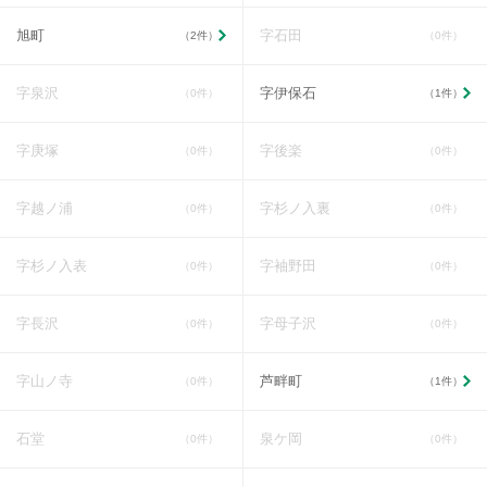
旭町
字石田
（2件）
（0件）
字泉沢
字伊保石
（0件）
（1件）
字庚塚
字後楽
（0件）
（0件）
字越ノ浦
字杉ノ入裏
（0件）
（0件）
字杉ノ入表
字袖野田
（0件）
（0件）
字長沢
字母子沢
（0件）
（0件）
字山ノ寺
芦畔町
（0件）
（1件）
石堂
泉ケ岡
（0件）
（0件）