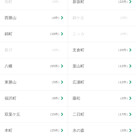
長町
新坂町
（0件）
（22件）
西勝山
錦ケ丘
（4件）
（0件）
錦町
ニッカ
（19件）
（0件）
新川
支倉町
（0件）
（10件）
八幡
葉山町
（65件）
（12件）
東勝山
広瀬町
（5件）
（12件）
福沢町
藤松
（9件）
（2件）
双葉ケ丘
二日町
（15件）
（17件）
本町
水の森
（25件）
（2件）