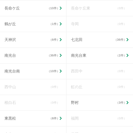
長命ケ丘
長命ケ丘東
（10件）
（0件）
鶴が丘
寺岡
（1件）
（0件）
天神沢
七北田
（6件）
（36件）
南光台
南光台東
（36件）
（2件）
南光台南
西田中
（10件）
（0件）
西中山
虹の丘
（0件）
（0件）
根白石
野村
（0件）
（3件）
東黒松
福岡
（8件）
（0件）