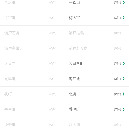
泉沢町
一森山
（0件）
（2件）
今宮町
梅の宮
（0件）
（1件）
浦戸石浜
浦戸桂島
（0件）
（0件）
浦戸寒風沢
浦戸野々島
（0件）
（0件）
大日向
大日向町
（0件）
（2件）
尾島町
海岸通
（0件）
（2件）
楓町
北浜
（0件）
（2件）
牛生町
香津町
（0件）
（7件）
後楽町
越の浦
（0件）
（0件）