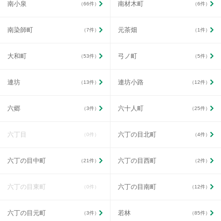
南小泉
南材木町
（66件）
（6件）
南染師町
元茶畑
（7件）
（1件）
大和町
弓ノ町
（53件）
（5件）
連坊
連坊小路
（13件）
（12件）
六郷
六十人町
（3件）
（25件）
六丁目
六丁の目北町
（0件）
（4件）
六丁の目中町
六丁の目西町
（21件）
（2件）
六丁の目東町
六丁の目南町
（0件）
（12件）
六丁の目元町
若林
（3件）
（85件）