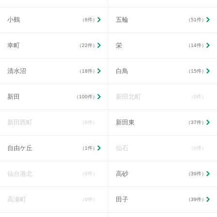
小鶴
五輪
（6件）
（51件）
幸町
栄
（22件）
（14件）
清水沼
白鳥
（18件）
（15件）
新田
新田北町
（100件）
（0件）
新田西町
新田東
（0件）
（37件）
自由ケ丘
仙石
（1件）
（0件）
仙台港北
高砂
（0件）
（39件）
高瀬町
田子
（0件）
（39件）