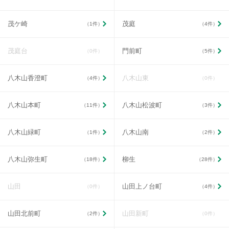
茂ケ崎
茂庭
（1件）
（4件）
茂庭台
門前町
（0件）
（5件）
八木山香澄町
八木山東
（4件）
（0件）
八木山本町
八木山松波町
（11件）
（3件）
八木山緑町
八木山南
（1件）
（2件）
八木山弥生町
柳生
（18件）
（28件）
山田
山田上ノ台町
（0件）
（4件）
山田北前町
山田新町
（2件）
（0件）