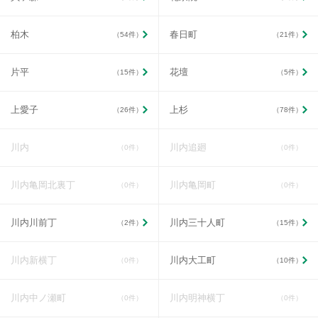
柏木
春日町
（54件）
（21件）
片平
花壇
（15件）
（5件）
上愛子
上杉
（26件）
（78件）
川内
川内追廻
（0件）
（0件）
川内亀岡北裏丁
川内亀岡町
（0件）
（0件）
川内川前丁
川内三十人町
（2件）
（15件）
川内新横丁
川内大工町
（0件）
（10件）
川内中ノ瀬町
川内明神横丁
（0件）
（0件）