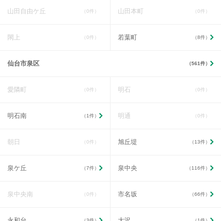
山田自由ケ丘
山田本町
（0件）
（0件）
閖上
若葉町
（0件）
（8件）
仙台市泉区
（561件）
愛隣町
明石
（0件）
（0件）
明石南
明通
（1件）
（0件）
朝日
旭丘堤
（0件）
（13件）
泉ケ丘
泉中央
（7件）
（116件）
泉中央南
市名坂
（0件）
（66件）
永和台
大沢
（3件）
（1件）