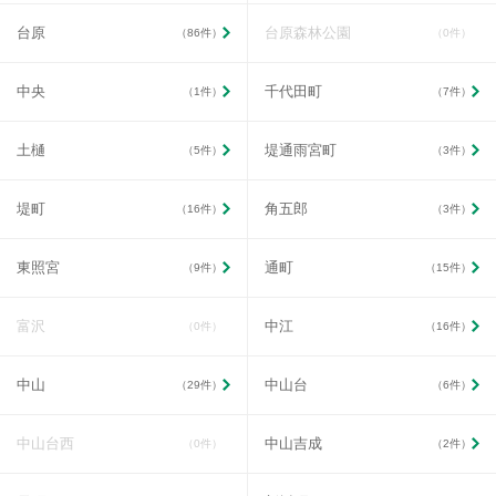
台原
台原森林公園
（86件）
（0件）
中央
千代田町
（1件）
（7件）
土樋
堤通雨宮町
（5件）
（3件）
堤町
角五郎
（16件）
（3件）
東照宮
通町
（9件）
（15件）
富沢
中江
（0件）
（16件）
中山
中山台
（29件）
（6件）
中山台西
中山吉成
（0件）
（2件）