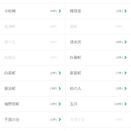
小松崎
権現堂
（6件）
（1件）
佐浦町
栄町
（0件）
（0件）
桜ケ丘
清水沢
（0件）
（4件）
松陽台
白菊町
（0件）
（2件）
白萩町
新富町
（2件）
（7件）
新浜町
杉の入
（3件）
（3件）
袖野田町
玉川
（3件）
（10件）
千賀の台
月見ケ丘
（1件）
（0件）