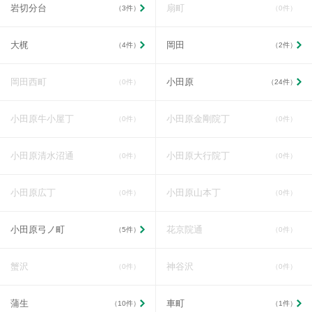
岩切分台
扇町
（3件）
（0件）
大梶
岡田
（4件）
（2件）
岡田西町
小田原
（0件）
（24件）
小田原牛小屋丁
小田原金剛院丁
（0件）
（0件）
小田原清水沼通
小田原大行院丁
（0件）
（0件）
小田原広丁
小田原山本丁
（0件）
（0件）
小田原弓ノ町
花京院通
（5件）
（0件）
蟹沢
神谷沢
（0件）
（0件）
蒲生
車町
（10件）
（1件）