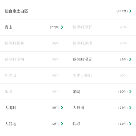
仙台市太白区
（697件）
青山
秋保町境野
（27件）
（0件）
秋保町長袋
秋保町馬場
（0件）
（0件）
秋保町湯向
秋保町湯元
（0件）
（2件）
芦の口
あすと長町
（0件）
（0件）
飯田
泉崎
（0件）
（19件）
大塒町
大野田
（6件）
（24件）
大谷地
鈎取
（2件）
（11件）