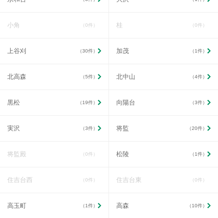
小角
桂
（0件）
（0件）
上谷刈
加茂
（30件）
（1件）
北高森
北中山
（5件）
（4件）
黒松
向陽台
（19件）
（3件）
実沢
将監
（3件）
（20件）
将監殿
松陵
（0件）
（1件）
住吉台西
住吉台東
（0件）
（0件）
高玉町
高森
（1件）
（10件）