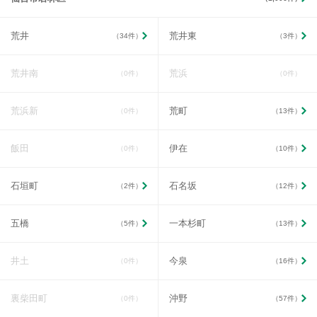
荒井
荒井東
（34件）
（3件）
荒井南
荒浜
（0件）
（0件）
荒浜新
荒町
（0件）
（13件）
飯田
伊在
（0件）
（10件）
石垣町
石名坂
（2件）
（12件）
五橋
一本杉町
（5件）
（13件）
井土
今泉
（0件）
（16件）
裏柴田町
沖野
（0件）
（57件）