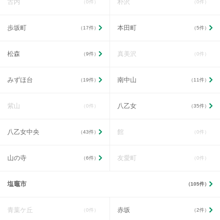
古内
朴沢
（0件）
（0件）
歩坂町
本田町
（17件）
（5件）
松森
真美沢
（9件）
（0件）
みずほ台
南中山
（19件）
（11件）
紫山
八乙女
（0件）
（35件）
八乙女中央
館
（43件）
（0件）
山の寺
友愛町
（6件）
（0件）
塩竈市
（105件）
青葉ケ丘
赤坂
（0件）
（2件）