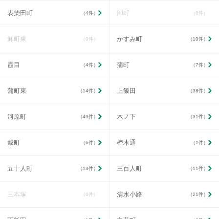
表柴田町
卸町
（4件）
（0件）
卸町東
かすみ町
（0件）
（10件）
霞目
蒲町
（4件）
（7件）
蒲町東
上飯田
（14件）
（38件）
河原町
木ノ下
（49件）
（31件）
穀町
椌木通
（6件）
（1件）
五十人町
三百人町
（13件）
（11件）
三本塚
清水小路
（0件）
（21件）