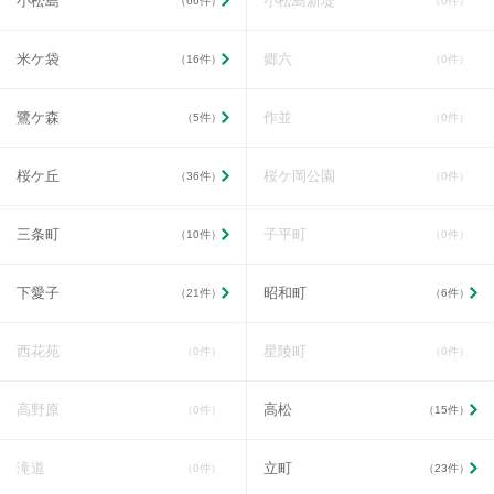
小松島
小松島新堤
（66件）
（0件）
米ケ袋
郷六
（16件）
（0件）
鷺ケ森
作並
（5件）
（0件）
桜ケ丘
桜ケ岡公園
（36件）
（0件）
三条町
子平町
（10件）
（0件）
下愛子
昭和町
（21件）
（6件）
西花苑
星陵町
（0件）
（0件）
高野原
高松
（0件）
（15件）
滝道
立町
（0件）
（23件）