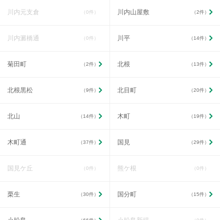
川内元支倉
川内山屋敷
（0件）
（2件）
川内澱橋通
川平
（0件）
（14件）
菊田町
北根
（2件）
（13件）
北根黒松
北目町
（9件）
（20件）
北山
木町
（14件）
（19件）
木町通
国見
（37件）
（29件）
国見ケ丘
熊ケ根
（0件）
（0件）
栗生
国分町
（30件）
（15件）