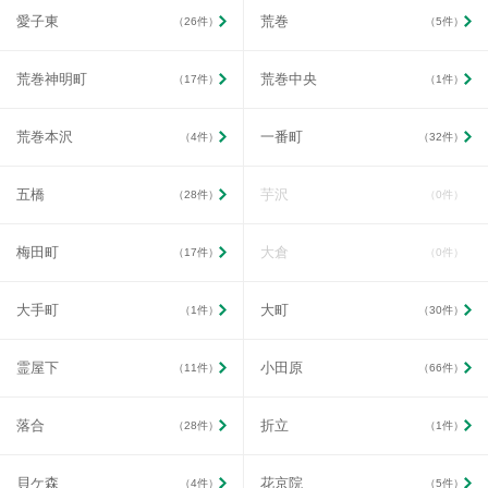
愛子東
荒巻
（26件）
（5件）
荒巻神明町
荒巻中央
（17件）
（1件）
荒巻本沢
一番町
（4件）
（32件）
五橋
芋沢
（28件）
（0件）
梅田町
大倉
（17件）
（0件）
大手町
大町
（1件）
（30件）
霊屋下
小田原
（11件）
（66件）
落合
折立
（28件）
（1件）
貝ケ森
花京院
（4件）
（5件）