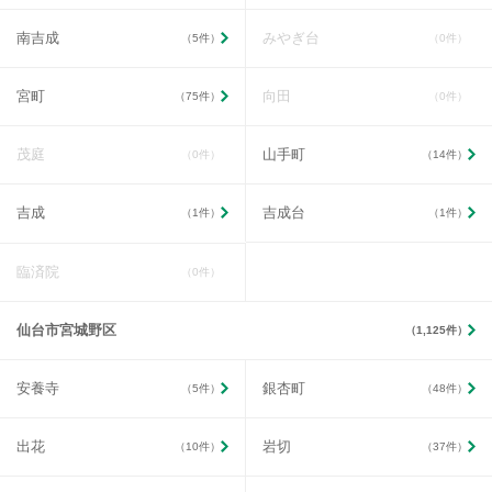
南吉成
みやぎ台
（5件）
（0件）
宮町
向田
（75件）
（0件）
茂庭
山手町
（0件）
（14件）
吉成
吉成台
（1件）
（1件）
臨済院
（0件）
仙台市宮城野区
（1,125件）
安養寺
銀杏町
（5件）
（48件）
出花
岩切
（10件）
（37件）