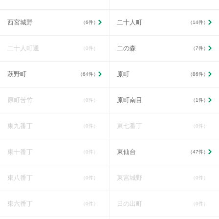
西宮城野
二十人町
（6件）
（14件）
二十人町通
二の森
（0件）
（7件）
萩野町
原町
（64件）
（86件）
原町苦竹
原町南目
（0件）
（1件）
東九番丁
東七番丁
（0件）
（0件）
東十番丁
東仙台
（0件）
（47件）
東八番丁
東宮城野
（0件）
（0件）
東六番丁
日の出町
（0件）
（0件）