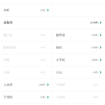
本町
（1件）
名取市
（178件）
愛の杜
飯野坂
（0件）
（24件）
飯野坂東
植松
（0件）
（16件）
牛野
大手町
（0件）
（18件）
大曲
小山
（0件）
（4件）
上余田
小塚原
（16件）
（0件）
下増田
下余田
（1件）
（0件）