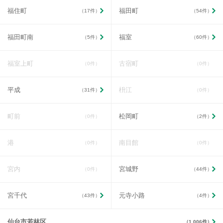
福住町
福田町
（17件）
（54件）
福田町南
福室
（5件）
（60件）
福室上町
古宿町
（0件）
（0件）
平成
枡江
（31件）
（0件）
町前
松岡町
（0件）
（2件）
港
南目館
（0件）
（0件）
宮内
宮城野
（0件）
（44件）
宮千代
元寺小路
（43件）
（4件）
仙台市若林区
（1,006件）