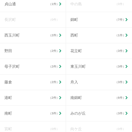
貞山通
中の島
（1件）
（0件）
長沢町
錦町
（0件）
（7件）
西玉川町
西町
（2件）
（1件）
野田
花立町
（2件）
（3件）
母子沢町
東玉川町
（2件）
（3件）
藤倉
舟入
（2件）
（3件）
港町
南錦町
（2件）
（6件）
南町
みのが丘
（3件）
（3件）
宮町
向ケ丘
（0件）
（0件）