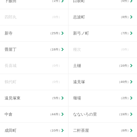
下飯田
白萩町
（1件）
（6件）
四郎丸
志波町
（0件）
（8件）
新寺
新弓ノ町
（25件）
（7件）
畳屋丁
種次
（18件）
（0件）
長喜城
土樋
（0件）
（16件）
鶴代町
遠見塚
（0件）
（46件）
遠見塚東
堰場
（5件）
（2件）
中倉
なないろの里
（44件）
（19件）
成田町
二軒茶屋
（10件）
（8件）