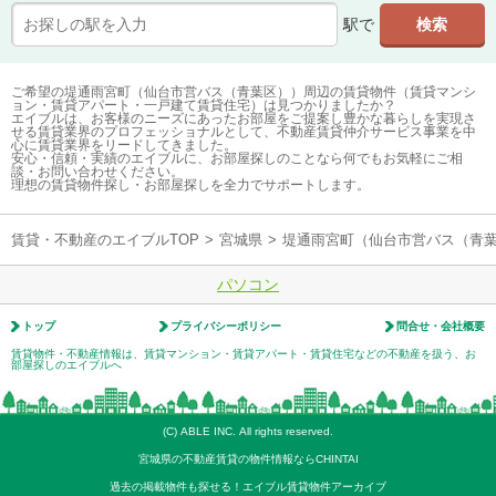
駅で
ご希望の堤通雨宮町（仙台市営バス（青葉区））周辺の賃貸物件（賃貸マンシ
ョン・賃貸アパート・一戸建て賃貸住宅）は見つかりましたか？
エイブルは、お客様のニーズにあったお部屋をご提案し豊かな暮らしを実現さ
せる賃貸業界のプロフェッショナルとして、不動産賃貸仲介サービス事業を中
心に賃貸業界をリードしてきました。
安心・信頼・実績のエイブルに、お部屋探しのことなら何でもお気軽にご相
談・お問い合わせください。
理想の賃貸物件探し・お部屋探しを全力でサポートします。
賃貸・不動産のエイブルTOP
>
宮城県
>
堤通雨宮町（仙台市営バス（青
パソコン
トップ
プライバシーポリシー
問合せ・会社概要
賃貸物件・不動産情報は、賃貸マンション・賃貸アパート・賃貸住宅などの不動産を扱う、お
部屋探しのエイブルへ
(C) ABLE INC. All rights reserved.
宮城県の不動産賃貸の物件情報ならCHINTAI
過去の掲載物件も探せる！エイブル賃貸物件アーカイブ