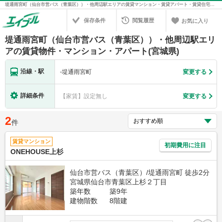
堤通雨宮町（仙台市営バス（青葉区））・他周辺駅エリアの賃貸マンション・賃貸アパート・賃貸住宅の不動産情報を検索！不動産賃貸の物件探しは、お部屋探しのエイブル
保存条件
閲覧履歴
お気に入り
堤通雨宮町（仙台市営バス（青葉区））・他周辺駅エリ
アの賃貸物件・マンション・アパート(宮城県)
沿線・駅
-
堤通雨宮町
変更する
詳細条件
【家賃】設定無し
変更する
2
件
賃貸マンション
初期費用に注目
ONEHOUSE上杉
仙台市営バス（青葉区）/堤通雨宮町 徒歩2分
宮城県仙台市青葉区上杉２丁目
築年数
築9年
建物階数
8階建