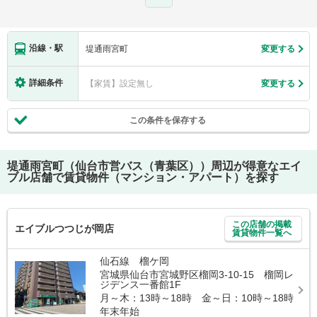
沿線・駅
堤通雨宮町
変更する
詳細条件
【家賃】設定無し
変更する
この条件を保存する
堤通雨宮町（仙台市営バス（青葉区））
周辺が得意なエイ
ブル店舗で賃貸物件（マンション・アパート）を探す
この店舗の掲載
エイブルつつじが岡店
賃貸物件一覧へ
仙石線 榴ケ岡
宮城県仙台市宮城野区榴岡3-10-15 榴岡レ
ジデンス一番館1F
月～木：13時～18時 金～日：10時～18時
年末年始