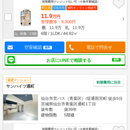
初期費用クレジット払い可（※条件要確認）
即入居
写真充実
無料オンライン相談可
11.9
万円
管理費等：9,000円
敷
11.9万
礼
11.9万
6階
1LDK
44.82㎡
画像 : 23枚
空室確認
電話で問合せ
無料
お店にLINEで相談する
無料
賃貸マンション
初期費用に注目
サンハイツ通町
仙台市営バス（青葉区）/堤通雨宮町 徒歩5分
宮城県仙台市青葉区通町1丁目
築年数
築39年
建物階数
5階建
初期費用クレジット払い可（※条件要確認）