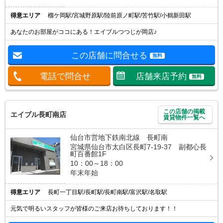
得意エリア
榴ケ岡駅/宮城野原駅/陸前原ノ町駅/苦竹駅/小鶴新田駅
あなたのお部屋がココにある！エイブルつつじが岡店♪
この店舗に問合せる
無料
電話で問合せ
店舗来店予約
無料
この店舗の掲載
エイブル長町南店
賃貸物件一覧へ
仙台市営地下鉄南北線 長町南
宮城県仙台市太白区長町7-19-37 副都心長
町百番館1F
10：00～18：00
年末年始
得意エリア
長町一丁目駅/長町駅/長町南駅/富沢駅/名取駅
元気で明るいスタッフが皆様のご来店お待ちしております！！