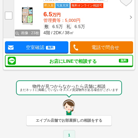
即入居
写真充実
無料オンライン相談可
6.5
万円
管理費等：5,000円
敷
6.5万
礼
6.5万
4階
2DK
38㎡
画像 : 23枚
空室確認
電話で問合せ
無料
お店にLINEで相談する
無料
物件が見つからなかったら店舗に相談
まだネットに掲載していないオススメ賃貸物件がある場合がございます
エイブル店舗でお部屋探しの相談をする
1