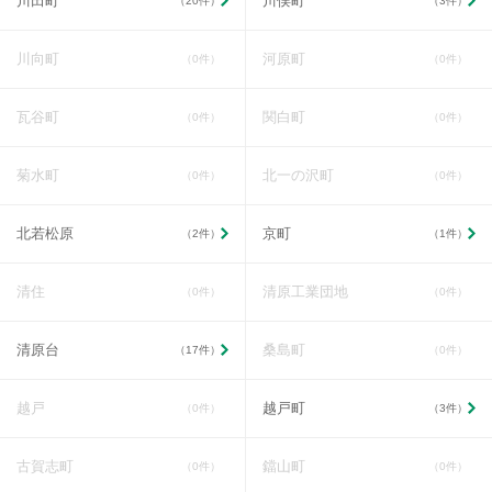
川田町
川俣町
（20件）
（3件）
川向町
河原町
（0件）
（0件）
瓦谷町
関白町
（0件）
（0件）
菊水町
北一の沢町
（0件）
（0件）
北若松原
京町
（2件）
（1件）
清住
清原工業団地
（0件）
（0件）
清原台
桑島町
（17件）
（0件）
越戸
越戸町
（0件）
（3件）
古賀志町
鐺山町
（0件）
（0件）