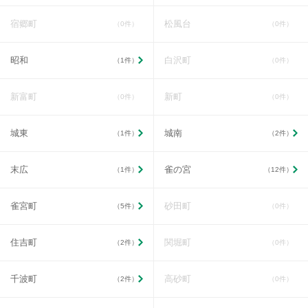
宿郷町
松風台
（0件）
（0件）
昭和
白沢町
（1件）
（0件）
新富町
新町
（0件）
（0件）
城東
城南
（1件）
（2件）
末広
雀の宮
（1件）
（12件）
雀宮町
砂田町
（5件）
（0件）
住吉町
関堀町
（2件）
（0件）
千波町
高砂町
（2件）
（0件）