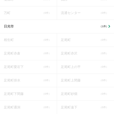
万町
流通センター
（0件）
（0件）
日光市
（1件）
相生町
足尾町
（0件）
（0件）
足尾町赤倉
足尾町赤沢
（0件）
（0件）
足尾町愛宕下
足尾町上の平
（0件）
（0件）
足尾町掛水
足尾町上間藤
（0件）
（0件）
足尾町下間藤
足尾町砂畑
（0件）
（0件）
足尾町通洞
足尾町遠下
（0件）
（0件）