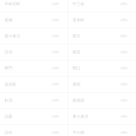
中鉢石町
中三依
（0件）
（0件）
長畑
並木町
（0件）
（0件）
西小来川
西川
（0件）
（0件）
日光
根室
（0件）
（0件）
野門
野口
（0件）
（0件）
花石町
原宿
（0件）
（0件）
針貝
萩垣面
（0件）
（0件）
日蔭
東小来川
（0件）
（0件）
日向
平ケ崎
（0件）
（0件）