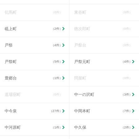
伝馬町
東谷町
（0件）
（0件）
砥上町
徳次郎町
（2件）
（0件）
戸祭
戸祭台
（4件）
（0件）
戸祭町
戸祭元町
（5件）
（4件）
豊郷台
問屋町
（1件）
（0件）
道場宿町
中一の沢町
（0件）
（3件）
中今泉
中岡本町
（27件）
（7件）
中河原町
中久保
（1件）
（2件）