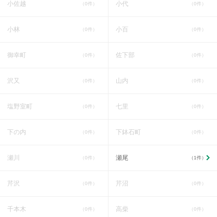
小佐越
小代
（0件）
（0件）
小林
小百
（0件）
（0件）
御幸町
佐下部
（0件）
（0件）
沢又
山内
（0件）
（0件）
塩野室町
七里
（0件）
（0件）
下の内
下鉢石町
（0件）
（0件）
瀬川
瀬尾
（0件）
（1件）
芹沢
芹沼
（0件）
（0件）
千本木
高柴
（0件）
（0件）