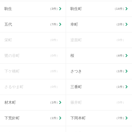
駒生
駒生町
（3件）
（14件）
五代
幸町
（7件）
（2件）
栄町
逆面町
（0件）
（0件）
鷺の谷町
桜
（0件）
（4件）
下ケ橋町
さつき
（0件）
（1件）
さるやま町
三番町
（0件）
（1件）
材木町
篠井町
（1件）
（0件）
下荒針町
下岡本町
（1件）
（7件）