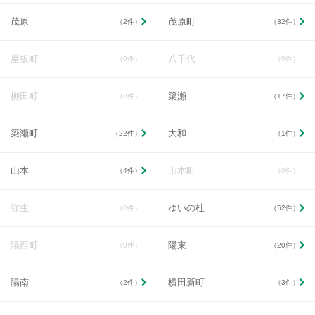
茂原
茂原町
（2件）
（32件）
屋板町
八千代
（0件）
（0件）
柳田町
簗瀬
（0件）
（17件）
簗瀬町
大和
（22件）
（1件）
山本
山本町
（4件）
（0件）
弥生
ゆいの杜
（0件）
（52件）
陽西町
陽東
（0件）
（20件）
陽南
横田新町
（2件）
（3件）