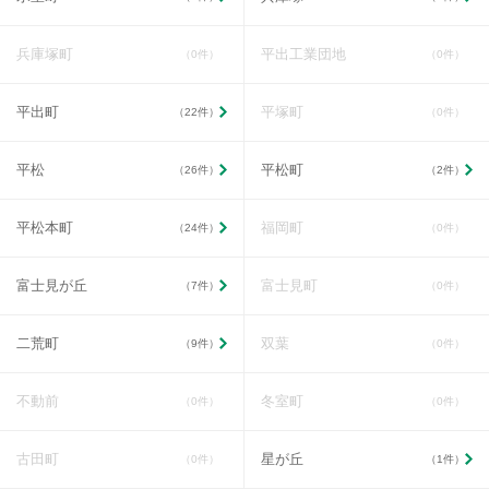
兵庫塚町
平出工業団地
（0件）
（0件）
平出町
平塚町
（22件）
（0件）
平松
平松町
（26件）
（2件）
平松本町
福岡町
（24件）
（0件）
富士見が丘
富士見町
（7件）
（0件）
二荒町
双葉
（9件）
（0件）
不動前
冬室町
（0件）
（0件）
古田町
星が丘
（0件）
（1件）