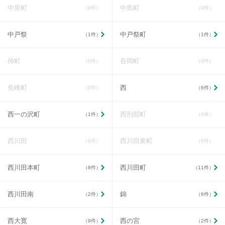
中里町
中島町
（0件）
（0件）
中戸祭
中戸祭町
（1件）
（1件）
仲町
長岡町
（0件）
（0件）
長峰町
西
（0件）
（6件）
西一の沢町
西刑部町
（1件）
（0件）
西川田
西川田東町
（0件）
（0件）
西川田本町
西川田町
（8件）
（11件）
西川田南
錦
（2件）
（6件）
西大寛
西の宮
（9件）
（2件）