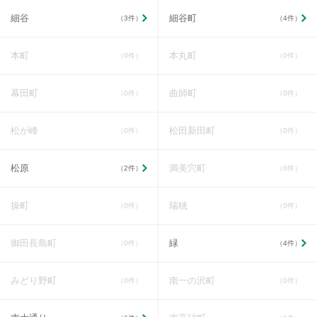
細谷
細谷町
（3件）
（4件）
本町
本丸町
（0件）
（0件）
幕田町
曲師町
（0件）
（0件）
松が峰
松田新田町
（0件）
（0件）
松原
満美穴町
（2件）
（0件）
操町
瑞穂
（0件）
（0件）
御田長島町
緑
（0件）
（4件）
みどり野町
南一の沢町
（0件）
（0件）