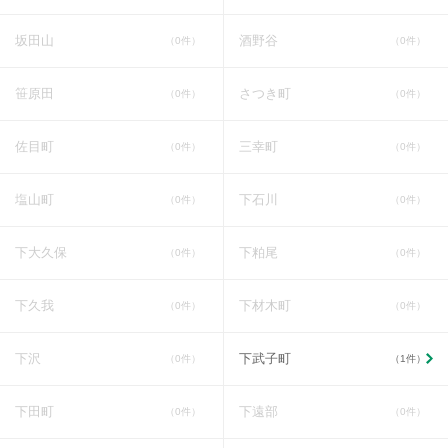
坂田山
酒野谷
（0件）
（0件）
笹原田
さつき町
（0件）
（0件）
佐目町
三幸町
（0件）
（0件）
塩山町
下石川
（0件）
（0件）
下大久保
下粕尾
（0件）
（0件）
下久我
下材木町
（0件）
（0件）
下沢
下武子町
（0件）
（1件）
下田町
下遠部
（0件）
（0件）