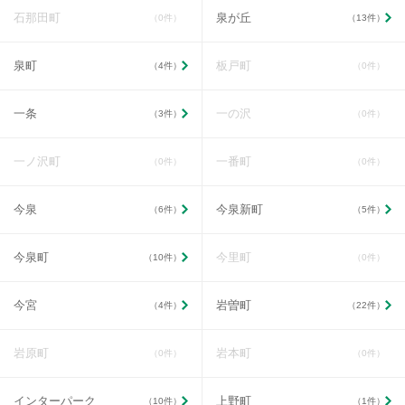
石那田町
泉が丘
（0件）
（13件）
泉町
板戸町
（4件）
（0件）
一条
一の沢
（3件）
（0件）
一ノ沢町
一番町
（0件）
（0件）
今泉
今泉新町
（6件）
（5件）
今泉町
今里町
（10件）
（0件）
今宮
岩曽町
（4件）
（22件）
岩原町
岩本町
（0件）
（0件）
インターパーク
上野町
（10件）
（1件）