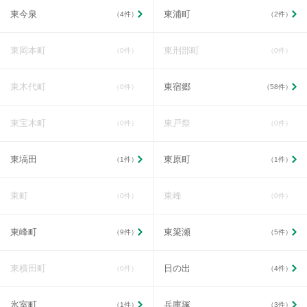
東今泉
東浦町
（4件）
（2件）
東岡本町
東刑部町
（0件）
（0件）
東木代町
東宿郷
（0件）
（58件）
東宝木町
東戸祭
（0件）
（0件）
東塙田
東原町
（1件）
（1件）
東町
東峰
（0件）
（0件）
東峰町
東簗瀬
（9件）
（5件）
東横田町
日の出
（0件）
（4件）
氷室町
兵庫塚
（1件）
（3件）