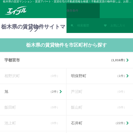
栃木県の賃貸マンション・賃貸アパート・賃貸住宅の不動産情報を検索！不動産賃貸の物件探しは、お部屋探しのエイブル
保存条件
栃木県の賃貸物件サイトマ
検索履歴
お気に入り
ップ
栃木県の賃貸物件を市区町村から探す
宇都宮市
（1,016件）
相野沢町
明保野町
（0件）
（1件）
旭
芦沼町
（2件）
（0件）
飯田町
飯山町
（0件）
（0件）
池上町
石井町
（0件）
（22件）