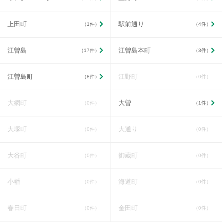
上田町
駅前通り
（1件）
（4件）
江曽島
江曽島本町
（17件）
（3件）
江曽島町
江野町
（8件）
（0件）
大網町
大曽
（0件）
（1件）
大塚町
大通り
（0件）
（0件）
大谷町
御蔵町
（0件）
（0件）
小幡
海道町
（0件）
（0件）
春日町
金田町
（0件）
（0件）