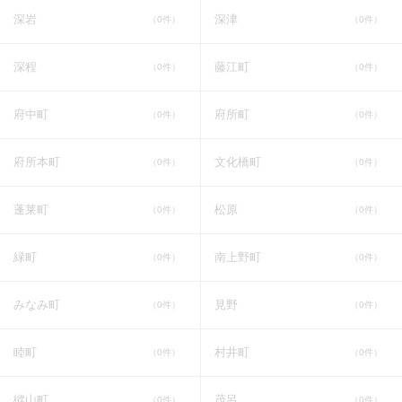
深岩
深津
（0件）
（0件）
深程
藤江町
（0件）
（0件）
府中町
府所町
（0件）
（0件）
府所本町
文化橋町
（0件）
（0件）
蓬莱町
松原
（0件）
（0件）
緑町
南上野町
（0件）
（0件）
みなみ町
見野
（0件）
（0件）
睦町
村井町
（0件）
（0件）
樅山町
茂呂
（0件）
（0件）