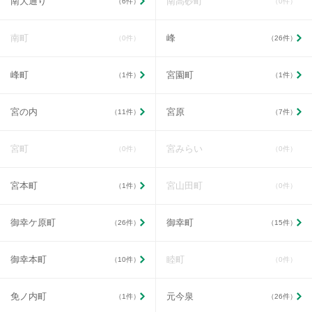
南大通り
南高砂町
（6件）
（0件）
南町
峰
（0件）
（26件）
峰町
宮園町
（1件）
（1件）
宮の内
宮原
（11件）
（7件）
宮町
宮みらい
（0件）
（0件）
宮本町
宮山田町
（1件）
（0件）
御幸ケ原町
御幸町
（26件）
（15件）
御幸本町
睦町
（10件）
（0件）
免ノ内町
元今泉
（1件）
（26件）