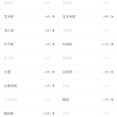
高松町
宝井町
（0件）
（0件）
宝木町
宝木本町
（4件）
（6件）
滝の原
滝谷町
（2件）
（0件）
竹下町
竹林町
（1件）
（11件）
田下町
田野町
（0件）
（0件）
大寛
台新田
（2件）
（2件）
台新田町
中央
（1件）
（0件）
中央本町
鶴田
（0件）
（7件）
鶴田町
天神
（23件）
（0件）