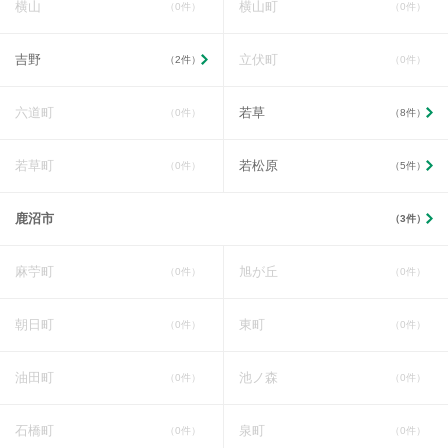
横山
横山町
（0件）
（0件）
吉野
立伏町
（2件）
（0件）
六道町
若草
（0件）
（8件）
若草町
若松原
（0件）
（5件）
鹿沼市
（3件）
麻苧町
旭が丘
（0件）
（0件）
朝日町
東町
（0件）
（0件）
油田町
池ノ森
（0件）
（0件）
石橋町
泉町
（0件）
（0件）