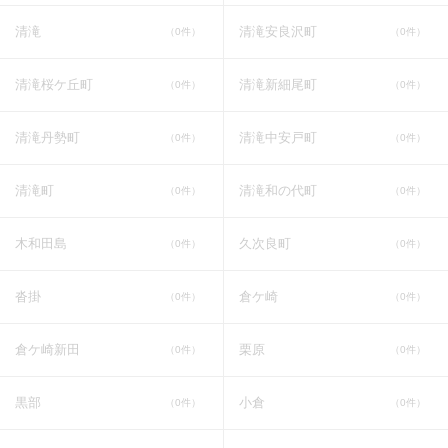
清滝
清滝安良沢町
（0件）
（0件）
清滝桜ケ丘町
清滝新細尾町
（0件）
（0件）
清滝丹勢町
清滝中安戸町
（0件）
（0件）
清滝町
清滝和の代町
（0件）
（0件）
木和田島
久次良町
（0件）
（0件）
沓掛
倉ケ崎
（0件）
（0件）
倉ケ崎新田
栗原
（0件）
（0件）
黒部
小倉
（0件）
（0件）