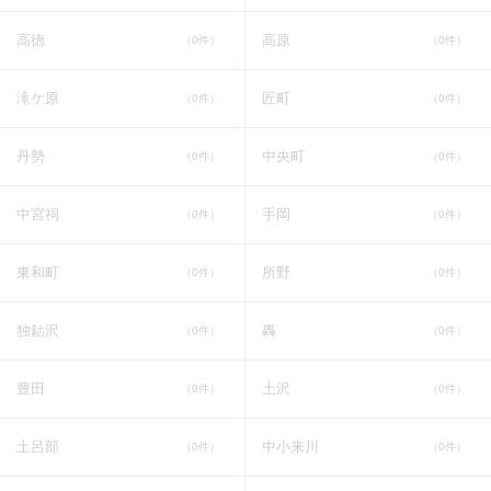
高徳
高原
（0件）
（0件）
滝ケ原
匠町
（0件）
（0件）
丹勢
中央町
（0件）
（0件）
中宮祠
手岡
（0件）
（0件）
東和町
所野
（0件）
（0件）
独鈷沢
轟
（0件）
（0件）
豊田
土沢
（0件）
（0件）
土呂部
中小来川
（0件）
（0件）