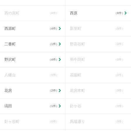
西の宮町
西原
（0件）
（8件）
西原町
新里町
（4件）
（0件）
二番町
野高谷町
（1件）
（0件）
野沢町
羽牛田町
（4件）
（0件）
八幡台
花園町
（0件）
（0件）
花房
花房本町
（2件）
（0件）
塙田
針ケ谷
（1件）
（0件）
針ヶ谷町
馬場通り
（0件）
（0件）