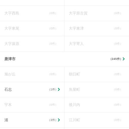
大字西島
大字原古賀
（0件）
（0件）
大字東尾
大字東津
（0件）
（0件）
大字簑原
大字寄人
（0件）
（0件）
唐津市
（245件）
旭が丘
朝日町
（0件）
（0件）
石志
魚屋町
（1件）
（0件）
宇木
後川内
（0件）
（0件）
浦
江川町
（3件）
（0件）