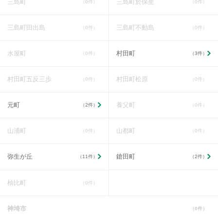
三島町
三島町於保里
（0件）
（0件）
三島町田出島
三島町不動島
（0件）
（0件）
水屋町
村田町
（0件）
（3件）
村田町五反三歩
村田町松原
（0件）
（0件）
元町
養父町
（2件）
（0件）
山浦町
山都町
（0件）
（0件）
弥生が丘
鎗田町
（11件）
（2件）
柚比町
（0件）
神埼市
（0件）