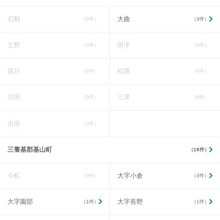
石動
大曲
（0件）
（3件）
立野
田手
（0件）
（0件）
箱川
松隈
（0件）
（0件）
豆田
三津
（0件）
（0件）
吉田
（0件）
三養基郡基山町
（18件）
今町
大字小倉
（0件）
（3件）
大字園部
大字長野
（1件）
（1件）