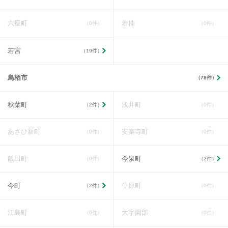
六座町
若楠
（0件）
（0件）
若宮
（19件）
鳥栖市
（78件）
秋葉町
浅井町
（2件）
（0件）
あさひ新町
安楽寺町
（0件）
（0件）
飯田町
今泉町
（0件）
（2件）
今町
牛原町
（2件）
（0件）
江島町
大字園部
（0件）
（0件）