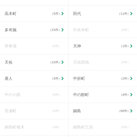
高木町
田代
（5件）
（11件）
多布施
中央本町
（23件）
（0件）
停車場
天神
（0件）
（1件）
天祐
天祐団地
（15件）
（0件）
唐人
中折町
（5件）
（2件）
中の小路
中の館町
（0件）
（4件）
長瀬町
鍋島
（0件）
（68件）
鍋島町植木
鍋島町江頭
（0件）
（0件）