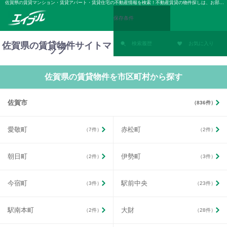
佐賀県の賃貸マンション・賃貸アパート・賃貸住宅の不動産情報を検索！不動産賃貸の物件探しは、お部屋探しのエイブル
保存条件
佐賀県の賃貸物件サイトマ
検索履歴
お気に入り
ップ
佐賀県の賃貸物件を市区町村から探す
佐賀市
（836件）
愛敬町
赤松町
（7件）
（2件）
朝日町
伊勢町
（2件）
（3件）
今宿町
駅前中央
（3件）
（23件）
駅南本町
大財
（2件）
（28件）