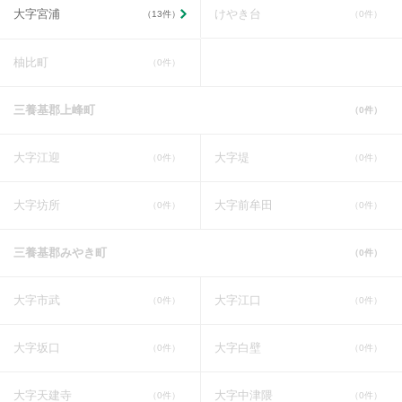
大字宮浦
けやき台
（13件）
（0件）
柚比町
（0件）
三養基郡上峰町
（0件）
大字江迎
大字堤
（0件）
（0件）
大字坊所
大字前牟田
（0件）
（0件）
三養基郡みやき町
（0件）
大字市武
大字江口
（0件）
（0件）
大字坂口
大字白壁
（0件）
（0件）
大字天建寺
大字中津隈
（0件）
（0件）