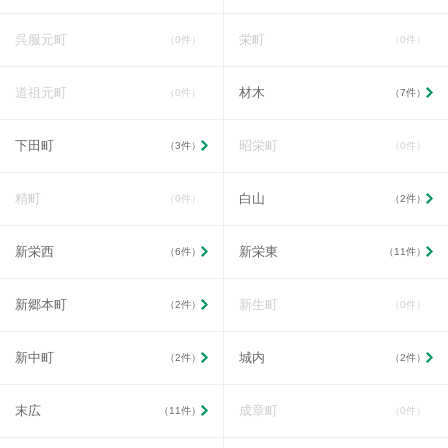
呉服元町
栄町
（0件）
（0件）
道祖元町
材木
（0件）
（7件）
下田町
昭栄町
（3件）
（0件）
精町
白山
（0件）
（2件）
新栄西
新栄東
（6件）
（11件）
新郷本町
新生町
（2件）
（0件）
新中町
城内
（2件）
（2件）
末広
成章町
（11件）
（0件）