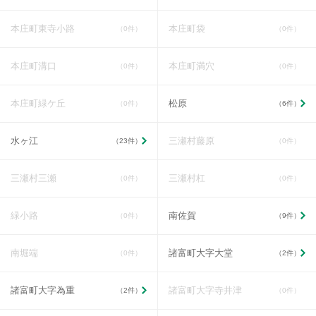
本庄町東寺小路
本庄町袋
（0件）
（0件）
本庄町溝口
本庄町満穴
（0件）
（0件）
本庄町緑ケ丘
松原
（0件）
（6件）
水ヶ江
三瀬村藤原
（23件）
（0件）
三瀬村三瀬
三瀬村杠
（0件）
（0件）
緑小路
南佐賀
（0件）
（9件）
南堀端
諸富町大字大堂
（0件）
（2件）
諸富町大字為重
諸富町大字寺井津
（2件）
（0件）