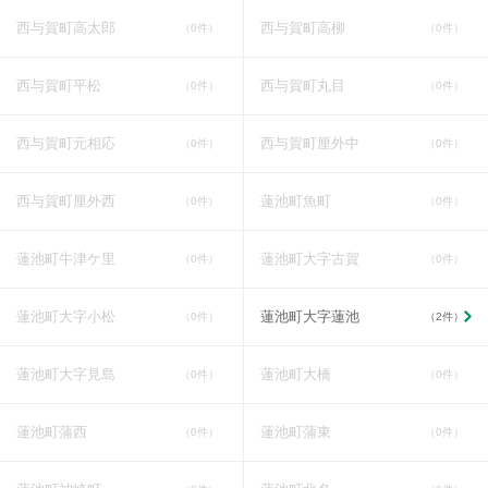
西与賀町高太郎
西与賀町高柳
（0件）
（0件）
西与賀町平松
西与賀町丸目
（0件）
（0件）
西与賀町元相応
西与賀町厘外中
（0件）
（0件）
西与賀町厘外西
蓮池町魚町
（0件）
（0件）
蓮池町牛津ケ里
蓮池町大字古賀
（0件）
（0件）
蓮池町大字小松
蓮池町大字蓮池
（0件）
（2件）
蓮池町大字見島
蓮池町大橋
（0件）
（0件）
蓮池町蒲西
蓮池町蒲東
（0件）
（0件）