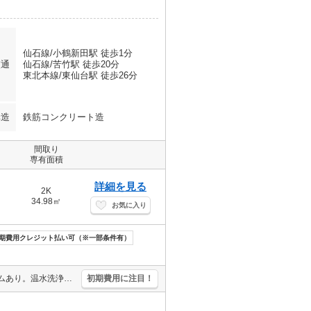
仙石線/小鶴新田駅 徒歩1分
交通
仙石線/苦竹駅 徒歩20分
東北本線/東仙台駅 徒歩26分
構造
鉄筋コンクリート造
間取り
専有面積
詳細を見る
2K
34.98㎡
お気に入り
期費用クレジット払い可（※一部条件有）
宅配ボックスあり。光インターネット・Wi-Fi月額無料。トランクルームあり。温水洗浄便座付き。オートロック。シャワー付独立洗面台。追焚給湯。TVモニターホン有。角部屋。システムキッチン。
初期費用に注目！