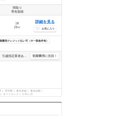
間取り
専有面積
詳細を見る
1K
29㎡
お気に入り
期費用クレジット払い可（※一部条件有）
宅配ボックスあり。トランクルームあり。光インターネットWi-Fi無料。引越指定業者あり。敷金・礼金なし。オートロック。追焚給湯。シャワー付独立洗面台。TVモニターホン有。システムキッチン。
初期費用に注目！
駅
苦竹駅
東北本線
東仙台駅
オートロック
0.55ヶ月