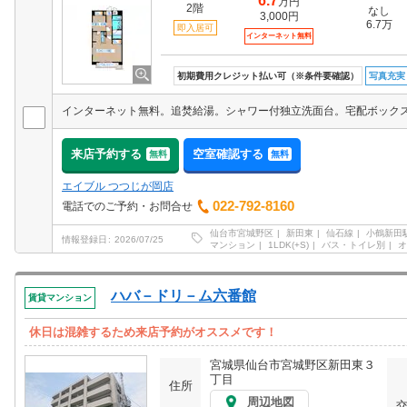
6.7
万円
2階
なし
3,000円
6.7万
即入居可
インターネット無料
初期費用クレジット払い可（※条件要確認）
写真充実
来店予約する
空室確認する
無料
無料
エイブル つつじが岡店
022-792-8160
電話でのご予約・お問合せ
仙台市宮城野区
新田東
仙石線
小鶴新田
情報登録日
2026/07/25
マンション
1LDK(+S)
バス・トイレ別
オ
ハバ－ドリ－ム六番館
賃貸マンション
休日は混雑するため来店予約がオススメです！
宮城県仙台市宮城野区新田東３
丁目
住所
周辺地図