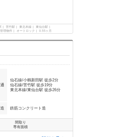
駅
苦竹駅
東北本線
東仙台駅
管理物件
オートロック
0.55ヶ月
仙石線/小鶴新田駅 徒歩2分
交通
仙石線/苦竹駅 徒歩19分
東北本線/東仙台駅 徒歩26分
構造
鉄筋コンクリート造
間取り
専有面積