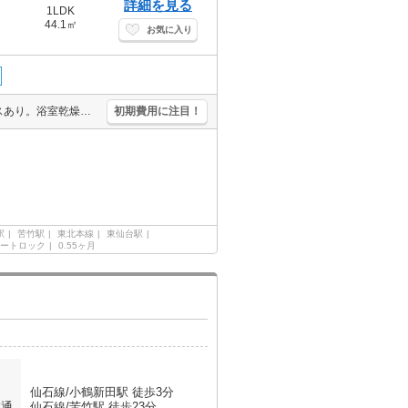
詳細を見る
1LDK
44.1㎡
お気に入り
インターネット無料。追焚給湯。シャワー付独立洗面台。宅配ボックスあり。浴室乾燥機付。温水洗浄便座付き。TVモニターホン有。敷金なし。初期費用カード払い可。仲介手数料家賃の0.55ヵ月分。
初期費用に注目！
駅
苦竹駅
東北本線
東仙台駅
ートロック
0.55ヶ月
仙石線/小鶴新田駅 徒歩3分
交通
仙石線/苦竹駅 徒歩23分