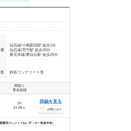
仙石線/小鶴新田駅 徒歩1分
交通
仙石線/苦竹駅 徒歩20分
東北本線/東仙台駅 徒歩26分
構造
鉄筋コンクリート造
間取り
専有面積
詳細を見る
2K
34.98㎡
お気に入り
期費用クレジット払い可（※一部条件有）