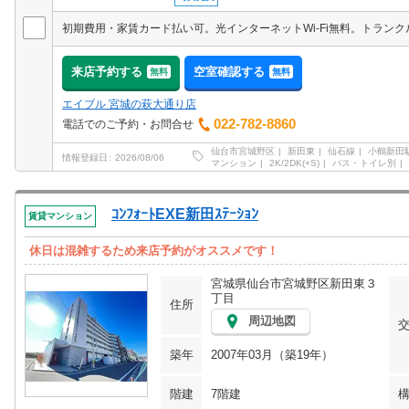
来店予約する
空室確認する
無料
無料
エイブル 宮城の萩大通り店
022-782-8860
電話でのご予約・お問合せ
仙台市宮城野区
新田東
仙石線
小鶴新田
情報登録日
2026/08/06
マンション
2K/2DK(+S)
バス・トイレ別
ｺﾝﾌｫｰﾄEXE新田ｽﾃｰｼｮﾝ
賃貸マンション
休日は混雑するため来店予約がオススメです！
宮城県仙台市宮城野区新田東３
丁目
住所
周辺地図
築年
2007年03月（築19年）
階建
7階建