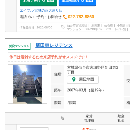
来店予約する
空室確認する
無料
無料
エイブル 宮城の萩大通り店
022-782-8860
電話でのご予約・お問合せ
仙台市宮城野区
新田東
仙石線
小鶴新田
情報登録日
2026/08/06
マンション
2K/2DK(+S)
バス・トイレ別
新田東レジデンス
賃貸マンション
休日は混雑するため来店予約がオススメです！
宮城県仙台市宮城野区新田東3
丁目
住所
周辺地図
築年
2007年03月（築19年）
階建
7階建
家賃
敷金
階
管理費
礼金