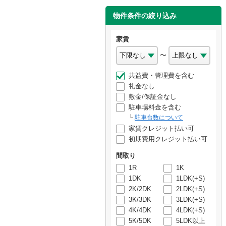
物件条件の絞り込み
家賃
〜
共益費・管理費を含む
礼金なし
敷金/保証金なし
駐車場料金を含む
駐車台数について
家賃クレジット払い可
初期費用クレジット払い可
間取り
1R
1K
1DK
1LDK(+S)
2K/2DK
2LDK(+S)
3K/3DK
3LDK(+S)
4K/4DK
4LDK(+S)
5K/5DK
5LDK以上