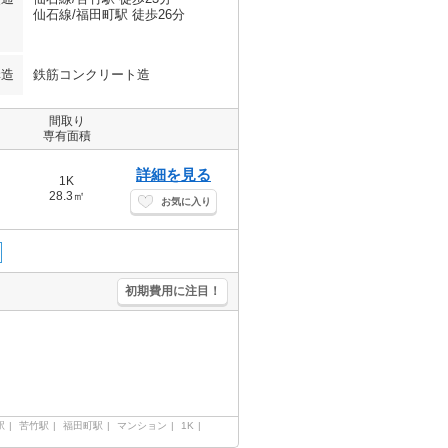
仙石線/福田町駅 徒歩26分
構造
鉄筋コンクリート造
間取り
専有面積
詳細を見る
1K
28.3㎡
お気に入り
初期費用に注目！
駅
苦竹駅
福田町駅
マンション
1K