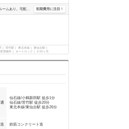
初期費用・家賃カード払い可。光インターネットWi-Fi無料。トランクルームあり。宅配ボックスあり。機械式駐車場下段5,500円/月。システムキッチン。オートロック。機械式駐車場上段7,700円/月。
初期費用に注目！
駅
苦竹駅
東北本線
東仙台駅
管理物件
オートロック
0.55ヶ月
仙石線/小鶴新田駅 徒歩1分
交通
仙石線/苦竹駅 徒歩20分
東北本線/東仙台駅 徒歩26分
構造
鉄筋コンクリート造