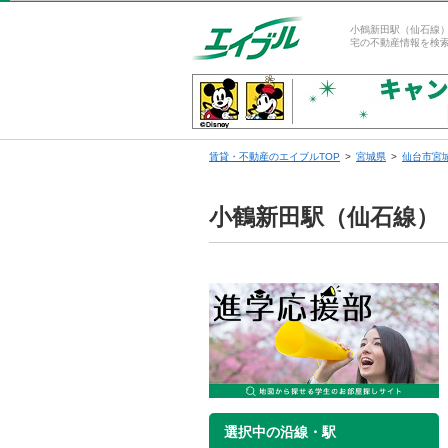
小鶴新田駅（仙石線
宅の不動産情報を検
賃貸・不動産のエイブルTOP
宮城県
仙台市宮
小鶴新田駅（仙石線）
選択中の沿線・駅