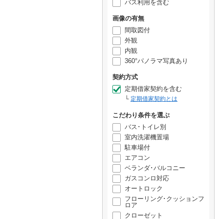
バス利用を含む
画像の有無
間取図付
外観
内観
360°パノラマ写真あり
契約方式
定期借家契約を含む
定期借家契約とは
こだわり条件を選ぶ
バス･トイレ別
室内洗濯機置場
駐車場付
エアコン
ベランダ･バルコニー
ガスコンロ対応
オートロック
フローリング･クッションフ
ロア
クローゼット