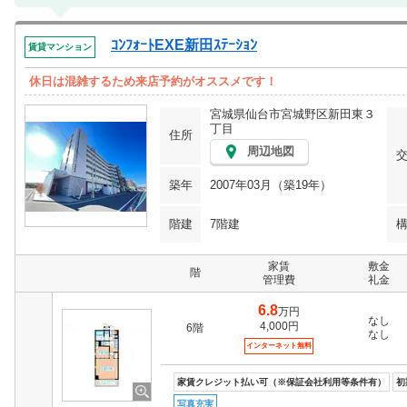
ｺﾝﾌｫｰﾄEXE新田ｽﾃｰｼｮﾝ
賃貸マンション
休日は混雑するため来店予約がオススメです！
宮城県仙台市宮城野区新田東３
丁目
住所
周辺地図
築年
2007年03月（築19年）
階建
7階建
家賃
敷金
階
管理費
礼金
6.8
万円
なし
4,000円
6階
なし
インターネット無料
家賃クレジット払い可（※保証会社利用等条件有）
初
写真充実