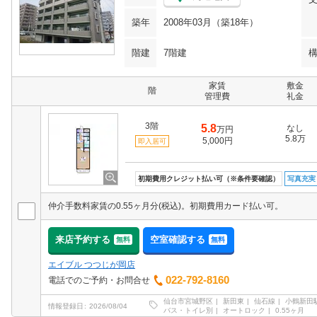
築年
2008年03月（築18年）
階建
7階建
家賃
敷金
階
管理費
礼金
3階
5.8
なし
万円
5.8万
5,000円
即入居可
初期費用クレジット払い可（※条件要確認）
写真充実
仲介手数料家賃の0.55ヶ月分(税込)。初期費用カード払い可。
来店予約する
空室確認する
無料
無料
エイブル つつじが岡店
022-792-8160
電話でのご予約・お問合せ
仙台市宮城野区
新田東
仙石線
小鶴新田
情報登録日
2026/08/04
バス・トイレ別
オートロック
0.55ヶ月