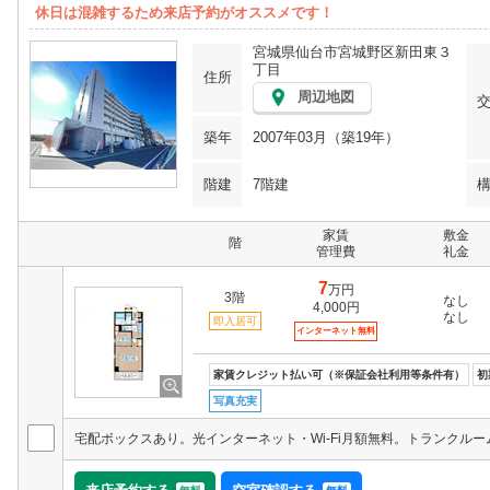
休日は混雑するため来店予約がオススメです！
宮城県仙台市宮城野区新田東３
丁目
住所
周辺地図
築年
2007年03月（築19年）
階建
7階建
家賃
敷金
階
管理費
礼金
7
万円
3階
なし
4,000円
なし
即入居可
インターネット無料
家賃クレジット払い可（※保証会社利用等条件有）
初
写真充実