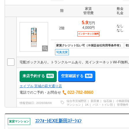
家賃
敷金
階
管理費
礼金
5.9
万円
なし
4,000円
2階
なし
インターネット無料
家賃クレジット払い可（※保証会社利用等条件有）
初
写真充実
来店予約する
空室確認する
無料
無料
エイブル 宮城の萩大通り店
022-782-8860
電話でのご予約・お問合せ
仙台市宮城野区
新田東
仙石線
小鶴新田
情報登録日
2026/08/06
マンション
1K
バス・トイレ別
管理物件
ｺﾝﾌｫｰﾄEXE新田ｽﾃｰｼｮﾝ
賃貸マンション