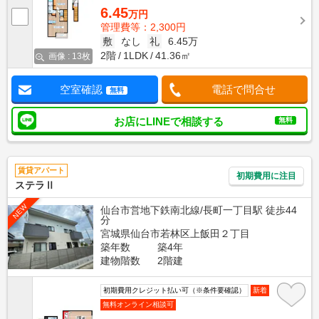
6.45
万円
管理費等：2,300円
敷
なし
礼
6.45万
2階
1LDK
41.36㎡
画像 : 13枚
空室確認
電話で問合せ
無料
お店にLINEで相談する
無料
賃貸アパート
初期費用に注目
ステラⅡ
NEW
仙台市営地下鉄南北線/長町一丁目駅 徒歩44
分
宮城県仙台市若林区上飯田２丁目
築年数
築4年
建物階数
2階建
初期費用クレジット払い可（※条件要確認）
新着
無料オンライン相談可