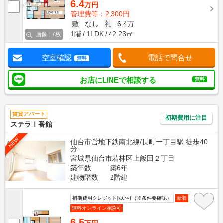
6.4
万円
管理費等：2,300円
敷
なし
礼
6.4万
1階
1LDK
42.23㎡
画像 : 7枚
空室確認
電話で問合せ
無料
お店にLINEで相談する
無料
賃貸アパート
初期費用に注目
ステラⅠ番館
NEW
仙台市営地下鉄南北線/長町一丁目駅 徒歩40
分
宮城県仙台市若林区上飯田２丁目
築年数
築6年
建物階数
2階建
初期費用クレジット払い可（※条件要確認）
新着
無料オンライン相談可
6.5