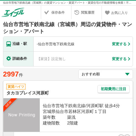
仙台市営地下鉄南北線（宮城県）の賃貸マンション・賃貸アパート・賃貸住宅の不動産情報を検索！不動産賃貸の物件探しは、お部屋探しのエイブル
保存条件
閲覧履歴
お気に入り
仙台市営地下鉄南北線（宮城県）周辺の賃貸物件・マン
ション・アパート
沿線・駅
-
仙台市営地下鉄南北線
変更する
詳細条件
【家賃】設定無し
変更する
2997
件
賃貸ハイツ
初期費用に注目
タカヨプレイス河原町
NEW
仙台市営地下鉄南北線/河原町駅 徒歩4分
宮城県仙台市若林区河原町１丁目
築年数
築浅
建物階数
2階建