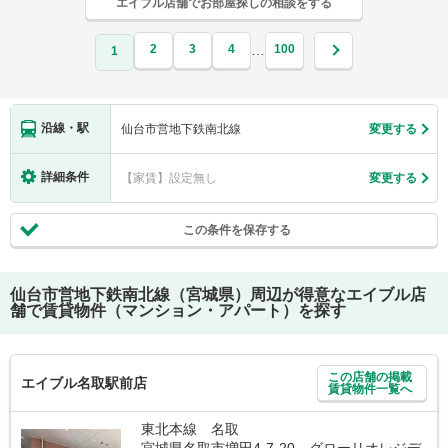
エイブル店舗でお部屋探しの相談をする
2
3
4
100
…
1
沿線・駅
仙台市営地下鉄南北線
変更する
詳細条件
【家賃】設定無し
変更する
この条件を保存する
仙台市営地下鉄南北線（宮城県）
周辺が得意なエイブル店
舗で賃貸物件（マンション・アパート）を探す
この店舗の掲載
エイブル名取駅前店
賃貸物件一覧へ
東北本線 名取
宮城県名取市増田4-7-20 グローリオレジデ