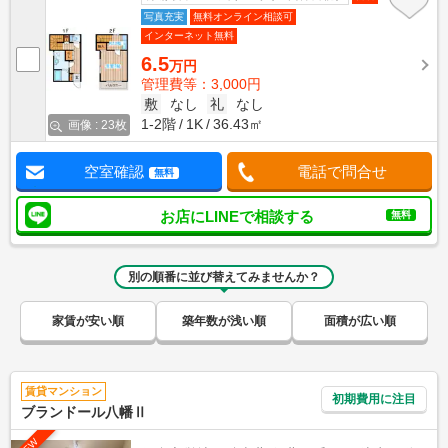
写真充実
無料オンライン相談可
インターネット無料
6.5
万円
管理費等：3,000円
敷
なし
礼
なし
1-2階
1K
36.43㎡
画像 : 23枚
空室確認
電話で問合せ
無料
お店にLINEで相談する
無料
別の順番に並び替えてみませんか？
家賃が安い順
築年数が浅い順
面積が広い順
賃貸マンション
初期費用に注目
ブランドール八幡Ⅱ