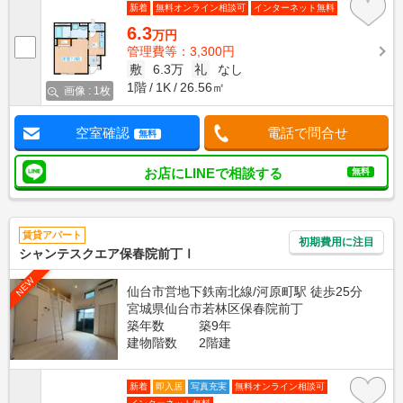
新着
無料オンライン相談可
インターネット無料
6.3
万円
管理費等：3,300円
敷
6.3万
礼
なし
1階
1K
26.56㎡
画像 : 1枚
空室確認
電話で問合せ
無料
お店にLINEで相談する
無料
賃貸アパート
初期費用に注目
シャンテスクエア保春院前丁Ⅰ
NEW
仙台市営地下鉄南北線/河原町駅 徒歩25分
宮城県仙台市若林区保春院前丁
築年数
築9年
建物階数
2階建
新着
即入居
写真充実
無料オンライン相談可