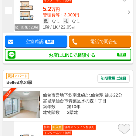
インターネット無料
5.2
万円
管理費等：3,000円
敷
なし
礼
なし
1階
1K
22.05㎡
画像 : 23枚
空室確認
電話で問合せ
無料
お店にLINEで相談する
無料
賃貸アパート
初期費用に注目
Belled水の森
NEW
仙台市営地下鉄南北線/北仙台駅 徒歩22分
宮城県仙台市青葉区水の森１丁目
築年数
築10年
建物階数
2階建
新着
即入居
無料オンライン相談可
インターネット無料