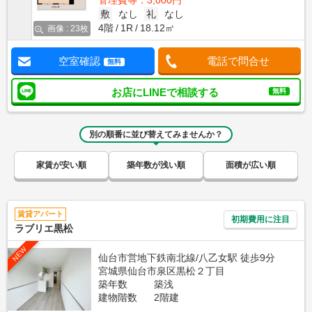
管理費等：3,000円
敷
なし
礼
なし
4階
1R
18.12㎡
画像 : 23枚
空室確認
電話で問合せ
無料
お店にLINEで相談する
無料
別の順番に並び替えてみませんか？
家賃が安い順
築年数が浅い順
面積が広い順
賃貸アパート
初期費用に注目
ラブリエ黒松
NEW
仙台市営地下鉄南北線/八乙女駅 徒歩9分
宮城県仙台市泉区黒松２丁目
築年数
築浅
建物階数
2階建