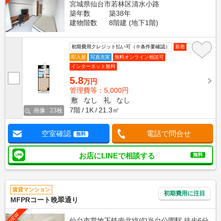
宮城県仙台市若林区清水小路
築年数
築38年
建物階数
8階建 (地下1階)
初期費用クレジット払い可（※条件要確認）
新着
即入居
写真充実
無料オンライン相談可
インターネット無料
5.8
万円
管理費等：5,000円
敷
なし
礼
なし
7階
1K
21.3㎡
画像 : 23枚
空室確認
電話で問合せ
無料
お店にLINEで相談する
無料
賃貸マンション
初期費用に注目
MFPRコート晩翠通り
NEW
仙台市営地下鉄南北線/勾当台公園駅 徒歩6分