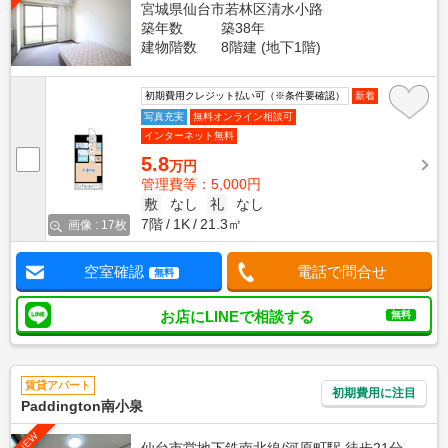
宮城県仙台市若林区清水小路
築年数
築38年
建物階数
8階建 (地下1階)
初期費用クレジット払い可（※条件要確認）
新着
写真充実
無料オンライン相談可
インターネット無料
5.8
万円
管理費等：5,000円
敷
なし
礼
なし
7階
1K
21.3㎡
画像 : 17枚
空室確認
電話で問合せ
無料
お店にLINEで相談する
無料
賃貸アパート
初期費用に注目
Paddington南小泉
NEW