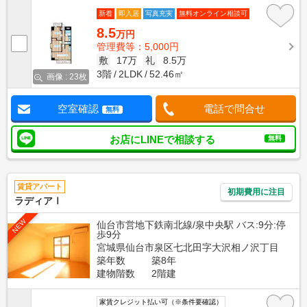
新着
即入居
写真充実
無料オンライン相談可
8.5
万円
管理費等：5,000円
敷
17万
礼
8.5万
3階
2LDK
52.46㎡
画像 : 23枚
空室確認
電話で問合せ
無料
お店にLINEで相談する
無料
賃貸アパート
初期費用に注目
ラディアⅠ
NEW
仙台市営地下鉄南北線/泉中央駅 バス:9分:停
歩9分
宮城県仙台市泉区七北田字大沢相ノ沢丁目
築年数
築8年
建物階数
2階建
家賃クレジット払い可（※条件要確認）