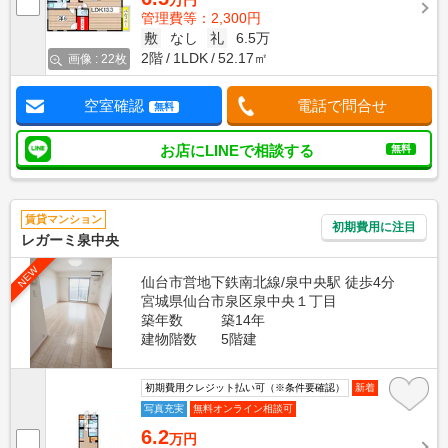
万円
管理費等：2,300円
敷
なし
礼
6.5万
2階
1LDK
52.17㎡
画像 : 22枚
空室確認
電話で問合せ
無料
お店にLINEで相談する
無料
賃貸マンション
初期費用に注目
レガーミ泉中央
NEW
仙台市営地下鉄南北線/泉中央駅 徒歩4分
宮城県仙台市泉区泉中央１丁目
築年数
築14年
建物階数
5階建
初期費用クレジット払い可（※条件要確認）
新着
写真充実
無料オンライン相談可
6.2
万円