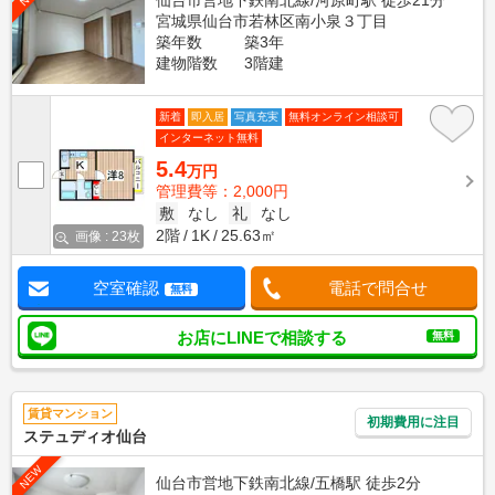
仙台市営地下鉄南北線/河原町駅 徒歩21分
宮城県仙台市若林区南小泉３丁目
築年数
築3年
建物階数
3階建
新着
即入居
写真充実
無料オンライン相談可
インターネット無料
5.4
万円
管理費等：2,000円
敷
なし
礼
なし
2階
1K
25.63㎡
画像 : 23枚
空室確認
電話で問合せ
無料
お店にLINEで相談する
無料
賃貸マンション
初期費用に注目
ステュディオ仙台
NEW
仙台市営地下鉄南北線/五橋駅 徒歩2分