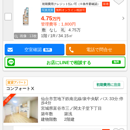
初期費用クレジット払い可（※条件要確認）
新着
写真充実
無料オンライン相談可
4.75
万円
管理費等：1,800円
敷
なし
礼
4.75万
1階
1R
34.15㎡
画像 : 13枚
空室確認
電話で問合せ
無料
お店にLINEで相談する
無料
賃貸アパート
初期費用に注目
コンフォートⅩ
NEW
仙台市営地下鉄南北線/泉中央駅 バス:33分:停
歩4分
宮城県富谷市三ノ関太子堂下丁目
築年数
築浅
建物階数
2階建