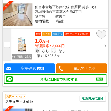
NEW
仙台市営地下鉄南北線/台原駅 徒歩13分
宮城県仙台市青葉区台原3丁目
築年数
築38年
建物階数
3階建
新着
即入居
写真充実
無料オンライン相談可
1.8
万円
管理費等：3,000円
敷
なし
礼
なし
1階
1K
23.8㎡
画像 : 23枚
空室確認
電話で問合せ
無料
お店にLINEで相談する
無料
賃貸マンション
初期費用に注目
ステュディオ仙台
NEW