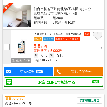
NEW
仙台市営地下鉄南北線/五橋駅 徒歩2分
宮城県仙台市若林区清水小路
築年数
築38年
建物階数
8階建 (地下1階)
初期費用クレジット払い可（※条件要確認）
新着
即入居
写真充実
無料オンライン相談可
5.8
万円
管理費等：5,000円
敷
なし
礼
なし
8階
1K
21.3㎡
画像 : 17枚
空室確認
電話で問合せ
無料
お店にLINEで相談する
無料
賃貸マンション
初期費用に注目
台原パークヴィラ