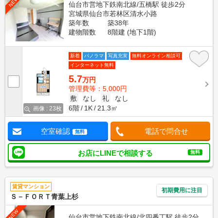
NEW
仙台市営地下鉄南北線/五橋駅 徒歩2分
宮城県仙台市若林区清水小路
築年数
築38年
建物階数
8階建 (地下1階)
新着
パノラマ
写真充実
無料オンライン相談可
インターネット無料
5.7
万円
管理費等：5,000円
敷
なし
礼
なし
6階
1K
21.3㎡
画像 : 23枚
空室確認
電話で問合せ
無料
お店にLINEで相談する
無料
賃貸マンション
初期費用に注目
Ｓ－ＦＯＲＴ青葉上杉
NEW
仙台市営地下鉄南北線/北四番丁駅 徒歩2分