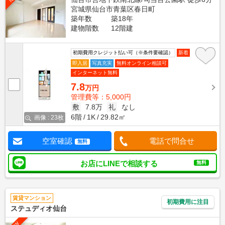
宮城県仙台市青葉区春日町
築年数
築18年
建物階数
12階建
初期費用クレジット払い可（※条件要確認）
新着
即入居
写真充実
無料オンライン相談可
インターネット無料
7.8
万円
管理費等：5,000円
敷
7.8万
礼
なし
6階
1K
29.82㎡
画像 : 23枚
空室確認
電話で問合せ
無料
お店にLINEで相談する
無料
賃貸マンション
初期費用に注目
ステュディオ仙台