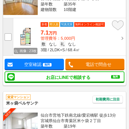
築年数
築35年
建物階数
10階建
新着
即入居
写真充実
無料オンライン相談可
7.1
万円
管理費等：5,000円
敷
なし
礼
なし
3階
2LDK+S
68.4㎡
画像 : 23枚
空室確認
電話で問合せ
無料
お店にLINEで相談する
無料
賃貸マンション
初期費用に注目
米ヶ袋ベルサンテ
NEW
仙台市営地下鉄南北線/愛宕橋駅 徒歩13分
宮城県仙台市青葉区米ケ袋２丁目
築年数
築19年