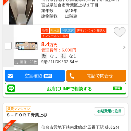
宮城県仙台市青葉区上杉１丁目
築年数
築18年
建物階数
12階建
新着
即入居
写真充実
無料オンライン相談可
インターネット無料
8.4
万円
管理費等：6,000円
敷
なし
礼
なし
9階
1LDK
32.54㎡
画像 : 23枚
空室確認
電話で問合せ
無料
お店にLINEで相談する
無料
賃貸マンション
初期費用に注目
Ｓ－ＦＯＲＴ青葉上杉
NEW
仙台市営地下鉄南北線/北四番丁駅 徒歩2分