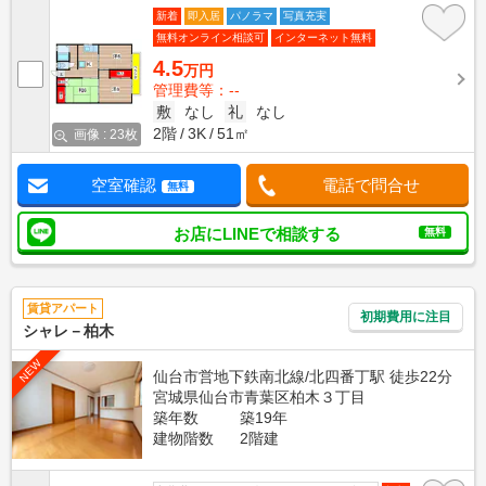
新着
即入居
パノラマ
写真充実
無料オンライン相談可
インターネット無料
4.5
万円
管理費等：--
敷
なし
礼
なし
2階
3K
51㎡
画像 : 23枚
空室確認
電話で問合せ
無料
お店にLINEで相談する
無料
賃貸アパート
初期費用に注目
シャレ－柏木
NEW
仙台市営地下鉄南北線/北四番丁駅 徒歩22分
宮城県仙台市青葉区柏木３丁目
築年数
築19年
建物階数
2階建