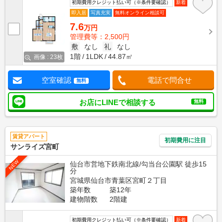
初期費用クレジット払い可（※条件要確認）
新着
即入居
写真充実
無料オンライン相談可
7.6
万円
管理費等：2,500円
敷
なし
礼
なし
1階
1LDK
44.87㎡
画像 : 23枚
空室確認
電話で問合せ
無料
お店にLINEで相談する
無料
賃貸アパート
初期費用に注目
サンライズ宮町
NEW
仙台市営地下鉄南北線/勾当台公園駅 徒歩15
分
宮城県仙台市青葉区宮町２丁目
築年数
築12年
建物階数
2階建
初期費用クレジット払い可（※条件要確認）
新着