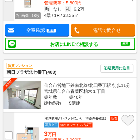
管理費等：5,800円
敷
なし
礼
6.2万
4階
1R
33.35㎡
画像 : 18枚
空室確認
電話で問合せ
無料
お店にLINEで相談する
無料
賃貸マンション
初期費用に注目
朝日プラザ北七番丁(403)
NEW
仙台市営地下鉄南北線/北四番丁駅 徒歩11分
宮城県仙台市青葉区柏木１丁目
築年数
築40年
建物階数
5階建
初期費用クレジット払い可（※条件要確認）
新着
写真充実
無料オンライン相談可
3
万円