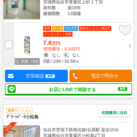
宮城県仙台市青葉区上杉１丁目
築年数
築18年
建物階数
12階建
新着
即入居
写真充実
無料オンライン相談可
インターネット無料
7.6
万円
管理費等：6,000円
敷
なし
礼
なし
5階
1DK
32.58㎡
画像 : 19枚
空室確認
電話で問合せ
無料
お店にLINEで相談する
無料
賃貸マンション
初期費用に注目
ｸﾞﾘｰﾝﾊﾟｰｸ小松島
NEW
仙台市営地下鉄南北線/台原駅 徒歩15分
宮城県仙台市青葉区小松島2丁目