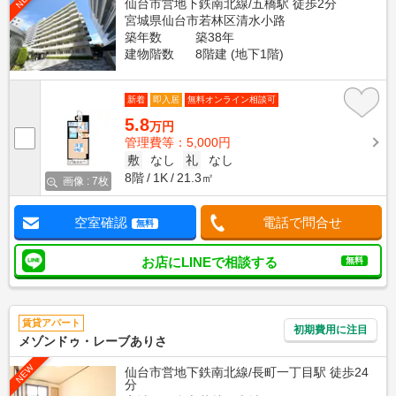
仙台市営地下鉄南北線/五橋駅 徒歩2分
宮城県仙台市若林区清水小路
築年数
築38年
建物階数
8階建 (地下1階)
新着
即入居
無料オンライン相談可
5.8
万円
管理費等：5,000円
敷
なし
礼
なし
8階
1K
21.3㎡
画像 : 7枚
空室確認
電話で問合せ
無料
お店にLINEで相談する
無料
賃貸アパート
初期費用に注目
メゾンドゥ・レーブありさ
NEW
仙台市営地下鉄南北線/長町一丁目駅 徒歩24
分