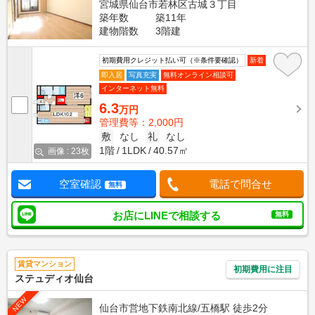
宮城県仙台市若林区古城３丁目
築年数
築11年
建物階数
3階建
初期費用クレジット払い可（※条件要確認）
新着
即入居
写真充実
無料オンライン相談可
インターネット無料
6.3
万円
管理費等：2,000円
敷
なし
礼
なし
1階
1LDK
40.57㎡
画像 : 23枚
空室確認
電話で問合せ
無料
お店にLINEで相談する
無料
賃貸マンション
初期費用に注目
ステュディオ仙台
NEW
仙台市営地下鉄南北線/五橋駅 徒歩2分