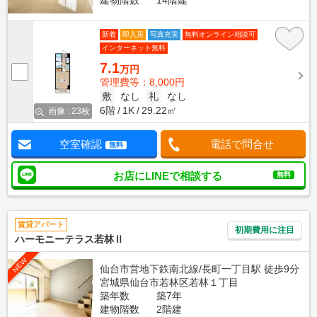
建物階数
14階建
新着
即入居
写真充実
無料オンライン相談可
インターネット無料
7.1
万円
管理費等：8,000円
敷
なし
礼
なし
6階
1K
29.22㎡
画像 : 23枚
空室確認
電話で問合せ
無料
お店にLINEで相談する
無料
賃貸アパート
初期費用に注目
ハーモニーテラス若林Ⅱ
NEW
仙台市営地下鉄南北線/長町一丁目駅 徒歩9分
宮城県仙台市若林区若林１丁目
築年数
築7年
建物階数
2階建