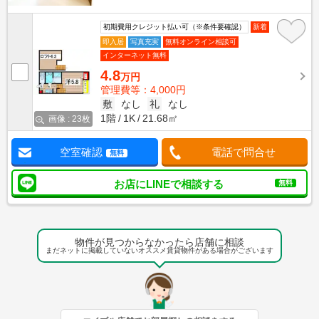
初期費用クレジット払い可（※条件要確認）
新着
即入居
写真充実
無料オンライン相談可
インターネット無料
4.8
万円
管理費等：4,000円
敷
なし
礼
なし
1階
1K
21.68㎡
画像 : 23枚
空室確認
電話で問合せ
無料
お店にLINEで相談する
無料
物件が見つからなかったら店舗に相談
まだネットに掲載していないオススメ賃貸物件がある場合がございます