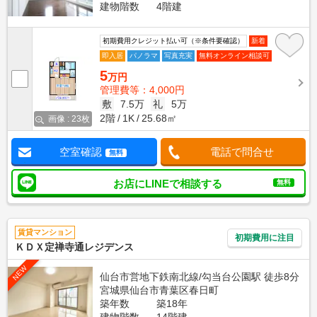
建物階数
4階建
初期費用クレジット払い可（※条件要確認）
新着
即入居
パノラマ
写真充実
無料オンライン相談可
5
万円
管理費等：4,000円
敷
7.5万
礼
5万
2階
1K
25.68㎡
画像 : 23枚
空室確認
電話で問合せ
無料
お店にLINEで相談する
無料
賃貸マンション
初期費用に注目
ＫＤＸ定禅寺通レジデンス
NEW
仙台市営地下鉄南北線/勾当台公園駅 徒歩8分
宮城県仙台市青葉区春日町
築年数
築18年