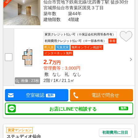
NEW
仙台市営地下鉄南北線/北四番丁駅 徒歩30分
宮城県仙台市青葉区国見３丁目
築年数
築44年
建物階数
4階建
家賃クレジット払い可（※保証会社利用等条件有）
初期費用クレジット払い可（※一部条件有）
新着
即入居
写真充実
無料オンライン相談可
インターネット無料
2.7
万円
管理費等：3,000円
敷
なし
礼
なし
2階
1K
21.1㎡
画像 : 23枚
空室確認
電話で問合せ
無料
お店にLINEで相談する
無料
賃貸マンション
初期費用に注目
ステュディオ仙台