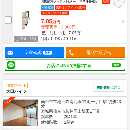
初期費用クレジット払い可（※条件要確認）
新着
写真充実
無料オンライン相談可
インターネット無料
7.05
万円
管理費等：2,300円
敷
なし
礼
7.05万
1階
1LDK
40.11㎡
画像 : 23枚
空室確認
電話で問合せ
無料
お店にLINEで相談する
無料
賃貸アパート
初期費用に注目
太田ハイツ
NEW
仙台市営地下鉄南北線/長町一丁目駅 徒歩43
分
宮城県仙台市若林区上飯田1丁目
築年数
築41年
建物階数
2階建