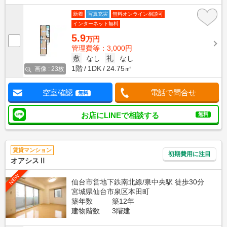
新着
写真充実
無料オンライン相談可
インターネット無料
5.9
万円
管理費等：3,000円
敷
なし
礼
なし
1階
1DK
24.75㎡
画像 : 23枚
空室確認
電話で問合せ
無料
お店にLINEで相談する
無料
賃貸マンション
初期費用に注目
オアシスⅡ
NEW
仙台市営地下鉄南北線/泉中央駅 徒歩30分
宮城県仙台市泉区本田町
築年数
築12年
建物階数
3階建