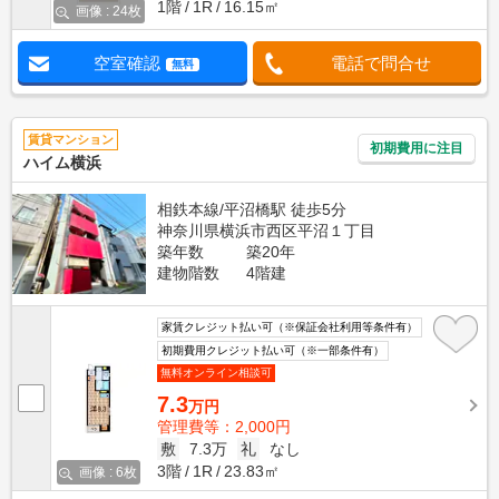
1階
1R
16.15㎡
画像 : 24枚
空室確認
電話で問合せ
無料
賃貸マンション
初期費用に注目
ハイム横浜
相鉄本線/平沼橋駅 徒歩5分
神奈川県横浜市西区平沼１丁目
築年数
築20年
建物階数
4階建
家賃クレジット払い可（※保証会社利用等条件有）
初期費用クレジット払い可（※一部条件有）
無料オンライン相談可
7.3
万円
管理費等：2,000円
敷
7.3万
礼
なし
3階
1R
23.83㎡
画像 : 6枚