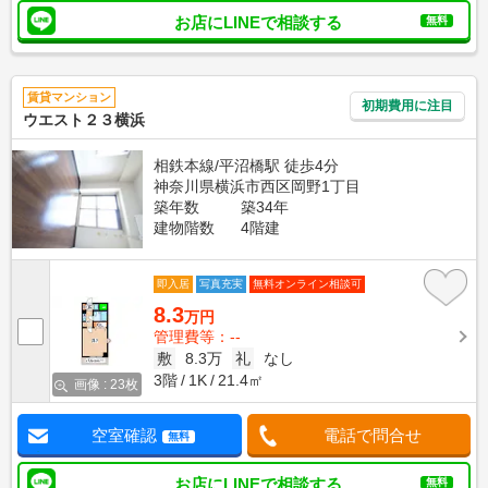
お店にLINEで相談する
無料
賃貸マンション
初期費用に注目
ウエスト２３横浜
相鉄本線/平沼橋駅 徒歩4分
神奈川県横浜市西区岡野1丁目
築年数
築34年
建物階数
4階建
即入居
写真充実
無料オンライン相談可
8.3
万円
管理費等：--
敷
8.3万
礼
なし
3階
1K
21.4㎡
画像 : 23枚
空室確認
電話で問合せ
無料
お店にLINEで相談する
無料