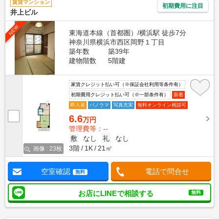
賃貸マンション
初期費用に注目
井上ビル
NEW
東海道本線（首都圏）/横浜駅 徒歩7分
神奈川県横浜市西区岡野１丁目
築年数
築39年
建物階数
5階建
家賃クレジット払い可（※保証会社利用等条件有）
初期費用クレジット払い可（※一部条件有）
新着
即入居
パノラマ
写真充実
無料オンライン相談可
6.6
万円
管理費等：--
敷
なし
礼
なし
3階
1K
21㎡
画像 : 23枚
空室確認
電話で問合せ
無料
お店にLINEで相談する
無料