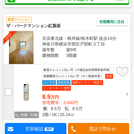
賃貸マンション
初期費用に注目
ザ・パークマンション紅葉坂
NEW
京浜東北線・根岸線/桜木町駅 徒歩10分
神奈川県横浜市西区戸部町３丁目
築年数
築9年
建物階数
3階建
家賃クレジット払い可（※保証会社利用等条件有）
初期費用クレジット払い可（※一部条件有）
新着
パノラマ
写真充実
無料オンライン相談可
インターネット無料
8.5
万円
管理費等：3,000円
敷
8.5万
礼
8.5万
2階
1K
25.24㎡
画像 : 23枚
空室確認
電話で問合せ
無料