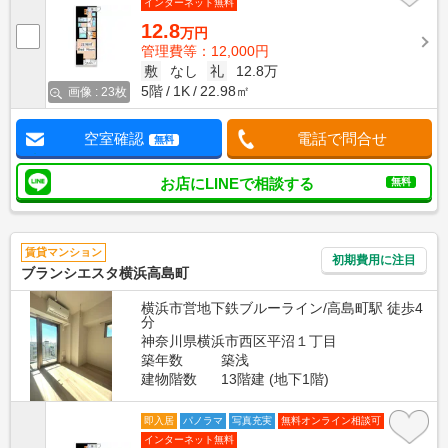
インターネット無料
12.8
万円
管理費等：12,000円
敷
なし
礼
12.8万
5階
1K
22.98㎡
画像 : 23枚
空室確認
電話で問合せ
無料
お店にLINEで相談する
無料
賃貸マンション
初期費用に注目
ブランシエスタ横浜高島町
横浜市営地下鉄ブルーライン/高島町駅 徒歩4
分
神奈川県横浜市西区平沼１丁目
築年数
築浅
建物階数
13階建 (地下1階)
即入居
パノラマ
写真充実
無料オンライン相談可
インターネット無料