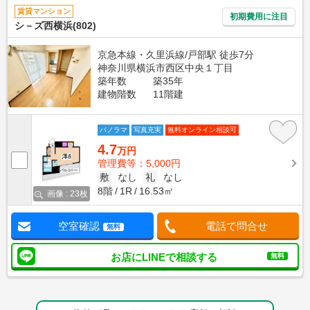
賃貸マンション
初期費用に注目
シ－ズ西横浜(802)
京急本線・久里浜線/戸部駅 徒歩7分
神奈川県横浜市西区中央１丁目
築年数
築35年
建物階数
11階建
パノラマ
写真充実
無料オンライン相談可
4.7
万円
管理費等：5,000円
敷
なし
礼
なし
8階
1R
16.53㎡
画像 : 23枚
空室確認
電話で問合せ
無料
お店にLINEで相談する
無料