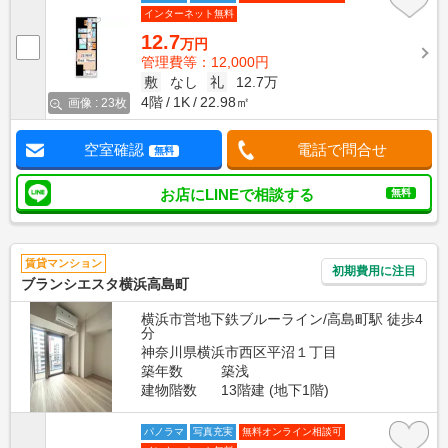
インターネット無料
12.7
万円
管理費等：12,000円
敷
なし
礼
12.7万
4階
1K
22.98㎡
画像 : 23枚
空室確認
電話で問合せ
無料
お店にLINEで相談する
無料
賃貸マンション
初期費用に注目
ブランシエスタ横浜高島町
横浜市営地下鉄ブルーライン/高島町駅 徒歩4
分
神奈川県横浜市西区平沼１丁目
築年数
築浅
建物階数
13階建 (地下1階)
パノラマ
写真充実
無料オンライン相談可