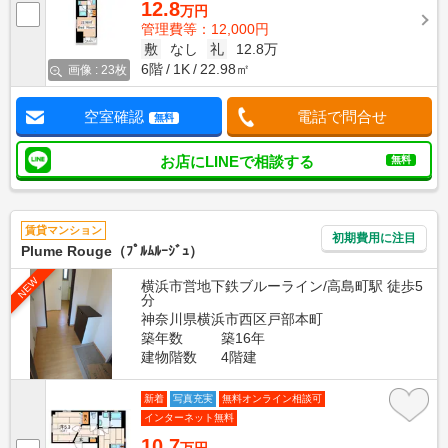
12.8
万円
管理費等：12,000円
敷
なし
礼
12.8万
6階
1K
22.98㎡
画像 : 23枚
空室確認
電話で問合せ
無料
お店にLINEで相談する
無料
賃貸マンション
初期費用に注目
Plume Rouge（ﾌﾟﾙﾑﾙｰｼﾞｭ）
NEW
横浜市営地下鉄ブルーライン/高島町駅 徒歩5
分
神奈川県横浜市西区戸部本町
築年数
築16年
建物階数
4階建
新着
写真充実
無料オンライン相談可
インターネット無料
10.7