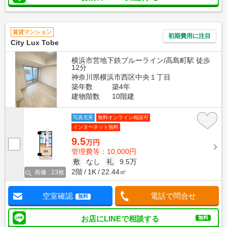
賃貸マンション
初期費用に注目
City Lux Tobe
横浜市営地下鉄ブルーライン/高島町駅 徒歩
12分
神奈川県横浜市西区中央１丁目
築年数
築4年
建物階数
10階建
写真充実
無料オンライン相談可
インターネット無料
9.5
万円
管理費等：10,000円
敷
なし
礼
9.5万
2階
1K
22.44㎡
画像 : 23枚
空室確認
電話で問合せ
無料
お店にLINEで相談する
無料