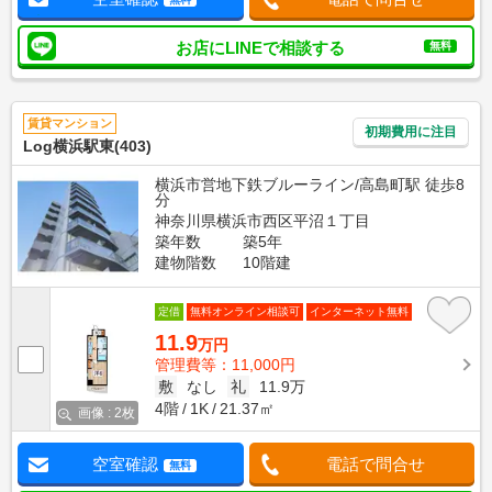
お店にLINEで相談する
無料
賃貸マンション
初期費用に注目
Log横浜駅東(403)
横浜市営地下鉄ブルーライン/高島町駅 徒歩8
分
神奈川県横浜市西区平沼１丁目
築年数
築5年
建物階数
10階建
定借
無料オンライン相談可
インターネット無料
11.9
万円
管理費等：11,000円
敷
なし
礼
11.9万
4階
1K
21.37㎡
画像 : 2枚
空室確認
電話で問合せ
無料