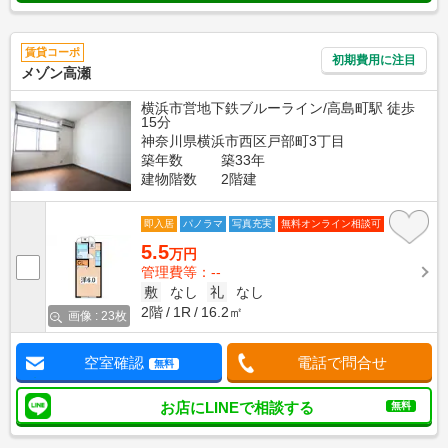
賃貸コーポ
初期費用に注目
メゾン高瀬
横浜市営地下鉄ブルーライン/高島町駅 徒歩
15分
神奈川県横浜市西区戸部町3丁目
築年数
築33年
建物階数
2階建
即入居
パノラマ
写真充実
無料オンライン相談可
5.5
万円
管理費等：--
敷
なし
礼
なし
2階
1R
16.2㎡
画像 : 23枚
空室確認
電話で問合せ
無料
お店にLINEで相談する
無料