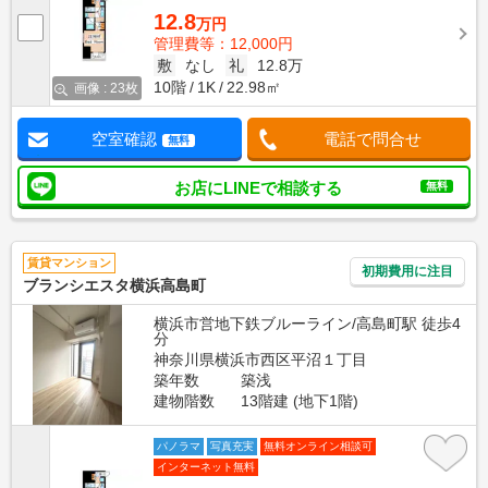
12.8
万円
管理費等：12,000円
敷
なし
礼
12.8万
10階
1K
22.98㎡
画像 : 23枚
空室確認
電話で問合せ
無料
お店にLINEで相談する
無料
賃貸マンション
初期費用に注目
ブランシエスタ横浜高島町
横浜市営地下鉄ブルーライン/高島町駅 徒歩4
分
神奈川県横浜市西区平沼１丁目
築年数
築浅
建物階数
13階建 (地下1階)
パノラマ
写真充実
無料オンライン相談可
インターネット無料