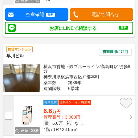
画像 : 23枚
空室確認
電話で問合せ
無料
お店にLINEで相談する
無料
賃貸マンション
初期費用に注目
早川ビル
横浜市営地下鉄ブルーライン/高島町駅 徒歩8
分
神奈川県横浜市西区戸部本町
築年数
築39年
建物階数
6階建
写真充実
無料オンライン相談可
6.6
万円
管理費等：3,000円
敷
6.6万
礼
なし
4階
1R
23.85㎡
画像 : 23枚