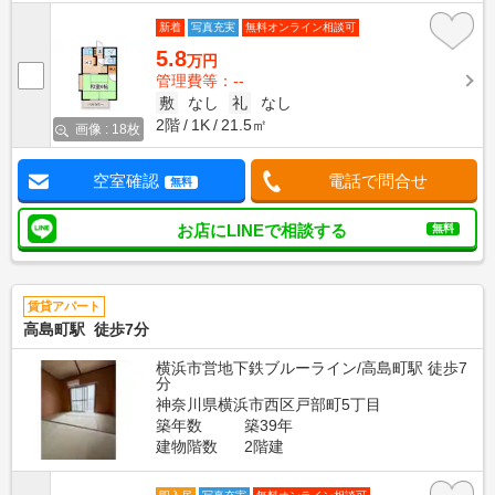
新着
写真充実
無料オンライン相談可
5.8
万円
管理費等：--
敷
なし
礼
なし
2階
1K
21.5㎡
画像 : 18枚
空室確認
電話で問合せ
無料
お店にLINEで相談する
無料
賃貸アパート
高島町駅 徒歩7分
横浜市営地下鉄ブルーライン/高島町駅 徒歩7
分
神奈川県横浜市西区戸部町5丁目
築年数
築39年
建物階数
2階建