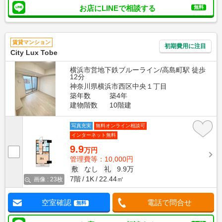
お店にLINEで相談する
無料
賃貸マンション
初期費用に注目
City Lux Tobe
横浜市営地下鉄ブルーライン/高島町駅 徒歩
12分
神奈川県横浜市西区中央１丁目
築年数
築4年
建物階数
10階建
写真充実
無料オンライン相談可
インターネット無料
9.9
万円
管理費等：10,000円
敷
なし
礼
9.9万
7階
1K
22.44㎡
画像 : 23枚
空室確認
電話で問合せ
無料