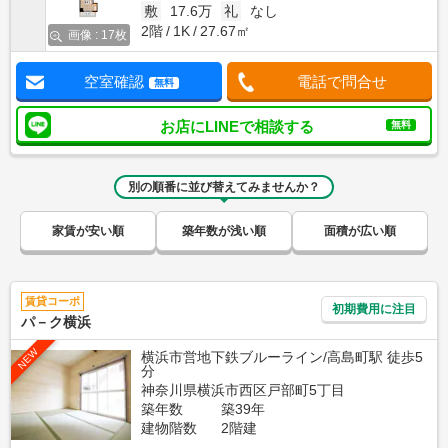
敷
17.6万
礼
なし
2階
1K
27.67㎡
画像 : 17枚
空室確認
電話で問合せ
無料
お店にLINEで相談する
無料
別の順番に並び替えてみませんか？
家賃が安い順
築年数が浅い順
面積が広い順
賃貸コーポ
初期費用に注目
パ－ク横浜
NEW
横浜市営地下鉄ブルーライン/高島町駅 徒歩5
分
神奈川県横浜市西区戸部町5丁目
築年数
築39年
建物階数
2階建