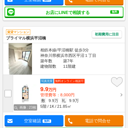
お店にLINEで相談する
無料
賃貸マンション
初期費用に注目
プライマル横浜平沼橋
相鉄本線/平沼橋駅 徒歩3分
神奈川県横浜市西区平沼１丁目
築年数
築7年
建物階数
11階建
写真充実
無料オンライン相談可
9.9
万円
管理費等：8,000円
敷
9.9万
礼
9.9万
5階
1K
21.85㎡
画像 : 23枚
空室確認
電話で問合せ
無料