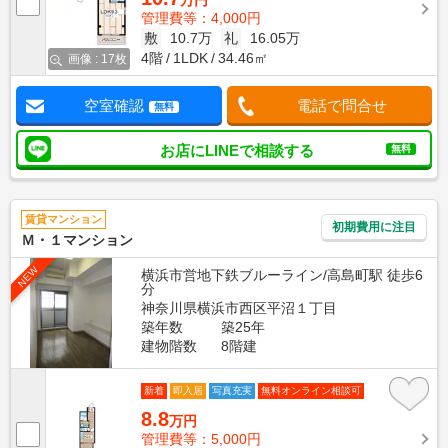
万円
管理費等：4,000円
敷
10.7万
礼
16.05万
4階
1LDK
34.46㎡
画像 : 17枚
空室確認
電話で問合せ
無料
お店にLINEで相談する
無料
賃貸マンション
初期費用に注目
Ｍ・１マンション
NEW
横浜市営地下鉄ブルーライン/高島町駅 徒歩6
分
神奈川県横浜市西区平沼１丁目
築年数
築25年
建物階数
8階建
新着
即入居
写真充実
無料オンライン相談可
8.8
万円
管理費等：5,000円