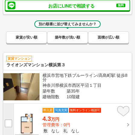
お店にLINEで相談する
無料
別の順番に並び替えてみませんか？
家賃が安い順
築年数が浅い順
面積が広い順
賃貸マンション
ライオンズマンション横浜第３
横浜市営地下鉄ブルーライン/高島町駅 徒歩8
分
神奈川県横浜市西区平沼１丁目
築年数
築35年
建物階数
10階建
即入居
写真充実
無料オンライン相談可
4.3
万円
管理費等：0円
敷
なし
礼
なし