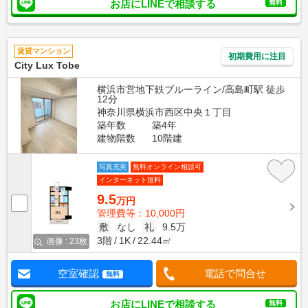
お店にLINEで相談する
無料
賃貸マンション
初期費用に注目
City Lux Tobe
横浜市営地下鉄ブルーライン/高島町駅 徒歩
12分
神奈川県横浜市西区中央１丁目
築年数
築4年
建物階数
10階建
写真充実
無料オンライン相談可
インターネット無料
9.5
万円
管理費等：10,000円
敷
なし
礼
9.5万
3階
1K
22.44㎡
画像 : 23枚
空室確認
電話で問合せ
無料
お店にLINEで相談する
無料