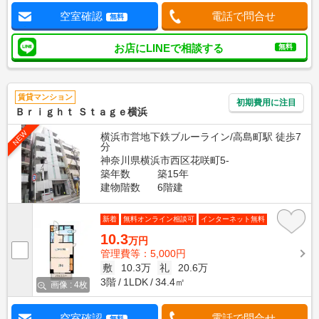
空室確認
電話で問合せ
無料
お店にLINEで相談する
無料
賃貸マンション
初期費用に注目
Ｂｒｉｇｈｔ Ｓｔａｇｅ横浜
NEW
横浜市営地下鉄ブルーライン/高島町駅 徒歩7
分
神奈川県横浜市西区花咲町5-
築年数
築15年
建物階数
6階建
新着
無料オンライン相談可
インターネット無料
10.3
万円
管理費等：5,000円
敷
10.3万
礼
20.6万
3階
1LDK
34.4㎡
画像 : 4枚
空室確認
電話で問合せ
無料