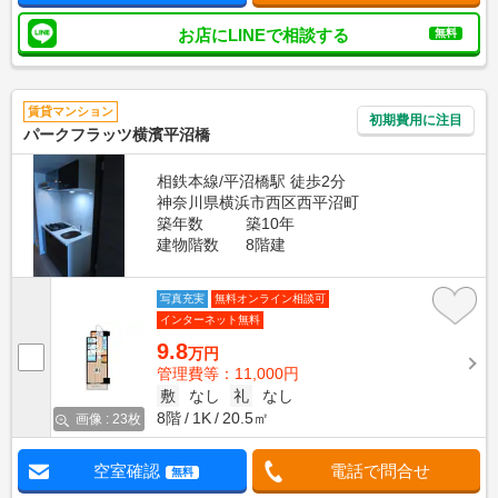
お店にLINEで相談する
無料
賃貸マンション
初期費用に注目
パークフラッツ横濱平沼橋
相鉄本線/平沼橋駅 徒歩2分
神奈川県横浜市西区西平沼町
築年数
築10年
建物階数
8階建
写真充実
無料オンライン相談可
インターネット無料
9.8
万円
管理費等：11,000円
敷
なし
礼
なし
8階
1K
20.5㎡
画像 : 23枚
空室確認
電話で問合せ
無料