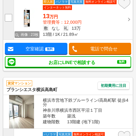
即入居
パノラマ
写真充実
無料オンライン相談可
インターネット無料
13
万円
管理費等：12,000円
敷
なし
礼
13万
13階
1K
21.89㎡
画像 : 23枚
空室確認
電話で問合せ
無料
お店にLINEで相談する
無料
賃貸マンション
初期費用に注目
ブランシエスタ横浜高島町
横浜市営地下鉄ブルーライン/高島町駅 徒歩4
分
神奈川県横浜市西区平沼１丁目
築年数
築浅
建物階数
13階建 (地下1階)
パノラマ
写真充実
無料オンライン相談可