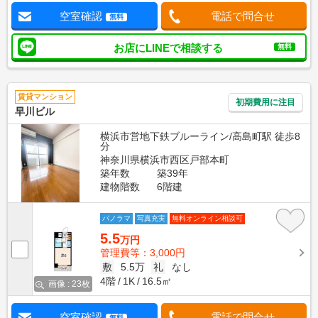
空室確認
電話で問合せ
無料
お店にLINEで相談する
無料
賃貸マンション
初期費用に注目
早川ビル
横浜市営地下鉄ブルーライン/高島町駅 徒歩8
分
神奈川県横浜市西区戸部本町
築年数
築39年
建物階数
6階建
パノラマ
写真充実
無料オンライン相談可
5.5
万円
管理費等：3,000円
敷
5.5万
礼
なし
4階
1K
16.5㎡
画像 : 23枚
空室確認
電話で問合せ
無料