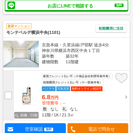
お店にLINEで相談する
無料
賃貸マンション
初期費用に注目
モンテベルデ横浜中央(1101)
京急本線・久里浜線/戸部駅 徒歩4分
神奈川県横浜市西区中央１丁目
築年数
築32年
建物階数
11階建
家賃クレジット払い可（※保証会社利用等条件有）
初期費用クレジット払い可（※一部条件有）
パノラマ
写真充実
無料オンライン相談可
6.8
万円
管理費等：--
敷
なし
礼
なし
11階
1K
21.3㎡
画像 : 23枚
空室確認
電話で問合せ
無料