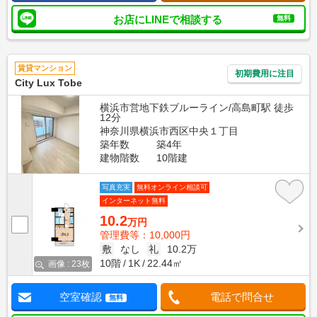
お店にLINEで相談する
無料
賃貸マンション
初期費用に注目
City Lux Tobe
横浜市営地下鉄ブルーライン/高島町駅 徒歩
12分
神奈川県横浜市西区中央１丁目
築年数
築4年
建物階数
10階建
写真充実
無料オンライン相談可
インターネット無料
10.2
万円
管理費等：10,000円
敷
なし
礼
10.2万
10階
1K
22.44㎡
画像 : 23枚
空室確認
電話で問合せ
無料