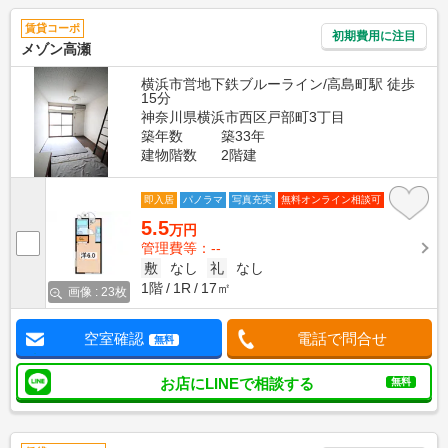
賃貸コーポ
初期費用に注目
メゾン高瀬
横浜市営地下鉄ブルーライン/高島町駅 徒歩
15分
神奈川県横浜市西区戸部町3丁目
築年数
築33年
建物階数
2階建
即入居
パノラマ
写真充実
無料オンライン相談可
5.5
万円
管理費等：--
敷
なし
礼
なし
1階
1R
17㎡
画像 : 23枚
空室確認
電話で問合せ
無料
お店にLINEで相談する
無料