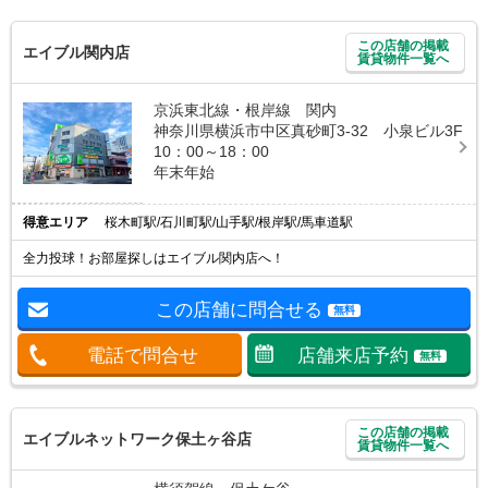
この店舗の掲載
エイブル関内店
賃貸物件一覧へ
京浜東北線・根岸線 関内
神奈川県横浜市中区真砂町3-32 小泉ビル3F
10：00～18：00
年末年始
得意エリア
桜木町駅/石川町駅/山手駅/根岸駅/馬車道駅
全力投球！お部屋探しはエイブル関内店へ！
この店舗に問合せる
無料
電話で問合せ
店舗来店予約
無料
この店舗の掲載
エイブルネットワーク保土ヶ谷店
賃貸物件一覧へ