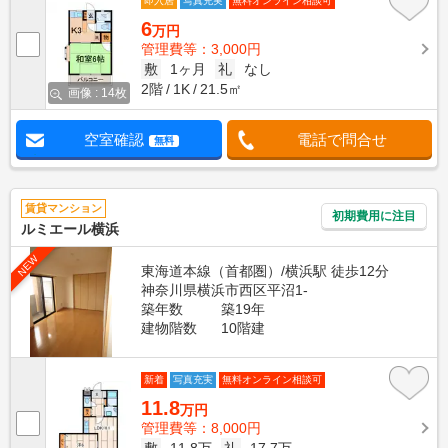
即入居
写真充実
無料オンライン相談可
6
万円
管理費等：3,000円
敷
1ヶ月
礼
なし
2階
1K
21.5㎡
画像 : 14枚
空室確認
電話で問合せ
無料
賃貸マンション
初期費用に注目
ルミエール横浜
NEW
東海道本線（首都圏）/横浜駅 徒歩12分
神奈川県横浜市西区平沼1-
築年数
築19年
建物階数
10階建
新着
写真充実
無料オンライン相談可
11.8
万円
管理費等：8,000円