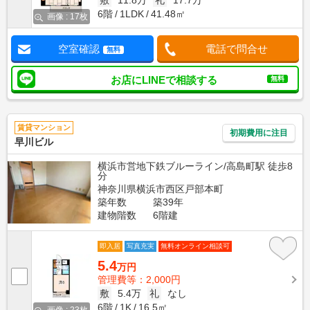
敷
11.8万
礼
17.7万
6階
1LDK
41.48㎡
画像 : 17枚
空室確認
電話で問合せ
無料
お店にLINEで相談する
無料
賃貸マンション
初期費用に注目
早川ビル
横浜市営地下鉄ブルーライン/高島町駅 徒歩8
分
神奈川県横浜市西区戸部本町
築年数
築39年
建物階数
6階建
即入居
写真充実
無料オンライン相談可
5.4
万円
管理費等：2,000円
敷
5.4万
礼
なし
6階
1K
16.5㎡