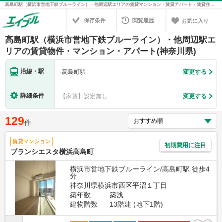
高島町駅（横浜市営地下鉄ブルーライン）・他周辺駅エリアの賃貸マンション・賃貸アパート・賃貸住宅の不動産情報を検索！不動産賃貸の物件探しは、お部屋探しのエイブル
保存条件
閲覧履歴
お気に入り
高島町駅（横浜市営地下鉄ブルーライン）・他周辺駅エ
リアの賃貸物件・マンション・アパート(神奈川県)
沿線・駅
-
高島町駅
変更する
詳細条件
【家賃】設定無し
変更する
129
件
賃貸マンション
初期費用に注目
ブランシエスタ横浜高島町
横浜市営地下鉄ブルーライン/高島町駅 徒歩4
分
神奈川県横浜市西区平沼１丁目
築年数
築浅
建物階数
13階建 (地下1階)