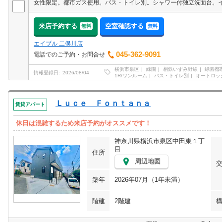
来店予約する
空室確認する
無料
無料
エイブル 二俣川店
045-362-9091
電話でのご予約・お問合せ
横浜市泉区
緑園
相鉄いずみ野線
緑園都
情報登録日
2026/08/04
1R/ワンルーム
バス・トイレ別
オートロッ
Ｌｕｃｅ Ｆｏｎｔａｎａ
賃貸アパート
休日は混雑するため来店予約がオススメです！
神奈川県横浜市泉区中田東１丁
目
住所
周辺地図
築年
2026年07月（1年未満）
階建
2階建