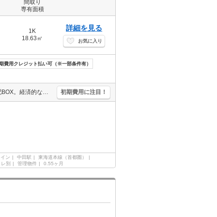
間取り
専有面積
詳細を見る
1K
18.63㎡
お気に入り
期費用クレジット払い可（※一部条件有）
新築。最寄り駅まで徒歩2分！。インターネットWi-Fi無料。便利な宅配BOX。経済的な都市ガス使用。デジタルロックキー対応。1年未満の解約時、違約金家賃+管理費の1ヶ月分発生。引越指定業者あり。
初期費用に注目！
ライン
中田駅
東海道本線（首都圏）
イレ別
管理物件
0.55ヶ月