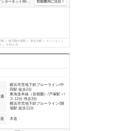
女性限定。都市ガス使用。バス・トイレ別。シャワー付独立洗面台。インターネットWi-Fi無料。退去時、ルームクリーニング代44,000万円。退去時、エアコン洗浄代13,200円。
初期費用に注目！
市駅
南万騎が原駅
弥生台駅
マンション
ク
0.55ヶ月
横浜市営地下鉄ブルーライン/中
田駅 徒歩2分
東海道本線（首都圏）/戸塚駅 バ
交通
ス:12分:停歩3分
横浜市営地下鉄ブルーライン/踊
場駅 徒歩11分
構造
木造