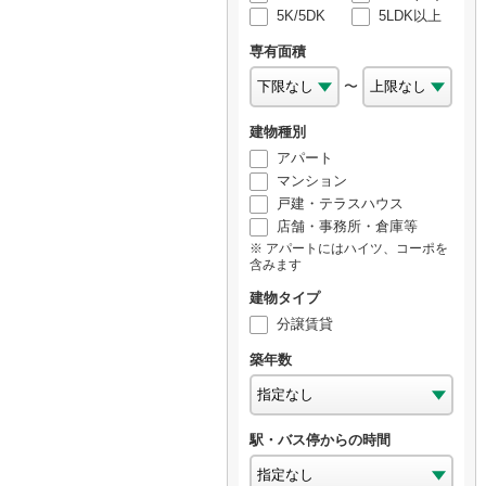
5K/5DK
5LDK以上
専有面積
〜
建物種別
アパート
マンション
戸建・テラスハウス
店舗・事務所・倉庫等
アパートにはハイツ、コーポを
含みます
建物タイプ
分譲賃貸
築年数
駅・バス停からの時間