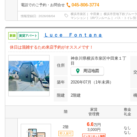
045-806-3774
電話でのご予約・お問合せ
横浜市泉区
中田東
横浜市営地下鉄ブルー
情報登録日
2026/08/04
マンション
1R/ワンルーム
バス・トイレ別
Ｌｕｃｅ Ｆｏｎｔａｎａ
新築
賃貸アパート
休日は混雑するため来店予約がオススメです！
神奈川県横浜市泉区中田東１丁
目
住所
周辺地図
築年
2026年07月（1年未満）
階建
2階建
家賃
敷金
階
管理費
礼金
6.6
万円
2階
なし
3,000円
なし
即入居可
インターネット無料