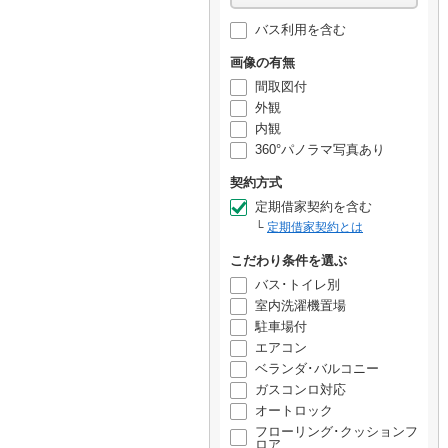
バス利用を含む
画像の有無
間取図付
外観
内観
360°パノラマ写真あり
契約方式
定期借家契約を含む
定期借家契約とは
こだわり条件を選ぶ
バス･トイレ別
室内洗濯機置場
駐車場付
エアコン
ベランダ･バルコニー
ガスコンロ対応
オートロック
フローリング･クッションフ
ロア