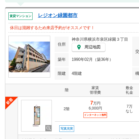
レジオン緑園都市
賃貸マンション
休日は混雑するため来店予約がオススメです！
神奈川県横浜市泉区緑園３丁目
住所
周辺地図
築年
1990年02月（築36年）
階建
4階建
家賃
敷金
階
管理費
礼金
7
万円
7万
6,000円
2階
なし
インターネット無料
写真充実