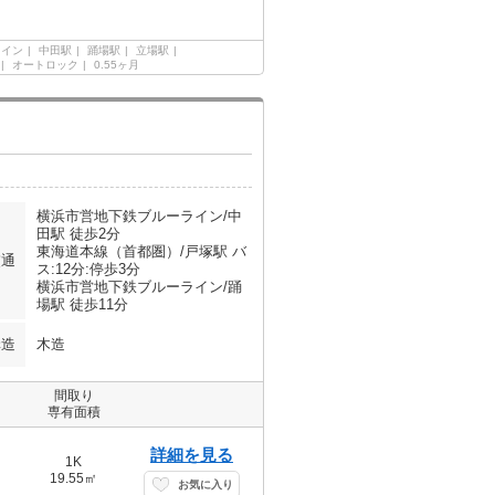
ライン
中田駅
踊場駅
立場駅
オートロック
0.55ヶ月
横浜市営地下鉄ブルーライン/中
田駅 徒歩2分
東海道本線（首都圏）/戸塚駅 バ
交通
ス:12分:停歩3分
横浜市営地下鉄ブルーライン/踊
場駅 徒歩11分
構造
木造
間取り
専有面積
詳細を見る
1K
19.55㎡
お気に入り