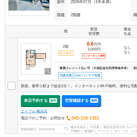
築年
2026年07月（1年未満）
階建
2階建
家賃
敷金
階
管理費
礼金
6.6
万円
2階
なし
3,000円
なし
即入居可
インターネット無料
家賃クレジット払い可（※保証会社利用等条件有）
初
写真充実
360°パノラマ写真
来店予約する
空室確認する
無料
無料
エイブル 横浜店
045-316-1351
電話でのご予約・お問合せ
横浜市泉区
中田東
横浜市営地下鉄ブルー
情報登録日
2026/08/08
戸塚駅
踊場駅
アパート
1K
バス・ト