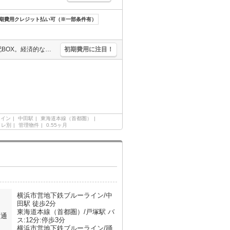
期費用クレジット払い可（※一部条件有）
新築。最寄り駅まで徒歩2分！。インターネットWi-Fi無料。便利な宅配BOX。経済的な都市ガス使用。デジタルロックキー対応。1年未満の解約時、違約金家賃+管理費の1ヶ月分発生。引越指定業者あり。
初期費用に注目！
ライン
中田駅
東海道本線（首都圏）
イレ別
管理物件
0.55ヶ月
横浜市営地下鉄ブルーライン/中
田駅 徒歩2分
東海道本線（首都圏）/戸塚駅 バ
交通
ス:12分:停歩3分
横浜市営地下鉄ブルーライン/踊