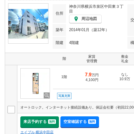
神奈川県横浜市泉区中田東３丁
目
住所
周辺地図
築年
2014年01月（築12年）
階建
4階建
家賃
敷金
階
管理費
礼金
7.9
なし
万円
1階
10.9万
4,100円
写真充実
来店予約する
空室確認する
無料
無料
エイブル 横浜中田店