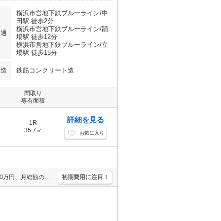
横浜市営地下鉄ブルーライン/中
田駅 徒歩2分
横浜市営地下鉄ブルーライン/踊
交通
場駅 徒歩12分
横浜市営地下鉄ブルーライン/立
場駅 徒歩15分
構造
鉄筋コンクリート造
間取り
専有面積
詳細を見る
1R
35.7㎡
お気に入り
オートロック。インターネット接続設備あり。保証会社要（初回22,000万円、月総額の2.2％＋1,893円/月）。駐輪場有。サンルームあり。1階角部屋。最新の空室状況はお気軽にお問い合わせ下さい。
初期費用に注目！