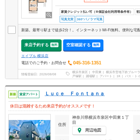
家賃クレジット払い可（※保証会社利用等条件有）
初
写真充実
360°パノラマ写真
来店予約する
空室確認する
無料
無料
エイブル 横浜店
045-316-1351
電話でのご予約・お問合せ
横浜市泉区
中田東
横浜市営地下鉄ブルー
情報登録日
2026/08/08
戸塚駅
踊場駅
アパート
1K
バス・ト
Ｌｕｃｅ Ｆｏｎｔａｎａ
新築
賃貸アパート
休日は混雑するため来店予約がオススメです！
神奈川県横浜市泉区中田東１丁
目
住所
周辺地図