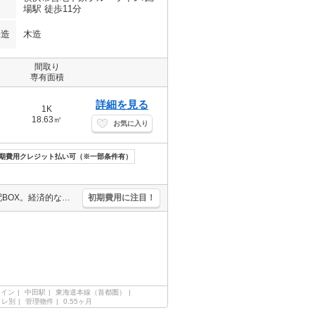
場駅 徒歩11分
構造
木造
間取り
専有面積
詳細を見る
1K
18.63㎡
お気に入り
期費用クレジット払い可（※一部条件有）
新築。最寄り駅まで徒歩2分！。インターネットWi-Fi無料。便利な宅配BOX。経済的な都市ガス使用。デジタルロックキー対応。1年未満の解約時、違約金家賃+管理費の1ヶ月分発生。引越指定業者あり。
初期費用に注目！
ライン
中田駅
東海道本線（首都圏）
イレ別
管理物件
0.55ヶ月