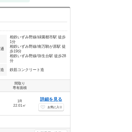
相鉄いずみ野線/緑園都市駅 徒歩
1分
相鉄いずみ野線/南万騎が原駅 徒
交通
歩19分
相鉄いずみ野線/弥生台駅 徒歩28
分
構造
鉄筋コンクリート造
間取り
専有面積
詳細を見る
1R
22.01㎡
お気に入り