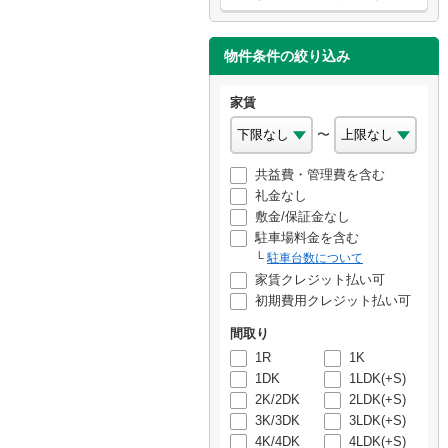
物件条件の絞り込み
家賃
〜
共益費・管理費を含む
礼金なし
敷金/保証金なし
駐車場料金を含む
駐車台数について
家賃クレジット払い可
初期費用クレジット払い可
間取り
1R
1K
1DK
1LDK(+S)
2K/2DK
2LDK(+S)
3K/3DK
3LDK(+S)
4K/4DK
4LDK(+S)