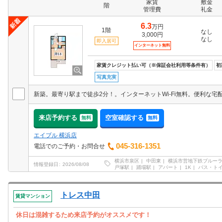
家賃
敷金
階
管理費
礼金
6.3
万円
1階
なし
3,000円
なし
即入居可
インターネット無料
家賃クレジット払い可（※保証会社利用等条件有）
初
写真充実
来店予約する
空室確認する
無料
無料
エイブル 横浜店
045-316-1351
電話でのご予約・お問合せ
横浜市泉区
中田東
横浜市営地下鉄ブルー
情報登録日
2026/08/08
戸塚駅
踊場駅
アパート
1K
バス・ト
トレス中田
賃貸マンション
休日は混雑するため来店予約がオススメです！