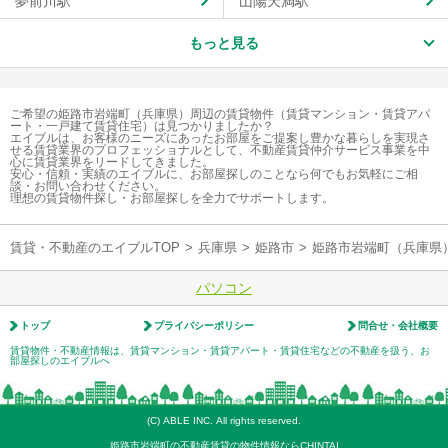
夢前川駅
山陽天満駅
もっと見る
ご希望の姫路市岩端町（兵庫県）周辺の賃貸物件（賃貸マンション・賃貸アパ
ート・一戸建て賃貸住宅）は見つかりましたか？
エイブルは、お客様のニーズにあったお部屋をご提案し豊かな暮らしを実現さ
せる賃貸業界のプロフェッショナルとして、不動産賃貸仲介サービス事業を中
心に賃貸業界をリードしてきました。
安心・信頼・実績のエイブルに、お部屋探しのことなら何でもお気軽にご相
談・お問い合わせください。
理想の賃貸物件探し・お部屋探しを全力でサポートします。
賃貸・不動産のエイブルTOP
>
兵庫県
>
姫路市
>
姫路市岩端町（兵庫県
パソコン
トップ
プライバシーポリシー
問合せ・会社概要
賃貸物件・不動産情報は、賃貸マンション・賃貸アパート・賃貸住宅などの不動産を扱う、お
部屋探しのエイブルへ
(C) ABLE INC. All rights reserved.
姫路市岩端町の不動産賃貸の物件情報ならCHINTAI