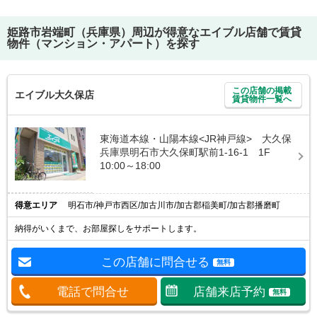
姫路市岩端町（兵庫県）
周辺が得意なエイブル店舗で賃貸
物件（マンション・アパート）を探す
この店舗の掲載
エイブル大久保店
賃貸物件一覧へ
東海道本線・山陽本線<JR神戸線> 大久保
兵庫県明石市大久保町駅前1-16-1 1F
10:00～18:00
得意エリア
明石市/神戸市西区/加古川市/加古郡稲美町/加古郡播磨町
納得がいくまで、お部屋探しをサポートします。
この店舗に問合せる
無料
電話で問合せ
店舗来店予約
無料