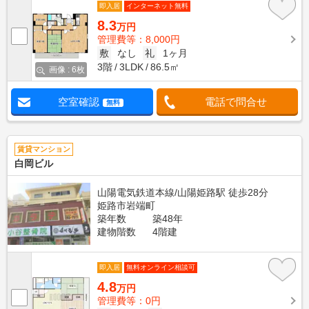
即入居
インターネット無料
8.3
万円
管理費等：8,000円
敷
なし
礼
1ヶ月
3階
3LDK
86.5㎡
画像 : 6枚
空室確認
電話で問合せ
無料
賃貸マンション
白岡ビル
山陽電気鉄道本線/山陽姫路駅 徒歩28分
姫路市岩端町
築年数
築48年
建物階数
4階建
即入居
無料オンライン相談可
4.8
万円
管理費等：0円