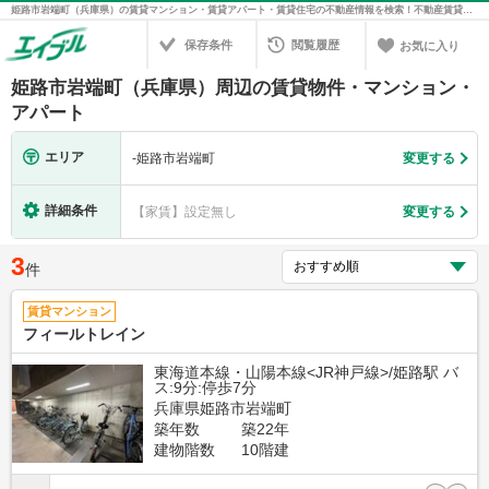
姫路市岩端町（兵庫県）の賃貸マンション・賃貸アパート・賃貸住宅の不動産情報を検索！不動産賃貸の物件探しは、お部屋探しのエイブル
保存条件
閲覧履歴
お気に入り
姫路市岩端町（兵庫県）周辺の賃貸物件・マンション・
アパート
エリア
-
姫路市岩端町
変更する
詳細条件
【家賃】設定無し
変更する
3
件
賃貸マンション
フィールトレイン
東海道本線・山陽本線<JR神戸線>/姫路駅 バ
ス:9分:停歩7分
兵庫県姫路市岩端町
築年数
築22年
建物階数
10階建