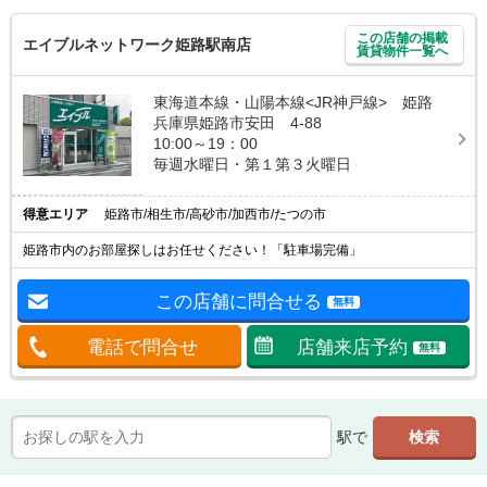
この店舗の掲載
エイブルネットワーク姫路駅南店
賃貸物件一覧へ
東海道本線・山陽本線<JR神戸線> 姫路
兵庫県姫路市安田 4-88
10:00～19：00
毎週水曜日・第１第３火曜日
得意エリア
姫路市/相生市/高砂市/加西市/たつの市
姫路市内のお部屋探しはお任せください！「駐車場完備」
この店舗に問合せる
無料
電話で問合せ
店舗来店予約
無料
駅で