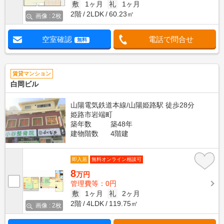
敷
1ヶ月
礼
1ヶ月
2階
2LDK
60.23㎡
画像 : 2枚
空室確認
電話で問合せ
無料
賃貸マンション
白岡ビル
山陽電気鉄道本線/山陽姫路駅 徒歩28分
姫路市岩端町
築年数
築48年
建物階数
4階建
即入居
無料オンライン相談可
8
万円
管理費等：0円
敷
1ヶ月
礼
2ヶ月
2階
4LDK
119.75㎡
画像 : 2枚