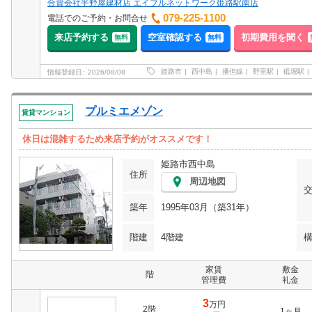
合資会社平野屋建材店 エイブルネットワーク姫路駅南店
079-225-1100
電話でのご予約・お問合せ
来店予約する
空室確認する
初期費用を聞く
無料
無料
姫路市
西中島
播但線
野里駅
砥堀駅
情報登録日
2026/08/08
プルミエメゾン
賃貸マンション
休日は混雑するため来店予約がオススメです！
姫路市西中島
住所
周辺地図
築年
1995年03月（築31年）
階建
4階建
家賃
敷金
階
管理費
礼金
3
万円
2階
1ヶ月