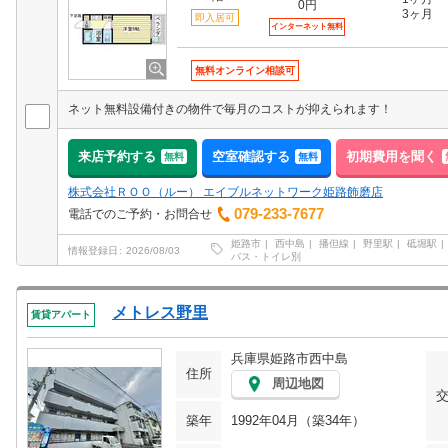
0円
3ヶ月
即入居可
インターネット無料
無料オンライン相談可
ネット無料設備付きの物件で毎月のコストが抑えられます！
来店予約する
空室確認する
初期費用を聞く
無料
無料
株式会社ＲＯＯ（ルー） エイブルネットワーク姫路飾磨店
079-233-7677
電話でのご予約・お問合せ
姫路市
西中島
播但線
野里駅
砥堀駅
情報登録日
2026/08/03
バス・トイレ別
メトレス野里
賃貸アパート
兵庫県姫路市西中島
住所
周辺地図
築年
1992年04月（築34年）