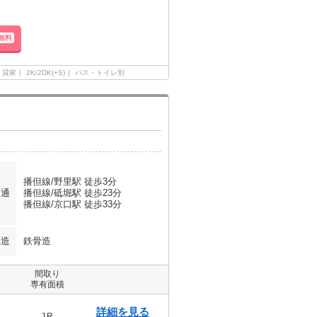
無料
貸家
2K/2DK(+S)
バス・トイレ別
播但線/野里駅 徒歩3分
交通
播但線/砥堀駅 徒歩23分
播但線/京口駅 徒歩33分
構造
鉄骨造
間取り
専有面積
詳細を見る
1R