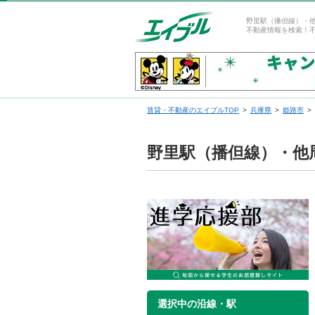
野里駅（播但線）・
不動産情報を検索！
賃貸・不動産のエイブルTOP
兵庫県
姫路市
野里駅（播但線）・他
選択中の沿線・駅