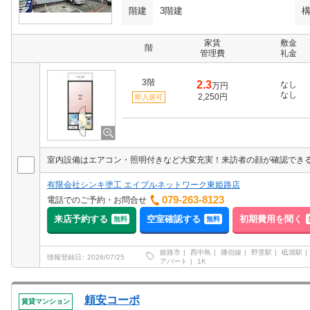
階建
3階建
家賃
敷金
階
管理費
礼金
3階
2.3
なし
万円
なし
2,250円
即入居可
有限会社シンキ塗工 エイブルネットワーク東姫路店
079-263-8123
電話でのご予約・お問合せ
来店予約する
空室確認する
初期費用を聞く
無料
無料
姫路市
西中島
播但線
野里駅
砥堀駅
情報登録日
2026/07/25
アパート
1K
頼安コーポ
賃貸マンション