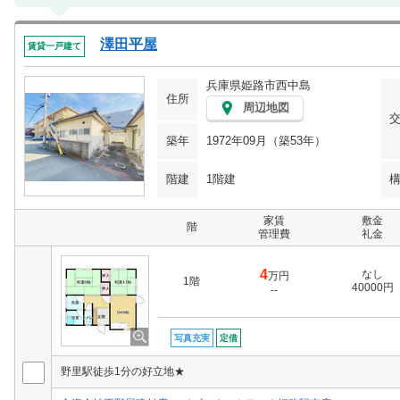
澤田平屋
賃貸一戸建て
兵庫県姫路市西中島
住所
周辺地図
築年
1972年09月（築53年）
階建
1階建
家賃
敷金
階
管理費
礼金
4
なし
万円
1階
40000円
--
写真充実
定借
野里駅徒歩1分の好立地★