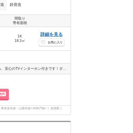
構造
鉄骨造
間取り
専有面積
詳細を見る
1K
18.3㎡
お気に入り
室内設備はエアコン・照明付きなど大変充実！来訪者の顔が確認できる、安心のTVインターホン付きです！ダニなども気にならないフローリングの快適な物件です！一口コンロが付いている物件です！今引っ越しをお考えの方におすすめなのが、こちらのアパートです！防犯カメラ付きの物件なので安全性に期待できます！
無料
東海道本線・山陽本線<JR神戸線>
姫路駅