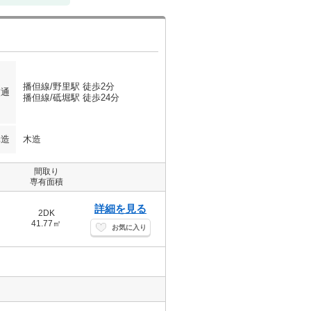
播但線/野里駅 徒歩2分
交通
播但線/砥堀駅 徒歩24分
構造
木造
間取り
専有面積
詳細を見る
2DK
41.77㎡
お気に入り