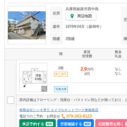
兵庫県姫路市西中島
住所
周辺地図
築年
1978年04月（築48年）
階建
2階建
家賃
敷金
階
管理費
礼金
2階
2.9
なし
万円
なし
0円
即入居可
写真充実
有限会社シンキ塗工 エイブルネットワーク東姫路店
079-263-8123
電話でのご予約・お問合せ
来店予約する
空室確認する
初期費用を聞く
無料
無料