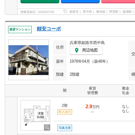
姫路市
西中島
播但線
野里駅
砥堀駅
情報登録日
2026/07/25
頼安コーポ
賃貸マンション
兵庫県姫路市西中島
住所
周辺地図
築年
1978年04月（築48年）
階建
2階建
家賃
敷金
階
管理費
礼金
2階
2.9
なし
万円
なし
--
即入居可
写真充実