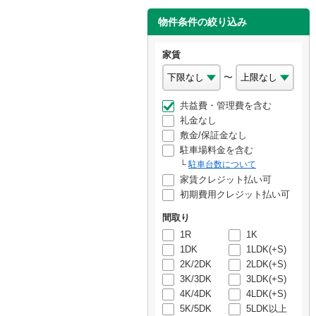
物件条件の絞り込み
家賃
〜
共益費・管理費を含む
礼金なし
敷金/保証金なし
駐車場料金を含む
駐車台数について
家賃クレジット払い可
初期費用クレジット払い可
間取り
1R
1K
1DK
1LDK(+S)
2K/2DK
2LDK(+S)
3K/3DK
3LDK(+S)
4K/4DK
4LDK(+S)
5K/5DK
5LDK以上