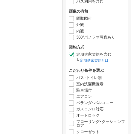
バス利用を含む
画像の有無
間取図付
外観
内観
360°パノラマ写真あり
契約方式
定期借家契約を含む
定期借家契約とは
こだわり条件を選ぶ
バス･トイレ別
室内洗濯機置場
駐車場付
エアコン
ベランダ･バルコニー
ガスコンロ対応
オートロック
フローリング･クッションフ
ロア
クローゼット