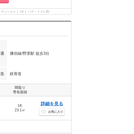
マンション
1K
バス・トイレ別
交通
播但線/野里駅 徒歩3分
構造
鉄骨造
間取り
専有面積
詳細を見る
1K
23.1㎡
お気に入り