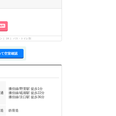
無料
ン
1K
バス・トイレ別
めて空室確認
播但線/野里駅 徒歩1分
交通
播但線/砥堀駅 徒歩22分
播但線/京口駅 徒歩36分
構造
鉄骨造