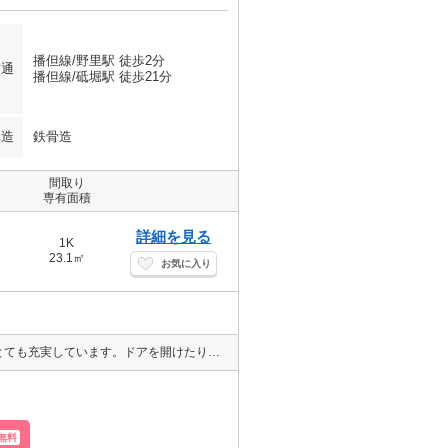
播但線/野里駅 徒歩2分
交通
播但線/砥堀駅 徒歩21分
構造
鉄骨造
間取り
専有面積
詳細を見る
1K
23.1㎡
お気に入り
室内設備はフローリング・洗面台・バストイレ別などが揃っており、とても充実しています。ドアを開けたり直接会話しなくてもモニター越しに来訪者を確認できるモニター付きインターホンを設置しております。2口コンロが付いているので、異なる工程も同時に進められて時間の短縮になります。最上階のお部屋です。
無料