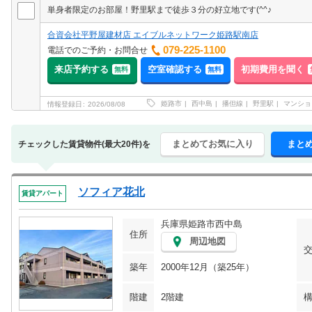
単身者限定のお部屋！野里駅まで徒歩３分の好立地です(^^♪
合資会社平野屋建材店 エイブルネットワーク姫路駅南店
079-225-1100
電話でのご予約・お問合せ
来店予約する
空室確認する
初期費用を聞く
無料
無料
姫路市
西中島
播但線
野里駅
マンショ
情報登録日
2026/08/08
まとめてお気に入り
まと
チェックした賃貸物件(最大20件)を
ソフィア花北
賃貸アパート
兵庫県姫路市西中島
住所
周辺地図
築年
2000年12月（築25年）
階建
2階建