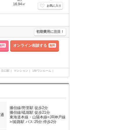
16.94㎡
お気に入り
初期費用に注目！
オンライン相談する
無料
無料
京口駅
マンション
1R/ワンルーム
播但線/野里駅 徒歩2分
播但線/砥堀駅 徒歩21分
交通
東海道本線・山陽本線<JR神戸線
>/姫路駅 バス:25分:停歩2分