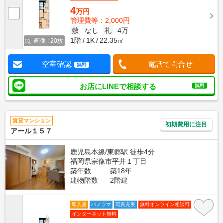
4
万円
管理費等：2,000円
敷
なし
礼
4万
1階
1K
22.35㎡
画像 : 20枚
空室確認
電話で問合せ
無料
お店にLINEで相談する
無料
賃貸マンション
初期費用に注目
アール１５７
鹿児島本線/東郷駅 徒歩4分
福岡県宗像市平井１丁目
築年数
築18年
建物階数
2階建
即入居
パノラマ
写真充実
無料オンライン相談可
インターネット無料