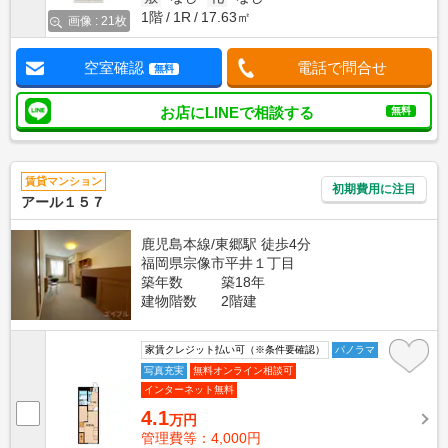
1階
1R
17.63㎡
画像 : 21枚
空室確認
電話で問合せ
無料
お店にLINEで相談する
無料
賃貸マンション
初期費用に注目
アール１５７
鹿児島本線/東郷駅 徒歩4分
福岡県宗像市平井１丁目
築年数
築18年
建物階数
2階建
家賃クレジット払い可（※条件要確認）
パノラマ
写真充実
無料オンライン相談可
インターネット無料
4.1
万円
管理費等：4,000円