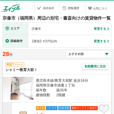
保存条件
閲覧履歴
お気に入り
宗像市（福岡県）周辺の別宅・書斎向けの賃貸物件一覧
エリア
-
宗像市
変更する
詳細条件
【家賃】6万円以内
変更する
28
件
賃貸アパート
初期費用に注目
シャミー教育大前Ⅰ
鹿児島本線/教育大前駅 徒歩16分
福岡県宗像市徳重１丁目
築年数
築35年
建物階数
2階建
即入居
パノラマ
写真充実
無料オンライン相談可