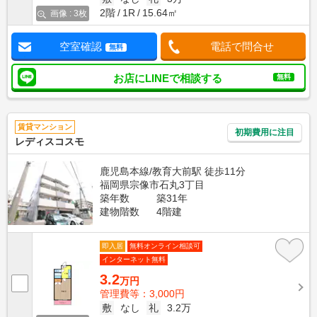
2階
1R
15.64㎡
画像 : 3枚
空室確認
電話で問合せ
無料
お店にLINEで相談する
無料
賃貸マンション
初期費用に注目
レディスコスモ
鹿児島本線/教育大前駅 徒歩11分
福岡県宗像市石丸3丁目
築年数
築31年
建物階数
4階建
即入居
無料オンライン相談可
インターネット無料
3.2
万円
管理費等：3,000円
敷
なし
礼
3.2万