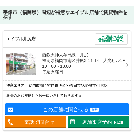
宗像市（福岡県）
周辺が得意なエイブル店舗で賃貸物件を
探す
この店舗の掲載
エイブル井尻店
賃貸物件一覧へ
西鉄天神大牟田線 井尻
福岡県福岡市南区井尻3-11-14 大光ビル1F
10：00～18:00
毎週火曜日
得意エリア
福岡市南区/福岡市博多区/春日市/大野城市/井尻駅
最高のお部屋探しをお手伝いさせて頂きます☆
この店舗に問合せる
無料
電話で問合せ
店舗来店予約
無料