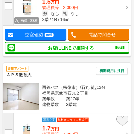
1.5
万円
管理費等：2,000円
敷
なし
礼
なし
2階
1R
16㎡
画像 : 23枚
空室確認
電話で問合せ
無料
お店にLINEで相談する
無料
賃貸アパート
初期費用に注目
ＡＰＳ教育大
西鉄バス（宗像市）/石丸 徒歩3分
福岡県宗像市石丸２丁目
築年数
築27年
建物階数
2階建
写真充実
無料オンライン相談可
1.7
万円