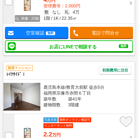
万円
管理費等：2,000円
敷
なし
礼
4万
1階
1K
22.35㎡
画像 : 20枚
空室確認
電話で問合せ
無料
お店にLINEで相談する
無料
賃貸マンション
初期費用に注目
ﾚｲｸｻｲﾄﾞⅠ
鹿児島本線/教育大前駅 徒歩5分
福岡県宗像市赤間６丁目
築年数
築41年
建物階数
3階建
写真充実
無料オンライン相談可
インターネット無料
2.2
万円