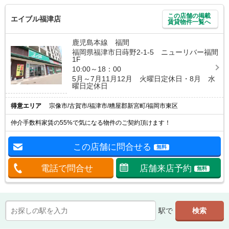
この店舗の掲載
エイブル福津店
賃貸物件一覧へ
鹿児島本線 福間
福岡県福津市日蒔野2-1-5 ニューリバー福間
1F
10:00～18：00
5月～7月11月12月 火曜日定休日・8月 水
曜日定休日
得意エリア
宗像市/古賀市/福津市/糟屋郡新宮町/福岡市東区
仲介手数料家賃の55%で気になる物件のご契約頂けます！
この店舗に問合せる
無料
電話で問合せ
店舗来店予約
無料
駅で