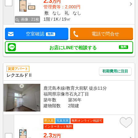
2.3
万円
管理費等：2,000円
敷
なし
礼
なし
1階
1K
19㎡
画像 : 21枚
空室確認
電話で問合せ
無料
お店にLINEで相談する
無料
賃貸アパート
初期費用に注目
レクエルドⅡ
鹿児島本線/教育大前駅 徒歩11分
福岡県宗像市石丸2丁目
築年数
築36年
建物階数
2階建
即入居
写真充実
無料オンライン相談可
インターネット無料
2.3
万円