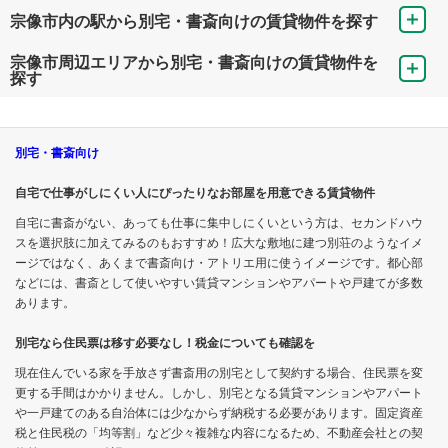
宗像市内の駅から別宅・書斎向けの賃貸物件を探す
宗像市周辺エリアから別宅・書斎向けの賃貸物件を
探す
別宅・書斎向け
自宅で仕事がしにくい人にぴったりなお部屋を用意できる賃貸物件
自宅に書斎がない、あっても仕事に集中しにくいという方は、セカンドハウ
スを選択肢に加えてみるのもおすすめ！広大な敷地に建つ別荘のようなイメ
ージではなく、あくまで書斎向け・アトリエ用に使うイメージです。都心部
などには、書斎として使いやすい賃貸マンションやアパートや戸建てが多数
あります。
別宅なら住民票は移す必要なし！税金についても確認を
現在住んでいる家を手放さず書斎用の別宅として契約する場合、住民票を変
更する手間はかかりません。しかし、別宅となる賃貸マンションやアパート
や一戸建てのある自治体には少なからず納税する必要があります。固定資産
税と住民税の「均等割」など少々複雑な内容になるため、不動産会社との契