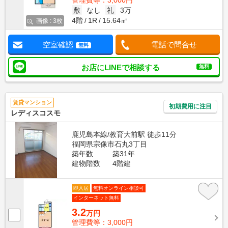
管理費等：3,000円
敷
なし
礼
3万
4階
1R
15.64㎡
画像 : 3枚
空室確認
電話で問合せ
無料
お店にLINEで相談する
無料
賃貸マンション
初期費用に注目
レディスコスモ
鹿児島本線/教育大前駅 徒歩11分
福岡県宗像市石丸3丁目
築年数
築31年
建物階数
4階建
即入居
無料オンライン相談可
インターネット無料
3.2
万円
管理費等：3,000円