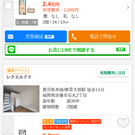
2.4
万円
管理費等：2,000円
敷
なし
礼
なし
2階
1K
19㎡
画像 : 7枚
空室確認
電話で問合せ
無料
お店にLINEで相談する
無料
賃貸アパート
初期費用に注目
レクエルドⅡ
鹿児島本線/教育大前駅 徒歩11分
福岡県宗像市石丸2丁目
築年数
築36年
建物階数
2階建
即入居
写真充実
無料オンライン相談可
インターネット無料