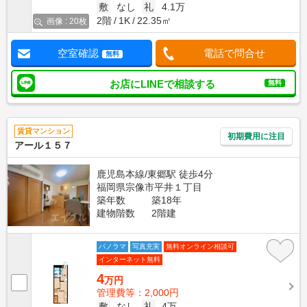
敷
なし
礼
4.1万
2階
1K
22.35㎡
画像 : 20枚
空室確認
電話で問合せ
無料
お店にLINEで相談する
無料
賃貸マンション
初期費用に注目
アール１５７
鹿児島本線/東郷駅 徒歩4分
福岡県宗像市平井１丁目
築年数
築18年
建物階数
2階建
パノラマ
写真充実
無料オンライン相談可
インターネット無料
4
万円
管理費等：2,000円
敷
なし
礼
4万