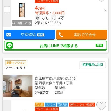
インターネット無料
4
万円
管理費等：2,000円
敷
なし
礼
4万
2階
1K
22.35㎡
画像 : 20枚
空室確認
電話で問合せ
無料
お店にLINEで相談する
無料
賃貸マンション
初期費用に注目
アール１５７
鹿児島本線/東郷駅 徒歩4分
福岡県宗像市平井１丁目
築年数
築18年
建物階数
2階建
即入居
パノラマ
写真充実
無料オンライン相談可
インターネット無料