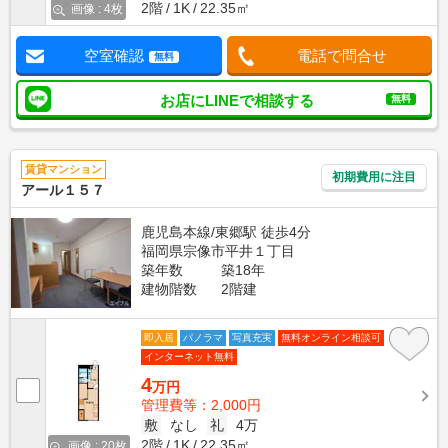
2階
1K
22.35㎡
画像 : 4枚
空室確認
電話で問合せ
無料
お店にLINEで相談する
無料
賃貸マンション
初期費用に注目
アール１５７
鹿児島本線/東郷駅 徒歩4分
福岡県宗像市平井１丁目
築年数
築18年
建物階数
2階建
即入居
パノラマ
写真充実
無料オンライン相談可
インターネット無料
4
万円
管理費等：2,000円
敷
なし
礼
4万
2階
1K
22.35㎡
画像 : 20枚