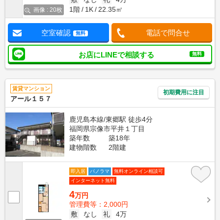
1階
1K
22.35㎡
画像 : 20枚
空室確認
電話で問合せ
無料
お店にLINEで相談する
無料
賃貸マンション
初期費用に注目
アール１５７
鹿児島本線/東郷駅 徒歩4分
福岡県宗像市平井１丁目
築年数
築18年
建物階数
2階建
即入居
パノラマ
無料オンライン相談可
インターネット無料
4
万円
管理費等：2,000円
敷
なし
礼
4万