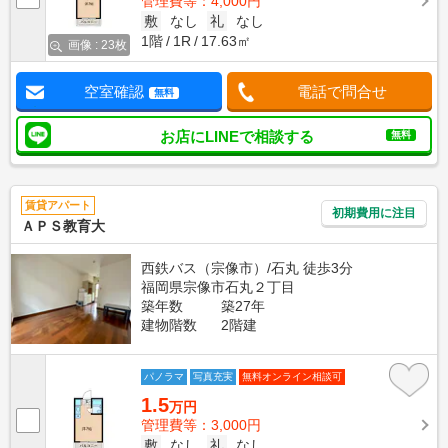
管理費等：4,000円
敷
なし
礼
なし
1階
1R
17.63㎡
画像 : 23枚
空室確認
電話で問合せ
無料
お店にLINEで相談する
無料
賃貸アパート
初期費用に注目
ＡＰＳ教育大
西鉄バス（宗像市）/石丸 徒歩3分
福岡県宗像市石丸２丁目
築年数
築27年
建物階数
2階建
パノラマ
写真充実
無料オンライン相談可
1.5
万円
管理費等：3,000円
敷
なし
礼
なし