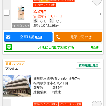
新着
即入居
無料オンライン相談可
インターネット無料
2.2
万円
管理費等：3,000円
敷
なし
礼
なし
2階
1K
21.98㎡
画像 : 7枚
空室確認
電話で問合せ
無料
お店にLINEで相談する
無料
賃貸マンション
初期費用に注目
プルミエ
鹿児島本線/教育大前駅 徒歩7分
福岡県宗像市石丸2丁目
築年数
築39年
建物階数
3階建
無料オンライン相談可
インターネット無料