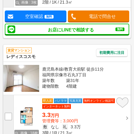
2階
1K
21.3㎡
画像 : 3枚
空室確認
電話で問合せ
無料
お店にLINEで相談する
無料
賃貸マンション
初期費用に注目
レディスコスモ
鹿児島本線/教育大前駅 徒歩11分
福岡県宗像市石丸3丁目
築年数
築31年
建物階数
4階建
即入居
パノラマ
写真充実
無料オンライン相談可
インターネット無料
3.3
万円
管理費等：3,000円
敷
なし
礼
3.3万
3階
1R
21.3㎡
画像 : 18枚