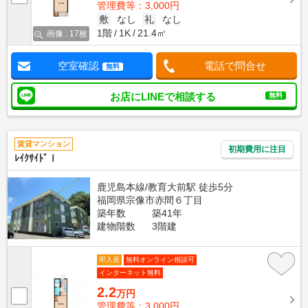
管理費等：3,000円
敷
なし
礼
なし
1階
1K
21.4㎡
画像 : 17枚
空室確認
電話で問合せ
無料
お店にLINEで相談する
無料
賃貸マンション
初期費用に注目
ﾚｲｸｻｲﾄﾞⅠ
鹿児島本線/教育大前駅 徒歩5分
福岡県宗像市赤間６丁目
築年数
築41年
建物階数
3階建
即入居
無料オンライン相談可
インターネット無料
2.2
万円
管理費等：3,000円