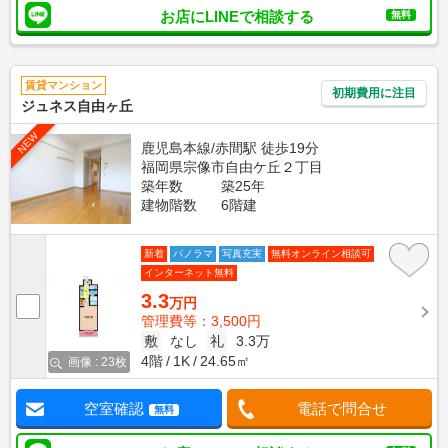
お店にLINEで相談する
無料
賃貸マンション
初期費用に注目
ジュネス自由ヶ丘
NEW
鹿児島本線/赤間駅 徒歩19分
福岡県宗像市自由ケ丘２丁目
築年数
築25年
建物階数
6階建
新着
パノラマ
写真充実
無料オンライン相談可
インターネット無料
3.3
万円
管理費等：3,500円
敷
なし
礼
3.3万
4階
1K
24.65㎡
画像 : 23枚
空室確認
電話で問合せ
無料