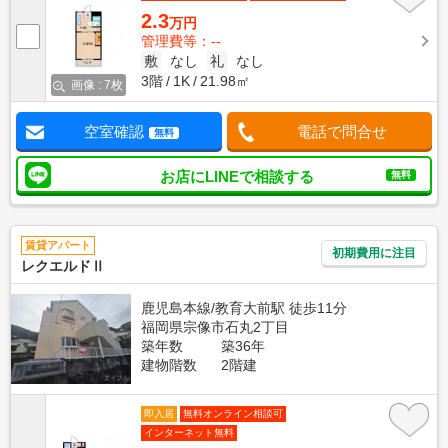
2.3
万円
管理費等：--
敷
なし
礼
なし
3階
1K
21.98㎡
画像 : 7枚
空室確認
電話で問合せ
無料
お店にLINEで相談する
無料
賃貸アパート
初期費用に注目
レクエルドⅡ
鹿児島本線/教育大前駅 徒歩11分
福岡県宗像市石丸2丁目
築年数
築36年
建物階数
2階建
即入居
無料オンライン相談可
インターネット無料