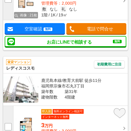
管理費等：2,000円
敷
なし
礼
なし
1階
1K
19㎡
画像 : 21枚
空室確認
電話で問合せ
無料
お店にLINEで相談する
無料
賃貸マンション
初期費用に注目
レディスコスモ
鹿児島本線/教育大前駅 徒歩11分
福岡県宗像市石丸3丁目
築年数
築31年
建物階数
4階建
即入居
無料オンライン相談可
インターネット無料
3
万円