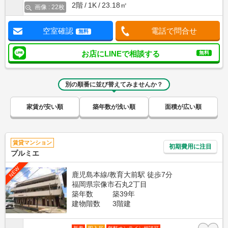
2階
1K
23.18㎡
画像 : 22枚
空室確認
電話で問合せ
無料
お店にLINEで相談する
無料
別の順番に並び替えてみませんか？
家賃が安い順
築年数が浅い順
面積が広い順
賃貸マンション
初期費用に注目
プルミエ
NEW
鹿児島本線/教育大前駅 徒歩7分
福岡県宗像市石丸2丁目
築年数
築39年
建物階数
3階建