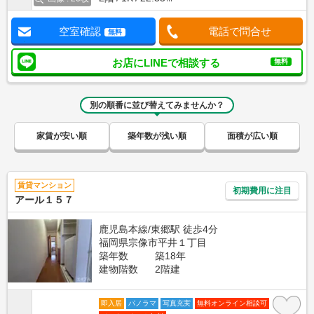
空室確認
電話で問合せ
無料
お店にLINEで相談する
無料
別の順番に並び替えてみませんか？
家賃が安い順
築年数が浅い順
面積が広い順
賃貸マンション
初期費用に注目
アール１５７
鹿児島本線/東郷駅 徒歩4分
福岡県宗像市平井１丁目
築年数
築18年
建物階数
2階建
即入居
パノラマ
写真充実
無料オンライン相談可