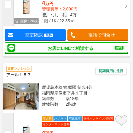
4
万円
管理費等：2,000円
敷
なし
礼
4万
1階
1K
22.35㎡
画像 : 20枚
空室確認
電話で問合せ
無料
お店にLINEで相談する
無料
賃貸マンション
初期費用に注目
アール１５７
鹿児島本線/東郷駅 徒歩4分
福岡県宗像市平井１丁目
築年数
築18年
建物階数
2階建
即入居
パノラマ
写真充実
無料オンライン相談可
インターネット無料
4