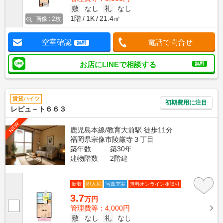
敷
なし
礼
なし
1階
1K
21.4㎡
画像 : 2枚
空室確認
電話で問合せ
無料
お店にLINEで相談する
無料
賃貸ハイツ
初期費用に注目
レピュ－ト６６３
NEW
鹿児島本線/教育大前駅 徒歩11分
福岡県宗像市陵厳寺３丁目
築年数
築30年
建物階数
2階建
新着
即入居
写真充実
無料オンライン相談可
3.7
万円
管理費等：4,000円
敷
なし
礼
なし