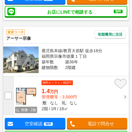
お店にLINEで相談する
無料
賃貸コーポ
初期費用に注目
アーサー宗像
鹿児島本線/教育大前駅 徒歩18分
福岡県宗像市徳重１丁目
築年数
築36年
建物階数
2階建
無料オンライン相談可
1.4
万円
管理費等：3,500円
敷
なし
礼
なし
2階
1R
18㎡
画像 : 2枚
空室確認
電話で問合せ
無料