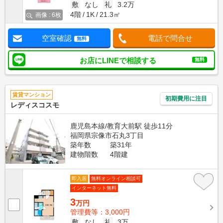
敷
なし
礼
3.2万
4階
1K
21.3㎡
画像 : 6枚
空室確認
電話で問合せ
無料
お店にLINEで相談する
無料
賃貸マンション
初期費用に注目
レディスコスモ
鹿児島本線/教育大前駅 徒歩11分
福岡県宗像市石丸3丁目
築年数
築31年
建物階数
4階建
即入居
無料オンライン相談可
インターネット無料
3
万円
管理費等：3,000円
敷
なし
礼
3万