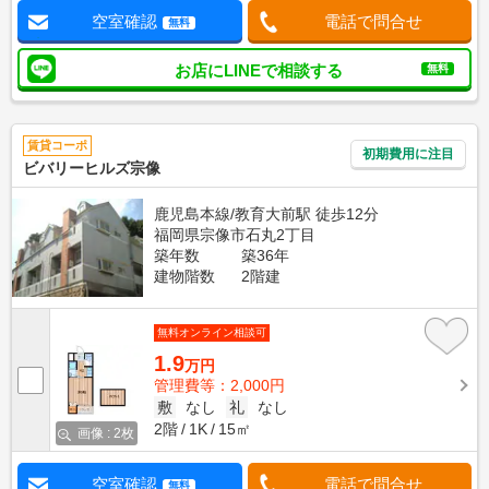
空室確認
電話で問合せ
無料
お店にLINEで相談する
無料
賃貸コーポ
初期費用に注目
ビバリーヒルズ宗像
鹿児島本線/教育大前駅 徒歩12分
福岡県宗像市石丸2丁目
築年数
築36年
建物階数
2階建
無料オンライン相談可
1.9
万円
管理費等：2,000円
敷
なし
礼
なし
2階
1K
15㎡
画像 : 2枚
空室確認
電話で問合せ
無料