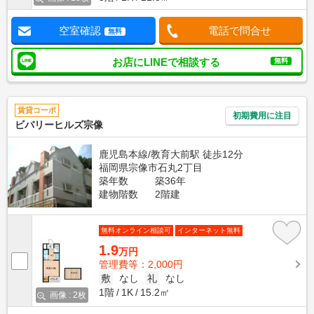
空室確認
電話で問合せ
無料
お店にLINEで相談する
無料
賃貸コーポ
初期費用に注目
ビバリーヒルズ宗像
鹿児島本線/教育大前駅 徒歩12分
福岡県宗像市石丸2丁目
築年数
築36年
建物階数
2階建
無料オンライン相談可
インターネット無料
1.9
万円
管理費等：2,000円
敷
なし
礼
なし
1階
1K
15.2㎡
画像 : 2枚