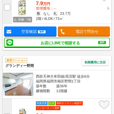
7.9
万円
管理費等：--
敷
なし
礼
23.7万
2階
4LDK
73㎡
画像 : 7枚
空室確認
電話で問合せ
無料
お店にLINEで相談する
無料
賃貸マンション
初期費用に注目
グランディー野間
西鉄天神大牟田線/高宮駅 徒歩6分
福岡県福岡市南区野間1丁目
築年数
築36年
建物階数
11階建
写真充実
定借
無料オンライン相談可
インターネット無料