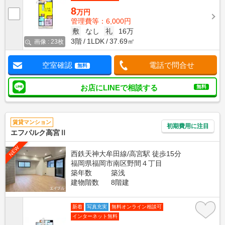
8
万円
管理費等：6,000円
敷
なし
礼
16万
3階
1LDK
37.69㎡
画像 : 23枚
空室確認
電話で問合せ
無料
お店にLINEで相談する
無料
賃貸マンション
初期費用に注目
エフパルク高宮Ⅱ
NEW
西鉄天神大牟田線/高宮駅 徒歩15分
福岡県福岡市南区野間４丁目
築年数
築浅
建物階数
8階建
新着
写真充実
無料オンライン相談可
インターネット無料