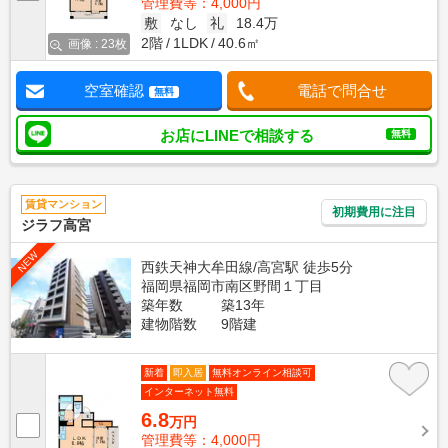
管理費等：4,000円
敷
なし
礼
18.4万
2階
1LDK
40.6㎡
画像 : 23枚
空室確認
電話で問合せ
無料
お店にLINEで相談する
無料
賃貸マンション
初期費用に注目
ジラフ高宮
NEW
西鉄天神大牟田線/高宮駅 徒歩5分
福岡県福岡市南区野間１丁目
築年数
築13年
建物階数
9階建
新着
即入居
無料オンライン相談可
インターネット無料
6.8
万円
管理費等：4,000円