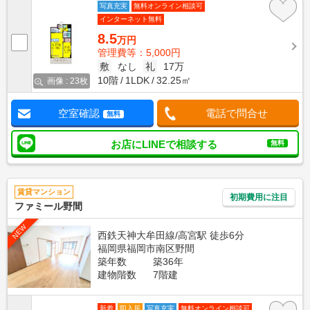
写真充実
無料オンライン相談可
インターネット無料
8.5
万円
管理費等：5,000円
敷
なし
礼
17万
10階
1LDK
32.25㎡
画像 : 23枚
空室確認
電話で問合せ
無料
お店にLINEで相談する
無料
賃貸マンション
初期費用に注目
ファミール野間
NEW
西鉄天神大牟田線/高宮駅 徒歩6分
福岡県福岡市南区野間
築年数
築36年
建物階数
7階建
新着
即入居
写真充実
無料オンライン相談可