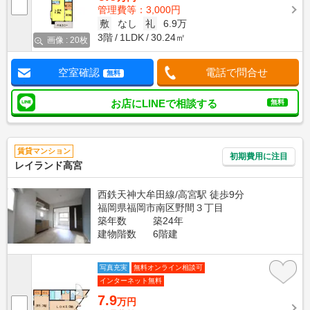
管理費等：3,000円
敷
なし
礼
6.9万
3階
1LDK
30.24㎡
画像 : 20枚
空室確認
電話で問合せ
無料
お店にLINEで相談する
無料
賃貸マンション
初期費用に注目
レイランド高宮
西鉄天神大牟田線/高宮駅 徒歩9分
福岡県福岡市南区野間３丁目
築年数
築24年
建物階数
6階建
写真充実
無料オンライン相談可
インターネット無料
7.9
万円