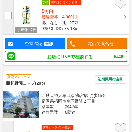
定借
無料オンライン相談可
9
万円
管理費等：4,000円
敷
なし
礼
27万
9階
3LDK
75.13㎡
画像 : 7枚
空室確認
電話で問合せ
無料
お店にLINEで相談する
無料
賃貸マンション
初期費用に注目
藤和野間コ－プ(205)
西鉄天神大牟田線/高宮駅 徒歩15分
福岡県福岡市南区野間２丁目
築年数
築42年
建物階数
5階建
無料オンライン相談可