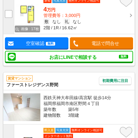
新着
写真充実
無料オンライン相談可
4
万円
管理費等：3,000円
敷
なし
礼
なし
2階
1R
16.62㎡
画像 : 17枚
空室確認
電話で問合せ
無料
お店にLINEで相談する
無料
賃貸マンション
初期費用に注目
ファーストレジデンス野間
西鉄天神大牟田線/高宮駅 徒歩14分
福岡県福岡市南区野間４丁目
築年数
築5年
建物階数
3階建
即入居
写真充実
無料オンライン相談可
インターネット無料