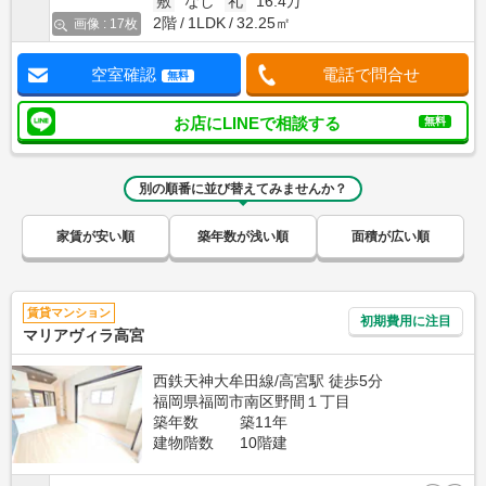
敷
なし
礼
16.4万
2階
1LDK
32.25㎡
画像 : 17枚
空室確認
電話で問合せ
無料
お店にLINEで相談する
無料
別の順番に並び替えてみませんか？
家賃が安い順
築年数が浅い順
面積が広い順
賃貸マンション
初期費用に注目
マリアヴィラ高宮
西鉄天神大牟田線/高宮駅 徒歩5分
福岡県福岡市南区野間１丁目
築年数
築11年
建物階数
10階建