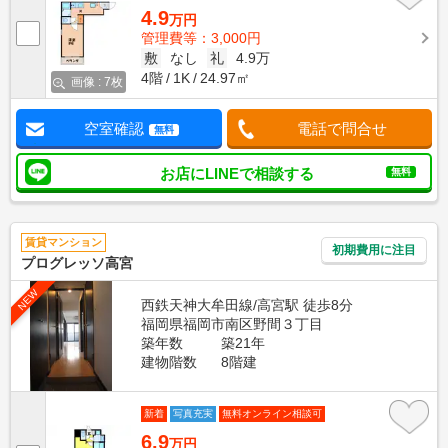
4.9
万円
管理費等：3,000円
敷
なし
礼
4.9万
4階
1K
24.97㎡
画像 : 7枚
空室確認
電話で問合せ
無料
お店にLINEで相談する
無料
賃貸マンション
初期費用に注目
プログレッソ高宮
NEW
西鉄天神大牟田線/高宮駅 徒歩8分
福岡県福岡市南区野間３丁目
築年数
築21年
建物階数
8階建
新着
写真充実
無料オンライン相談可
6.9
万円