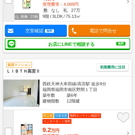
管理費等：4,000円
敷
なし
礼
27万
9階
3LDK
75.13㎡
画像 : 23枚
空室確認
電話で問合せ
無料
お店にLINEで相談する
無料
賃貸マンション
初期費用に注目
ＬＩＢＴＨ高宮Ⅱ
西鉄天神大牟田線/高宮駅 徒歩9分
福岡県福岡市南区野間１丁目
築年数
築6年
建物階数
12階建
即入居
写真充実
無料オンライン相談可
インターネット無料
9.2
万円