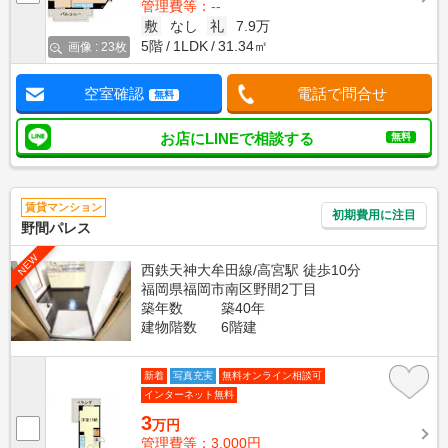
管理費等：--
敷
なし
礼
7.9万
5階
1LDK
31.34㎡
画像 : 23枚
空室確認
電話で問合せ
無料
お店にLINEで相談する
無料
賃貸マンション
初期費用に注目
野間パレス
NEW
西鉄天神大牟田線/高宮駅 徒歩10分
福岡県福岡市南区野間2丁目
築年数
築40年
建物階数
6階建
新着
写真充実
無料オンライン相談可
インターネット無料
3
万円
管理費等：3,000円