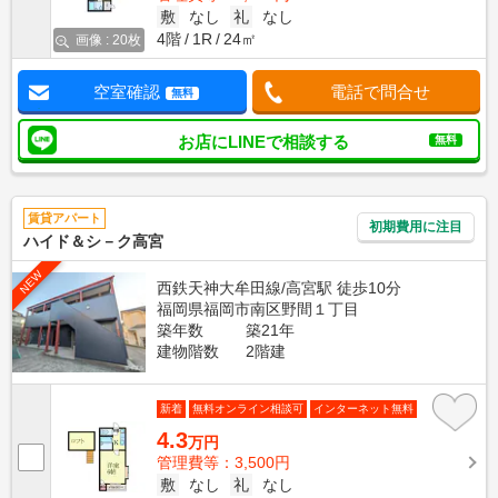
敷
なし
礼
なし
4階
1R
24㎡
画像 : 20枚
空室確認
電話で問合せ
無料
お店にLINEで相談する
無料
賃貸アパート
初期費用に注目
ハイド＆シ－ク高宮
NEW
西鉄天神大牟田線/高宮駅 徒歩10分
福岡県福岡市南区野間１丁目
築年数
築21年
建物階数
2階建
新着
無料オンライン相談可
インターネット無料
4.3
万円
管理費等：3,500円
敷
なし
礼
なし