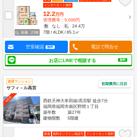
インターネット無料
12.2
万円
管理費等：5,000円
敷
なし
礼
24.4万
7階
4LDK
85.1㎡
画像 : 23枚
空室確認
電話で問合せ
無料
お店にLINEで相談する
無料
賃貸マンション
初期費用に注目
サフィ－ル高宮
NEW
西鉄天神大牟田線/高宮駅 徒歩7分
福岡県福岡市南区野間１丁目
築年数
築27年
建物階数
5階建
新着
無料オンライン相談可
インターネット無料