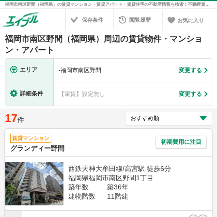
福岡市南区野間（福岡県）の賃貸マンション・賃貸アパート・賃貸住宅の不動産情報を検索！不動産賃貸の物件探しは、お部屋探しのエイブル
保存条件
閲覧履歴
お気に入り
福岡市南区野間（福岡県）周辺の賃貸物件・マンショ
ン・アパート
エリア
-
福岡市南区野間
変更する
詳細条件
【家賃】設定無し
変更する
17
件
賃貸マンション
初期費用に注目
グランディー野間
西鉄天神大牟田線/高宮駅 徒歩6分
福岡県福岡市南区野間1丁目
築年数
築36年
建物階数
11階建