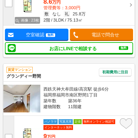
8.6
万円
管理費等：3,000円
敷
なし
礼
25.8万
2階
3LDK
75.13㎡
画像 : 23枚
空室確認
電話で問合せ
無料
お店にLINEで相談する
無料
賃貸マンション
初期費用に注目
グランディー野間
西鉄天神大牟田線/高宮駅 徒歩6分
福岡県福岡市南区野間1丁目
築年数
築36年
建物階数
11階建
パノラマ
写真充実
定借
無料オンライン相談可
インターネット無料
9
万円