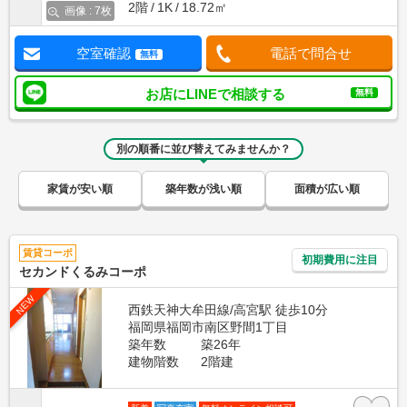
2階
1K
18.72㎡
画像 : 7枚
空室確認
電話で問合せ
無料
お店にLINEで相談する
無料
別の順番に並び替えてみませんか？
家賃が安い順
築年数が浅い順
面積が広い順
賃貸コーポ
初期費用に注目
セカンドくるみコーポ
NEW
西鉄天神大牟田線/高宮駅 徒歩10分
福岡県福岡市南区野間1丁目
築年数
築26年
建物階数
2階建