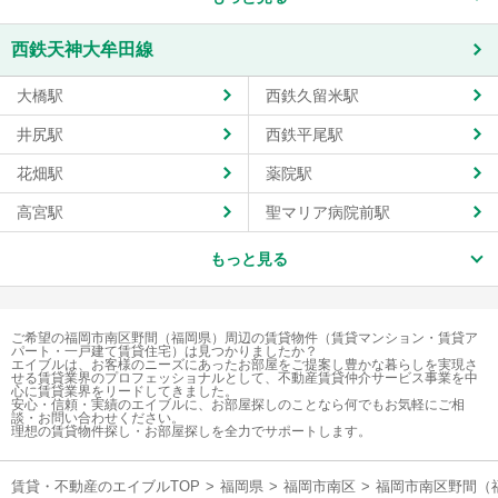
西鉄天神大牟田線
大橋駅
西鉄久留米駅
井尻駅
西鉄平尾駅
花畑駅
薬院駅
高宮駅
聖マリア病院前駅
もっと見る
ご希望の福岡市南区野間（福岡県）周辺の賃貸物件（賃貸マンション・賃貸ア
パート・一戸建て賃貸住宅）は見つかりましたか？
エイブルは、お客様のニーズにあったお部屋をご提案し豊かな暮らしを実現さ
せる賃貸業界のプロフェッショナルとして、不動産賃貸仲介サービス事業を中
心に賃貸業界をリードしてきました。
安心・信頼・実績のエイブルに、お部屋探しのことなら何でもお気軽にご相
談・お問い合わせください。
理想の賃貸物件探し・お部屋探しを全力でサポートします。
賃貸・不動産のエイブルTOP
>
福岡県
>
福岡市南区
>
福岡市南区野間（