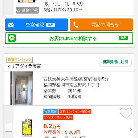
敷
なし
礼
6.8万
3階
1LDK
30.16㎡
画像 : 7枚
空室確認
電話で問合せ
無料
お店にLINEで相談する
無料
賃貸マンション
初期費用に注目
マリアヴィラ高宮
西鉄天神大牟田線/高宮駅 徒歩5分
福岡県福岡市南区野間１丁目
築年数
築11年
建物階数
10階建
写真充実
無料オンライン相談可
インターネット無料
8.2
万円
管理費等：5,000円