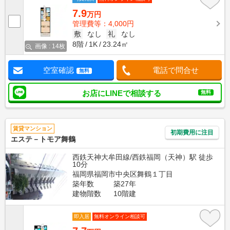
7.9
万円
管理費等：4,000円
敷
なし
礼
なし
8階
1K
23.24㎡
画像 : 14枚
空室確認
電話で問合せ
無料
お店にLINEで相談する
無料
賃貸マンション
初期費用に注目
エステ－トモア舞鶴
西鉄天神大牟田線/西鉄福岡（天神）駅 徒歩
10分
福岡県福岡市中央区舞鶴１丁目
築年数
築27年
建物階数
10階建
即入居
無料オンライン相談可