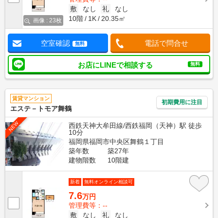
敷
なし
礼
なし
10階
1K
20.35㎡
画像 : 23枚
空室確認
電話で問合せ
無料
お店にLINEで相談する
無料
賃貸マンション
初期費用に注目
エステ－トモア舞鶴
NEW
西鉄天神大牟田線/西鉄福岡（天神）駅 徒歩
10分
福岡県福岡市中央区舞鶴１丁目
築年数
築27年
建物階数
10階建
新着
無料オンライン相談可
7.6
万円
管理費等：--
敷
なし
礼
なし