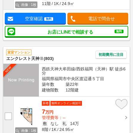
11階
1K
24.9㎡
画像 : 1枚
空室確認
電話で問合せ
無料
お店にLINEで相談する
無料
賃貸マンション
初期費用に注目
エンクレスト天神Ⅱ(803)
NEW
西鉄天神大牟田線/西鉄福岡（天神）駅 徒歩6
分
福岡県福岡市中央区渡辺通５丁目
築年数
築22年
建物階数
12階建
新着
無料オンライン相談可
7
万円
管理費等：--
敷
なし
礼
14万
8階
1K
24.95㎡
画像 : 1枚