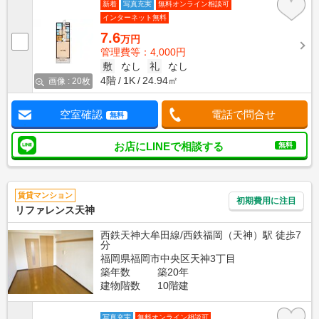
新着
写真充実
無料オンライン相談可
インターネット無料
7.6
万円
管理費等：4,000円
敷
なし
礼
なし
4階
1K
24.94㎡
画像 : 20枚
空室確認
電話で問合せ
無料
お店にLINEで相談する
無料
賃貸マンション
初期費用に注目
リファレンス天神
西鉄天神大牟田線/西鉄福岡（天神）駅 徒歩7
分
福岡県福岡市中央区天神3丁目
築年数
築20年
建物階数
10階建
写真充実
無料オンライン相談可