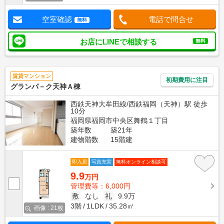
空室確認
電話で問合せ
無料
お店にLINEで相談する
無料
賃貸マンション
初期費用に注目
グランパ－ク天神Ａ棟
西鉄天神大牟田線/西鉄福岡（天神）駅 徒歩
10分
福岡県福岡市中央区舞鶴１丁目
築年数
築21年
建物階数
15階建
即入居
写真充実
無料オンライン相談可
9.9
万円
管理費等：6,000円
敷
なし
礼
9.9万
3階
1LDK
35.28㎡
画像 : 21枚