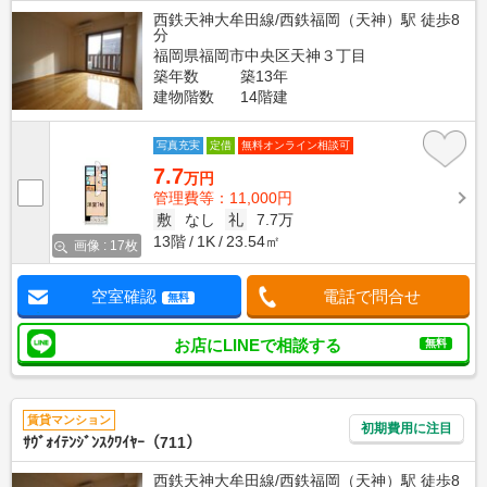
西鉄天神大牟田線/西鉄福岡（天神）駅 徒歩8
分
福岡県福岡市中央区天神３丁目
築年数
築13年
建物階数
14階建
写真充実
定借
無料オンライン相談可
7.7
万円
管理費等：11,000円
敷
なし
礼
7.7万
13階
1K
23.54㎡
画像 : 17枚
空室確認
電話で問合せ
無料
お店にLINEで相談する
無料
賃貸マンション
初期費用に注目
ｻｳﾞｫｲﾃﾝｼﾞﾝｽｸﾜｲﾔｰ（711）
西鉄天神大牟田線/西鉄福岡（天神）駅 徒歩8