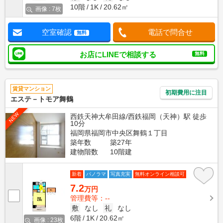
10階
1K
20.62㎡
画像 : 7枚
空室確認
電話で問合せ
無料
お店にLINEで相談する
無料
賃貸マンション
初期費用に注目
エステ－トモア舞鶴
NEW
西鉄天神大牟田線/西鉄福岡（天神）駅 徒歩
10分
福岡県福岡市中央区舞鶴１丁目
築年数
築27年
建物階数
10階建
新着
パノラマ
写真充実
無料オンライン相談可
7.2
万円
管理費等：--
敷
なし
礼
なし
6階
1K
20.62㎡
画像 : 23枚