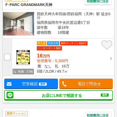
初期費用に注目
F･PARC GRANDMARK天神
西鉄天神大牟田線/西鉄福岡（天神）駅 徒歩5
分
福岡県福岡市中央区渡辺通5丁目
築年数
築18年
建物階数
18階建
即入居
写真充実
無料オンライン相談可
インターネット無料
16
万円
管理費等：5,200円
敷
なし
礼
16万
5階
2LDK
49.7㎡
画像 : 23枚
空室確認
電話で問合せ
無料
お店にLINEで相談する
無料
賃貸マンション
初期費用に注目