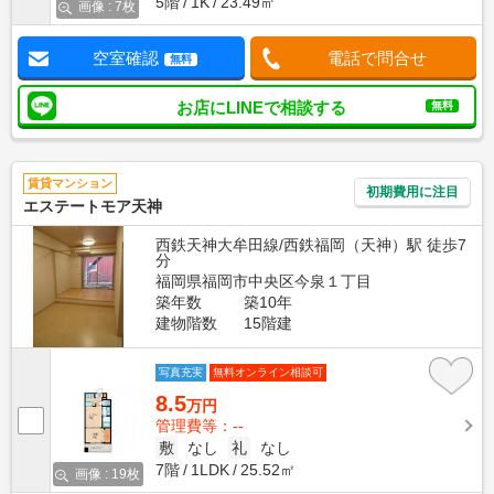
5階
1K
23.49㎡
画像 : 7枚
空室確認
電話で問合せ
無料
お店にLINEで相談する
無料
賃貸マンション
初期費用に注目
エステートモア天神
西鉄天神大牟田線/西鉄福岡（天神）駅 徒歩7
分
福岡県福岡市中央区今泉１丁目
築年数
築10年
建物階数
15階建
写真充実
無料オンライン相談可
8.5
万円
管理費等：--
敷
なし
礼
なし
7階
1LDK
25.52㎡
画像 : 19枚