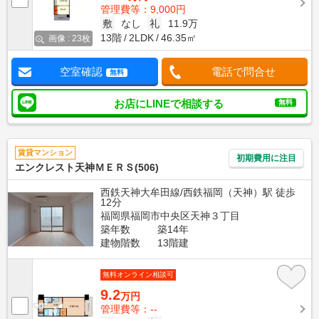
管理費等：9,000円
敷
なし
礼
11.9万
13階
2LDK
46.35㎡
画像 : 23枚
空室確認
電話で問合せ
無料
お店にLINEで相談する
無料
賃貸マンション
初期費用に注目
エンクレスト天神ＭＥＲＳ(506)
西鉄天神大牟田線/西鉄福岡（天神）駅 徒歩
12分
福岡県福岡市中央区天神３丁目
築年数
築14年
建物階数
13階建
無料オンライン相談可
9.2
万円
管理費等：--