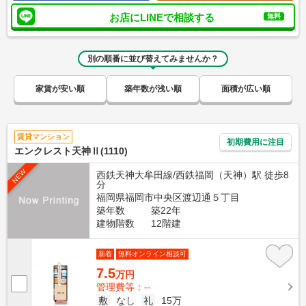
お店にLINEで相談する
無料
別の順番に並び替えてみませんか？
家賃が安い順
築年数が浅い順
面積が広い順
賃貸マンション
初期費用に注目
エンクレスト天神Ⅱ(1110)
NEW
西鉄天神大牟田線/西鉄福岡（天神）駅 徒歩8
分
福岡県福岡市中央区渡辺通５丁目
築年数
築22年
建物階数
12階建
新着
無料オンライン相談可
7.5
万円
管理費等：--
敷
なし
礼
15万