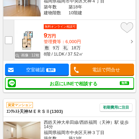
福岡県福岡市中央区天神４丁目
築年数
築18年
建物階数
10階建
無料オンライン相談可
9
万円
管理費等：6,000円
敷
9万
礼
18万
8階
1LDK
37.52㎡
画像 : 12枚
空室確認
電話で問合せ
無料
お店にLINEで相談する
無料
賃貸マンション
初期費用に注目
ｴﾝｸﾚｽﾄ天神ＭＥＲＳⅡ(1303)
西鉄天神大牟田線/西鉄福岡（天神）駅 徒歩
14分
福岡県福岡市中央区天神３丁目
築年数
築13年