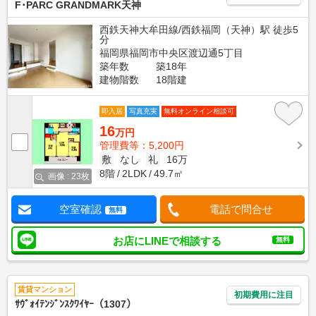
F･PARC GRANDMARK天神
西鉄天神大牟田線/西鉄福岡（天神）駅 徒歩5
分
福岡県福岡市中央区渡辺通5丁目
築年数
築18年
建物階数
18階建
即入居
写真充実
無料オンライン相談可
16
万円
管理費等：5,200円
敷
なし
礼
16万
8階
2LDK
49.7㎡
画像 : 23枚
空室確認
電話で問合せ
無料
お店にLINEで相談する
無料
賃貸マンション
初期費用に注目
ｻｳﾞｫｲﾃﾝｼﾞﾝｽｸﾜｲﾔｰ（1307）