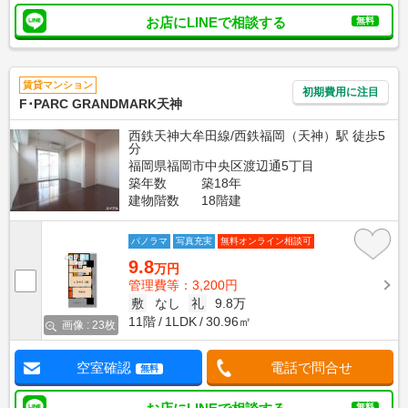
お店にLINEで相談する
無料
賃貸マンション
初期費用に注目
F･PARC GRANDMARK天神
西鉄天神大牟田線/西鉄福岡（天神）駅 徒歩5
分
福岡県福岡市中央区渡辺通5丁目
築年数
築18年
建物階数
18階建
パノラマ
写真充実
無料オンライン相談可
9.8
万円
管理費等：3,200円
敷
なし
礼
9.8万
11階
1LDK
30.96㎡
画像 : 23枚
空室確認
電話で問合せ
無料
無料