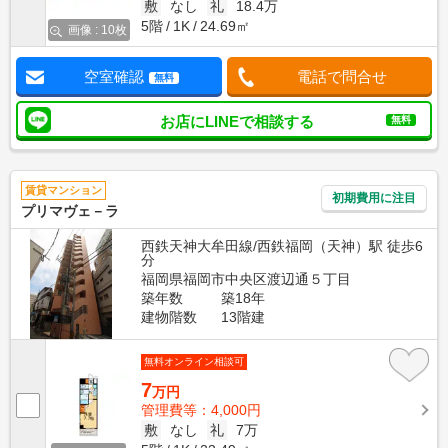
敷
なし
礼
18.4万
5階
1K
24.69㎡
画像 : 10枚
空室確認
電話で問合せ
無料
お店にLINEで相談する
無料
賃貸マンション
初期費用に注目
プリマヴェ－ラ
西鉄天神大牟田線/西鉄福岡（天神）駅 徒歩6
分
福岡県福岡市中央区渡辺通５丁目
築年数
築18年
建物階数
13階建
無料オンライン相談可
7
万円
管理費等：4,000円
敷
なし
礼
7万