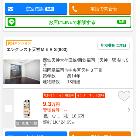
空室確認
電話で問合せ
無料
お店にLINEで相談する
無料
賃貸マンション
初期費用に注目
エンクレスト天神ＭＥＲＳ(803)
西鉄天神大牟田線/西鉄福岡（天神）駅 徒歩5
分
福岡県福岡市中央区天神３丁目
築年数
築14年
建物階数
13階建
無料オンライン相談可
インターネット無料
9.3
万円
管理費等：--
敷
なし
礼
18.6万
8階
1K
24.69㎡
画像 : 8枚