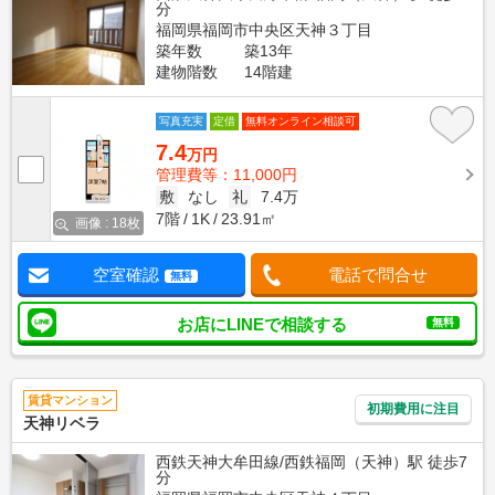
分
福岡県福岡市中央区天神３丁目
築年数
築13年
建物階数
14階建
写真充実
定借
無料オンライン相談可
7.4
万円
管理費等：11,000円
敷
なし
礼
7.4万
7階
1K
23.91㎡
画像 : 18枚
空室確認
電話で問合せ
無料
お店にLINEで相談する
無料
賃貸マンション
初期費用に注目
天神リベラ
西鉄天神大牟田線/西鉄福岡（天神）駅 徒歩7
分