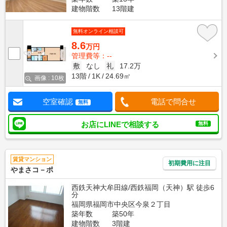
建物階数
13階建
無料オンライン相談可
8.6
万円
管理費等：--
敷
なし
礼
17.2万
13階
1K
24.69㎡
画像 : 10枚
空室確認
電話で問合せ
無料
お店にLINEで相談する
無料
賃貸マンション
初期費用に注目
やまさコ－ポ
西鉄天神大牟田線/西鉄福岡（天神）駅 徒歩6
分
福岡県福岡市中央区今泉２丁目
築年数
築50年
建物階数
3階建