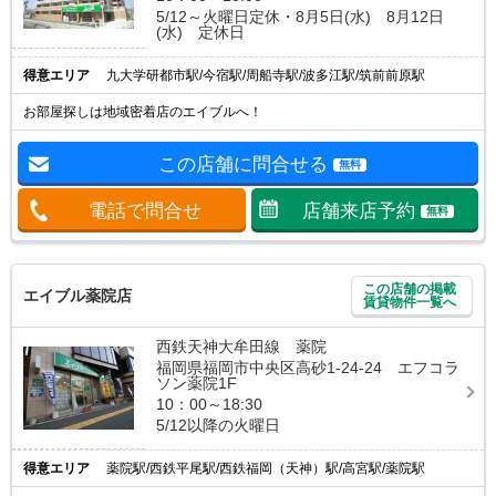
5/12～火曜日定休・8月5日(水) 8月12日
(水) 定休日
得意エリア
九大学研都市駅/今宿駅/周船寺駅/波多江駅/筑前前原駅
お部屋探しは地域密着店のエイブルへ！
この店舗に問合せる
無料
電話で問合せ
店舗来店予約
無料
この店舗の掲載
エイブル薬院店
賃貸物件一覧へ
西鉄天神大牟田線 薬院
福岡県福岡市中央区高砂1-24-24 エフコラ
ソン薬院1F
10：00～18:30
5/12以降の火曜日
得意エリア
薬院駅/西鉄平尾駅/西鉄福岡（天神）駅/高宮駅/薬院駅