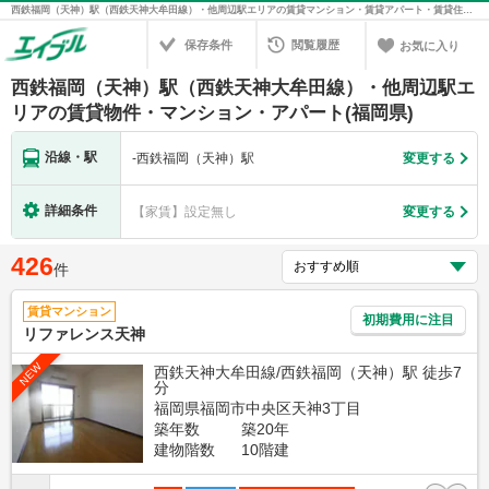
西鉄福岡（天神）駅（西鉄天神大牟田線）・他周辺駅エリアの賃貸マンション・賃貸アパート・賃貸住宅の不動産情報を検索！不動産賃貸の物件探しは、お部屋探しのエイブル
保存条件
閲覧履歴
お気に入り
西鉄福岡（天神）駅（西鉄天神大牟田線）・他周辺駅エ
リアの賃貸物件・マンション・アパート(福岡県)
沿線・駅
-
西鉄福岡（天神）駅
変更する
詳細条件
【家賃】設定無し
変更する
426
件
賃貸マンション
初期費用に注目
リファレンス天神
NEW
西鉄天神大牟田線/西鉄福岡（天神）駅 徒歩7
分
福岡県福岡市中央区天神3丁目
築年数
築20年
建物階数
10階建