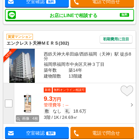
空室確認
電話で問合せ
無料
お店にLINEで相談する
無料
賃貸マンション
初期費用に注目
エンクレスト天神ＭＥＲＳ(302)
NEW
西鉄天神大牟田線/西鉄福岡（天神）駅 徒歩8
分
福岡県福岡市中央区天神３丁目
築年数
築14年
建物階数
13階建
新着
無料オンライン相談可
9.3
万円
管理費等：--
敷
なし
礼
18.6万
3階
1K
24.69㎡
画像 : 4枚
空室確認
電話で問合せ
無料