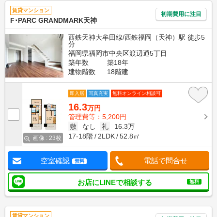
賃貸マンション
初期費用に注目
F･PARC GRANDMARK天神
西鉄天神大牟田線/西鉄福岡（天神）駅 徒歩5
分
福岡県福岡市中央区渡辺通5丁目
築年数
築18年
建物階数
18階建
即入居
写真充実
無料オンライン相談可
16.3
万円
管理費等：5,200円
敷
なし
礼
16.3万
17-18階
2LDK
52.8㎡
画像 : 23枚
空室確認
電話で問合せ
無料
お店にLINEで相談する
無料
賃貸マンション