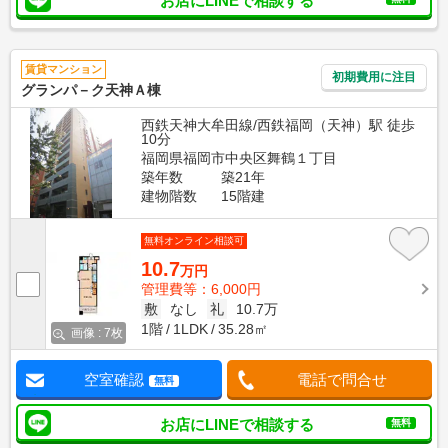
お店にLINEで相談する
賃貸マンション
初期費用に注目
グランパ－ク天神Ａ棟
西鉄天神大牟田線/西鉄福岡（天神）駅 徒歩
10分
福岡県福岡市中央区舞鶴１丁目
築年数
築21年
建物階数
15階建
無料オンライン相談可
10.7
万円
管理費等：6,000円
敷
なし
礼
10.7万
1階
1LDK
35.28㎡
画像 : 7枚
空室確認
電話で問合せ
無料
お店にLINEで相談する
無料