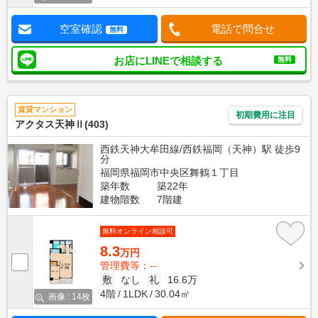
空室確認
電話で問合せ
無料
お店にLINEで相談する
無料
賃貸マンション
初期費用に注目
アクタス天神Ⅱ(403)
西鉄天神大牟田線/西鉄福岡（天神）駅 徒歩9
分
福岡県福岡市中央区舞鶴１丁目
築年数
築22年
建物階数
7階建
無料オンライン相談可
8.3
万円
管理費等：--
敷
なし
礼
16.6万
4階
1LDK
30.04㎡
画像 : 14枚