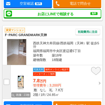
空室確認
電話で問合せ
無料
お店にLINEで相談する
無料
賃貸マンション
初期費用に注目
F･PARC GRANDMARK天神
西鉄天神大牟田線/西鉄福岡（天神）駅 徒歩5
分
福岡県福岡市中央区渡辺通5丁目
築年数
築18年
建物階数
18階建
写真充実
無料オンライン相談可
インターネット無料
7.8
万円
管理費等：3,200円
敷
なし
礼
7.8万
2階
1R
24.85㎡
画像 : 23枚