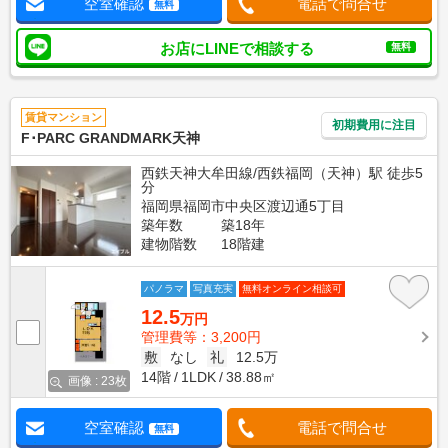
空室確認
電話で問合せ
無料
お店にLINEで相談する
無料
賃貸マンション
初期費用に注目
F･PARC GRANDMARK天神
西鉄天神大牟田線/西鉄福岡（天神）駅 徒歩5
分
福岡県福岡市中央区渡辺通5丁目
築年数
築18年
建物階数
18階建
パノラマ
写真充実
無料オンライン相談可
12.5
万円
管理費等：3,200円
敷
なし
礼
12.5万
14階
1LDK
38.88㎡
画像 : 23枚
空室確認
電話で問合せ
無料