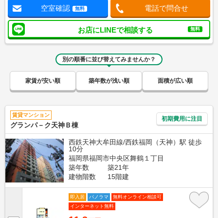
空室確認
電話で問合せ
無料
お店にLINEで相談する
無料
別の順番に並び替えてみませんか？
家賃が安い順
築年数が浅い順
面積が広い順
賃貸マンション
初期費用に注目
グランパ－ク天神Ｂ棟
西鉄天神大牟田線/西鉄福岡（天神）駅 徒歩
10分
福岡県福岡市中央区舞鶴１丁目
築年数
築21年
建物階数
15階建
即入居
パノラマ
無料オンライン相談可
インターネット無料