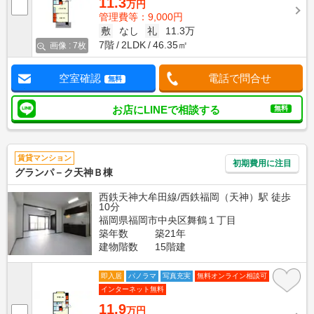
11.3
万円
管理費等：9,000円
敷
なし
礼
11.3万
7階
2LDK
46.35㎡
画像 : 7枚
空室確認
電話で問合せ
無料
お店にLINEで相談する
無料
賃貸マンション
初期費用に注目
グランパ－ク天神Ｂ棟
西鉄天神大牟田線/西鉄福岡（天神）駅 徒歩
10分
福岡県福岡市中央区舞鶴１丁目
築年数
築21年
建物階数
15階建
即入居
パノラマ
写真充実
無料オンライン相談可
インターネット無料
11.9
万円