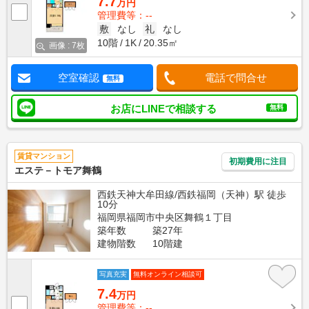
7.7
万円
管理費等：--
敷
なし
礼
なし
10階
1K
20.35㎡
画像 : 7枚
空室確認
電話で問合せ
無料
お店にLINEで相談する
無料
賃貸マンション
初期費用に注目
エステ－トモア舞鶴
西鉄天神大牟田線/西鉄福岡（天神）駅 徒歩
10分
福岡県福岡市中央区舞鶴１丁目
築年数
築27年
建物階数
10階建
写真充実
無料オンライン相談可
7.4
万円
管理費等：--