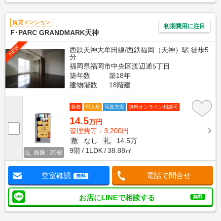
賃貸マンション
初期費用に注目
F･PARC GRANDMARK天神
NEW
西鉄天神大牟田線/西鉄福岡（天神）駅 徒歩5
分
福岡県福岡市中央区渡辺通5丁目
築年数
築18年
建物階数
18階建
新着
即入居
写真充実
無料オンライン相談可
14.5
万円
管理費等：3,200円
敷
なし
礼
14.5万
9階
1LDK
38.88㎡
画像 : 20枚
空室確認
電話で問合せ
無料
お店にLINEで相談する
無料