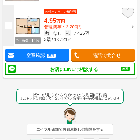
無料オンライン相談可
4.95
万円
管理費等：2,200円
敷
なし
礼
7.425万
3階
1K
21㎡
画像 : 11枚
空室確認
電話で問合せ
無料
お店にLINEで相談する
無料
物件が見つからなかったら店舗に相談
まだネットに掲載していないオススメ賃貸物件がある場合がございます
エイブル店舗でお部屋探しの相談をする