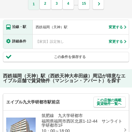
2
3
4
15
…
1
沿線・駅
西鉄福岡（天神）駅
変更する
詳細条件
【家賃】設定無し
変更する
この条件を保存する
西鉄福岡（天神）駅（西鉄天神大牟田線）
周辺が得意なエ
イブル店舗で賃貸物件（マンション・アパート）を探す
この店舗の掲載
エイブル九大学研都市駅前店
賃貸物件一覧へ
筑肥線 九大学研都市
福岡県福岡市西区北原1-12-44 サンライト
学研都市1F
10：00～18:00