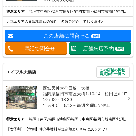
得意エリア
福岡市中央区/福岡市博多区/福岡市南区/福岡市城南区/福岡市東区
人気エリアの薬院駅周辺の物件、多数ご紹介しております♪
この店舗に問合せる
無料
電話で問合せ
店舗来店予約
無料
この店舗の掲載
エイブル大橋店
賃貸物件一覧へ
西鉄天神大牟田線 大橋
福岡県福岡市南区大橋1-10-14 松田ビル1F
10：00～18:30
年末年始 5/12～毎週火曜日定休日
得意エリア
福岡市南区/福岡市博多区/福岡市中央区/福岡市城南区/那珂川市
【女子割】【学割】仲介手数料が規定額よりさらに10％オフ♪