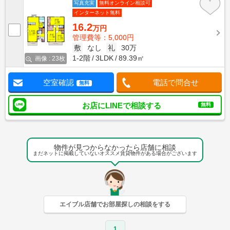
写真充実
無料オンライン相談可
インターネット無料
16.2
万円
管理費等：5,000円
敷
なし
礼
30万
1-2階
3LDK
89.39㎡
画像 : 23枚
空室確認
電話で問合せ
無料
お店にLINEで相談する
無料
物件が見つからなかったら店舗に相談
まだネットに掲載していないオススメ賃貸物件がある場合がございます
エイブル店舗でお部屋探しの相談をする
1