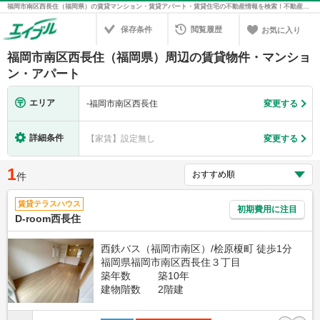
福岡市南区西長住（福岡県）の賃貸マンション・賃貸アパート・賃貸住宅の不動産情報を検索！不動産賃貸の物件探しは、お部屋探しのエイブル
保存条件
閲覧履歴
お気に入り
福岡市南区西長住（福岡県）周辺の賃貸物件・マンショ
ン・アパート
エリア
-
福岡市南区西長住
変更する
詳細条件
【家賃】設定無し
変更する
1
件
賃貸テラスハウス
初期費用に注目
D-room西長住
西鉄バス（福岡市南区）/桧原榎町 徒歩1分
福岡県福岡市南区西長住３丁目
築年数
築10年
建物階数
2階建