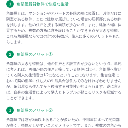
角部屋賃貸物件で快適な生活
1
角部屋とは、マンションやアパートの各階の端に位置し、片側だけに
隣室がある物件、または建物が屈折している場合の屈折部にある物件
を指します。他の住戸と接する面積が少ない点、また、建物の端に位
置するため、複数の方角に窓を設けることができる点が大きな特徴。
これら角部屋ならではの2つの特徴が、住人に多くのメリットをもた
らします。
角部屋のメリット①
2
角部屋の大きな特徴は、他の住戸との設置面が少ないという点。単純
に考えれば、両側が他の住戸と接している物件に比べ、角部屋へ響い
てくる隣人の生活音は1/2になるということになります。集合住宅に
おいて隣の部屋に住む人の生活具合は住んでみなければわかりません
が、角部屋なら住んでから後悔する可能性が抑えられます。逆に言え
ば、自身の生活音によって隣人とトラブルが起こるリスクも軽減する
ことができます。
角部屋のメリット②
3
角部屋では窓が2面以上あることが多いため、中部屋に比べて開口部
が多く、換気がしやすいことがメリットです。また、複数の方角から