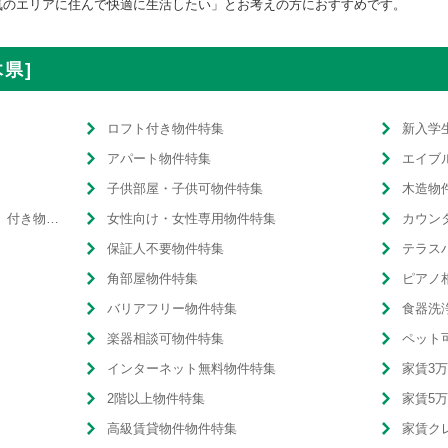
気のエリアに住んで快適に生活したい」とお考えの方におすすめです。
県]
ロフト付き物件特集
新入学
アパート物件特集
エイブ
子供部屋・子供可物件特集
木造物
温水洗浄便座（ウォシュレット）付き物件特集
女性向け・女性専用物件特集
カウン
保証人不要物件特集
テラス
角部屋物件特集
ピアノ
バリアフリー物件特集
食器洗
楽器相談可物件特集
ペット
インターネット無料物件特集
家賃3
2階以上物件特集
家賃5
高級賃貸物件物件特集
家賃ク