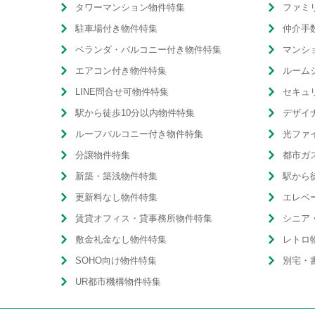
タワーマンション物件特集
ファミ
駐車場付き物件特集
仲介手
ベランダ・バルコニー付き物件特集
マンシ
エアコン付き物件特集
ルーム
LINE問合せ可物件特集
セキュ
駅から徒歩10分以内物件特集
デザイ
ルーフバルコニー付き物件特集
光ファ
分譲物件特集
都市ガ
新築・築浅物件特集
駅から
更新料なし物件特集
エレベ
賃貸オフィス・貸事務所物件特集
シニア
敷金礼金なし物件特集
レトロ
SOHO向け物件特集
別宅・
UR都市機構物件特集