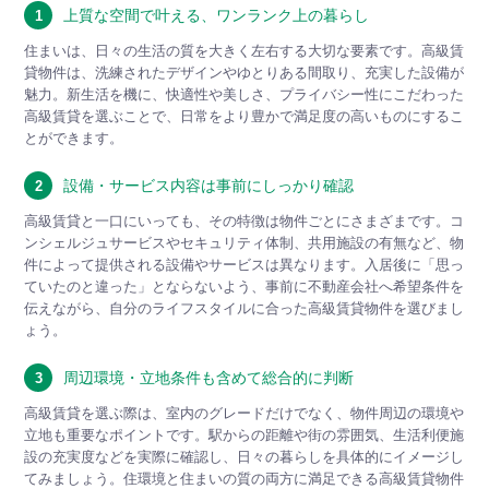
上質な空間で叶える、ワンランク上の暮らし
1
住まいは、日々の生活の質を大きく左右する大切な要素です。高級賃
貸物件は、洗練されたデザインやゆとりある間取り、充実した設備が
魅力。新生活を機に、快適性や美しさ、プライバシー性にこだわった
高級賃貸を選ぶことで、日常をより豊かで満足度の高いものにするこ
とができます。
設備・サービス内容は事前にしっかり確認
2
高級賃貸と一口にいっても、その特徴は物件ごとにさまざまです。コ
ンシェルジュサービスやセキュリティ体制、共用施設の有無など、物
件によって提供される設備やサービスは異なります。入居後に「思っ
ていたのと違った」とならないよう、事前に不動産会社へ希望条件を
伝えながら、自分のライフスタイルに合った高級賃貸物件を選びまし
ょう。
周辺環境・立地条件も含めて総合的に判断
3
高級賃貸を選ぶ際は、室内のグレードだけでなく、物件周辺の環境や
立地も重要なポイントです。駅からの距離や街の雰囲気、生活利便施
設の充実度などを実際に確認し、日々の暮らしを具体的にイメージし
てみましょう。住環境と住まいの質の両方に満足できる高級賃貸物件