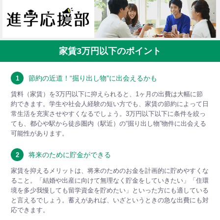
家賃3万円以下のポイント
節約の近道！“掘り出し物”に出会えるかも
1
賃料（家賃）を3万円以下に抑えられると、1ヶ月の出費は大幅に節
約できます。学生や社会人経験の短い方でも、家賃の節約によって日
常生活を充実させやすくなるでしょう。3万円以下以下に条件を絞っ
ても、都心や駅から徒歩圏内（駅近）の“掘り出し物”物件に出会える
可能性があります。
将来のために貯金ができる
2
家賃を抑えるメリットは、将来のためのお金を計画的に貯めやすくな
ること。「結婚や出産に向けて無理なく貯金をしていきたい」「住環
境を多少我慢しても留学資金を貯めたい」といった方にも適している
と言えるでしょう。蓄えがあれば、いざというときの急な出費にも対
応できます。