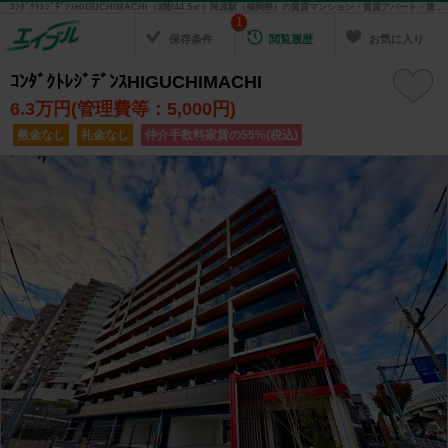
ｺﾝﾀﾞｸﾄﾚｼﾞﾃﾞﾝｽHIGUCHIMACHI（3階/44.5㎡）陣原駅（福岡県）の賃貸マンション・賃貸アパート・賃貸住宅の不動産情報を検索！ 不動産賃貸の物件探しは、お部屋探しのエイブル
1
保存条件
閲覧履歴
お気に入り
ｺﾝﾀﾞｸﾄﾚｼﾞﾃﾞﾝｽHIGUCHIMACHI
6.3
万円(管理費等：5,000円)
敷金なし
礼金なし
仲介手数料家賃の55%(税込)