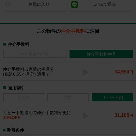
お気に入り
LINEで送る
この物件の
仲介手数料
に注目
仲介手数料
仲介手数料無料
仲介手数料半月
仲介手数料
は家賃の半月分
34,650
円
(税込0.55か月分) 適用で
適用割引
女子割
学割
リピート割
リピート割適用で仲介手数料が更に
31,185
円
10%OFF
割引条件