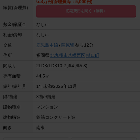
6.3
万円(管理費等：5,000円)
家賃(管理費)
初期費用を聞く（無料）
敷金/保証金
なし/--
礼金/償却
なし/--
交通
鹿児島本線
/
陣原駅
徒歩12分
住所
福岡県
北九州市八幡西区
樋口町
間取り
2LDK(LDK10.2 洋4 洋5.3)
専有面積
44.5㎡
築年/築年月
1年未満/2025年11月
階/階建
3階/9階建
建物種別
マンション
建物構造
鉄筋コンクリート造
向き
南東