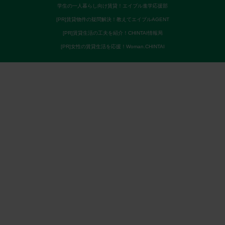
学生の一人暮らし向け賃貸！エイブル進学応援部
[PR]賃貸物件の疑問解決！教えてエイブルAGENT
[PR]賃貸生活の工夫を紹介！CHINTAI情報局
[PR]女性の賃貸生活を応援！Woman.CHINTAI