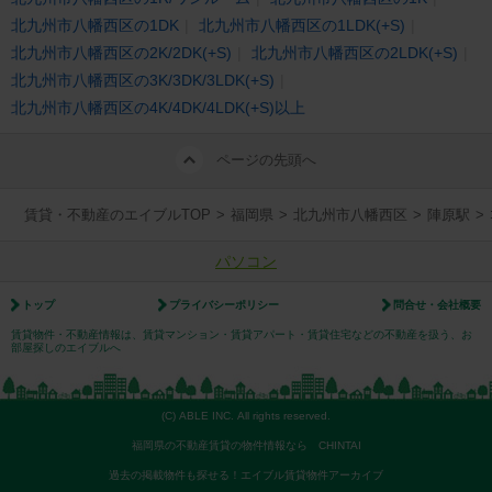
北九州市八幡西区の1DK
北九州市八幡西区の1LDK(+S)
北九州市八幡西区の2K/2DK(+S)
北九州市八幡西区の2LDK(+S)
北九州市八幡西区の3K/3DK/3LDK(+S)
北九州市八幡西区の4K/4DK/4LDK(+S)以上
ページの先頭へ
賃貸・不動産のエイブルTOP
>
福岡県
>
北九州市八幡西区
>
陣原駅
>
パソコン
トップ
プライバシーポリシー
問合せ・会社概要
賃貸物件・不動産情報は、賃貸マンション・賃貸アパート・賃貸住宅などの不動産を扱う、お
部屋探しのエイブルへ
(C) ABLE INC. All rights reserved.
福岡県の不動産賃貸の物件情報なら CHINTAI
過去の掲載物件も探せる！エイブル賃貸物件アーカイブ