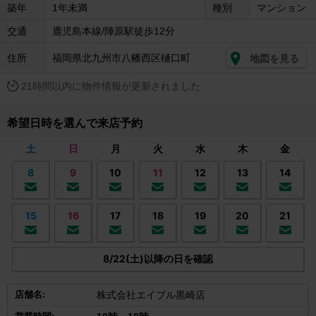
築年
1年未満
種別
マンション
交通
鹿児島本線/陣原駅徒歩12分
住所
福岡県北九州市八幡西区樋口町
地図を見る
21時間以内に物件情報が更新されました
希望日時を選んで来店予約
土
日
月
火
水
木
金
8
9
10
11
12
13
14
15
16
17
18
19
20
21
8/22(土)以降の日を確認
店舗名:
株式会社エイブル黒崎店