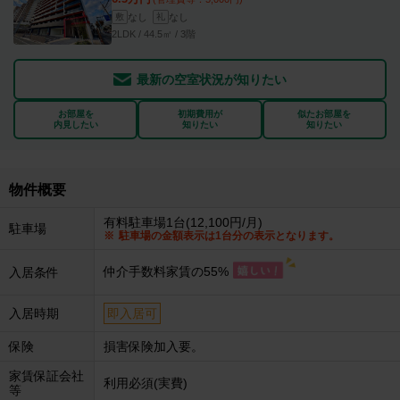
なし
なし
敷
礼
2LDK / 44.5㎡ / 3階
最新の空室状況が知りたい
お部屋を
初期費用が
似たお部屋を
内見したい
知りたい
知りたい
物件概要
有料駐車場1台(12,100円/月)
駐車場
駐車場の金額表示は1台分の表示となります。
仲介手数料家賃の55%
入居条件
入居時期
即入居可
保険
損害保険加入要。
家賃保証会社
利用必須(実費)
等