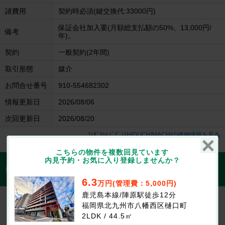
諸費用
契約時必須(鍵交換代:33000円)
保証会社加入要(月額総支払額の50%、13,000円/
備考
年)。
契約
一般契約(2年間)
取引形態
媒介
お問合せ番号
910-554682302
情報更新日
2026/08/06
次回更新日
2026/08/20
ｺﾝﾀﾞｸﾄﾚｼﾞﾃﾞﾝｽHIGUCHIMACHIの建物情報を見る
こちらの物件を複数回見ています
内見予約・お気に入り登録しませんか？
1分で入力完了！入力2項目でOK
無料
この物件にお問合せする
6.3
万円(管理費：5,000円)
鹿児島本線/陣原駅徒歩12分
ｺﾝﾀﾞｸﾄﾚｼﾞﾃﾞﾝｽHIGUCHIMACHI
福岡県北九州市八幡西区樋口町
6.3万円
(管理費等：5,000円)
2LDK / 44.5㎡
なし
なし
敷
礼