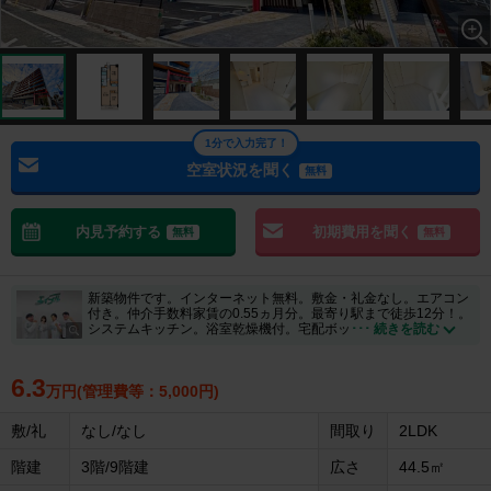
1分で入力完了！
空室状況を聞く
無料
内見予約する
初期費用を聞く
無料
無料
新築物件です。インターネット無料。敷金・礼金なし。エアコン
付き。仲介手数料家賃の0.55ヵ月分。最寄り駅まで徒歩12分！。
システムキッチン。浴室乾燥機付。宅配ボッ
･･･ 続きを読む
6.3
万円(管理費等：5,000円)
敷/礼
なし/なし
間取り
2LDK
階建
3階/9階建
広さ
44.5㎡