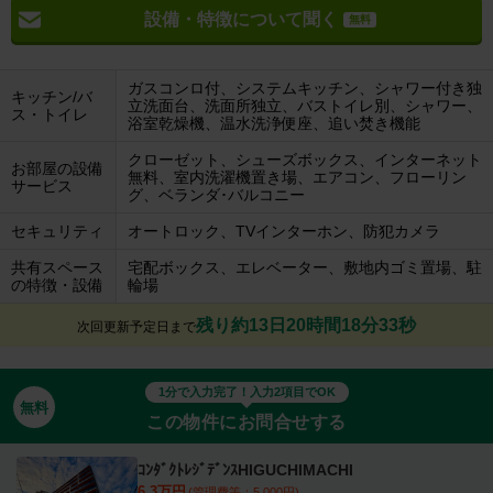
設備・特徴について聞く
無料
ガスコンロ付、システムキッチン、シャワー付き独
キッチン/バ
立洗面台、洗面所独立、バストイレ別、シャワー、
ス・トイレ
浴室乾燥機、温水洗浄便座、追い焚き機能
クローゼット、シューズボックス、インターネット
お部屋の設備
無料、室内洗濯機置き場、エアコン、フローリン
サービス
グ、ベランダ･バルコニー
セキュリティ
オートロック、TVインターホン、防犯カメラ
共有スペース
宅配ボックス、エレベーター、敷地内ゴミ置場、駐
の特徴・設備
輪場
残り約13日20時間18分32秒
次回更新予定日まで
1分で入力完了！入力2項目でOK
無料
この物件にお問合せする
ｺﾝﾀﾞｸﾄﾚｼﾞﾃﾞﾝｽHIGUCHIMACHI
6.3万円
(管理費等：5,000円)