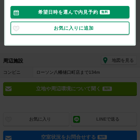
2LDK / 44.5㎡ / 3階
希望日時を選んで内見予約
無料
最新の空室状況が知りたい
お気に入りに追加
お部屋を
初期費用が
似たお部屋を
内見したい
知りたい
知りたい
地図を見る
周辺施設
コンビニ
ローソン八幡樋口町店まで134m
立地や周辺環境について聞く
無料
お気に入り
LINEで送る
空室状況をお問合せする
無料