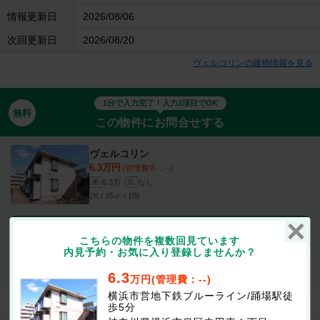
情報更新日
2026/08/06
次回更新日
2026/08/20
ヴェルコリンの建物情報を見る
1分で入力完了！入力2項目でOK
無料
この物件にお問合せする
ヴェルコリン
6.3万円
(管理費等：--)
6.3万
なし
敷
礼
2K / 35㎡ / 1階
最新の空室状況が知りたい
こちらの物件を複数回見ています
内見予約・お気に入り登録しませんか？
お部屋を
初期費用が
似たお部屋を
内見したい
知りたい
知りたい
6.3
万円(管理費：--)
横浜市営地下鉄ブルーライン/踊場駅徒
歩5分