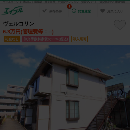
ヴェルコリン（1階/35㎡）踊場駅（神奈川県）の賃貸マンション・賃貸アパート・賃貸住宅の不動産情報を検索！ 不動産賃貸の物件探しは、お部屋探しのエイブル
1
保存条件
閲覧履歴
お気に入り
ヴェルコリン
6.3
万円(管理費等：--)
礼金なし
仲介手数料家賃の55%(税込)
即入居可