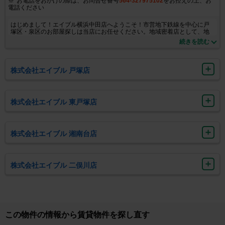
お電話をおかけの際は、お問合せ番号
564-327975102
をお控えの上、お
電話ください
はじめまして！エイブル横浜中田店へようこそ！市営地下鉄線を中心に戸
塚区・泉区のお部屋探しは当店にお任せください。地域密着店として、地
元に詳しいプロスタッフがお客様のお部屋探しを全力でサポートさせてい
続きを読む
ただきます！また、大和市や藤沢市など幅広く物件情報を取り扱っており
ます。ご希望のご条件に沿って様々なお部屋をご紹介させて頂きます♪お部
屋探しの中で不安なことや疑問点があると思うので、どんな些細な事でも
構いません！お客様のお悩みを経験豊富なスタッフが解決させて頂きま
株式会社エイブル 戸塚店
す！皆様のご来店心よりお待ちしております！
株式会社エイブル 東戸塚店
株式会社エイブル 湘南台店
株式会社エイブル 二俣川店
この物件の情報から賃貸物件を探し直す