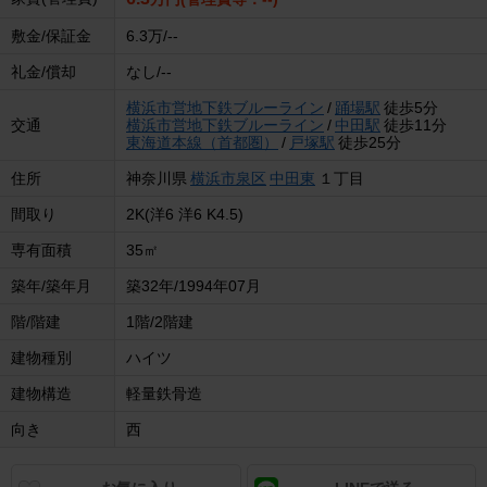
敷金/保証金
6.3万/--
礼金/償却
なし/--
横浜市営地下鉄ブルーライン
/
踊場駅
徒歩5分
交通
横浜市営地下鉄ブルーライン
/
中田駅
徒歩11分
東海道本線（首都圏）
/
戸塚駅
徒歩25分
住所
神奈川県
横浜市泉区
中田東
１丁目
間取り
2K(洋6 洋6 K4.5)
専有面積
35㎡
築年/築年月
築32年/1994年07月
階/階建
1階/2階建
建物種別
ハイツ
建物構造
軽量鉄骨造
向き
西