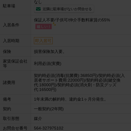
なし
駐車場
近隣に駐車場がないか問合せる
保証人不要/子供可/仲介手数料家賃の55%
入居条件
入居時期
即入居可
保険
損害保険加入要。
家賃保証会社
利用必須(実費)
等
契約時必須(消毒(抗菌費):36850円)/契約時必須(入
居者サポート費用:22000円)/契約時必須(鍵交換
諸費用
代:18000円)/契約時必須(消火剤・防災グッズ
代:16500円)
備考
1年未満の解約時、違約金1ヶ月分発生。
契約
一般契約(2年間)
取引形態
媒介
お問合せ番号
564-327975102