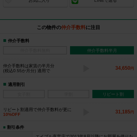
お気に入り
LINEで送る
この物件の
仲介手数料
に注目
仲介手数料
仲介手数料無料
仲介手数料半月
仲介手数料
は家賃の半月分
34,650
円
(税込0.55か月分) 適用で
適用割引
女子割
学割
リピート割
リピート割適用で仲介手数料が更に
31,185
円
10%OFF
割引条件
エイブル直営店で2013年8月以降にお部屋を借りた