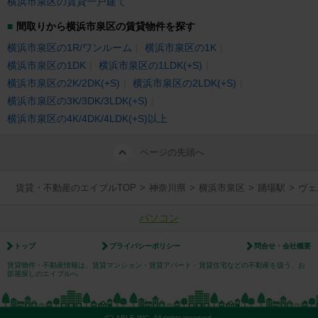
横浜市泉区の賃貸一戸建て
間取りから横浜市泉区の賃貸物件を探す
横浜市泉区の1R/ワンルーム
横浜市泉区の1K
横浜市泉区の1DK
横浜市泉区の1LDK(+S)
横浜市泉区の2K/2DK(+S)
横浜市泉区の2LDK(+S)
横浜市泉区の3K/3DK/3LDK(+S)
横浜市泉区の4K/4DK/4LDK(+S)以上
ページの先頭へ
賃貸・不動産のエイブルTOP
>
神奈川県
>
横浜市泉区
>
踊場駅
>
ヴェ
パソコン
トップ
プライバシーポリシー
問合せ・会社概要
賃貸物件・不動産情報は、賃貸マンション・賃貸アパート・賃貸住宅などの不動産を扱う、お
部屋探しのエイブルへ
(C) ABLE INC. All rights reserved.