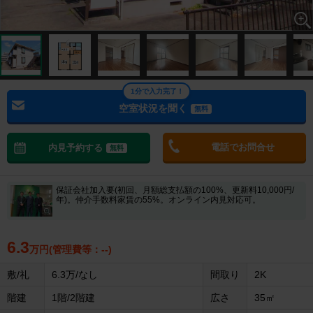
1分で入力完了！
空室状況を聞く
無料
電話でお問合せ
内見予約する
無料
保証会社加入要(初回、月額総支払額の100%、更新料10,000円/
年)。仲介手数料家賃の55%。オンライン内見対応可。
6.3
万円(管理費等：--)
敷/礼
6.3万/なし
間取り
2K
階建
1階/2階建
広さ
35㎡