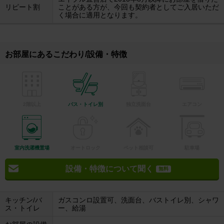
リピート割
ことがある方が、今回も契約者としてご入居いただ
く場合に適用となります。
お部屋にあるこだわり/設備・特徴
2階以上
バス・トイレ別
独立洗面台
エアコン
室内洗濯機置場
オートロック
ペット相談可
駐車場
設備・特徴について聞く
無料
キッチン/バ
ガスコンロ設置可、洗面台、バストイレ別、シャワ
ス・トイレ
ー、給湯