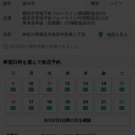
築年
築32年
種別
ハイツ
横浜市営地下鉄ブルーライン/踊場駅徒歩5分
交通
横浜市営地下鉄ブルーライン/中田駅徒歩11分
東海道本線（首都圏）/戸塚駅徒歩25分
住所
神奈川県横浜市泉区中田東１丁目
地図を見る
2日以内に物件情報が更新されました
希望日時を選んで来店予約
日
月
火
水
木
金
土
9
10
11
12
13
14
15
16
17
18
19
20
21
22
8/23(日)以降の日を確認