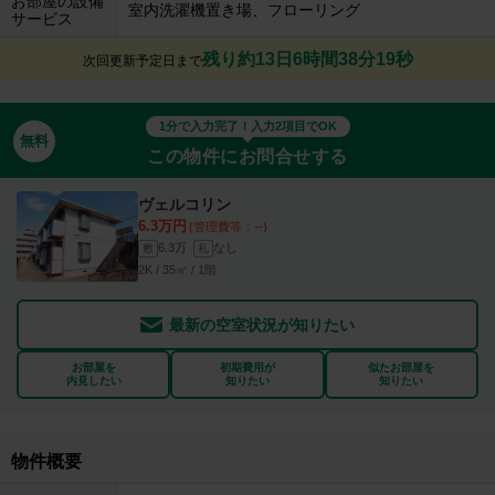
お部屋の設備
室内洗濯機置き場、フローリング
サービス
残り約13日6時間38分18秒
次回更新予定日まで
1分で入力完了！入力2項目でOK
無料
この物件にお問合せする
ヴェルコリン
6.3万円
(管理費等：--)
6.3万
なし
敷
礼
2K / 35㎡ / 1階
最新の空室状況が知りたい
お部屋を
初期費用が
似たお部屋を
内見したい
知りたい
知りたい
物件概要