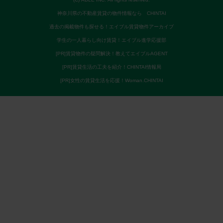
神奈川県の不動産賃貸の物件情報なら CHINTAI
過去の掲載物件も探せる！エイブル賃貸物件アーカイブ
学生の一人暮らし向け賃貸！エイブル進学応援部
[PR]賃貸物件の疑問解決！教えてエイブルAGENT
[PR]賃貸生活の工夫を紹介！CHINTAI情報局
[PR]女性の賃貸生活を応援！Woman.CHINTAI