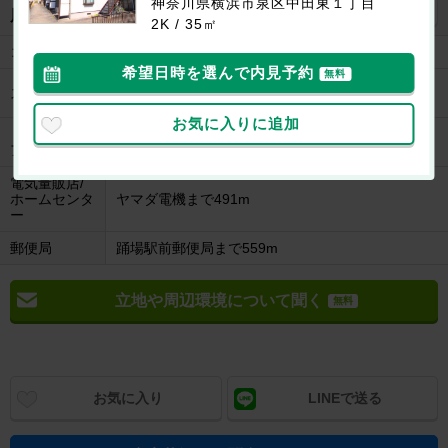
神奈川県横浜市泉区中田東１丁目
地図を見る
周辺施設
2K / 35㎡
コンビニ
セブンイレブンまで151m
希望日時を選んで内見予約
無料
今美屋まで602m
スーパー
Aコープまで774m
お気に入りに追加
ドラッグスト
ドラッグストアスマイルまで609m
ア
電気量販店/
ホームセンタ
ヤマダ電機まで491m
ー
郵便局
踊場駅前郵便局まで559m
立地や周辺環境について聞く
無料
お気に入り
LINEで送る