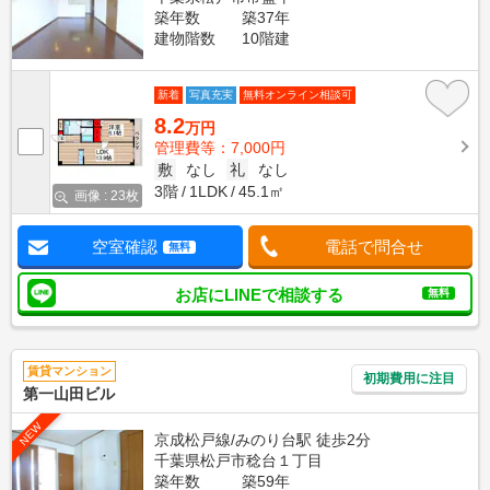
築年数
築37年
建物階数
10階建
新着
写真充実
無料オンライン相談可
8.2
万円
管理費等：7,000円
敷
なし
礼
なし
3階
1LDK
45.1㎡
画像 : 23枚
空室確認
電話で問合せ
無料
お店にLINEで相談する
無料
賃貸マンション
初期費用に注目
第一山田ビル
NEW
京成松戸線/みのり台駅 徒歩2分
千葉県松戸市稔台１丁目
築年数
築59年