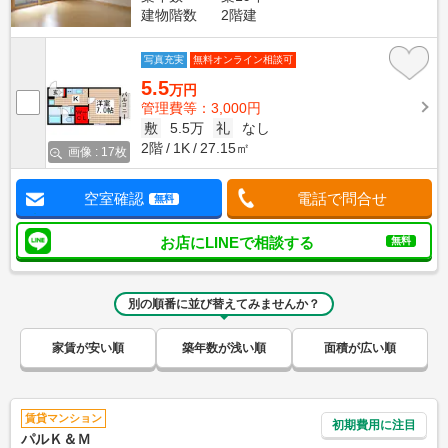
建物階数
2階建
写真充実
無料オンライン相談可
5.5
万円
管理費等：3,000円
敷
5.5万
礼
なし
2階
1K
27.15㎡
画像 : 17枚
空室確認
電話で問合せ
無料
お店にLINEで相談する
無料
別の順番に並び替えてみませんか？
家賃が安い順
築年数が浅い順
面積が広い順
賃貸マンション
初期費用に注目
パルＫ＆Ｍ