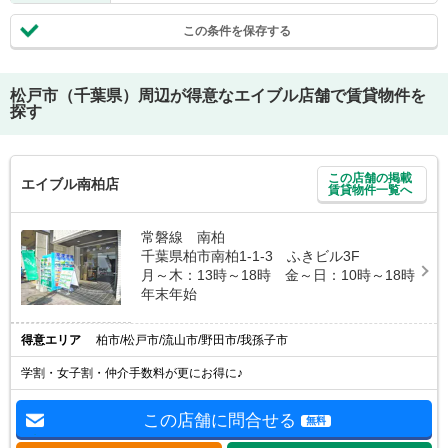
この条件を保存する
松戸市（千葉県）
周辺が得意なエイブル店舗で賃貸物件を
探す
この店舗の掲載
エイブル南柏店
賃貸物件一覧へ
常磐線 南柏
千葉県柏市南柏1-1-3 ふきビル3F
月～木：13時～18時 金～日：10時～18時
年末年始
得意エリア
柏市/松戸市/流山市/野田市/我孫子市
学割・女子割・仲介手数料が更にお得に♪
この店舗に問合せる
無料