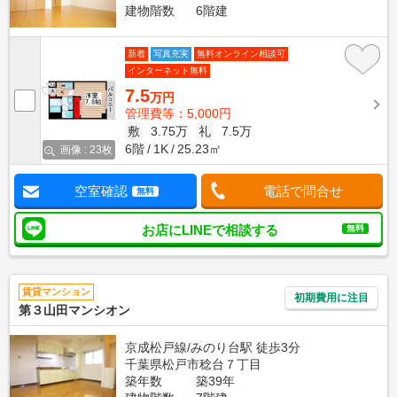
建物階数
6階建
新着
写真充実
無料オンライン相談可
インターネット無料
7.5
万円
管理費等：5,000円
敷
3.75万
礼
7.5万
6階
1K
25.23㎡
画像 : 23枚
空室確認
電話で問合せ
無料
お店にLINEで相談する
無料
賃貸マンション
初期費用に注目
第３山田マンシオン
京成松戸線/みのり台駅 徒歩3分
千葉県松戸市稔台７丁目
築年数
築39年