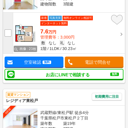
建物階数
3階建
新着
写真充実
無料オンライン相談可
インターネット無料
7.6
万円
管理費等：3,000円
敷
なし
礼
なし
1階
1LDK
30.23㎡
画像 : 23枚
空室確認
電話で問合せ
無料
お店にLINEで相談する
無料
賃貸マンション
初期費用に注目
レジディア東松戸
NEW
武蔵野線/東松戸駅 徒歩4分
千葉県松戸市東松戸２丁目
築年数
築19年