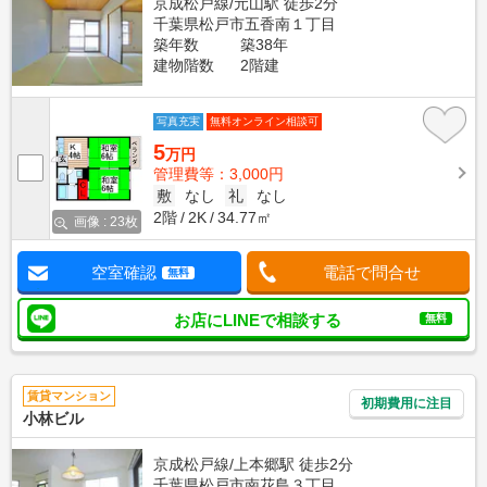
京成松戸線/元山駅 徒歩2分
千葉県松戸市五香南１丁目
築年数
築38年
建物階数
2階建
写真充実
無料オンライン相談可
5
万円
管理費等：3,000円
敷
なし
礼
なし
2階
2K
34.77㎡
画像 : 23枚
空室確認
電話で問合せ
無料
お店にLINEで相談する
無料
賃貸マンション
初期費用に注目
小林ビル
京成松戸線/上本郷駅 徒歩2分
千葉県松戸市南花島３丁目