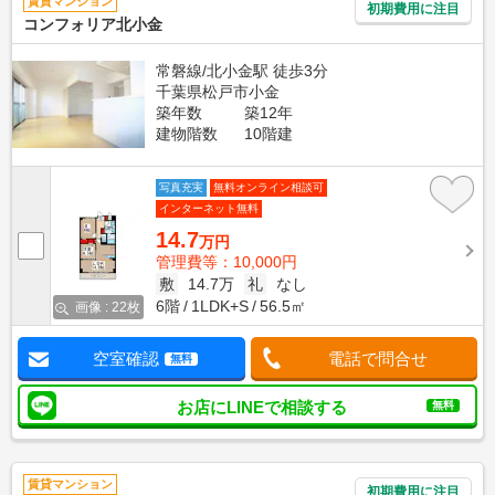
賃貸マンション
初期費用に注目
コンフォリア北小金
常磐線/北小金駅 徒歩3分
千葉県松戸市小金
築年数
築12年
建物階数
10階建
写真充実
無料オンライン相談可
インターネット無料
14.7
万円
管理費等：10,000円
敷
14.7万
礼
なし
6階
1LDK+S
56.5㎡
画像 : 22枚
空室確認
電話で問合せ
無料
お店にLINEで相談する
無料
賃貸マンション
初期費用に注目