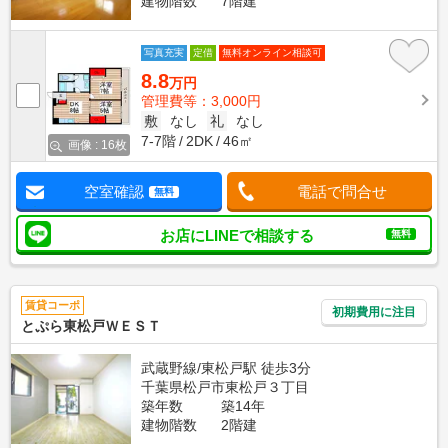
建物階数
7階建
写真充実
定借
無料オンライン相談可
8.8
万円
管理費等：3,000円
敷
なし
礼
なし
7-7階
2DK
46㎡
画像 : 16枚
空室確認
電話で問合せ
無料
お店にLINEで相談する
無料
賃貸コーポ
初期費用に注目
とぷら東松戸ＷＥＳＴ
武蔵野線/東松戸駅 徒歩3分
千葉県松戸市東松戸３丁目
築年数
築14年
建物階数
2階建