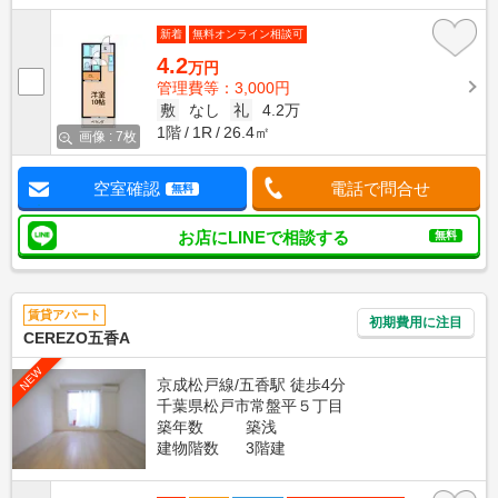
新着
無料オンライン相談可
4.2
万円
管理費等：3,000円
敷
なし
礼
4.2万
1階
1R
26.4㎡
画像 : 7枚
空室確認
電話で問合せ
無料
お店にLINEで相談する
無料
賃貸アパート
初期費用に注目
CEREZO五香A
NEW
京成松戸線/五香駅 徒歩4分
千葉県松戸市常盤平５丁目
築年数
築浅
建物階数
3階建