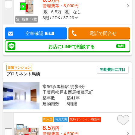
万円
管理費等：5,000円
敷
6.5万
礼
なし
3階
2DK
37.26㎡
画像 : 7枚
空室確認
電話で問合せ
無料
お店にLINEで相談する
無料
賃貸マンション
初期費用に注目
プロミネント馬橋
常磐線/馬橋駅 徒歩4分
千葉県松戸市西馬橋蔵元町
築年数
築41年
建物階数
5階建
即入居
写真充実
無料オンライン相談可
8.5
万円
管理費等：4,500円