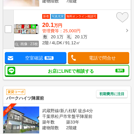
建物階数
7階建
新着
写真充実
無料オンライン相談可
20.1
万円
管理費等：25,000円
敷
20.1万
礼
20.1万
2階
4LDK
91.12㎡
画像 : 23枚
空室確認
電話で問合せ
無料
お店にLINEで相談する
無料
賃貸コーポ
初期費用に注目
パークハイツ陣屋前
NEW
武蔵野線/新八柱駅 徒歩4分
千葉県松戸市常盤平陣屋前
築年数
築33年
建物階数
2階建