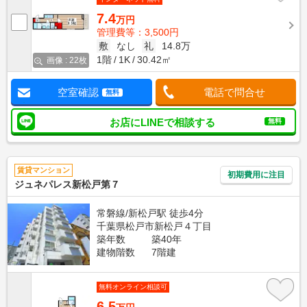
7.4
万円
管理費等：3,500円
敷
なし
礼
14.8万
1階
1K
30.42㎡
画像 : 22枚
空室確認
電話で問合せ
無料
お店にLINEで相談する
無料
賃貸マンション
初期費用に注目
ジュネパレス新松戸第７
常磐線/新松戸駅 徒歩4分
千葉県松戸市新松戸４丁目
築年数
築40年
建物階数
7階建
無料オンライン相談可
6.5