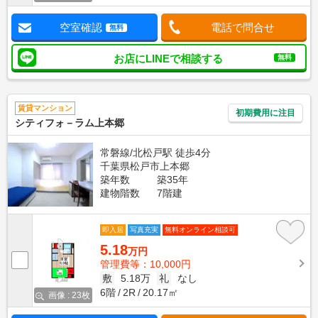
空室確認
電話で問合せ
無料
お店にLINEで相談する
無料
賃貸マンション
初期費用に注目
シティフォ－ラム上本郷
常磐線/北松戸駅 徒歩4分
千葉県松戸市上本郷
築年数
築35年
建物階数
7階建
即入居
写真充実
無料オンライン相談可
5.18
万円
管理費等：10,000円
敷
5.18万
礼
なし
6階
2R
20.17㎡
画像 : 23枚