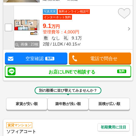
写真充実
無料オンライン相談可
インターネット無料
9.1
万円
管理費等：4,000円
敷
なし
礼
9.1万
2階
1LDK
40.15㎡
画像 : 23枚
空室確認
電話で問合せ
無料
お店にLINEで相談する
無料
別の順番に並び替えてみませんか？
家賃が安い順
築年数が浅い順
面積が広い順
賃貸マンション
初期費用に注目
ソフィアコート