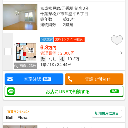
京成松戸線/五香駅 徒歩3分
千葉県松戸市常盤平５丁目
築年数
築13年
建物階数
2階建
写真充実
無料オンライン相談可
6.8
万円
管理費等：2,300円
敷
なし
礼
10.2万
1階
1K
34.44㎡
画像 : 23枚
空室確認
電話で問合せ
無料
お店にLINEで相談する
無料
賃貸マンション
初期費用に注目
Bell Flora