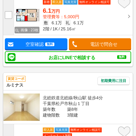
新着
即入居
写真充実
無料オンライン相談可
6.1
万円
管理費等：5,000円
敷
6.1万
礼
6.1万
2階
1K
25.16㎡
画像 : 23枚
空室確認
電話で問合せ
無料
お店にLINEで相談する
無料
賃貸コーポ
初期費用に注目
ルミナス
北総鉄道北総線/秋山駅 徒歩4分
千葉県松戸市秋山１丁目
築年数
築8年
建物階数
3階建
即入居
写真充実
無料オンライン相談可
インターネット無料