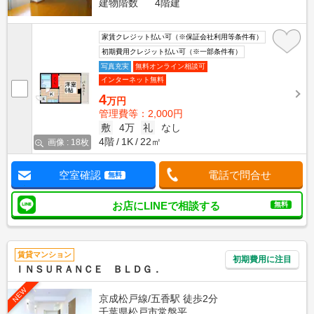
建物階数
4階建
家賃クレジット払い可（※保証会社利用等条件有）
初期費用クレジット払い可（※一部条件有）
写真充実
無料オンライン相談可
インターネット無料
4
万円
管理費等：2,000円
敷
4万
礼
なし
4階
1K
22㎡
画像 : 18枚
空室確認
電話で問合せ
無料
お店にLINEで相談する
無料
賃貸マンション
初期費用に注目
ＩＮＳＵＲＡＮＣＥ ＢＬＤＧ．
NEW
京成松戸線/五香駅 徒歩2分
千葉県松戸市常盤平