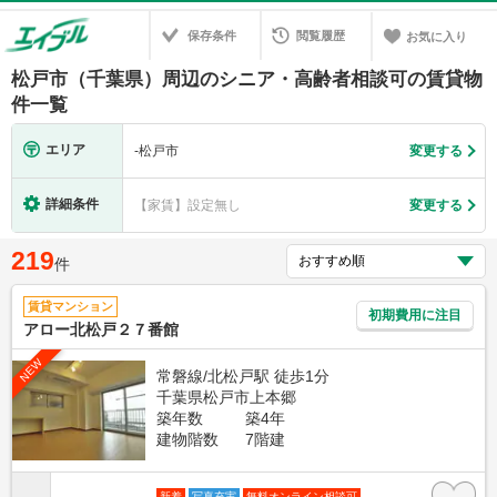
保存条件
閲覧履歴
お気に入り
松戸市（千葉県）周辺のシニア・高齢者相談可の賃貸物
件一覧
エリア
-
松戸市
変更する
詳細条件
【家賃】設定無し
変更する
219
件
賃貸マンション
初期費用に注目
アロー北松戸２７番館
NEW
常磐線/北松戸駅 徒歩1分
千葉県松戸市上本郷
築年数
築4年
建物階数
7階建
新着
写真充実
無料オンライン相談可