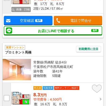
敷
17万
礼
8.5万
2階
2LDK
57.86㎡
画像 : 23枚
空室確認
電話で問合せ
無料
お店にLINEで相談する
無料
賃貸マンション
初期費用に注目
プロミネント馬橋
常磐線/馬橋駅 徒歩4分
千葉県松戸市西馬橋蔵元町
築年数
築41年
建物階数
5階建
即入居
写真充実
無料オンライン相談可
8.3
万円
管理費等：4,500円
敷
16.6万
礼
8.3万