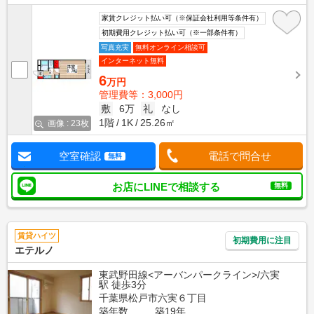
家賃クレジット払い可（※保証会社利用等条件有）
初期費用クレジット払い可（※一部条件有）
写真充実
無料オンライン相談可
インターネット無料
6
万円
管理費等：3,000円
敷
6万
礼
なし
1階
1K
25.26㎡
画像 : 23枚
空室確認
電話で問合せ
無料
お店にLINEで相談する
無料
賃貸ハイツ
初期費用に注目
エテルノ
東武野田線<アーバンパークライン>/六実
駅 徒歩3分
千葉県松戸市六実６丁目
築年数
築19年