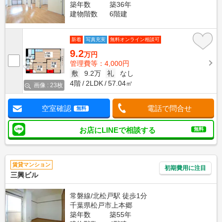
築年数
築36年
建物階数
6階建
新着
写真充実
無料オンライン相談可
9.2
万円
管理費等：4,000円
敷
9.2万
礼
なし
4階
2LDK
57.04㎡
画像 : 23枚
空室確認
電話で問合せ
無料
お店にLINEで相談する
無料
賃貸マンション
初期費用に注目
三興ビル
常磐線/北松戸駅 徒歩1分
千葉県松戸市上本郷
築年数
築55年