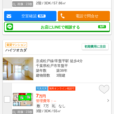
2階
3DK
57.86㎡
画像 : 23枚
空室確認
電話で問合せ
無料
お店にLINEで相談する
無料
賃貸マンション
初期費用に注目
ハイツオカダ
京成松戸線/常盤平駅 徒歩4分
千葉県松戸市常盤平
築年数
築38年
建物階数
3階建
写真充実
無料オンライン相談可
7
万円
管理費等：--
敷
7万
礼
なし
3階
3DK
55㎡
画像 : 23枚