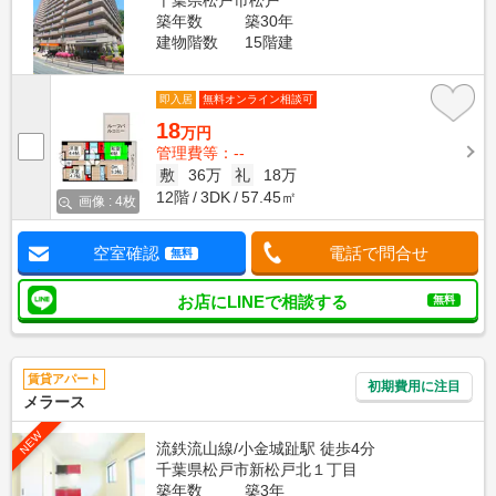
築年数
築30年
建物階数
15階建
即入居
無料オンライン相談可
18
万円
管理費等：--
敷
36万
礼
18万
12階
3DK
57.45㎡
画像 : 4枚
空室確認
電話で問合せ
無料
お店にLINEで相談する
無料
賃貸アパート
初期費用に注目
メラース
NEW
流鉄流山線/小金城趾駅 徒歩4分
千葉県松戸市新松戸北１丁目
築年数
築3年