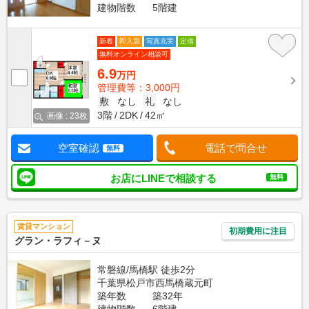
建物階数
5階建
新着
即入居
写真充実
定借
無料オンライン相談可
6.9
万円
管理費等：3,000円
敷
なし
礼
なし
3階
2DK
42㎡
画像 : 23枚
空室確認
電話で問合せ
無料
お店にLINEで相談する
無料
賃貸マンション
初期費用に注目
グラン・ラフィ－ヌ
常磐線/馬橋駅 徒歩2分
千葉県松戸市西馬橋蔵元町
築年数
築32年
建物階数
6階建