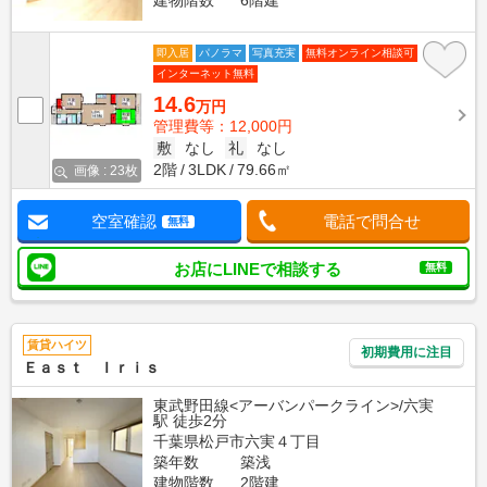
即入居
パノラマ
写真充実
無料オンライン相談可
インターネット無料
14.6
万円
管理費等：12,000円
敷
なし
礼
なし
2階
3LDK
79.66㎡
画像 : 23枚
空室確認
電話で問合せ
無料
お店にLINEで相談する
無料
賃貸ハイツ
初期費用に注目
Ｅａｓｔ Ｉｒｉｓ
東武野田線<アーバンパークライン>/六実
駅 徒歩2分
千葉県松戸市六実４丁目
築年数
築浅
建物階数
2階建