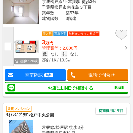
京成松戸線/上本郷駅 徒歩3分
千葉県松戸市南花島３丁目
築年数
築57年
建物階数
3階建
即入居
写真充実
無料オンライン相談可
3
万円
管理費等：2,000円
敷
なし
礼
なし
2階
1K
19.5㎡
画像 : 20枚
空室確認
電話で問合せ
無料
お店にLINEで相談する
無料
賃貸マンション
初期費用に注目
ﾗｵｲﾝｽﾞﾌﾟﾗｻﾞ松戸中央公園
常磐線/松戸駅 徒歩3分
千葉県松戸市松戸