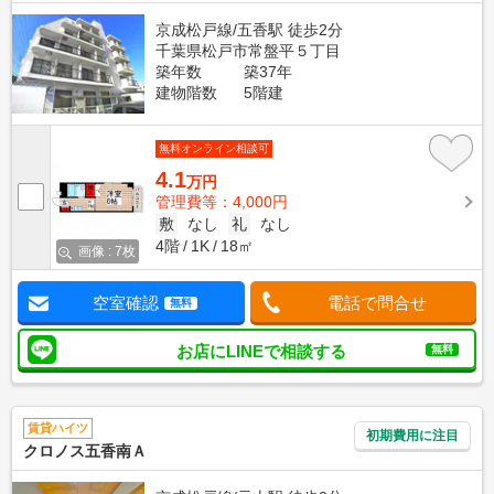
京成松戸線/五香駅 徒歩2分
千葉県松戸市常盤平５丁目
築年数
築37年
建物階数
5階建
無料オンライン相談可
4.1
万円
管理費等：4,000円
敷
なし
礼
なし
4階
1K
18㎡
画像 : 7枚
空室確認
電話で問合せ
無料
お店にLINEで相談する
無料
賃貸ハイツ
初期費用に注目
クロノス五香南Ａ