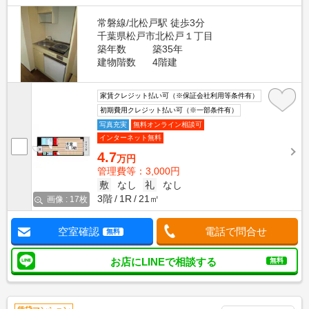
常磐線/北松戸駅 徒歩3分
千葉県松戸市北松戸１丁目
築年数
築35年
建物階数
4階建
家賃クレジット払い可（※保証会社利用等条件有）
初期費用クレジット払い可（※一部条件有）
写真充実
無料オンライン相談可
インターネット無料
4.7
万円
管理費等：3,000円
敷
なし
礼
なし
3階
1R
21㎡
画像 : 17枚
空室確認
電話で問合せ
無料
お店にLINEで相談する
無料