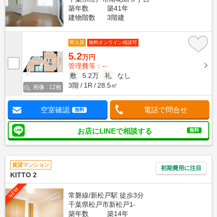
築年数
築41年
建物階数
3階建
即入居
無料オンライン相談可
5.2
万円
管理費等：--
敷
5.2万
礼
なし
3階
1R
28.5㎡
画像 : 12枚
空室確認
電話で問合せ
無料
お店にLINEで相談する
無料
賃貸マンション
初期費用に注目
KITTO 2
NEW
常磐線/新松戸駅 徒歩3分
千葉県松戸市新松戸1-
築年数
築14年