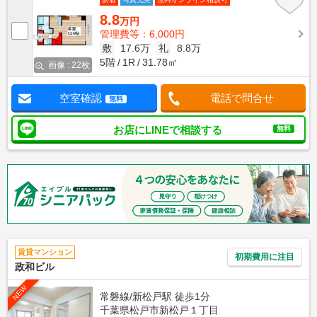
8.8
万円
管理費等：6,000円
敷
17.6万
礼
8.8万
5階
1R
31.78㎡
画像 : 22枚
空室確認
電話で問合せ
無料
お店にLINEで相談する
無料
賃貸マンション
初期費用に注目
政和ビル
NEW
常磐線/新松戸駅 徒歩1分
千葉県松戸市新松戸１丁目