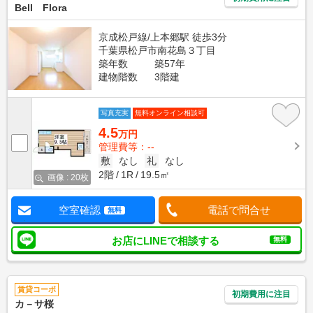
Bell Flora
京成松戸線/上本郷駅 徒歩3分
千葉県松戸市南花島３丁目
築年数
築57年
建物階数
3階建
写真充実
無料オンライン相談可
4.5
万円
管理費等：--
敷
なし
礼
なし
2階
1R
19.5㎡
画像 : 20枚
空室確認
電話で問合せ
無料
お店にLINEで相談する
無料
賃貸コーポ
初期費用に注目
カ－サ桜