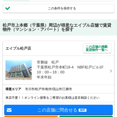
この条件を保存する
松戸市上本郷（千葉県）
周辺が得意なエイブル店舗で賃貸
物件（マンション・アパート）を探す
この店舗の掲載
エイブル松戸店
賃貸物件一覧へ
常磐線 松戸
千葉県松戸市本町18-4 NBF松戸ビル1F
10：00～18：00
年末年始
得意エリア
市川市/松戸市/柏市/流山市/三郷市
来店不要！！オンライン接客をご希望のお客様は是非相談ください
この店舗に問合せる
無料