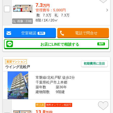
7.3
万円
管理費等：5,000円
敷
7.3万
礼
7.3万
8階
1K
20㎡
画像 : 23枚
空室確認
電話で問合せ
無料
お店にLINEで相談する
無料
賃貸マンション
初期費用に注目
ウイング北松戸
常磐線/北松戸駅 徒歩2分
千葉県松戸市上本郷
築年数
築36年
建物階数
9階建
即入居
無料オンライン相談可
13.8
万円