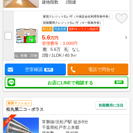
建物階数
2階建
家賃クレジット払い可（※保証会社利用等条件有）
初期費用クレジット払い可（※一部条件有）
即入居
写真充実
無料オンライン相談可
5.6
万円
管理費等：3,000円
敷
5.6万
礼
なし
2階
1LDK
40.9㎡
画像 : 20枚
空室確認
電話で問合せ
無料
お店にLINEで相談する
無料
賃貸マンション
初期費用に注目
松丸第二コ－ポラス
NEW
常磐線/北松戸駅 徒歩9分
千葉県松戸市上本郷