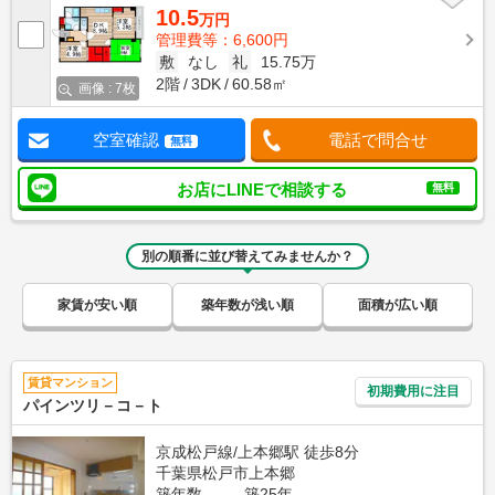
10.5
万円
管理費等：6,600円
敷
なし
礼
15.75万
2階
3DK
60.58㎡
画像 : 7枚
空室確認
電話で問合せ
無料
お店にLINEで相談する
無料
別の順番に並び替えてみませんか？
家賃が安い順
築年数が浅い順
面積が広い順
賃貸マンション
初期費用に注目
パインツリ－コ－ト
京成松戸線/上本郷駅 徒歩8分
千葉県松戸市上本郷
築年数
築25年