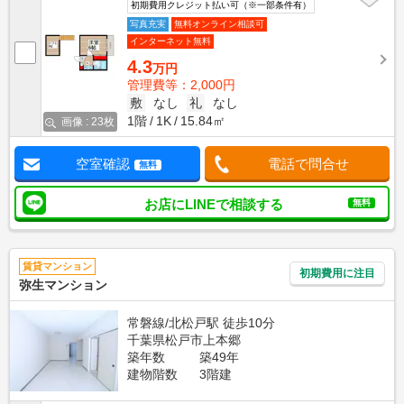
初期費用クレジット払い可（※一部条件有）
写真充実
無料オンライン相談可
インターネット無料
4.3
万円
管理費等：2,000円
敷
なし
礼
なし
1階
1K
15.84㎡
画像 : 23枚
空室確認
電話で問合せ
無料
お店にLINEで相談する
無料
賃貸マンション
初期費用に注目
弥生マンション
常磐線/北松戸駅 徒歩10分
千葉県松戸市上本郷
築年数
築49年
建物階数
3階建