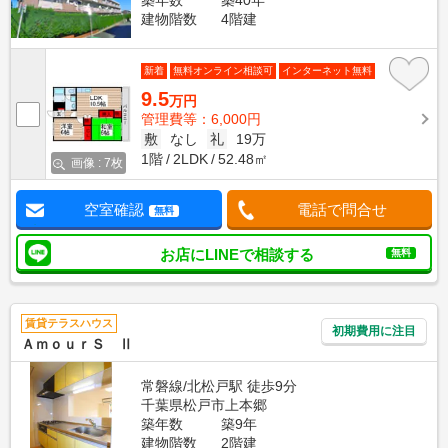
築年数
築40年
建物階数
4階建
新着
無料オンライン相談可
インターネット無料
9.5
万円
管理費等：6,000円
敷
なし
礼
19万
1階
2LDK
52.48㎡
画像 : 7枚
空室確認
電話で問合せ
無料
お店にLINEで相談する
無料
賃貸テラスハウス
初期費用に注目
ＡｍｏｕｒＳ Ⅱ
常磐線/北松戸駅 徒歩9分
千葉県松戸市上本郷
築年数
築9年
建物階数
2階建