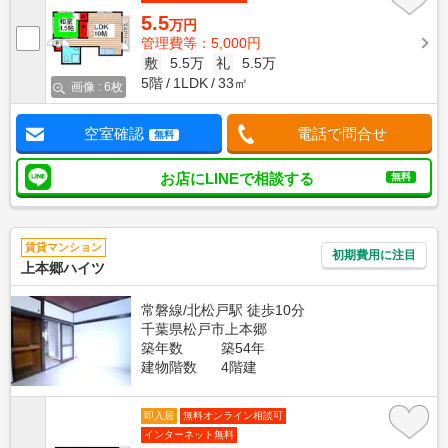
5.5
万円
管理費等：5,000円
敷
5.5万
礼
5.5万
5階
1LDK
33㎡
画像 : 6枚
空室確認
電話で問合せ
無料
お店にLINEで相談する
無料
賃貸マンション
初期費用に注目
上本郷ハイツ
常磐線/北松戸駅 徒歩10分
千葉県松戸市上本郷
築年数
築54年
建物階数
4階建
即入居
無料オンライン相談可
インターネット無料