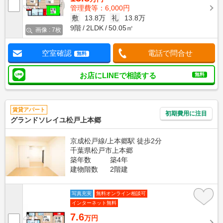
管理費等：6,000円
敷
13.8万
礼
13.8万
9階
2LDK
50.05㎡
画像 : 7枚
空室確認
電話で問合せ
無料
お店にLINEで相談する
無料
賃貸アパート
初期費用に注目
グランドソレイユ松戸上本郷
京成松戸線/上本郷駅 徒歩2分
千葉県松戸市上本郷
築年数
築4年
建物階数
2階建
写真充実
無料オンライン相談可
インターネット無料
7.6
万円