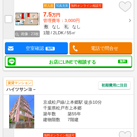
即入居
写真充実
無料オンライン相談可
7.5
万円
管理費等：3,000円
敷
なし
礼
なし
1階
2LDK
55㎡
画像 : 23枚
空室確認
電話で問合せ
無料
お店にLINEで相談する
無料
賃貸マンション
初期費用に注目
ハイツサンヨ－
京成松戸線/上本郷駅 徒歩10分
千葉県松戸市上本郷
築年数
築55年
建物階数
7階建
無料オンライン相談可