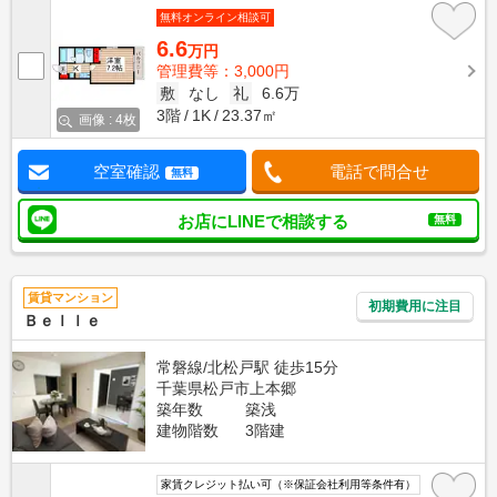
無料オンライン相談可
6.6
万円
管理費等：3,000円
敷
なし
礼
6.6万
3階
1K
23.37㎡
画像 : 4枚
空室確認
電話で問合せ
無料
お店にLINEで相談する
無料
賃貸マンション
初期費用に注目
Ｂｅｌｌｅ
常磐線/北松戸駅 徒歩15分
千葉県松戸市上本郷
築年数
築浅
建物階数
3階建
家賃クレジット払い可（※保証会社利用等条件有）