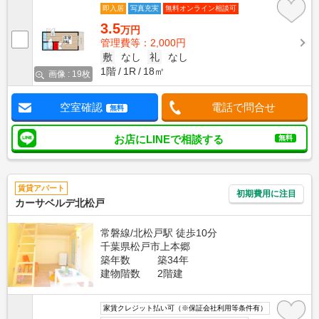
即入居
写真充実
無料オンライン相談可
3.5
万円
管理費等：2,000円
敷
なし
礼
なし
1階
1R
18㎡
画像 : 19枚
空室確認
電話で問合せ
無料
お店にLINEで相談する
無料
賃貸アパート
初期費用に注目
カーサベルデ北松戸
常磐線/北松戸駅 徒歩10分
千葉県松戸市上本郷
築年数
築34年
建物階数
2階建
家賃クレジット払い可（※保証会社利用等条件有）