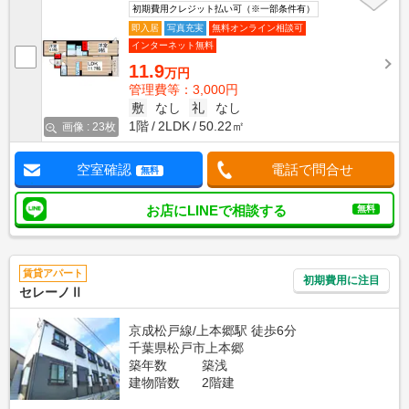
初期費用クレジット払い可（※一部条件有）
即入居
写真充実
無料オンライン相談可
インターネット無料
11.9
万円
管理費等：3,000円
敷
なし
礼
なし
1階
2LDK
50.22㎡
画像 : 23枚
空室確認
電話で問合せ
無料
お店にLINEで相談する
無料
賃貸アパート
初期費用に注目
セレーノⅡ
京成松戸線/上本郷駅 徒歩6分
千葉県松戸市上本郷
築年数
築浅
建物階数
2階建