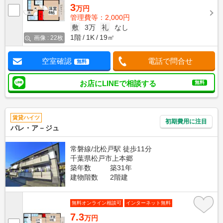
3
万円
管理費等：2,000円
敷
3万
礼
なし
1階
1K
19㎡
画像 : 22枚
空室確認
電話で問合せ
無料
お店にLINEで相談する
無料
賃貸ハイツ
初期費用に注目
パレ・ア－ジュ
常磐線/北松戸駅 徒歩11分
千葉県松戸市上本郷
築年数
築31年
建物階数
2階建
無料オンライン相談可
インターネット無料
7.3
万円