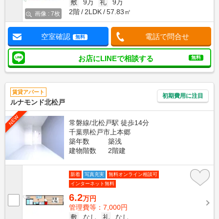
敷
9万
礼
9万
2階
2LDK
57.83㎡
画像 : 7枚
空室確認
電話で問合せ
無料
お店にLINEで相談する
無料
賃貸アパート
初期費用に注目
ルナモンド北松戸
NEW
常磐線/北松戸駅 徒歩14分
千葉県松戸市上本郷
築年数
築浅
建物階数
2階建
新着
写真充実
無料オンライン相談可
インターネット無料
6.2
万円
管理費等：7,000円
敷
なし
礼
なし