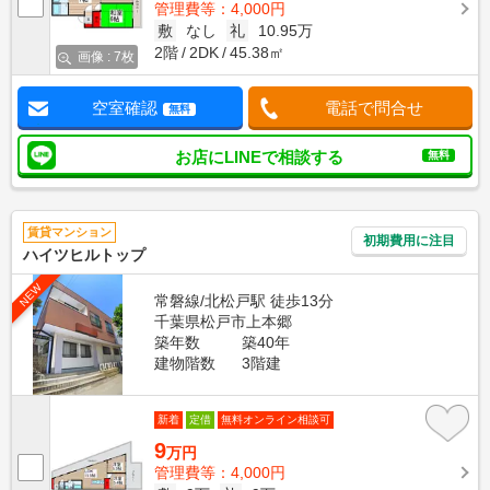
管理費等：4,000円
敷
なし
礼
10.95万
2階
2DK
45.38㎡
画像 : 7枚
空室確認
電話で問合せ
無料
お店にLINEで相談する
無料
賃貸マンション
初期費用に注目
ハイツヒルトップ
NEW
常磐線/北松戸駅 徒歩13分
千葉県松戸市上本郷
築年数
築40年
建物階数
3階建
新着
定借
無料オンライン相談可
9
万円
管理費等：4,000円