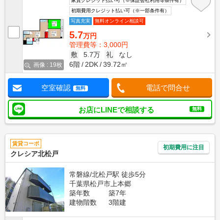
家賃クレジット払い可（※保証会社利用等条件有）
初期費用クレジット払い可（※一部条件有）
写真充実
無料オンライン相談可
5.7
万円
管理費等：3,000円
敷
5.7万
礼
なし
6階
2DK
39.72㎡
画像 : 19枚
空室確認
電話で問合せ
無料
お店にLINEで相談する
無料
賃貸コーポ
初期費用に注目
クレシア北松戸
常磐線/北松戸駅 徒歩5分
千葉県松戸市上本郷
築年数
築7年
建物階数
3階建