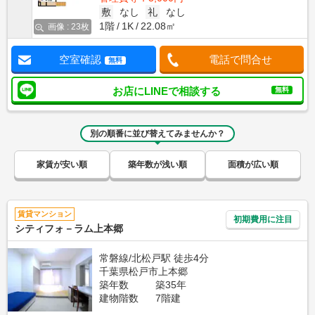
敷
なし
礼
なし
1階
1K
22.08㎡
画像 : 23枚
空室確認
電話で問合せ
無料
お店にLINEで相談する
無料
別の順番に並び替えてみませんか？
家賃が安い順
築年数が浅い順
面積が広い順
賃貸マンション
初期費用に注目
シティフォ－ラム上本郷
常磐線/北松戸駅 徒歩4分
千葉県松戸市上本郷
築年数
築35年
建物階数
7階建