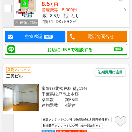
8.5
万円
管理費等：5,000円
敷
8.5万
礼
なし
2階
1LDK
59.2㎡
画像 : 23枚
空室確認
電話で問合せ
無料
お店にLINEで相談する
無料
賃貸マンション
初期費用に注目
三興ビル
常磐線/北松戸駅 徒歩1分
千葉県松戸市上本郷
築年数
築55年
建物階数
4階建
家賃クレジット払い可（※保証会社利用等条件有）
初期費用クレジット払い可（※一部条件有）
写真充実
無料オンライン相談可