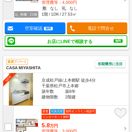
管理費等：4,000円
敷
なし
礼
なし
1階
1DK
27.53㎡
画像 : 21枚
空室確認
電話で問合せ
無料
お店にLINEで相談する
無料
賃貸アパート
初期費用に注目
CASA MIYASHITA
NEW
京成松戸線/上本郷駅 徒歩4分
千葉県松戸市上本郷
築年数
築8年
建物階数
2階建
新着
写真充実
無料オンライン相談可
インターネット無料
5.8
万円
管理費等：3,000円