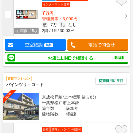
インターネット無料
7
万円
管理費等：3,000円
敷
7万
礼
なし
2階
1R
30.03㎡
画像 : 15枚
空室確認
電話で問合せ
無料
お店にLINEで相談する
無料
賃貸マンション
初期費用に注目
パインツリ－コ－ト
NEW
京成松戸線/上本郷駅 徒歩8分
千葉県松戸市上本郷
築年数
築25年
建物階数
4階建
新着
無料オンライン相談可