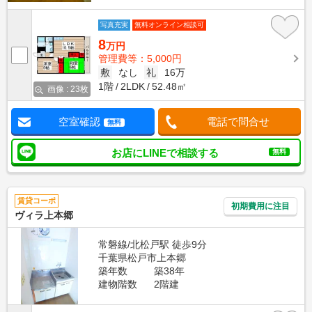
写真充実
無料オンライン相談可
8
万円
管理費等：5,000円
敷
なし
礼
16万
1階
2LDK
52.48㎡
画像 : 23枚
空室確認
電話で問合せ
無料
お店にLINEで相談する
無料
賃貸コーポ
初期費用に注目
ヴィラ上本郷
常磐線/北松戸駅 徒歩9分
千葉県松戸市上本郷
築年数
築38年
建物階数
2階建