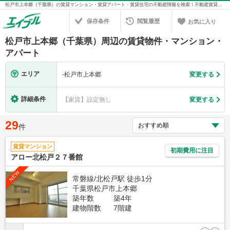
松戸市上本郷（千葉県）の賃貸マンション・賃貸アパート・賃貸住宅の不動産情報を検索！不動産賃貸の物件探しは、お部屋探しのエイブル
保存条件
閲覧履歴
お気に入り
松戸市上本郷（千葉県）周辺の賃貸物件・マンション・
アパート
エリア
-
松戸市上本郷
変更する
詳細条件
【家賃】設定無し
変更する
29
件
賃貸マンション
初期費用に注目
アロー北松戸２７番館
NEW
常磐線/北松戸駅 徒歩1分
千葉県松戸市上本郷
築年数
築4年
建物階数
7階建