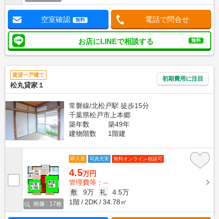
空室確認
電話で問合せ
無料
お店にLINEで相談する
無料
賃貸一戸建て
初期費用に注目
松丸貸家１
常磐線/北松戸駅 徒歩15分
千葉県松戸市上本郷
築年数
築49年
建物階数
1階建
即入居
写真充実
無料オンライン相談可
4.5
万円
管理費等：--
敷
9万
礼
4.5万
1階
2DK
34.78㎡
画像 : 17枚