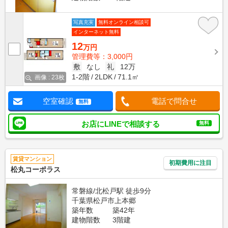
写真充実
無料オンライン相談可
インターネット無料
12
万円
管理費等：3,000円
敷
なし
礼
12万
1-2階
2LDK
71.1㎡
画像 : 23枚
空室確認
電話で問合せ
無料
お店にLINEで相談する
無料
賃貸マンション
初期費用に注目
松丸コーポラス
常磐線/北松戸駅 徒歩9分
千葉県松戸市上本郷
築年数
築42年
建物階数
3階建