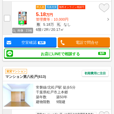
即入居
写真充実
無料オンライン相談可
5.18
万円
管理費等：10,000円
敷
5.18万
礼
なし
6階
2R
20.17㎡
画像 : 23枚
空室確認
電話で問合せ
無料
お店にLINEで相談する
無料
賃貸マンション
初期費用に注目
マンション第八松戸(613)
常磐線/北松戸駅 徒歩5分
千葉県松戸市上本郷
築年数
築50年
建物階数
9階建