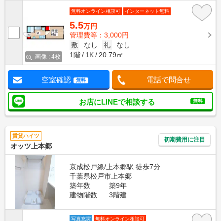
無料オンライン相談可
インターネット無料
5.5
万円
管理費等：3,000円
敷
なし
礼
なし
1階
1K
20.79㎡
画像 : 4枚
空室確認
電話で問合せ
無料
お店にLINEで相談する
無料
賃貸ハイツ
初期費用に注目
オッツ上本郷
京成松戸線/上本郷駅 徒歩7分
千葉県松戸市上本郷
築年数
築9年
建物階数
3階建
写真充実
無料オンライン相談可