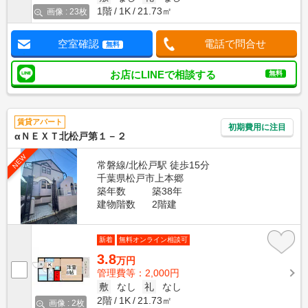
1階
1K
21.73㎡
画像 : 23枚
空室確認
電話で問合せ
無料
お店にLINEで相談する
無料
賃貸アパート
初期費用に注目
αＮＥＸＴ北松戸第１－２
NEW
常磐線/北松戸駅 徒歩15分
千葉県松戸市上本郷
築年数
築38年
建物階数
2階建
新着
無料オンライン相談可
3.8
万円
管理費等：2,000円
敷
なし
礼
なし
2階
1K
21.73㎡
画像 : 2枚