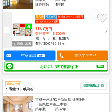
建物階数
4階建
即入居
写真充実
無料オンライン相談可
インターネット無料
10.7
万円
管理費等：6,600円
敷
なし
礼
5.35万
4階
3DK
60.59㎡
画像 : 23枚
空室確認
電話で問合せ
無料
お店にLINEで相談する
無料
賃貸コーポ
初期費用に注目
１号館コ－ポ染谷
京成松戸線/松戸新田駅 徒歩8分
千葉県松戸市上本郷
築年数
築32年