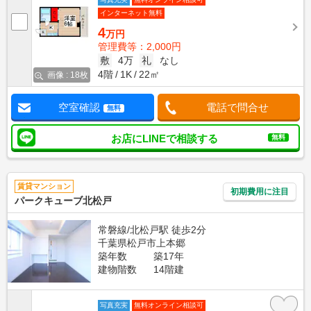
インターネット無料
4
万円
管理費等：2,000円
敷
4万
礼
なし
4階
1K
22㎡
画像 : 18枚
空室確認
電話で問合せ
無料
お店にLINEで相談する
無料
賃貸マンション
初期費用に注目
パークキューブ北松戸
常磐線/北松戸駅 徒歩2分
千葉県松戸市上本郷
築年数
築17年
建物階数
14階建
写真充実
無料オンライン相談可