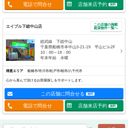
電話で問合せ
店舗来店予約
無料
この店舗の掲載
エイブル下総中山店
賃貸物件一覧へ
総武線 下総中山
千葉県船橋市本中山3-21-19 平山ビル2F
10：00～18：00
年末年始 水曜
得意エリア
船橋市/市川市/松戸市/柏市/八千代市
心から喜んで頂けるお部屋探しをサポートします。
この店舗に問合せる
無料
電話で問合せ
店舗来店予約
無料