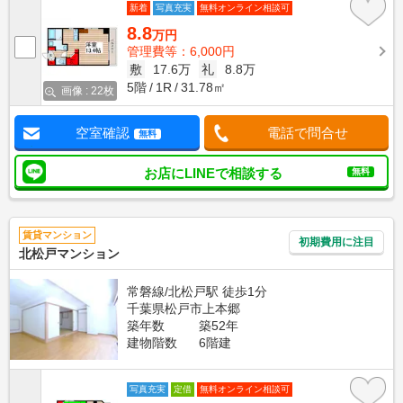
新着
写真充実
無料オンライン相談可
8.8
万円
管理費等：6,000円
敷
17.6万
礼
8.8万
5階
1R
31.78㎡
画像 : 22枚
空室確認
電話で問合せ
無料
お店にLINEで相談する
無料
賃貸マンション
初期費用に注目
北松戸マンション
常磐線/北松戸駅 徒歩1分
千葉県松戸市上本郷
築年数
築52年
建物階数
6階建
写真充実
定借
無料オンライン相談可