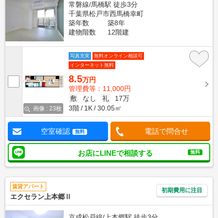
常磐線/馬橋駅 徒歩3分
千葉県松戸市西馬橋幸町
築年数
築8年
建物階数
12階建
写真充実
無料オンライン相談可
インターネット無料
8.5
万円
管理費等：11,000円
敷
なし
礼
17万
3階
1K
30.05㎡
画像 : 23枚
空室確認
電話で問合せ
無料
お店にLINEで相談する
無料
賃貸アパート
初期費用に注目
エクセラン上本郷Ⅱ
京成松戸線/上本郷駅 徒歩3分