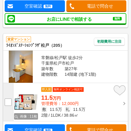
空室確認
電話で問合せ
無料
お店にLINEで相談する
無料
賃貸マンション
初期費用に注目
ﾗｲｵﾝｽﾞｽﾃｰｼｮﾝﾌﾟﾗｻﾞ松戸（205）
常磐線/松戸駅 徒歩2分
千葉県松戸市松戸
築年数
築27年
建物階数
14階建 (地下1階)
即入居
無料オンライン相談可
11.5
万円
管理費等：12,000円
敷
11.5万
礼
11.5万
2階
1LDK
38.86㎡
画像 : 11枚
空室確認
電話で問合せ
無料