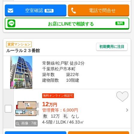
空室確認
電話で問合せ
無料
お店にLINEで相談する
無料
賃貸マンション
初期費用に注目
ルーラル２３番館
常磐線/松戸駅 徒歩2分
千葉県松戸市本町
築年数
築22年
建物階数
10階建
無料オンライン相談可
12
万円
管理費等：6,000円
敷
12万
礼
なし
4-5階
1LDK
46.33㎡
画像 : 7枚