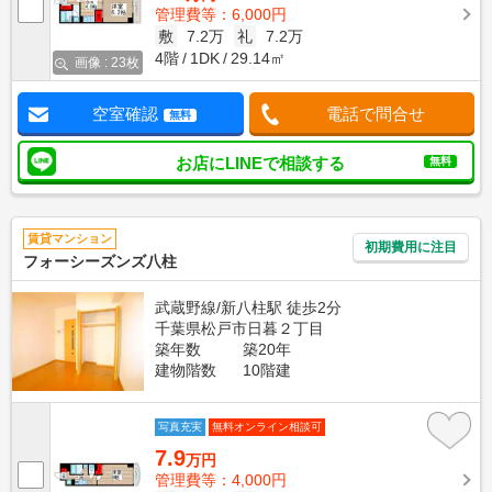
管理費等：6,000円
敷
7.2万
礼
7.2万
4階
1DK
29.14㎡
画像 : 23枚
空室確認
電話で問合せ
無料
お店にLINEで相談する
無料
賃貸マンション
初期費用に注目
フォーシーズンズ八柱
武蔵野線/新八柱駅 徒歩2分
千葉県松戸市日暮２丁目
築年数
築20年
建物階数
10階建
写真充実
無料オンライン相談可
7.9
万円
管理費等：4,000円