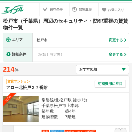
保存条件
閲覧履歴
お気に入り
松戸市（千葉県）周辺のセキュリティ・防犯重視の賃貸
物件一覧
エリア
-
松戸市
変更する
詳細条件
【家賃】設定無し
変更する
214
件
賃貸マンション
初期費用に注目
アロー北松戸２７番館
NEW
常磐線/北松戸駅 徒歩1分
千葉県松戸市上本郷
築年数
築4年
建物階数
7階建
新着
写真充実
無料オンライン相談可