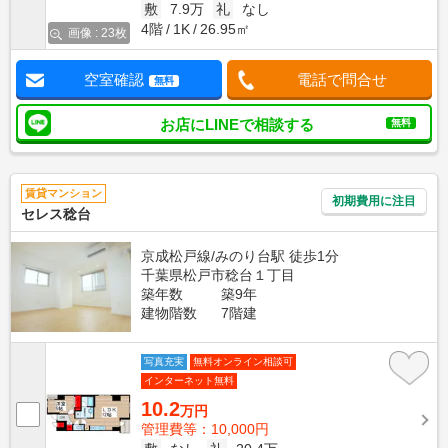
敷
7.9万
礼
なし
4階
1K
26.95㎡
画像 : 23枚
空室確認
電話で問合せ
無料
お店にLINEで相談する
無料
賃貸マンション
初期費用に注目
セレス稔台
京成松戸線/みのり台駅 徒歩1分
千葉県松戸市稔台１丁目
築年数
築9年
建物階数
7階建
写真充実
無料オンライン相談可
インターネット無料
10.2
万円
管理費等：10,000円