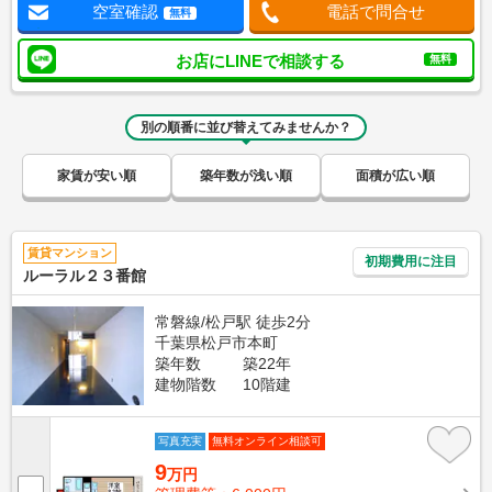
空室確認
電話で問合せ
無料
お店にLINEで相談する
無料
別の順番に並び替えてみませんか？
家賃が安い順
築年数が浅い順
面積が広い順
賃貸マンション
初期費用に注目
ルーラル２３番館
常磐線/松戸駅 徒歩2分
千葉県松戸市本町
築年数
築22年
建物階数
10階建
写真充実
無料オンライン相談可
9
万円