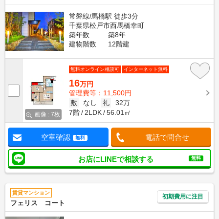
常磐線/馬橋駅 徒歩3分
千葉県松戸市西馬橋幸町
築年数
築8年
建物階数
12階建
無料オンライン相談可
インターネット無料
16
万円
管理費等：11,500円
敷
なし
礼
32万
7階
2LDK
56.01㎡
画像 : 7枚
空室確認
電話で問合せ
無料
お店にLINEで相談する
無料
賃貸マンション
初期費用に注目
フェリス コート