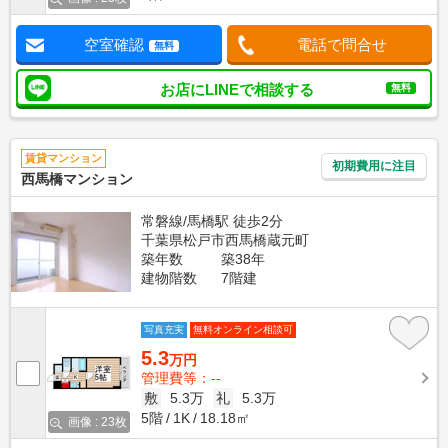
空室確認
電話で問合せ
無料
お店にLINEで相談する
無料
賃貸マンション
初期費用に注目
西馬橋マンション
常磐線/馬橋駅 徒歩2分
千葉県松戸市西馬橋蔵元町
築年数
築38年
建物階数
7階建
写真充実
無料オンライン相談可
5.3
万円
管理費等：--
敷
5.3万
礼
5.3万
5階
1K
18.18㎡
画像 : 23枚