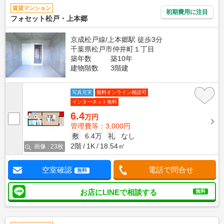
賃貸マンション
初期費用に注目
フォセット松戸・上本郷
京成松戸線/上本郷駅 徒歩3分
千葉県松戸市仲井町１丁目
築年数
築10年
建物階数
3階建
写真充実
無料オンライン相談可
インターネット無料
6.4
万円
管理費等：3,000円
敷
6.4万
礼
なし
2階
1K
18.54㎡
画像 : 23枚
空室確認
電話で問合せ
無料
お店にLINEで相談する
無料