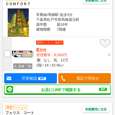
初期費用に注目
ＣＯＭＦＯＲＴ
常磐線/馬橋駅 徒歩3分
千葉県松戸市西馬橋蔵元町
築年数
築16年
建物階数
7階建
無料オンライン相談可
8
万円
管理費等：8,000円
敷
なし
礼
12万
2階
1K
33.96㎡
画像 : 7枚
空室確認
電話で問合せ
無料
お店にLINEで相談する
無料
賃貸マンション
初期費用に注目
フェリス コート