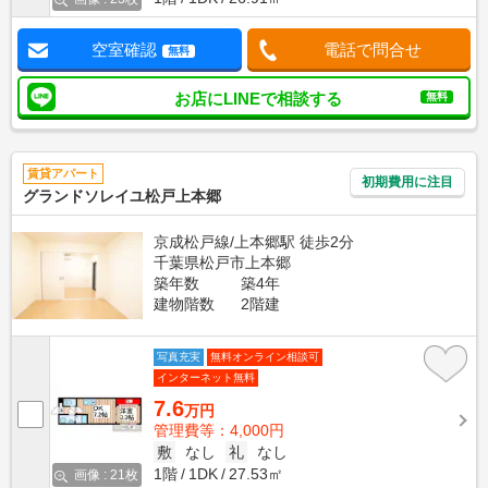
空室確認
電話で問合せ
無料
お店にLINEで相談する
無料
賃貸アパート
初期費用に注目
グランドソレイユ松戸上本郷
京成松戸線/上本郷駅 徒歩2分
千葉県松戸市上本郷
築年数
築4年
建物階数
2階建
写真充実
無料オンライン相談可
インターネット無料
7.6
万円
管理費等：4,000円
敷
なし
礼
なし
1階
1DK
27.53㎡
画像 : 21枚