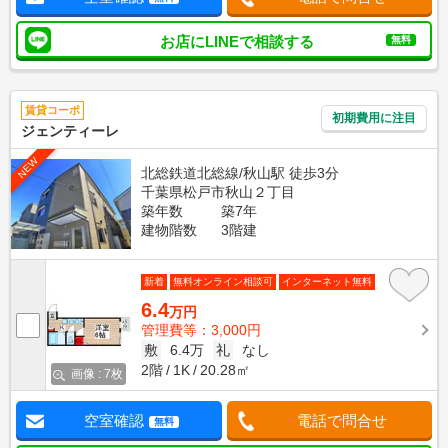
お店にLINEで相談する
無料
賃貸コーポ
初期費用に注目
ジェンティーレ
NEW
北総鉄道北総線/秋山駅 徒歩3分
千葉県松戸市秋山２丁目
築年数
築7年
建物階数
3階建
新着
無料オンライン相談可
インターネット無料
6.4
万円
管理費等：3,000円
敷
6.4万
礼
なし
2階
1K
20.28㎡
画像 : 7枚
空室確認
電話で問合せ
無料