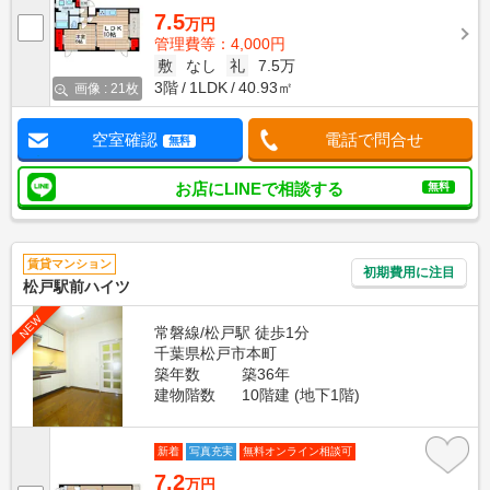
7.5
万円
管理費等：4,000円
敷
なし
礼
7.5万
3階
1LDK
40.93㎡
画像 : 21枚
空室確認
電話で問合せ
無料
お店にLINEで相談する
無料
賃貸マンション
初期費用に注目
松戸駅前ハイツ
NEW
常磐線/松戸駅 徒歩1分
千葉県松戸市本町
築年数
築36年
建物階数
10階建 (地下1階)
新着
写真充実
無料オンライン相談可
7.2
万円