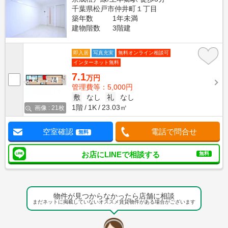
千葉県松戸市仲井町１丁目
築年数
1年未満
建物階数
3階建
即入居
写真充実
無料オンライン相談可
インターネット無料
7.1
万円
管理費等：5,000円
敷
なし
礼
なし
1階
1K
23.03㎡
画像 : 21枚
空室確認
電話で問合せ
無料
お店にLINEで相談する
無料
物件が見つからなかったら店舗に相談
まだネットに掲載していないオススメ賃貸物件がある場合がございます