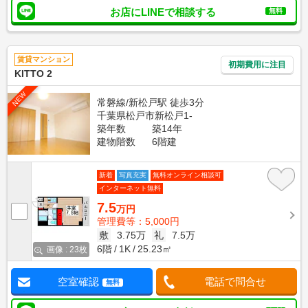
お店にLINEで相談する
無料
賃貸マンション
初期費用に注目
KITTO 2
NEW
常磐線/新松戸駅 徒歩3分
千葉県松戸市新松戸1-
築年数
築14年
建物階数
6階建
新着
写真充実
無料オンライン相談可
インターネット無料
7.5
万円
管理費等：5,000円
敷
3.75万
礼
7.5万
6階
1K
25.23㎡
画像 : 23枚
空室確認
電話で問合せ
無料