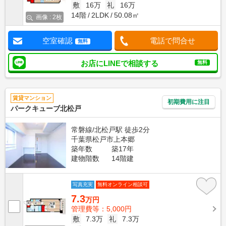
敷
16万
礼
16万
14階
2LDK
50.08㎡
画像 : 2枚
空室確認
電話で問合せ
無料
お店にLINEで相談する
無料
賃貸マンション
初期費用に注目
パークキューブ北松戸
常磐線/北松戸駅 徒歩2分
千葉県松戸市上本郷
築年数
築17年
建物階数
14階建
写真充実
無料オンライン相談可
7.3
万円
管理費等：5,000円
敷
7.3万
礼
7.3万