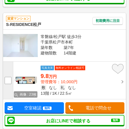
賃貸マンション
初期費用に注目
S-RESIDENCE松戸
常磐線/松戸駅 徒歩3分
千葉県松戸市本町
築年数
築7年
建物階数
14階建
写真充実
無料オンライン相談可
9.8
万円
管理費等：10,000円
敷
なし
礼
なし
13階
1K
22.5㎡
画像 : 23枚
空室確認
電話で問合せ
無料
お店にLINEで相談する
無料