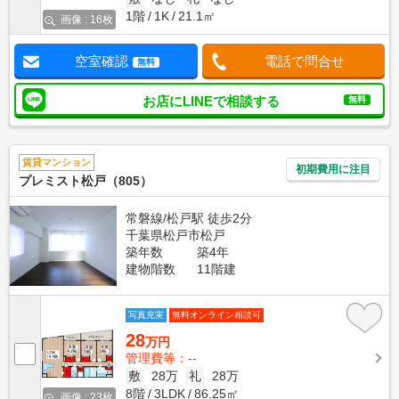
1階
1K
21.1㎡
画像 : 16枚
空室確認
電話で問合せ
無料
お店にLINEで相談する
無料
賃貸マンション
初期費用に注目
プレミスト松戸（805）
常磐線/松戸駅 徒歩2分
千葉県松戸市松戸
築年数
築4年
建物階数
11階建
写真充実
無料オンライン相談可
28
万円
管理費等：--
敷
28万
礼
28万
8階
3LDK
86.25㎡
画像 : 23枚