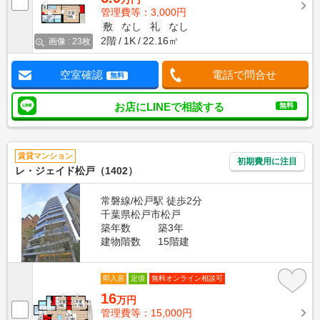
管理費等：3,000円
敷
なし
礼
なし
2階
1K
22.16㎡
画像 : 23枚
空室確認
電話で問合せ
無料
お店にLINEで相談する
無料
賃貸マンション
初期費用に注目
レ・ジェイド松戸（1402）
常磐線/松戸駅 徒歩2分
千葉県松戸市松戸
築年数
築3年
建物階数
15階建
即入居
定借
無料オンライン相談可
16
万円
管理費等：15,000円