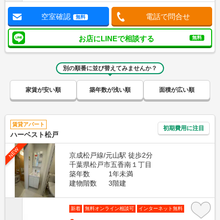
空室確認
電話で問合せ
無料
お店にLINEで相談する
無料
別の順番に並び替えてみませんか？
家賃が安い順
築年数が浅い順
面積が広い順
賃貸アパート
初期費用に注目
ハーベスト松戸
NEW
京成松戸線/元山駅 徒歩2分
千葉県松戸市五香南１丁目
築年数
1年未満
建物階数
3階建
新着
無料オンライン相談可
インターネット無料