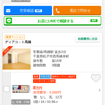
空室確認
電話で問合せ
無料
お店にLINEで相談する
無料
賃貸マンション
初期費用に注目
ディアコ－ト馬橋
NEW
常磐線/馬橋駅 徒歩2分
千葉県松戸市西馬橋幸町
築年数
築15年
建物階数
3階建
新着
写真充実
無料オンライン相談可
インターネット無料
8
万円
管理費等：5,000円
敷
なし
礼
12万
1階
1K
33.96㎡
画像 : 23枚