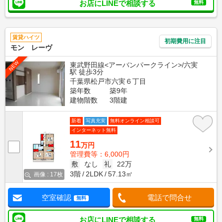
お店にLINEで相談する
無料
賃貸ハイツ
初期費用に注目
モン レーヴ
NEW
東武野田線<アーバンパークライン>/六実
駅 徒歩3分
千葉県松戸市六実６丁目
築年数
築9年
建物階数
3階建
新着
写真充実
無料オンライン相談可
インターネット無料
11
万円
管理費等：6,000円
敷
なし
礼
22万
3階
2LDK
57.13㎡
画像 : 17枚
空室確認
電話で問合せ
無料
お店にLINEで相談する
無料