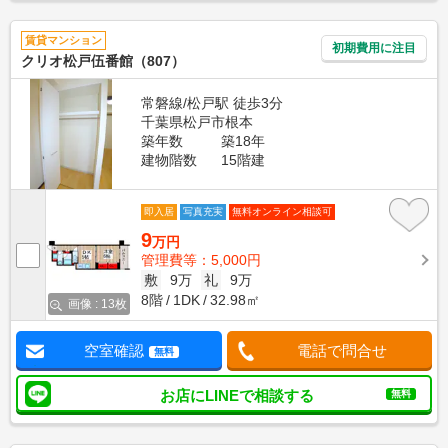
賃貸マンション
初期費用に注目
クリオ松戸伍番館（807）
常磐線/松戸駅 徒歩3分
千葉県松戸市根本
築年数
築18年
建物階数
15階建
即入居
写真充実
無料オンライン相談可
9
万円
管理費等：5,000円
敷
9万
礼
9万
8階
1DK
32.98㎡
画像 : 13枚
空室確認
電話で問合せ
無料
お店にLINEで相談する
無料