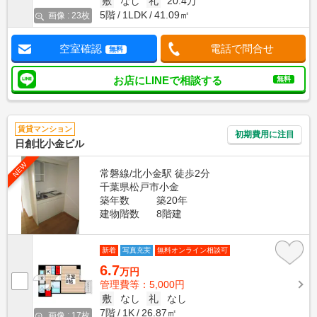
敷
なし
礼
20.4万
5階
1LDK
41.09㎡
画像 : 23枚
空室確認
電話で問合せ
無料
お店にLINEで相談する
無料
賃貸マンション
初期費用に注目
日創北小金ビル
NEW
常磐線/北小金駅 徒歩2分
千葉県松戸市小金
築年数
築20年
建物階数
8階建
新着
写真充実
無料オンライン相談可
6.7
万円
管理費等：5,000円
敷
なし
礼
なし
7階
1K
26.87㎡
画像 : 17枚