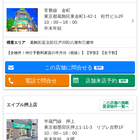
常磐線 金町
東京都葛飾区東金町1-42-1 松竹ビル2F
10：00～18：00
年末年始
得意エリア
葛飾区/足立区/江戸川区/八潮市/三郷市
【全物件！仲介手数料家賃の半月分（税抜）】【学割】【女子割】
この店舗に問合せる
無料
電話で問合せ
店舗来店予約
無料
この店舗の掲載
エイブル押上店
賃貸物件一覧へ
半蔵門線 押上
東京都墨田区押上1-11-3 リブレ吉野1F
10：00～18：00
年末年始 火曜