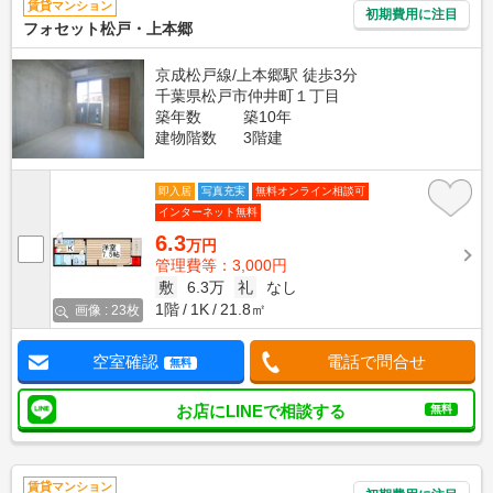
賃貸マンション
初期費用に注目
フォセット松戸・上本郷
京成松戸線/上本郷駅 徒歩3分
千葉県松戸市仲井町１丁目
築年数
築10年
建物階数
3階建
即入居
写真充実
無料オンライン相談可
インターネット無料
6.3
万円
管理費等：3,000円
敷
6.3万
礼
なし
1階
1K
21.8㎡
画像 : 23枚
空室確認
電話で問合せ
無料
お店にLINEで相談する
無料
賃貸マンション