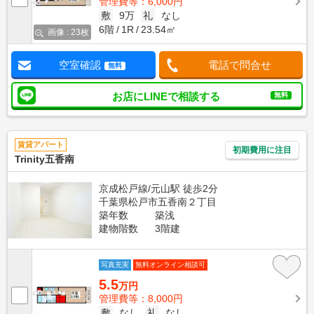
管理費等：6,000円
敷
9万
礼
なし
6階
1R
23.54㎡
画像 : 23枚
空室確認
電話で問合せ
無料
お店にLINEで相談する
無料
賃貸アパート
初期費用に注目
Trinity五香南
京成松戸線/元山駅 徒歩2分
千葉県松戸市五香南２丁目
築年数
築浅
建物階数
3階建
写真充実
無料オンライン相談可
5.5
万円
管理費等：8,000円
敷
なし
礼
なし