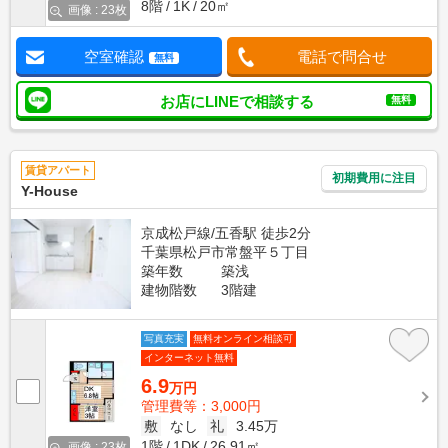
8階
1K
20㎡
画像 : 23枚
空室確認
電話で問合せ
無料
お店にLINEで相談する
無料
賃貸アパート
初期費用に注目
Y-House
京成松戸線/五香駅 徒歩2分
千葉県松戸市常盤平５丁目
築年数
築浅
建物階数
3階建
写真充実
無料オンライン相談可
インターネット無料
6.9
万円
管理費等：3,000円
敷
なし
礼
3.45万
1階
1DK
26.91㎡
画像 : 23枚