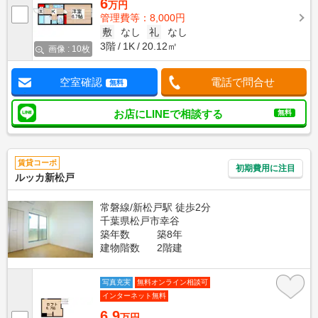
6
万円
管理費等：8,000円
敷
なし
礼
なし
3階
1K
20.12㎡
画像 : 10枚
空室確認
電話で問合せ
無料
お店にLINEで相談する
無料
賃貸コーポ
初期費用に注目
ルッカ新松戸
常磐線/新松戸駅 徒歩2分
千葉県松戸市幸谷
築年数
築8年
建物階数
2階建
写真充実
無料オンライン相談可
インターネット無料
6.9
万円