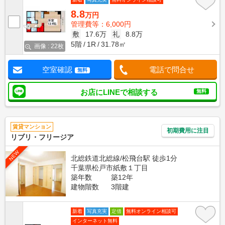
8.8
万円
管理費等：6,000円
敷
17.6万
礼
8.8万
5階
1R
31.78㎡
画像 : 22枚
空室確認
電話で問合せ
無料
お店にLINEで相談する
無料
賃貸マンション
初期費用に注目
リブリ・フリージア
NEW
北総鉄道北総線/松飛台駅 徒歩1分
千葉県松戸市紙敷１丁目
築年数
築12年
建物階数
3階建
新着
写真充実
定借
無料オンライン相談可
インターネット無料