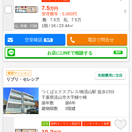
7.5
万円
管理費等：5,000円
敷
7.5万
礼
7.5万
1階
1K
23.44㎡
画像 : 23枚
空室確認
電話で問合せ
無料
お店にLINEで相談する
無料
賃貸マンション
初期費用に注目
リブリ・セレシア
つくばエクスプレス/南流山駅 徒歩13分
千葉県流山市大字鰭ケ崎
築年数
築6年
建物階数
3階建
定借
無料オンライン相談可
インターネット無料