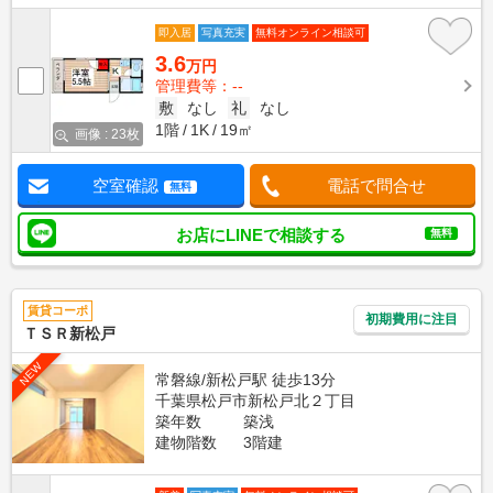
即入居
写真充実
無料オンライン相談可
3.6
万円
管理費等：--
敷
なし
礼
なし
1階
1K
19㎡
画像 : 23枚
空室確認
電話で問合せ
無料
お店にLINEで相談する
無料
賃貸コーポ
初期費用に注目
ＴＳＲ新松戸
NEW
常磐線/新松戸駅 徒歩13分
千葉県松戸市新松戸北２丁目
築年数
築浅
建物階数
3階建