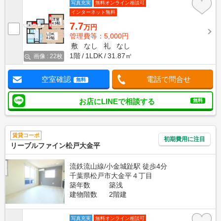
写真充実
無料オンライン相談可
インターネット無料
7.7
万円
管理費等：5,000円
敷
なし
礼
なし
1階
1LDK
31.87㎡
画像 : 22枚
空室確認
電話で問合せ
無料
お店にLINEで相談する
無料
賃貸コーポ
初期費用に注目
リーブルファイン松戸大金平
流鉄流山線/小金城趾駅 徒歩4分
千葉県松戸市大金平４丁目
築年数
築浅
建物階数
2階建
写真充実
無料オンライン相談可