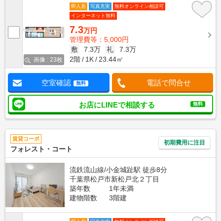
即入居
写真充実
無料オンライン相談可
インターネット無料
7.3
万円
管理費等：5,000円
敷
7.3万
礼
7.3万
2階
1K
23.44㎡
画像 : 23枚
空室確認
電話で問合せ
無料
お店にLINEで相談する
無料
賃貸コーポ
初期費用に注目
フォレスト・コート
流鉄流山線/小金城趾駅 徒歩8分
千葉県松戸市新松戸北２丁目
築年数
1年未満
建物階数
3階建