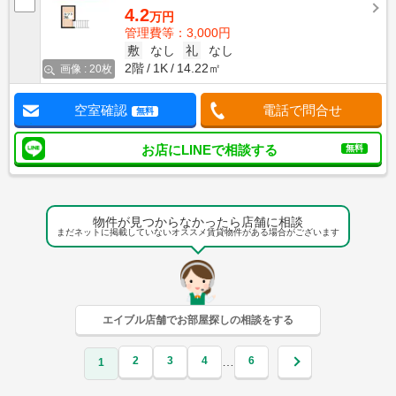
4.2
万円
管理費等：3,000円
敷
なし
礼
なし
2階
1K
14.22㎡
画像 : 20枚
空室確認
電話で問合せ
無料
お店にLINEで相談する
無料
物件が見つからなかったら店舗に相談
まだネットに掲載していないオススメ賃貸物件がある場合がございます
エイブル店舗でお部屋探しの相談をする
2
3
4
6
…
1