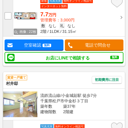
新着
写真充実
無料オンライン相談可
インターネット無料
7.7
万円
管理費等：3,000円
敷
なし
礼
なし
2階
1LDK
31.15㎡
画像 : 22枚
空室確認
電話で問合せ
無料
お店にLINEで相談する
無料
賃貸一戸建て
初期費用に注目
村井邸
流鉄流山線/小金城趾駅 徒歩7分
千葉県松戸市中金杉３丁目
築年数
築37年
建物階数
2階建
写真充実
無料オンライン相談可