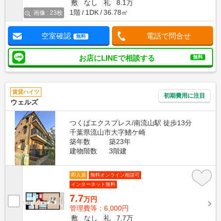
敷
なし
礼
8.1万
1階
1DK
36.78㎡
画像 : 23枚
空室確認
電話で問合せ
無料
お店にLINEで相談する
無料
賃貸ハイツ
初期費用に注目
ウェルズ
つくばエクスプレス/南流山駅 徒歩13分
千葉県流山市大字鰭ケ崎
築年数
築23年
建物階数
3階建
即入居
無料オンライン相談可
インターネット無料
7.7
万円
管理費等：6,000円
敷
なし
礼
7.7万