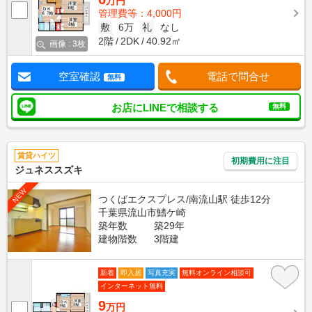
万円
管理費等：4,000円
敷
6万
礼
なし
2階
2DK
40.92㎡
画像 : 3枚
空室確認
電話で問合せ
無料
お店にLINEで相談する
無料
賃貸ハイツ
初期費用に注目
ジュネススズキ
NEW
つくばエクスプレス/南流山駅 徒歩12分
千葉県流山市鰭ケ崎
築年数
築29年
建物階数
3階建
新着
即入居
写真充実
無料オンライン相談可
インターネット無料
9
万円