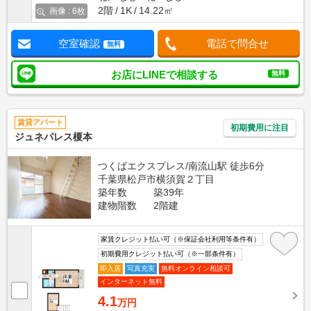
2階
1K
14.22㎡
画像 : 6枚
空室確認
電話で問合せ
無料
お店にLINEで相談する
無料
賃貸アパート
初期費用に注目
ジュネパレス榎本
つくばエクスプレス/南流山駅 徒歩6分
千葉県松戸市横須賀２丁目
築年数
築39年
建物階数
2階建
家賃クレジット払い可（※保証会社利用等条件有）
初期費用クレジット払い可（※一部条件有）
即入居
写真充実
無料オンライン相談可
インターネット無料
4.1
万円