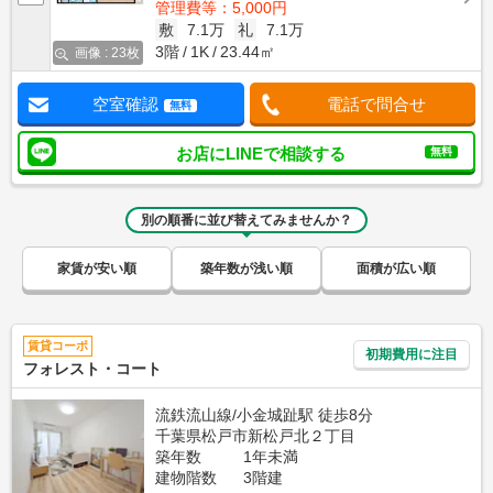
管理費等：5,000円
敷
7.1万
礼
7.1万
3階
1K
23.44㎡
画像 : 23枚
空室確認
電話で問合せ
無料
お店にLINEで相談する
無料
別の順番に並び替えてみませんか？
家賃が安い順
築年数が浅い順
面積が広い順
賃貸コーポ
初期費用に注目
フォレスト・コート
流鉄流山線/小金城趾駅 徒歩8分
千葉県松戸市新松戸北２丁目
築年数
1年未満
建物階数
3階建