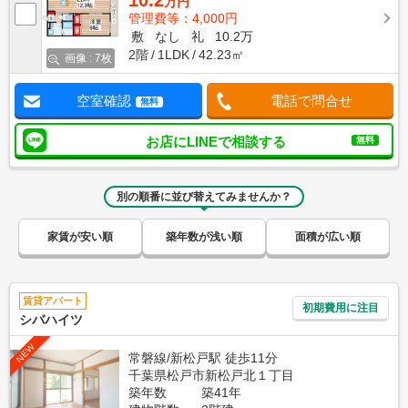
10.2
万円
管理費等：4,000円
敷
なし
礼
10.2万
2階
1LDK
42.23㎡
画像 : 7枚
空室確認
電話で問合せ
無料
お店にLINEで相談する
無料
別の順番に並び替えてみませんか？
家賃が安い順
築年数が浅い順
面積が広い順
賃貸アパート
初期費用に注目
シバハイツ
NEW
常磐線/新松戸駅 徒歩11分
千葉県松戸市新松戸北１丁目
築年数
築41年