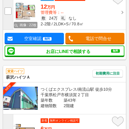
12
万円
管理費等：--
敷
24万
礼
なし
2-2階
2LDK+S
70.8㎡
画像 : 22枚
空室確認
電話で問合せ
無料
お店にLINEで相談する
無料
賃貸ハイツ
初期費用に注目
萩沢ハイツＡ
NEW
つくばエクスプレス/南流山駅 徒歩10分
千葉県松戸市横須賀２丁目
築年数
築43年
建物階数
2階建
新着
無料オンライン相談可
6