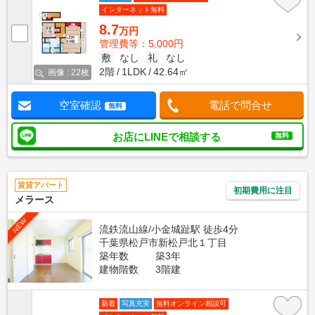
インターネット無料
8.7
万円
管理費等：5,000円
敷
なし
礼
なし
2階
1LDK
42.64㎡
画像 : 22枚
空室確認
電話で問合せ
無料
お店にLINEで相談する
無料
賃貸アパート
初期費用に注目
メラース
NEW
流鉄流山線/小金城趾駅 徒歩4分
千葉県松戸市新松戸北１丁目
築年数
築3年
建物階数
3階建
新着
写真充実
無料オンライン相談可