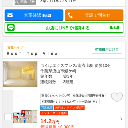
3階
1LDK
28.11㎡
画像 : 5枚
空室確認
電話で問合せ
無料
お店にLINEで相談する
無料
賃貸ハイツ
初期費用に注目
Ｒｏｏｆ Ｔｏｐ Ｖｉｅｗ
つくばエクスプレス/南流山駅 徒歩10分
千葉県流山市鰭ケ崎
築年数
築3年
建物階数
3階建
家賃クレジット払い可（※保証会社利用等条件有）
初期費用クレジット払い可（※一部条件有）
写真充実
無料オンライン相談可
インターネット無料
14.2
万円
管理費等：6,000円