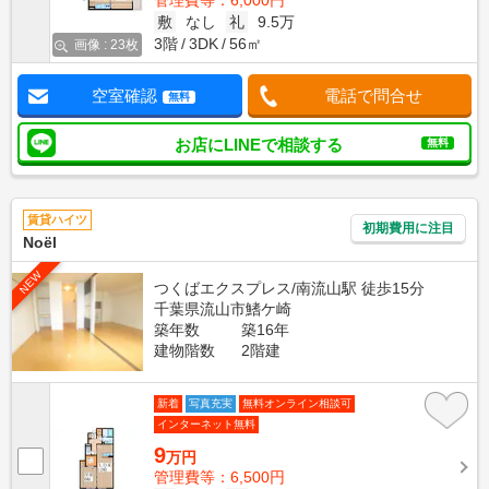
管理費等：6,000円
敷
なし
礼
9.5万
3階
3DK
56㎡
画像 : 23枚
空室確認
電話で問合せ
無料
お店にLINEで相談する
無料
賃貸ハイツ
初期費用に注目
Noёl
NEW
つくばエクスプレス/南流山駅 徒歩15分
千葉県流山市鰭ケ崎
築年数
築16年
建物階数
2階建
新着
写真充実
無料オンライン相談可
インターネット無料
9
万円
管理費等：6,500円