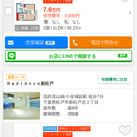
インターネット無料
7.6
万円
管理費等：3,000円
敷
なし
礼
なし
1階
1LDK
30.23㎡
画像 : 23枚
空室確認
電話で問合せ
無料
お店にLINEで相談する
無料
賃貸コーポ
初期費用に注目
ＲａｄｌＡｎｃｅ新松戸
流鉄流山線/小金城趾駅 徒歩7分
千葉県松戸市新松戸北２丁目
築年数
築8年
建物階数
3階建
写真充実
無料オンライン相談可
インターネット無料