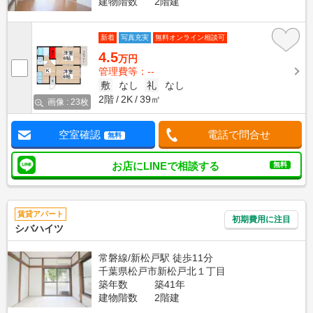
建物階数
2階建
新着
写真充実
無料オンライン相談可
4.5
万円
管理費等：--
敷
なし
礼
なし
2階
2K
39㎡
画像 : 23枚
空室確認
電話で問合せ
無料
お店にLINEで相談する
無料
賃貸アパート
初期費用に注目
シバハイツ
常磐線/新松戸駅 徒歩11分
千葉県松戸市新松戸北１丁目
築年数
築41年
建物階数
2階建