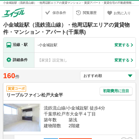
小金城趾駅（流鉄流山線）・他周辺駅エリアの賃貸マンション・賃貸アパート・賃貸住宅の不動産情報を検索！不動産賃貸の物件探しは、お部屋探しのエイブル
保存条件
閲覧履歴
お気に入り
小金城趾駅（流鉄流山線）・他周辺駅エリアの賃貸物
件・マンション・アパート(千葉県)
沿線・駅
-
小金城趾駅
変更する
詳細条件
【家賃】設定無し
変更する
160
件
賃貸コーポ
初期費用に注目
リーブルファイン松戸大金平
流鉄流山線/小金城趾駅 徒歩4分
千葉県松戸市大金平４丁目
築年数
築浅
建物階数
2階建