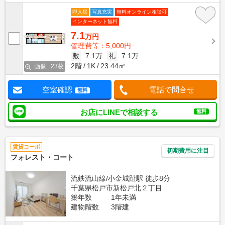
即入居
写真充実
無料オンライン相談可
インターネット無料
7.1
万円
管理費等：5,000円
敷
7.1万
礼
7.1万
2階
1K
23.44㎡
画像 : 23枚
空室確認
電話で問合せ
無料
お店にLINEで相談する
無料
賃貸コーポ
初期費用に注目
フォレスト・コート
流鉄流山線/小金城趾駅 徒歩8分
千葉県松戸市新松戸北２丁目
築年数
1年未満
建物階数
3階建