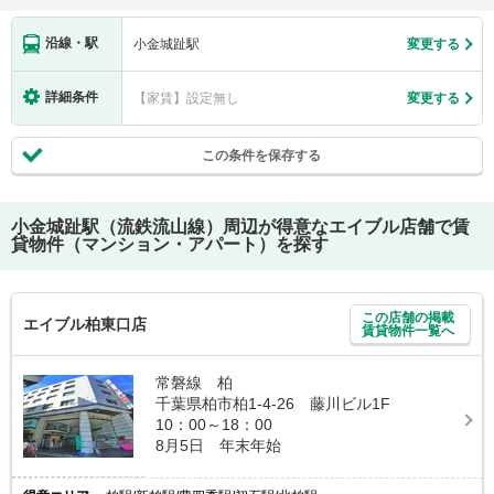
沿線・駅
小金城趾駅
変更する
詳細条件
【家賃】設定無し
変更する
この条件を保存する
小金城趾駅（流鉄流山線）
周辺が得意なエイブル店舗で賃
貸物件（マンション・アパート）を探す
この店舗の掲載
エイブル柏東口店
賃貸物件一覧へ
常磐線 柏
千葉県柏市柏1-4-26 藤川ビル1F
10：00～18：00
8月5日 年末年始