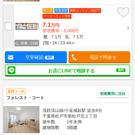
即入居
写真充実
無料オンライン相談可
インターネット無料
7.1
万円
管理費等：5,000円
敷
7.1万
礼
7.1万
2階
1K
23.44㎡
画像 : 23枚
空室確認
電話で問合せ
無料
お店にLINEで相談する
無料
賃貸コーポ
初期費用に注目
フォレスト・コート
流鉄流山線/小金城趾駅 徒歩8分
千葉県松戸市新松戸北２丁目
築年数
1年未満
建物階数
3階建