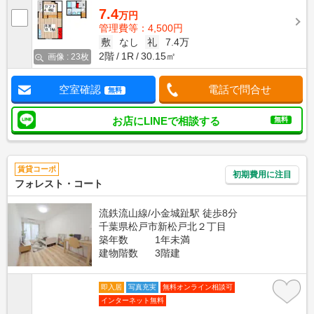
7.4
万円
管理費等：4,500円
敷
なし
礼
7.4万
2階
1R
30.15㎡
画像 : 23枚
空室確認
電話で問合せ
無料
お店にLINEで相談する
無料
賃貸コーポ
初期費用に注目
フォレスト・コート
流鉄流山線/小金城趾駅 徒歩8分
千葉県松戸市新松戸北２丁目
築年数
1年未満
建物階数
3階建
即入居
写真充実
無料オンライン相談可
インターネット無料