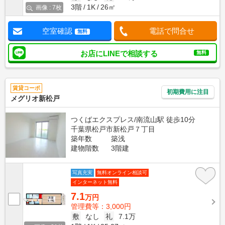
3階
1K
26㎡
画像 : 7枚
空室確認
電話で問合せ
無料
お店にLINEで相談する
無料
賃貸コーポ
初期費用に注目
メグリオ新松戸
つくばエクスプレス/南流山駅 徒歩10分
千葉県松戸市新松戸７丁目
築年数
築浅
建物階数
3階建
写真充実
無料オンライン相談可
インターネット無料
7.1
万円
管理費等：3,000円
敷
なし
礼
7.1万