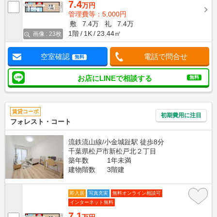
7.4
万円
管理費等：5,000円
敷
7.4万
礼
7.4万
1階
1K
23.44㎡
画像 : 23枚
空室確認
電話で問合せ
無料
お店にLINEで相談する
無料
賃貸コーポ
初期費用に注目
フォレスト・コート
流鉄流山線/小金城趾駅 徒歩8分
千葉県松戸市新松戸北２丁目
築年数
1年未満
建物階数
3階建
即入居
写真充実
無料オンライン相談可
インターネット無料
7.1