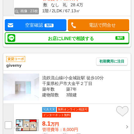
敷
なし
礼
28.4万
1階
2LDK
67.13㎡
画像 : 23枚
空室確認
電話で問合せ
無料
お店にLINEで相談する
無料
賃貸コーポ
初期費用に注目
giverny
流鉄流山線/小金城趾駅 徒歩10分
千葉県松戸市大金平２丁目
築年数
築7年
建物階数
3階建
写真充実
無料オンライン相談可
インターネット無料
8.1
万円
管理費等：8,000円