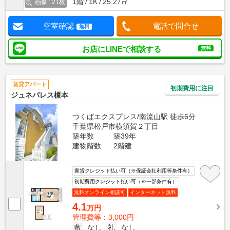
1階
1K
25.27㎡
画像 : 21枚
空室確認
電話で問合せ
無料
お店にLINEで相談する
無料
賃貸アパート
初期費用に注目
ジュネパレス榎本
つくばエクスプレス/南流山駅 徒歩6分
千葉県松戸市横須賀２丁目
築年数
築39年
建物階数
2階建
家賃クレジット払い可（※保証会社利用等条件有）
初期費用クレジット払い可（※一部条件有）
無料オンライン相談可
インターネット無料
4.1
万円
管理費等：3,000円
敷
なし
礼
なし