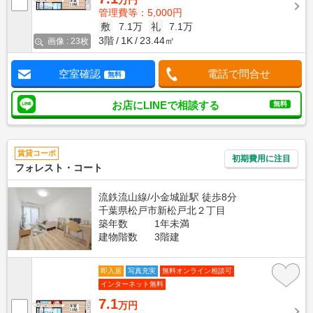
万円
管理費等：5,000円
敷
7.1万
礼
7.1万
3階
1K
23.44㎡
画像 : 23枚
空室確認
電話で問合せ
無料
お店にLINEで相談する
無料
賃貸コーポ
初期費用に注目
フォレスト・コート
流鉄流山線/小金城趾駅 徒歩8分
千葉県松戸市新松戸北２丁目
築年数
1年未満
建物階数
3階建
即入居
写真充実
無料オンライン相談可
インターネット無料
7.1
万円