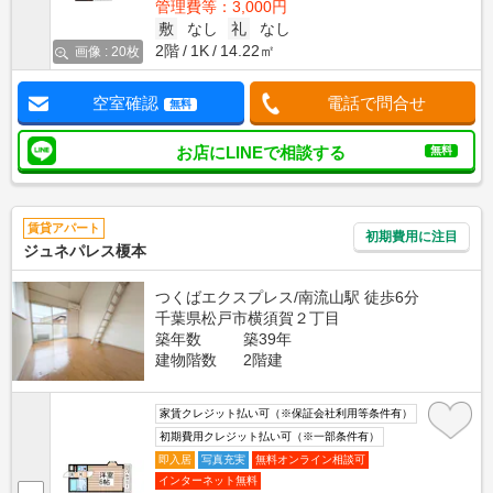
管理費等：3,000円
敷
なし
礼
なし
2階
1K
14.22㎡
画像 : 20枚
空室確認
電話で問合せ
無料
お店にLINEで相談する
無料
賃貸アパート
初期費用に注目
ジュネパレス榎本
つくばエクスプレス/南流山駅 徒歩6分
千葉県松戸市横須賀２丁目
築年数
築39年
建物階数
2階建
家賃クレジット払い可（※保証会社利用等条件有）
初期費用クレジット払い可（※一部条件有）
即入居
写真充実
無料オンライン相談可
インターネット無料