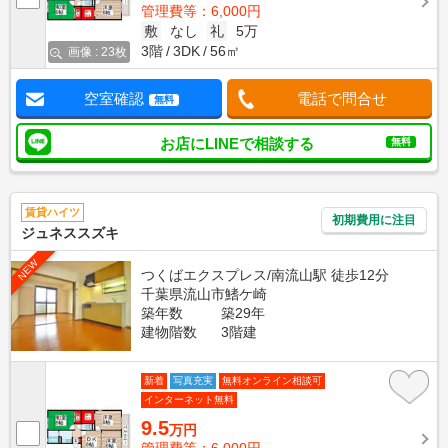
管理費等：6,000円
敷
なし
礼
5万
3階
3DK
56㎡
画像 : 23枚
空室確認
電話で問合せ
無料
お店にLINEで相談する
無料
賃貸ハイツ
初期費用に注目
ジュネススズキ
NEW
つくばエクスプレス/南流山駅 徒歩12分
千葉県流山市鰭ケ崎
築年数
築29年
建物階数
3階建
新着
写真充実
無料オンライン相談可
インターネット無料
9.5
万円