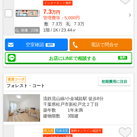
インターネット無料
7.3
万円
管理費等：5,000円
敷
7.3万
礼
7.3万
1階
1K
23.44㎡
画像 : 23枚
空室確認
電話で問合せ
無料
お店にLINEで相談する
無料
賃貸コーポ
初期費用に注目
フォレスト・コート
流鉄流山線/小金城趾駅 徒歩8分
千葉県松戸市新松戸北２丁目
築年数
1年未満
建物階数
3階建
即入居
写真充実
無料オンライン相談可
インターネット無料