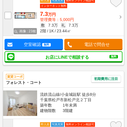
即入居
写真充実
無料オンライン相談可
インターネット無料
7.3
万円
管理費等：5,000円
敷
7.3万
礼
7.3万
2階
1K
23.44㎡
画像 : 23枚
空室確認
電話で問合せ
無料
お店にLINEで相談する
無料
賃貸コーポ
初期費用に注目
フォレスト・コート
流鉄流山線/小金城趾駅 徒歩8分
千葉県松戸市新松戸北２丁目
築年数
1年未満
建物階数
3階建
即入居
写真充実
無料オンライン相談可