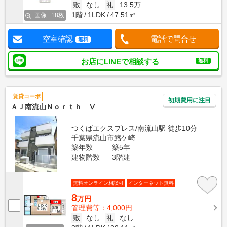
敷
なし
礼
13.5万
1階
1LDK
47.51㎡
画像 : 18枚
空室確認
電話で問合せ
無料
お店にLINEで相談する
無料
賃貸コーポ
初期費用に注目
ＡＪ南流山Ｎｏｒｔｈ Ⅴ
つくばエクスプレス/南流山駅 徒歩10分
千葉県流山市鰭ケ崎
築年数
築5年
建物階数
3階建
無料オンライン相談可
インターネット無料
8
万円
管理費等：4,000円
敷
なし
礼
なし