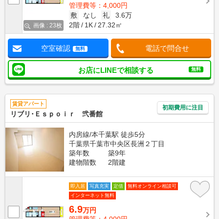
管理費等：4,000円
敷
なし
礼
3.6万
2階
1K
27.32㎡
画像 : 23枚
空室確認
電話で問合せ
無料
お店にLINEで相談する
無料
賃貸アパート
初期費用に注目
リブリ･Ｅｓｐｏｉｒ 弐番館
内房線/本千葉駅 徒歩5分
千葉県千葉市中央区長洲２丁目
築年数
築9年
建物階数
2階建
即入居
写真充実
定借
無料オンライン相談可
インターネット無料
6.9
万円