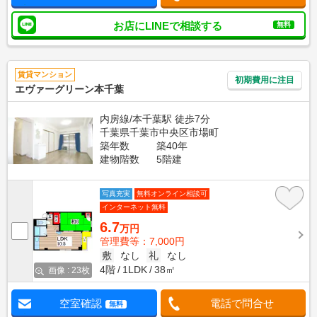
お店にLINEで相談する
無料
賃貸マンション
初期費用に注目
エヴァーグリーン本千葉
内房線/本千葉駅 徒歩7分
千葉県千葉市中央区市場町
築年数
築40年
建物階数
5階建
写真充実
無料オンライン相談可
インターネット無料
6.7
万円
管理費等：7,000円
敷
なし
礼
なし
4階
1LDK
38㎡
画像 : 23枚
空室確認
電話で問合せ
無料