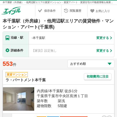
本千葉駅（外房線）・他周辺駅エリアの賃貸マンション・賃貸アパート・賃貸住宅の不動産情報を検索！不動産賃貸の物件探しは、お部屋探しのエイブル
保存条件
閲覧履歴
お気に入り
本千葉駅（外房線）・他周辺駅エリアの賃貸物件・マン
ション・アパート(千葉県)
沿線・駅
-
本千葉駅
変更する
詳細条件
【家賃】設定無し
変更する
553
件
賃貸マンション
初期費用に注目
ラ・パートメント本千葉
内房線/本千葉駅 徒歩1分
千葉県千葉市中央区長洲１丁目
築年数
築浅
建物階数
5階建