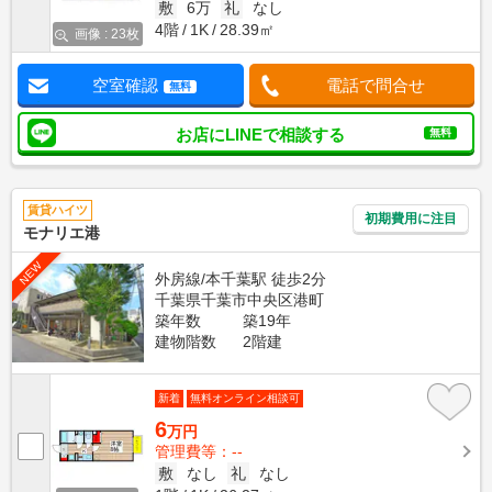
敷
6万
礼
なし
4階
1K
28.39㎡
画像 : 23枚
空室確認
電話で問合せ
無料
お店にLINEで相談する
無料
賃貸ハイツ
初期費用に注目
モナリエ港
NEW
外房線/本千葉駅 徒歩2分
千葉県千葉市中央区港町
築年数
築19年
建物階数
2階建
新着
無料オンライン相談可
6
万円
管理費等：--
敷
なし
礼
なし