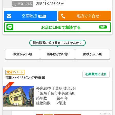
2階
1K
26.08㎡
画像 : 21枚
空室確認
電話で問合せ
無料
お店にLINEで相談する
無料
別の順番に並び替えてみませんか？
家賃が安い順
築年数が浅い順
面積が広い順
賃貸アパート
初期費用に注目
港町ハイリビング壱番館
NEW
外房線/本千葉駅 徒歩5分
千葉県千葉市中央区港町
築年数
築40年
建物階数
2階建