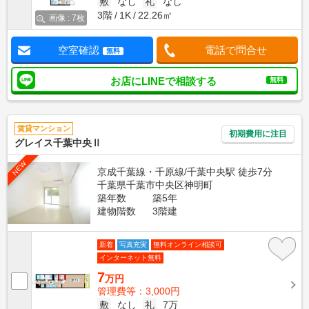
敷
なし
礼
なし
3階
1K
22.26㎡
画像 : 7枚
空室確認
電話で問合せ
無料
お店にLINEで相談する
無料
賃貸マンション
初期費用に注目
グレイス千葉中央Ⅱ
NEW
京成千葉線・千原線/千葉中央駅 徒歩7分
千葉県千葉市中央区神明町
築年数
築5年
建物階数
3階建
新着
写真充実
無料オンライン相談可
インターネット無料
7
万円
管理費等：3,000円
敷
なし
礼
7万