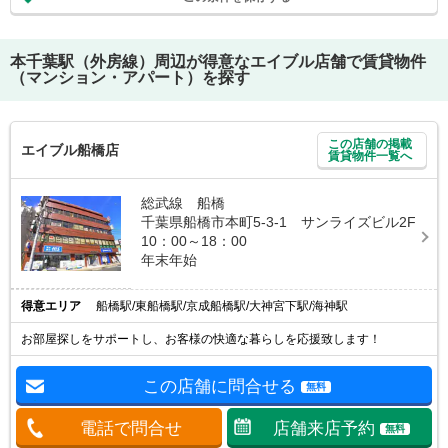
本千葉駅（外房線）
周辺が得意なエイブル店舗で賃貸物件
（マンション・アパート）を探す
この店舗の掲載
エイブル船橋店
賃貸物件一覧へ
総武線 船橋
千葉県船橋市本町5-3-1 サンライズビル2F
10：00～18：00
年末年始
得意エリア
船橋駅/東船橋駅/京成船橋駅/大神宮下駅/海神駅
お部屋探しをサポートし、お客様の快適な暮らしを応援致します！
この店舗に問合せる
無料
電話で問合せ
店舗来店予約
無料