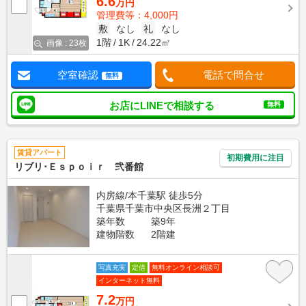
6.6
万円
管理費等：4,000円
敷
なし
礼
なし
1階
1K
24.22㎡
画像 : 23枚
空室確認
電話で問合せ
無料
お店にLINEで相談する
無料
賃貸アパート
初期費用に注目
リブリ･Ｅｓｐｏｉｒ 弐番館
内房線/本千葉駅 徒歩5分
千葉県千葉市中央区長洲２丁目
築年数
築9年
建物階数
2階建
写真充実
定借
無料オンライン相談可
インターネット無料
7.2
万円