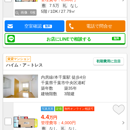
敷
7.5万
礼
なし
5階
1DK
27.79㎡
画像 : 6枚
空室確認
電話で問合せ
無料
お店にLINEで相談する
無料
賃貸マンション
初期費用に注目
ハイム・ア－トレス
内房線/本千葉駅 徒歩4分
千葉県千葉市中央区港町
築年数
築35年
建物階数
3階建
写真充実
定借
無料オンライン相談可
4.4
万円
管理費等：4,000円
敷
なし
礼
なし