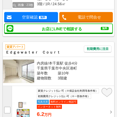
3階
1R
24.56㎡
画像 : 23枚
空室確認
電話で問合せ
無料
お店にLINEで相談する
無料
賃貸アパート
初期費用に注目
Ｅｄｇｅｗａｔｅｒ Ｃｏｕｒｔ
内房線/本千葉駅 徒歩4分
千葉県千葉市中央区港町
築年数
築10年
建物階数
3階建
家賃クレジット払い可（※保証会社利用等条件有）
初期費用クレジット払い可（※一部条件有）
写真充実
無料オンライン相談可
インターネット無料
6.2
万円