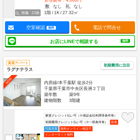
管理費等：4,000円
敷
なし
礼
なし
1階
1K
27.32㎡
画像 : 23枚
空室確認
電話で問合せ
無料
お店にLINEで相談する
無料
賃貸アパート
初期費用に注目
ラグナテラス
NEW
内房線/本千葉駅 徒歩2分
千葉県千葉市中央区長洲２丁目
築年数
築9年
建物階数
3階建
家賃クレジット払い可（※保証会社利用等条件有）
初期費用クレジット払い可（※一部条件有）
新着
写真充実
無料オンライン相談可
インターネット無料