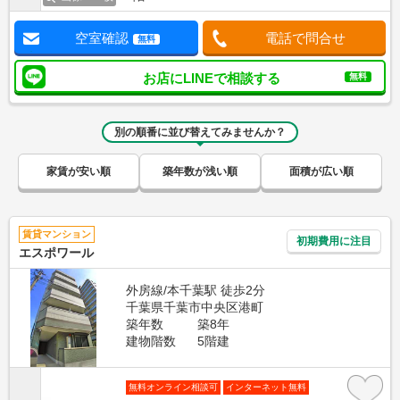
空室確認
電話で問合せ
無料
お店にLINEで相談する
無料
別の順番に並び替えてみませんか？
家賃が安い順
築年数が浅い順
面積が広い順
賃貸マンション
初期費用に注目
エスポワール
外房線/本千葉駅 徒歩2分
千葉県千葉市中央区港町
築年数
築8年
建物階数
5階建
無料オンライン相談可
インターネット無料