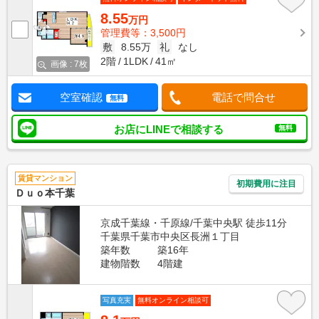
8.55
万円
管理費等：3,500円
敷
8.55万
礼
なし
2階
1LDK
41㎡
画像 : 7枚
空室確認
電話で問合せ
無料
お店にLINEで相談する
無料
賃貸マンション
初期費用に注目
Ｄｕｏ本千葉
京成千葉線・千原線/千葉中央駅 徒歩11分
千葉県千葉市中央区長洲１丁目
築年数
築16年
建物階数
4階建
写真充実
無料オンライン相談可