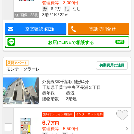
管理費等：3,000円
敷
6.2万
礼
なし
3階
1K
22㎡
画像 : 23枚
空室確認
電話で問合せ
無料
お店にLINEで相談する
無料
賃貸アパート
初期費用に注目
モンテ・ソラーレ
外房線/本千葉駅 徒歩4分
千葉県千葉市中央区長洲２丁目
築年数
築浅
建物階数
3階建
無料オンライン相談可
インターネット無料
6.7
万円
管理費等：5,500円