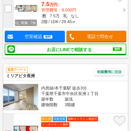
7.5
万円
管理費等：8,000円
敷
7.5万
礼
なし
2階
1DK
29.45㎡
画像 : 7枚
空室確認
電話で問合せ
無料
お店にLINEで相談する
無料
賃貸アパート
初期費用に注目
ミリアビタ長洲
内房線/本千葉駅 徒歩3分
千葉県千葉市中央区長洲１丁目
築年数
築浅
建物階数
3階建
即入居
写真充実
無料オンライン相談可
インターネット無料