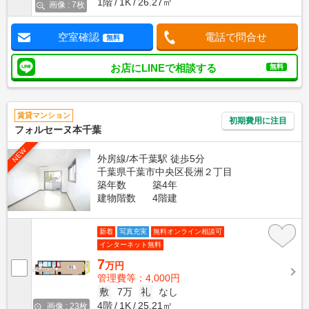
1階
1K
26.27㎡
画像 : 7枚
空室確認
電話で問合せ
無料
お店にLINEで相談する
無料
賃貸マンション
初期費用に注目
フォルセーヌ本千葉
NEW
外房線/本千葉駅 徒歩5分
千葉県千葉市中央区長洲２丁目
築年数
築4年
建物階数
4階建
新着
写真充実
無料オンライン相談可
インターネット無料
7
万円
管理費等：4,000円
敷
7万
礼
なし
4階
1K
25.21㎡
画像 : 23枚