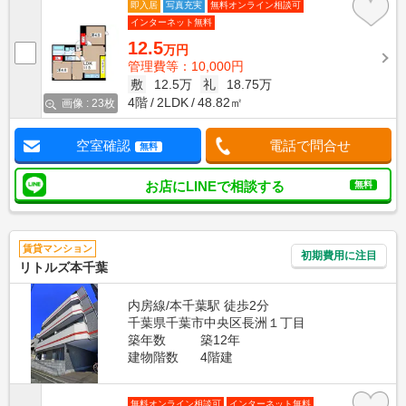
即入居
写真充実
無料オンライン相談可
インターネット無料
12.5
万円
管理費等：10,000円
敷
12.5万
礼
18.75万
4階
2LDK
48.82㎡
画像 : 23枚
空室確認
電話で問合せ
無料
お店にLINEで相談する
無料
賃貸マンション
初期費用に注目
リトルズ本千葉
内房線/本千葉駅 徒歩2分
千葉県千葉市中央区長洲１丁目
築年数
築12年
建物階数
4階建
無料オンライン相談可
インターネット無料