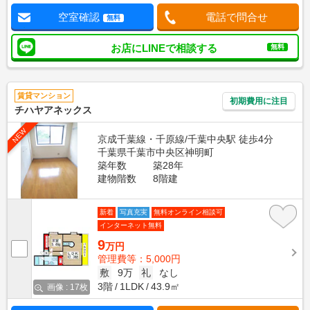
空室確認
電話で問合せ
無料
お店にLINEで相談する
無料
賃貸マンション
初期費用に注目
チハヤアネックス
NEW
京成千葉線・千原線/千葉中央駅 徒歩4分
千葉県千葉市中央区神明町
築年数
築28年
建物階数
8階建
新着
写真充実
無料オンライン相談可
インターネット無料
9
万円
管理費等：5,000円
敷
9万
礼
なし
3階
1LDK
43.9㎡
画像 : 17枚