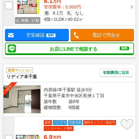
8.1
万円
管理費等：5,000円
敷
8.1万
礼
なし
4階
1LDK
40.62㎡
画像 : 17枚
空室確認
電話で問合せ
無料
お店にLINEで相談する
無料
賃貸マンション
初期費用に注目
リディア本千葉
NEW
内房線/本千葉駅 徒歩3分
千葉県千葉市中央区長洲１丁目
築年数
築8年
建物階数
8階建
新着
パノラマ
写真充実
無料オンライン相談可
インターネット無料
6.9
万円