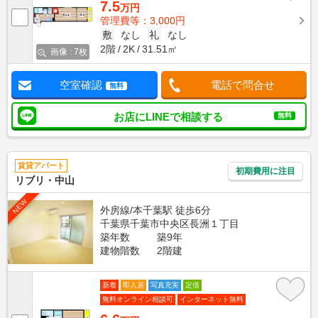
7.5
万円
管理費等：3,000円
敷
なし
礼
なし
2階
2K
31.51㎡
画像 : 7枚
空室確認
電話で問合せ
無料
お店にLINEで相談する
無料
賃貸アパート
初期費用に注目
リブリ・中山
NEW
外房線/本千葉駅 徒歩6分
千葉県千葉市中央区長洲１丁目
築年数
築9年
建物階数
2階建
新着
即入居
写真充実
定借
無料オンライン相談可
インターネット無料