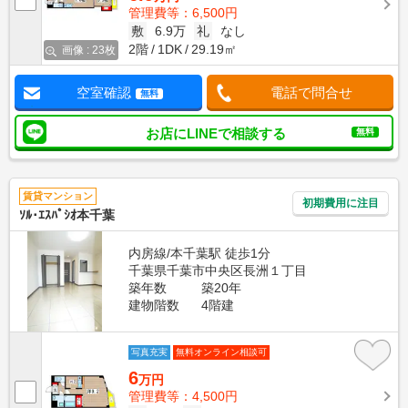
管理費等：6,500円
敷
6.9万
礼
なし
2階
1DK
29.19㎡
画像 : 23枚
空室確認
電話で問合せ
無料
お店にLINEで相談する
無料
賃貸マンション
初期費用に注目
ｿﾙ･ｴｽﾊﾟｼｵ本千葉
内房線/本千葉駅 徒歩1分
千葉県千葉市中央区長洲１丁目
築年数
築20年
建物階数
4階建
写真充実
無料オンライン相談可
6
万円
管理費等：4,500円