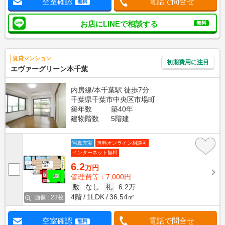
空室確認
電話で問合せ
無料
お店にLINEで相談する
無料
賃貸マンション
初期費用に注目
エヴァーグリーン本千葉
内房線/本千葉駅 徒歩7分
千葉県千葉市中央区市場町
築年数
築40年
建物階数
5階建
写真充実
無料オンライン相談可
インターネット無料
6.2
万円
管理費等：7,000円
敷
なし
礼
6.2万
4階
1LDK
36.54㎡
画像 : 23枚
空室確認
電話で問合せ
無料