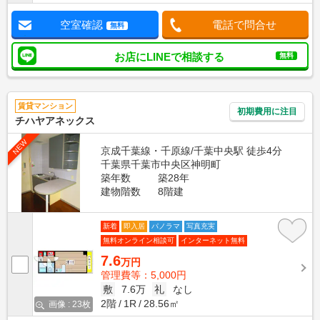
空室確認
電話で問合せ
無料
お店にLINEで相談する
無料
賃貸マンション
初期費用に注目
チハヤアネックス
NEW
京成千葉線・千原線/千葉中央駅 徒歩4分
千葉県千葉市中央区神明町
築年数
築28年
建物階数
8階建
新着
即入居
パノラマ
写真充実
無料オンライン相談可
インターネット無料
7.6
万円
管理費等：5,000円
敷
7.6万
礼
なし
2階
1R
28.56㎡
画像 : 23枚