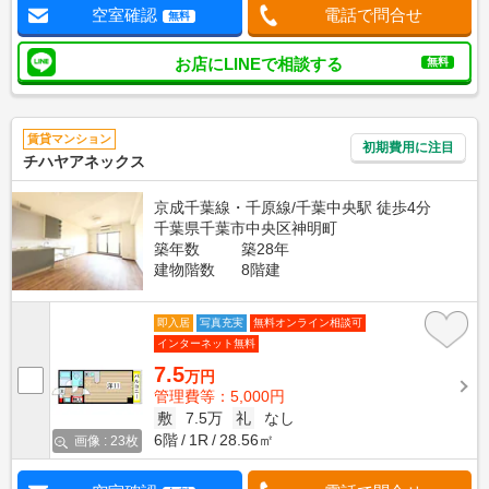
空室確認
電話で問合せ
無料
お店にLINEで相談する
無料
賃貸マンション
初期費用に注目
チハヤアネックス
京成千葉線・千原線/千葉中央駅 徒歩4分
千葉県千葉市中央区神明町
築年数
築28年
建物階数
8階建
即入居
写真充実
無料オンライン相談可
インターネット無料
7.5
万円
管理費等：5,000円
敷
7.5万
礼
なし
6階
1R
28.56㎡
画像 : 23枚