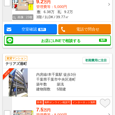
9.2
万円
管理費等：5,000円
敷
6.38万
礼
9.2万
3階
1LDK
39.77㎡
画像 : 23枚
空室確認
電話で問合せ
無料
お店にLINEで相談する
無料
賃貸マンション
初期費用に注目
テリアズ港町
NEW
内房線/本千葉駅 徒歩3分
千葉県千葉市中央区港町
築年数
築浅
建物階数
5階建
新着
無料オンライン相談可
インターネット無料
7.5
万円
管理費等：8,000円