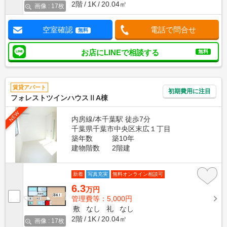
2階
1K
20.04㎡
画像 : 17枚
空室確認
電話で問合せ
無料
お店にLINEで相談する
無料
賃貸アパート
初期費用に注目
フォレストツインハウスⅡA棟
NEW
内房線/本千葉駅 徒歩7分
千葉県千葉市中央区末広１丁目
築年数
築10年
建物階数
2階建
新着
写真充実
無料オンライン相談可
6.3
万円
管理費等：5,000円
敷
なし
礼
なし
2階
1K
20.04㎡
画像 : 17枚