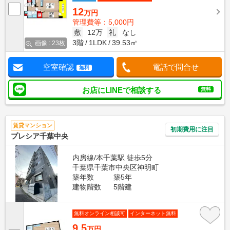
12
万円
管理費等：5,000円
敷
12万
礼
なし
3階
1LDK
39.53㎡
画像 : 23枚
空室確認
電話で問合せ
無料
お店にLINEで相談する
無料
賃貸マンション
初期費用に注目
プレシア千葉中央
内房線/本千葉駅 徒歩5分
千葉県千葉市中央区神明町
築年数
築5年
建物階数
5階建
無料オンライン相談可
インターネット無料
9.5
万円