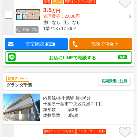
新着
即入居
無料オンライン相談可
3.5
万円
管理費等：2,000円
敷
なし
礼
なし
1階
1K
17.36㎡
画像 : 7枚
空室確認
電話で問合せ
無料
お店にLINEで相談する
無料
賃貸アパート
初期費用に注目
グランダ千葉
内房線/本千葉駅 徒歩6分
千葉県千葉市中央区長洲２丁目
築年数
築3年
建物階数
3階建
無料オンライン相談可
インターネット無料