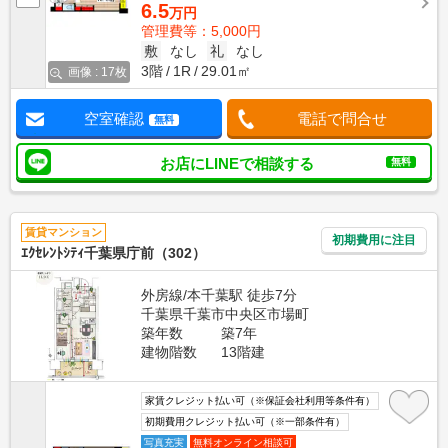
6.5
万円
管理費等：5,000円
敷
なし
礼
なし
3階
1R
29.01㎡
画像 : 17枚
空室確認
電話で問合せ
無料
お店にLINEで相談する
無料
賃貸マンション
初期費用に注目
ｴｸｾﾚﾝﾄｼﾃｨ千葉県庁前（302）
外房線/本千葉駅 徒歩7分
千葉県千葉市中央区市場町
築年数
築7年
建物階数
13階建
家賃クレジット払い可（※保証会社利用等条件有）
初期費用クレジット払い可（※一部条件有）
写真充実
無料オンライン相談可