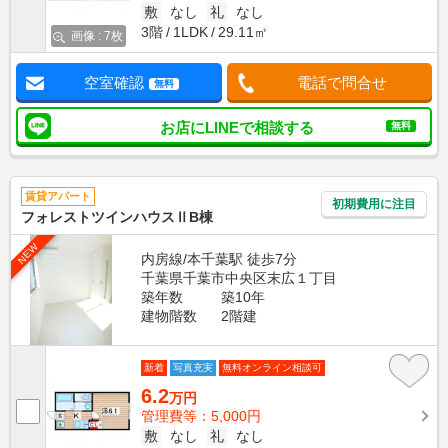
敷
なし
礼
なし
3階
1LDK
29.11㎡
画像 : 7枚
空室確認
電話で問合せ
無料
お店にLINEで相談する
無料
賃貸アパート
初期費用に注目
フォレストツインハウスⅡB棟
NEW
内房線/本千葉駅 徒歩7分
千葉県千葉市中央区末広１丁目
築年数
築10年
建物階数
2階建
新着
写真充実
無料オンライン相談可
6.2
万円
管理費等：5,000円
敷
なし
礼
なし