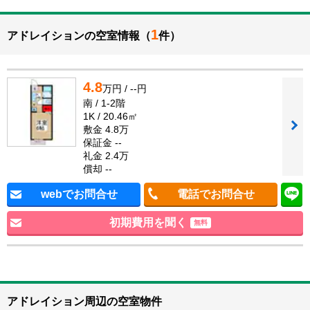
1
アドレイションの空室情報（
件）
4.8
万円 / --円
南 / 1-2階
1K / 20.46㎡
敷金 4.8万
保証金 --
礼金 2.4万
償却 --
webでお問合せ
電話でお問合せ
初期費用を聞く
無料
アドレイション周辺の空室物件