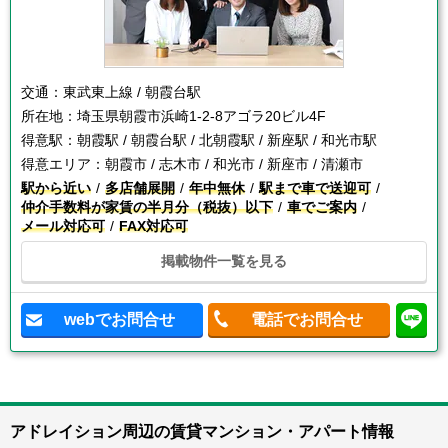
交通：
東武東上線 / 朝霞台駅
所在地：
埼玉県朝霞市浜崎1-2-8アゴラ20ビル4F
得意駅：
朝霞駅 / 朝霞台駅 / 北朝霞駅 / 新座駅 / 和光市駅
得意エリア：
朝霞市 / 志木市 / 和光市 / 新座市 / 清瀬市
駅から近い
多店舗展開
年中無休
駅まで車で送迎可
仲介手数料が家賃の半月分（税抜）以下
車でご案内
メール対応可
FAX対応可
掲載物件一覧を見る
webでお問合せ
電話でお問合せ
アドレイション周辺の賃貸マンション・アパート情報