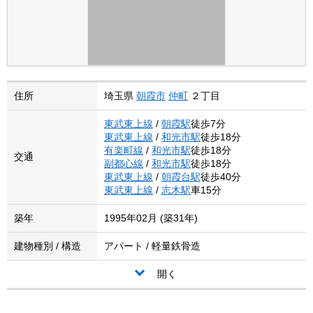
住所
埼玉県
朝霞市
仲町
２丁目
東武東上線
/
朝霞駅
徒歩7分
東武東上線
/
和光市駅
徒歩18分
有楽町線
/
和光市駅
徒歩18分
交通
副都心線
/
和光市駅
徒歩18分
東武東上線
/
朝霞台駅
徒歩40分
東武東上線
/
志木駅
車15分
築年
1995年02月 (築31年)
建物種別 / 構造
アパート / 軽量鉄骨造
開く