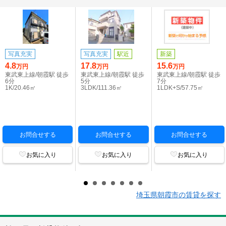
写真充実
写真充実
駅近
新築
4.8
17.8
15.6
万円
万円
万円
東武東上線/朝霞駅 徒歩
東武東上線/朝霞駅 徒歩
東武東上線/朝霞駅 徒歩
6分
5分
7分
1K/20.46㎡
3LDK/111.36㎡
1LDK+S/57.75㎡
お問合せする
お問合せする
お問合せする
お気に入り
お気に入り
お気に入り
埼玉県朝霞市の賃貸を探す