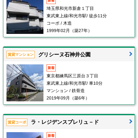
新着
埼玉県和光市新倉１丁目
東武東上線/和光市駅/ 徒歩11分
コーポ / 木造
1999年02月（築27年）
グリシーヌ石神井公園
賃貸マンション
新着
東京都練馬区三原台３丁目
東武東上線/和光市駅/ 車10分
マンション / 鉄骨造
2019年09月（築6年）
ラ・レジデンスプレリュ－ド
賃貸コーポ
新着