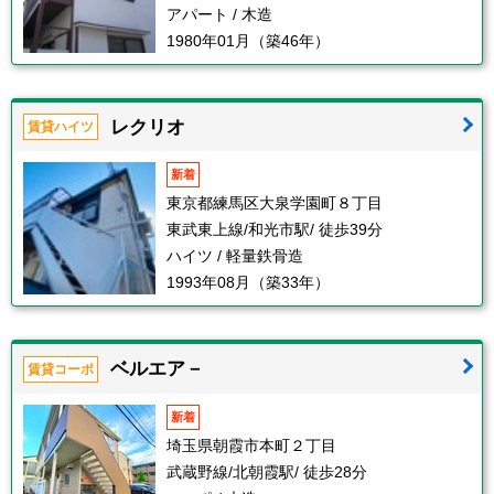
アパート / 木造
1980年01月（築46年）
レクリオ
賃貸ハイツ
新着
東京都練馬区大泉学園町８丁目
東武東上線/和光市駅/ 徒歩39分
ハイツ / 軽量鉄骨造
1993年08月（築33年）
ベルエア－
賃貸コーポ
新着
埼玉県朝霞市本町２丁目
武蔵野線/北朝霞駅/ 徒歩28分