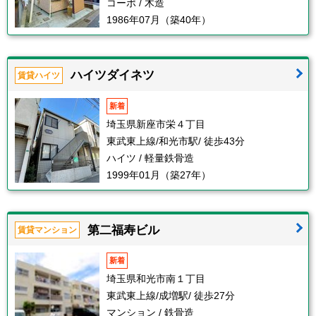
コーポ / 木造
1986年07月（築40年）
ハイツダイネツ
賃貸ハイツ
新着
埼玉県新座市栄４丁目
東武東上線/和光市駅/ 徒歩43分
ハイツ / 軽量鉄骨造
1999年01月（築27年）
第二福寿ビル
賃貸マンション
新着
埼玉県和光市南１丁目
東武東上線/成増駅/ 徒歩27分
マンション / 鉄骨造