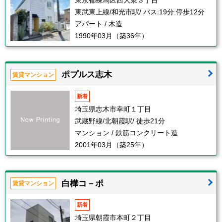
東京都練馬区西大泉３丁目
東武東上線/和光市駅/ バス:19分:停歩12分
アパート / 木造
1990年03月（築36年）
ポプルス志木
賃貸マンション
新着
埼玉県志木市幸町１丁目
武蔵野線/北朝霞駅/ 徒歩21分
マンション / 鉄筋コンクリート造
2001年03月（築25年）
白樺コ－ポ
賃貸マンション
新着
埼玉県朝霞市本町２丁目