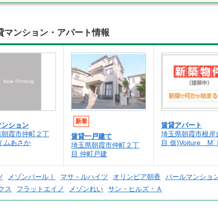
貸マンション・アパート情報
新着
マンション
賃貸アパート
県朝霞市仲町２丁
埼玉県朝霞市根岸
賃貸一戸建て
イムあさか
目 仮)Voiture M
埼玉県朝霞市仲町２丁
目 仲町戸建
ツ
メゾンパールⅠ
マサ－ルハイツ
オリンピア朝香
パールマンショ
クス
フラットエイノ
メゾンれい
サン・ヒルズ・Ａ