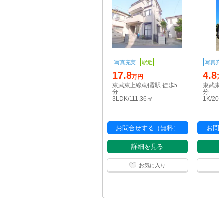
写真充実
駅近
写真
17.8
4.8
万円
東武東上線/朝霞駅 徒歩5
東武東
分
分
3LDK/111.36㎡
1K/2
お問合せする（無料）
お問
詳細を見る
お気に入り