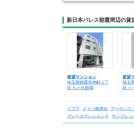
新日本パレス朝霞周辺の賃
賃貸マンション
賃貸
埼玉県朝霞市仲町２丁
埼玉
目 ちとれ朝霞
目 ハ
リブラ
メイツ根岸台
アークハイ
グレースマンションⅡ
サンフレッ