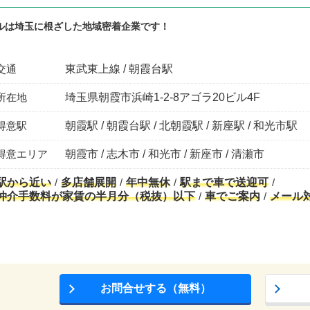
ルは埼玉に根ざした地域密着企業です！
交通
東武東上線 / 朝霞台駅
所在地
埼玉県朝霞市浜崎1-2-8アゴラ20ビル4F
得意駅
朝霞駅 / 朝霞台駅 / 北朝霞駅 / 新座駅 / 和光市駅
得意エリア
朝霞市 / 志木市 / 和光市 / 新座市 / 清瀬市
駅から近い
多店舗展開
年中無休
駅まで車で送迎可
仲介手数料が家賃の半月分（税抜）以下
車でご案内
メール
お問合せする（無料）