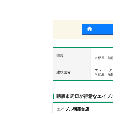
--
環境
※部屋・階
エレベーター 
建物設備
※部屋・階
朝霞市周辺が得意なエイブ
エイブル朝霞台店