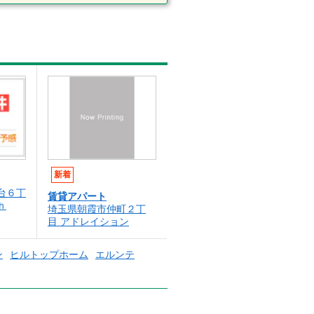
新着
台６丁
賃貸アパート
´ｈ
埼玉県朝霞市仲町２丁
目 アドレイション
ン
ヒルトップホーム
エルンテ