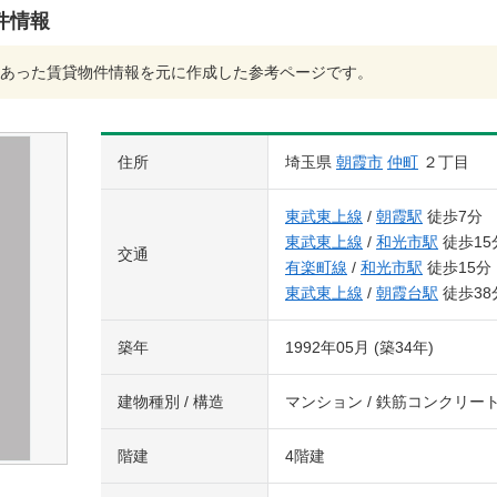
件情報
あった賃貸物件情報を元に作成した参考ページです。
住所
埼玉県
朝霞市
仲町
２丁目
東武東上線
/
朝霞駅
徒歩7分
東武東上線
/
和光市駅
徒歩15
交通
有楽町線
/
和光市駅
徒歩15分
東武東上線
/
朝霞台駅
徒歩38
築年
1992年05月 (築34年)
建物種別 / 構造
マンション / 鉄筋コンクリー
階建
4階建