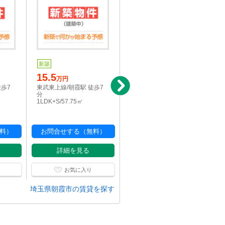
新築
定借
15.5
14.3
万円
万円
徒歩7
東武東上線/朝霞駅 徒歩7
東武東上線/朝霞駅 徒歩7
分
分
1LDK+S/57.75㎡
1R/26.38㎡
料）
お問合せする（無料）
お問合せする（無料）
詳細を見る
詳細を見る
お気に入り
お気に入り
埼玉県朝霞市の賃貸を探す