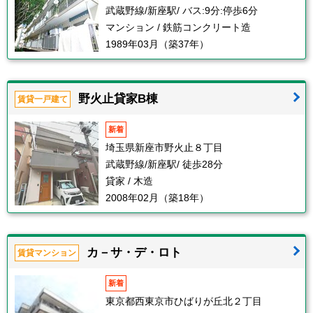
武蔵野線/新座駅/ バス:9分:停歩6分
マンション / 鉄筋コンクリート造
1989年03月（築37年）
野火止貸家B棟
賃貸一戸建て
新着
埼玉県新座市野火止８丁目
武蔵野線/新座駅/ 徒歩28分
貸家 / 木造
2008年02月（築18年）
カ－サ・デ・ロト
賃貸マンション
新着
東京都西東京市ひばりが丘北２丁目