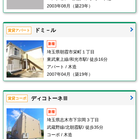
2003年08月（築23年）
ドミ－ル
賃貸アパート
新着
埼玉県朝霞市栄町１丁目
東武東上線/和光市駅/ 徒歩16分
アパート / 木造
2007年04月（築19年）
ディコトーネⅢ
賃貸コーポ
新着
埼玉県志木市下宗岡３丁目
武蔵野線/北朝霞駅/ 徒歩35分
コーポ / 木造