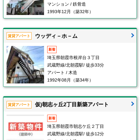
マンション / 鉄骨造
1993年12月（築32年）
ウッディ－ホ－ム
賃貸アパート
新着
埼玉県朝霞市根岸台３丁目
武蔵野線/北朝霞駅/ 徒歩33分
アパート / 木造
1992年08月（築34年）
仮)朝志ヶ丘2丁目新築アパート
賃貸アパート
新着
埼玉県朝霞市朝志ケ丘２丁目
武蔵野線/北朝霞駅/ 徒歩12分