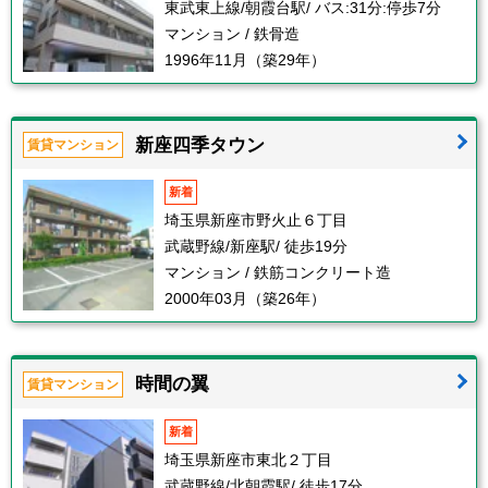
東武東上線/朝霞台駅/ バス:31分:停歩7分
マンション / 鉄骨造
1996年11月（築29年）
新座四季タウン
賃貸マンション
新着
埼玉県新座市野火止６丁目
武蔵野線/新座駅/ 徒歩19分
マンション / 鉄筋コンクリート造
2000年03月（築26年）
時間の翼
賃貸マンション
新着
埼玉県新座市東北２丁目
武蔵野線/北朝霞駅/ 徒歩17分