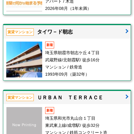
アパート / 木造
2026年08月（1年未満）
タイワ－ド朝志
賃貸マンション
新着
埼玉県朝霞市朝志ケ丘４丁目
武蔵野線/北朝霞駅/ 徒歩16分
マンション / 鉄骨造
1993年09月（築32年）
ＵＲＢＡＮ ＴＥＲＲＡＣＥ
賃貸マンション
新着
埼玉県和光市丸山台１丁目
東武東上線/成増駅/ 徒歩32分
マンション / 鉄筋コンクリート造