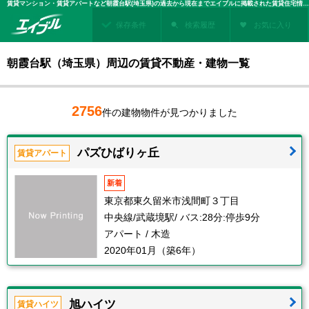
賃貸マンション・賃貸アパートなど朝霞台駅(埼玉県)の過去から現在までエイブルに掲載された賃貸住宅情報・建物情報を検索！不動産賃貸を探すなら、お部屋探しのエイブル
保存条件
検索履歴
お気に入り
朝霞台駅（埼玉県）周辺の賃貸不動産・建物一覧
2756
件の建物物件が見つかりました
パズひばりヶ丘
賃貸アパート
新着
東京都東久留米市浅間町３丁目
中央線/武蔵境駅/ バス:28分:停歩9分
アパート / 木造
2020年01月（築6年）
旭ハイツ
賃貸ハイツ