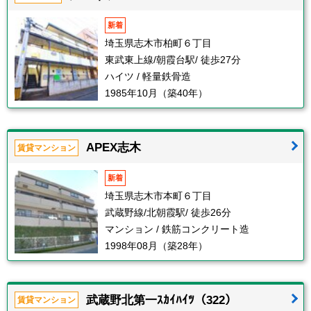
新着
埼玉県志木市柏町６丁目
東武東上線/朝霞台駅/ 徒歩27分
ハイツ / 軽量鉄骨造
1985年10月（築40年）
APEX志木
賃貸マンション
新着
埼玉県志木市本町６丁目
武蔵野線/北朝霞駅/ 徒歩26分
マンション / 鉄筋コンクリート造
1998年08月（築28年）
武蔵野北第一ｽｶｲﾊｲﾂ（322）
賃貸マンション