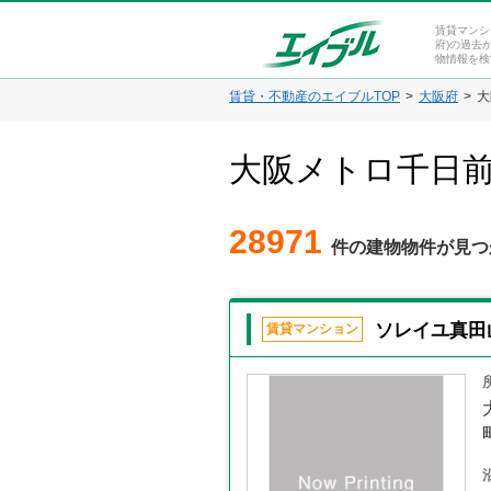
賃貸マンシ
府)の過去
物情報を検
賃貸・不動産のエイブルTOP
大阪府
大
大阪メトロ千日
28971
件の建物物件が見つ
ソレイユ真田
賃貸マンション