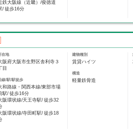
近鉄大阪線（近畿）/俊徳道
駅/ 徒歩16分
所在地
建物種別
大阪府大阪市生野区舎利寺３
賃貸ハイツ
丁目
構造
沿線/駅/駅徒歩
軽量鉄骨造
大和路線・関西本線/東部市場
前駅/ 徒歩16分
大阪環状線/天王寺駅/ 徒歩32
分
大阪環状線/寺田町駅/ 徒歩18
分