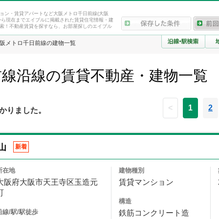
ョン・賃貸アパートなど大阪メトロ千日前線(大阪
から現在までエイブルに掲載された賃貸住宅情報・建
索！不動産賃貸を探すなら、お部屋探しのエイブル
阪メトロ千日前線の建物一覧
前線沿線の賃貸不動産・建物一覧
<
1
2
かりました。
山
新着
所在地
建物種別
大阪府大阪市天王寺区玉造元
賃貸マンション
町
構造
沿線/駅/駅徒歩
鉄筋コンクリート造