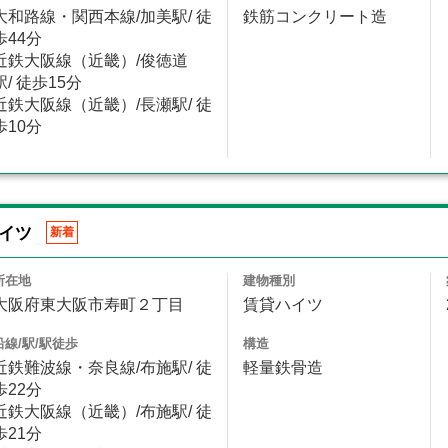
大和路線・関西本線/加美駅/ 徒
鉄筋コンクリート造
歩44分
近鉄大阪線（近畿）/俊徳道
駅/ 徒歩15分
近鉄大阪線（近畿）/長瀬駅/ 徒
歩10分
イツ
新着
所在地
建物種別
大阪府東大阪市寿町２丁目
賃貸ハイツ
沿線/駅/駅徒歩
構造
近鉄難波線・奈良線/布施駅/ 徒
軽量鉄骨造
歩22分
近鉄大阪線（近畿）/布施駅/ 徒
歩21分