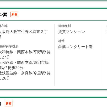
ン巽
新着
所在地
建物種別
大阪府大阪市生野区巽東２丁
賃貸マンション
目
構造
沿線/駅/駅徒歩
鉄筋コンクリート造
大和路線・関西本線/平野駅/ 徒
歩27分
大和路線・関西本線/東部市場
前駅/ 徒歩29分
近鉄難波線・奈良線/今里駅/ 徒
歩26分
口
新着