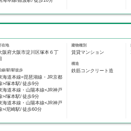
南海本線/難波駅/ 徒歩10分
所在地
建物種別
大阪府大阪市淀川区塚本６丁
賃貸マンション
目
構造
沿線/駅/駅徒歩
鉄筋コンクリート造
東海道本線<琵琶湖線・JR京都
線>/塚本駅/ 徒歩9分
東海道本線・山陽本線<JR神戸
線>/塚本駅/ 徒歩9分
東海道本線・山陽本線<JR神戸
線>/尼崎駅/ 徒歩60分