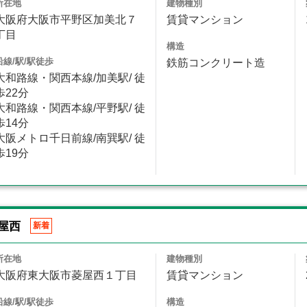
所在地
建物種別
大阪府大阪市平野区加美北７
賃貸マンション
丁目
構造
沿線/駅/駅徒歩
鉄筋コンクリート造
大和路線・関西本線/加美駅/ 徒
歩22分
大和路線・関西本線/平野駅/ 徒
歩14分
大阪メトロ千日前線/南巽駅/ 徒
歩19分
屋西
新着
所在地
建物種別
大阪府東大阪市菱屋西１丁目
賃貸マンション
沿線/駅/駅徒歩
構造