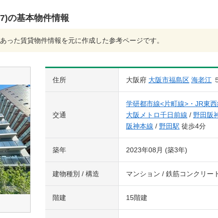
1507)の基本物件情報
あった賃貸物件情報を元に作成した参考ページです。
住所
大阪府
大阪市福島区
海老江
学研都市線<片町線>・JR東西
交通
大阪メトロ千日前線
/
野田阪
阪神本線
/
野田駅
徒歩4分
築年
2023年08月 (築3年)
建物種別 / 構造
マンション / 鉄筋コンクリー
階建
15階建