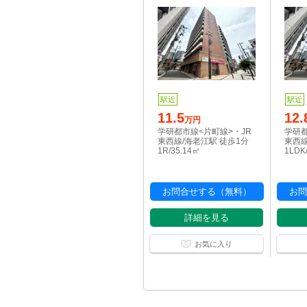
駅近
駅近
11.5
12.
万円
学研都市線<片町線>・JR
学研都
東西線/海老江駅 徒歩1分
東西線
1R/35.14㎡
1LDK
お問合せする（無料）
お問
詳細を見る
お気に入り