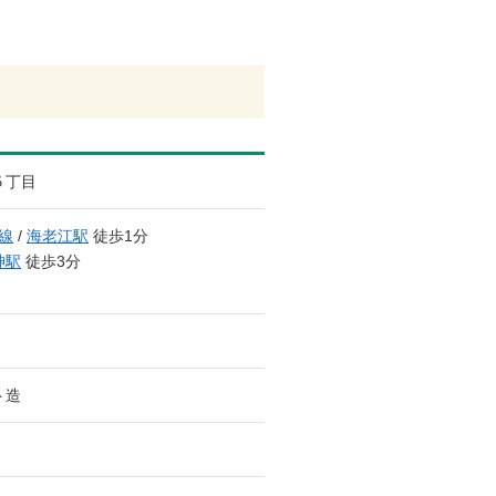
５丁目
線
/
海老江駅
徒歩1分
神駅
徒歩3分
ト造