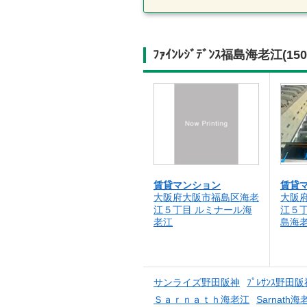
ﾌｧｲﾝﾚｼﾞﾃﾞﾝｽ福島海老江
賃貸マンション
賃貸
大阪府大阪市福島区海老
大阪
江５丁目 ルミナール海
江５丁目
老江
島海老
サンライズ野田阪神
ﾌﾟﾚｻﾝｽ野田阪
Ｓａｒｎａｔｈ海老江
Sarnath海