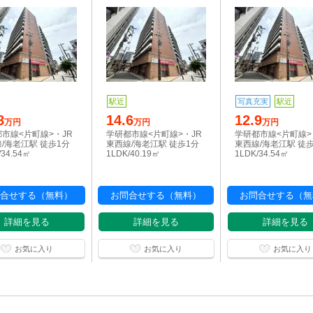
駅近
写真充実
駅近
8
14.6
12.9
万円
万円
万円
市線<片町線>・JR
学研都市線<片町線>・JR
学研都市線<片町線>
/海老江駅 徒歩1分
東西線/海老江駅 徒歩1分
東西線/海老江駅 徒
/34.54㎡
1LDK/40.19㎡
1LDK/34.54㎡
合せする（無料）
お問合せする（無料）
お問合せする（無
詳細を見る
詳細を見る
詳細を見る
お気に入り
お気に入り
お気に入り