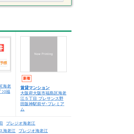
新着
区海老
賃貸マンション
ﾞﾝｽ福
大阪府大阪市福島区海老
江５丁目 プレサンス野
田阪神駅前ザ･プレミア
ム
田
プレジオ海老江
ンス海老江
プレジオ海老江