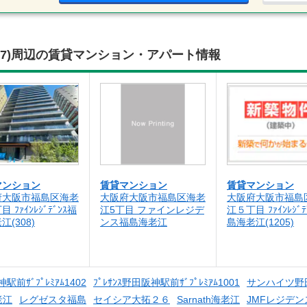
(1507)周辺の賃貸マンション・アパート情報
マンション
賃貸マンション
賃貸マンション
府大阪市福島区海老
大阪府大阪市福島区海老
大阪府大阪市福島
 ﾌｧｲﾝﾚｼﾞﾃﾞﾝｽ福
江5丁目 ファインレジデ
江５丁目 ﾌｧｲﾝﾚｼﾞﾃ
江(308)
ンス福島海老江
島海老江(1205)
神駅前ｻﾞﾌﾟﾚﾐｱﾑ1402
ﾌﾟﾚｻﾝｽ野田阪神駅前ｻﾞﾌﾟﾚﾐｱﾑ1001
サンハイツ野
老江
レグゼスタ福島
セイシア大拓２６
Sarnath海老江
JMFレジデ