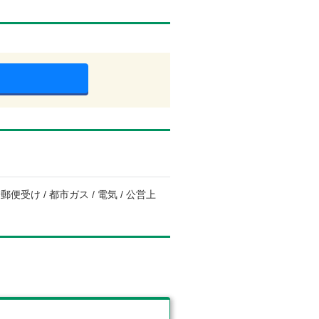
便受け / 都市ガス / 電気 / 公営上