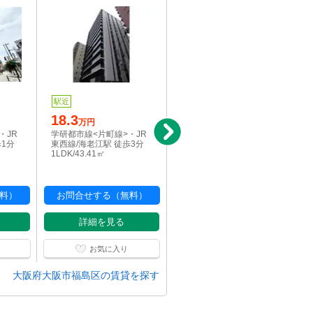
駅近
写真充実
駅近
18.3
4.8
万円
万円
・JR
学研都市線<片町線>・JR
大阪環状線/野田駅 徒歩10
歩1分
東西線/海老江駅 徒歩3分
分
1LDK/43.41㎡
1K/17㎡
料）
お問合せする（無料）
お問合せする（無料）
詳細を見る
詳細を見る
お気に入り
お気に入り
大阪府大阪市福島区の賃貸を探す