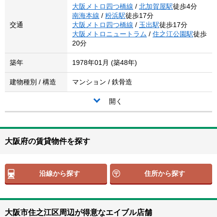
大阪メトロ四つ橋線
/
北加賀屋駅
徒歩4分
南海本線
/
粉浜駅
徒歩17分
交通
大阪メトロ四つ橋線
/
玉出駅
徒歩17分
大阪メトロニュートラム
/
住之江公園駅
徒歩
20分
築年
1978年01月 (築48年)
建物種別 / 構造
マンション / 鉄骨造
開く
大阪府の賃貸物件を探す
沿線から探す
住所から探す
大阪市住之江区周辺が得意なエイブル店舗