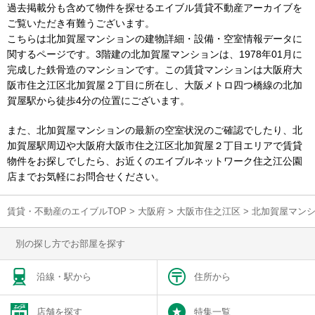
過去掲載分も含めて物件を探せるエイブル賃貸不動産アーカイブを
ご覧いただき有難うございます。
こちらは北加賀屋マンションの建物詳細・設備・空室情報データに
関するページです。3階建の北加賀屋マンションは、1978年01月に
完成した鉄骨造のマンションです。この賃貸マンションは大阪府大
阪市住之江区北加賀屋２丁目に所在し、大阪メトロ四つ橋線の北加
賀屋駅から徒歩4分の位置にございます。
また、北加賀屋マンションの最新の空室状況のご確認でしたり、北
加賀屋駅周辺や大阪府大阪市住之江区北加賀屋２丁目エリアで賃貸
物件をお探しでしたら、お近くのエイブルネットワーク住之江公園
店までお気軽にお問合せください。
賃貸・不動産のエイブルTOP
>
大阪府
>
大阪市住之江区
>
北加賀屋マン
別の探し方でお部屋を探す
沿線・駅から
住所から
店舗を探す
特集一覧