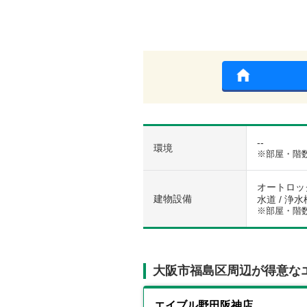
--
環境
※部屋・階
オートロック
建物設備
水道 / 浄水
※部屋・階
大阪市福島区周辺が得意な
エイブル野田阪神店