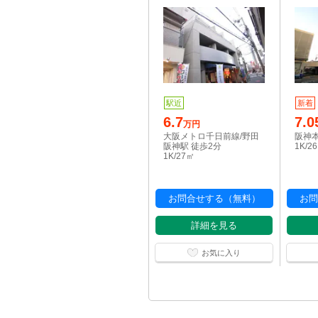
駅近
新着
6.7
7.0
万円
大阪メトロ千日前線/野田
阪神本
阪神駅 徒歩2分
1K/2
1K/27㎡
お問合せする（無料）
お問
詳細を見る
お気に入り