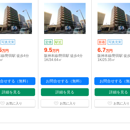
写真充実
定借
駅近
新着
写真充実
5
9.5
6.7
万円
万円
万円
線/野田駅 徒歩4分
阪神本線/野田駅 徒歩4分
阪神本線/野田駅 徒
6㎡
1K/34.64㎡
1K/25.35㎡
合せする（無料）
お問合せする（無料）
お問合せする（無
詳細を見る
詳細を見る
詳細を見る
お気に入り
お気に入り
お気に入り