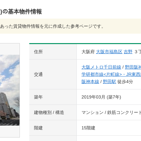
306)の基本物件情報
あった賃貸物件情報を元に作成した参考ページです。
住所
大阪府
大阪市福島区
吉野
３
大阪メトロ千日前線
/
野田阪
交通
学研都市線<片町線>・JR東西
阪神本線
/
野田駅
徒歩4分
築年
2019年03月 (築7年)
建物種別 / 構造
マンション / 鉄筋コンクリー
階建
15階建