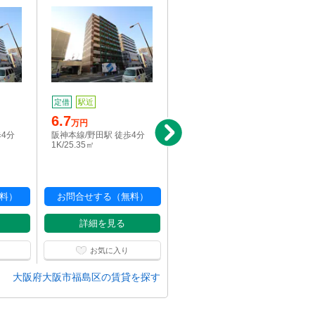
定借
駅近
定借
駅近
6.7
7.3
万円
万円
歩4分
阪神本線/野田駅 徒歩4分
阪神本線/野田駅 徒歩4分
1K/25.35㎡
1K/25.35㎡
料）
お問合せする（無料）
お問合せする（無料）
詳細を見る
詳細を見る
お気に入り
お気に入り
大阪府大阪市福島区の賃貸を探す