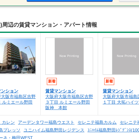
(1306)周辺の賃貸マンション・アパート情報
新着
新着
マンション
賃貸マンション
賃貸マンション
府大阪市福島区吉野
大阪府大阪市福島区吉野
大阪府大阪市福島
目 ルミエール野田
３丁目 ルミエール野田
１丁目 大拓ハイツ
阪神 本館
 カレン
アーデンタワー福島ウエスト
セレニテ福島カルム
セレニテ
島プレッソ
ユニハイム福島野田レジデンス
ﾕﾆﾊｲﾑ福島野田ﾚｼﾞﾃﾞﾝｽ(100
ーネ・梅田WEST