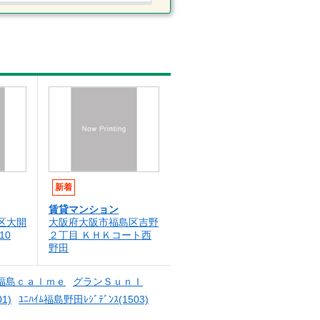
新着
賃貸マンション
区大開
大阪府大阪市福島区吉野
10
２丁目 ＫＨＫコート西
野田
福島ｃａｌｍｅ
グランＳｕｎＩ
1)
ﾕﾆﾊｲﾑ福島野田ﾚｼﾞﾃﾞﾝｽ(1503)