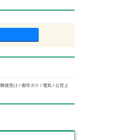
便受け / 都市ガス / 電気 / 公営上