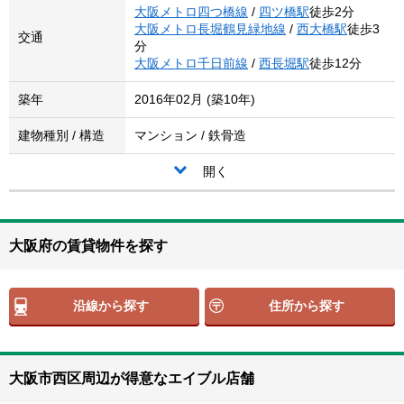
大阪メトロ四つ橋線
/
四ツ橋駅
徒歩2分
大阪メトロ長堀鶴見緑地線
/
西大橋駅
徒歩3
交通
分
大阪メトロ千日前線
/
西長堀駅
徒歩12分
築年
2016年02月 (築10年)
建物種別 / 構造
マンション / 鉄骨造
開く
大阪府の賃貸物件を探す
沿線から探す
住所から探す
大阪市西区周辺が得意なエイブル店舗