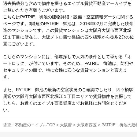
過去掲載分も含めて物件を探せるエイブル賃貸不動産アーカイブを
ご覧いただき有難うございます。
こちらはPATRIE 御池の建物詳細・設備・空室情報データに関する
ページです。3階建のPATRIE 御池は、2016年02月に完成した鉄骨
造のマンションです。この賃貸マンションは大阪府大阪市西区北堀
江１丁目に所在し、大阪メトロ四つ橋線の四ツ橋駅から徒歩2分の位
置にございます。
こちらのマンションには、部屋探しで人気の条件として挙がる「オ
ートロック」が付いています。そのため、PATRIE 御池は、防犯や
セキュリティの面で、特に女性に安心な賃貸マンションと言えま
す。
また、PATRIE 御池の最新の空室状況のご確認でしたり、四ツ橋駅
周辺や大阪府大阪市西区北堀江１丁目エリアで賃貸物件をお探しで
したら、お近くのエイブル西長堀店までお気軽にお問合せくださ
い。
賃貸・不動産のエイブルTOP
>
大阪府
>
大阪市西区
>
PATRIE 御池の