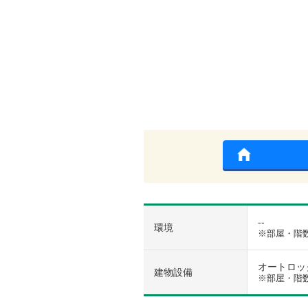
--
環境
※部屋・階
オートロック
建物設備
※部屋・階