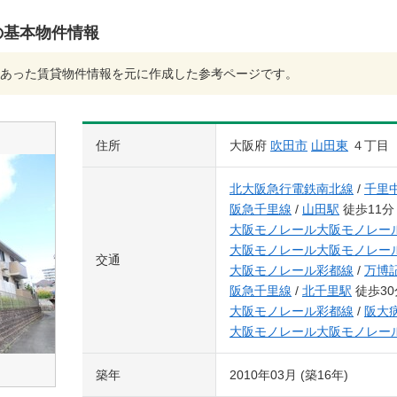
の基本物件情報
あった賃貸物件情報を元に作成した参考ページです。
住所
大阪府
吹田市
山田東
４丁目
北大阪急行電鉄南北線
/
千里
阪急千里線
/
山田駅
徒歩11分
大阪モノレール大阪モノレー
大阪モノレール大阪モノレー
交通
大阪モノレール彩都線
/
万博
阪急千里線
/
北千里駅
徒歩30
大阪モノレール彩都線
/
阪大
大阪モノレール大阪モノレー
築年
2010年03月 (築16年)