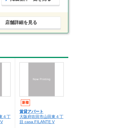
店舗詳細を見る
新着
賃貸アパート
東４丁
大阪府吹田市山田東４丁
 V
目 casa.FILANTE V