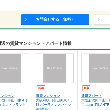
お問合せする（無料）
周辺の賃貸マンション・アパート情報
新着
新着
マンション
賃貸マンション
賃貸アパート
府吹田市山田東４丁
大阪府吹田市山田東４丁
大阪府吹田市山田
ジュネス・ブランド
目 パーラメンスハイツ
目 casa. FILANTE
第1西島