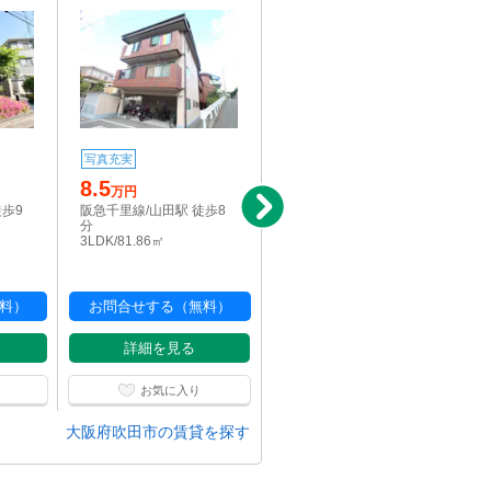
写真充実
写真充実
8.5
8.5
万円
万円
徒歩9
阪急千里線/山田駅 徒歩8
阪急千里線/山田駅 徒歩8
分
分
3LDK/81.86㎡
3LDK/81.86㎡
料）
お問合せする（無料）
お問合せする（無料）
詳細を見る
詳細を見る
お気に入り
お気に入り
大阪府吹田市の賃貸を探す