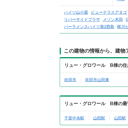
ハイツ山小屋
ビューテラスアタゴ
リバーサイドプラザ
メゾン木田
パーラメンスハイツ第2西島
梶川
この建物の情報から、建物
リュー・グロワール B棟の住
吹田市
吹田市山田東
リュー・グロワール B棟の最
千里中央駅
山田駅
山田駅