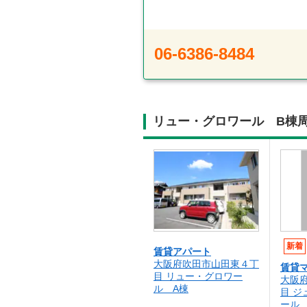
06-6386-8484
リュー・グロワール B棟
新着
賃貸アパート
大阪府吹田市山田東４丁
賃貸
目 リュー・グロワー
大阪
ル A棟
目 
ール