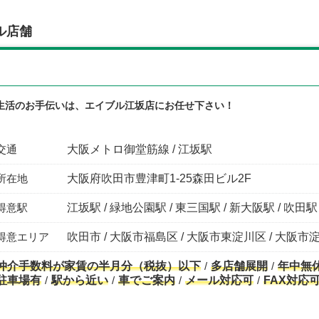
ル店舗
生活のお手伝いは、エイブル江坂店にお任せ下さい！
交通
大阪メトロ御堂筋線 / 江坂駅
所在地
大阪府吹田市豊津町1-25森田ビル2F
得意駅
江坂駅 / 緑地公園駅 / 東三国駅 / 新大阪駅 / 吹田駅
得意エリア
吹田市 / 大阪市福島区 / 大阪市東淀川区 / 大阪市
仲介手数料が家賃の半月分（税抜）以下
多店舗展開
年中無
駐車場有
駅から近い
車でご案内
メール対応可
FAX対応