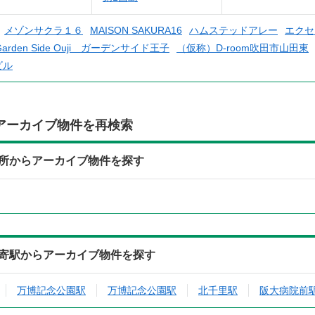
メゾンサクラ１６
MAISON SAKURA16
ハムステッドアレー
エクセ
Garden Side Ouji ガーデンサイド王子
（仮称）D-room吹田市山田東
ビル
アーカイブ物件を再検索
所からアーカイブ物件を探す
寄駅からアーカイブ物件を探す
万博記念公園駅
万博記念公園駅
北千里駅
阪大病院前