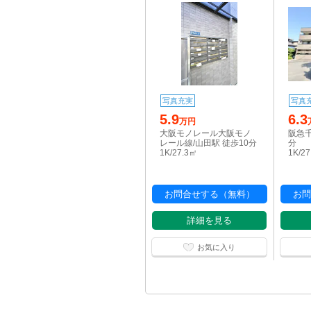
写真充実
写真
5.9
6.3
万円
大阪モノレール大阪モノ
阪急千
レール線/山田駅 徒歩10分
分
1K/27.3㎡
1K/2
お問合せする（無料）
お問
詳細を見る
お気に入り